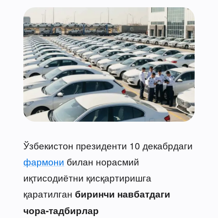
Ўзбекистон президенти 10 декабрдаги
фармони
билан норасмий
иқтисодиётни қисқартиришга
қаратилган
биринчи навбатдаги
чора-тадбирлар