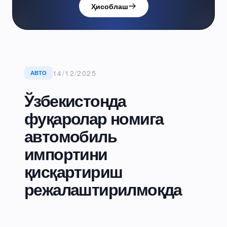
Ҳисоблаш
14/12/2025
АВТО
Ўзбекистонда
фуқаролар номига
автомобиль
импортини
қисқартириш
режалаштирилмоқда