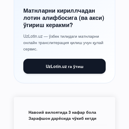
Матнларни кириллчадан
лотин алифбосига (ва акси)
ўгириш керакми?
UzLotin.uz — ўзбек тилидаги матнларни
онлайн транслитерация қилиш учун қулай
сервис.
UzLotin.uz га ўтиш
Навоий вилоятида 3 нафар бола
Зарафшон дарёсида чўкиб кетди