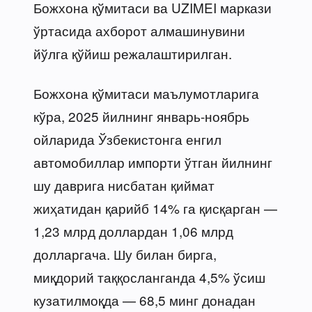
Божхона қўмитаси ва UZIMEI маркази
ўртасида ахборот алмашинувини
йўлга қўйиш режалаштирилган.
Божхона қўмитаси маълумотларига
кўра, 2025 йилнинг январь-ноябрь
ойларида Ўзбекистонга енгил
автомобиллар импорти ўтган йилнинг
шу даврига нисбатан қиймат
жиҳатидан қарийб 14% га қисқарган —
1,23 млрд доллардан 1,06 млрд
долларгача. Шу билан бирга,
миқдорий таққосланганда 4,5% ўсиш
кузатилмоқда — 68,5 минг донадан