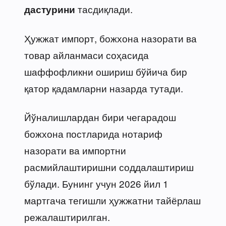
тасдиқлади.
дастурини
Ҳужжат импорт, божхона назорати ва
товар айланмаси соҳасида
шаффофликни ошириш бўйича бир
қатор қадамларни назарда тутади.
Йўналишлардан бири чегарадош
божхона постларида нотариф
назорати ва импортни
расмийлаштиришни соддалаштириш
бўлади. Бунинг учун 2026 йил 1
мартгача тегишли ҳужжатни тайёрлаш
режалаштирилган.