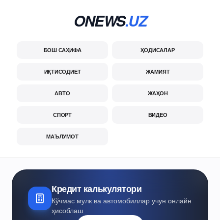
ONEWS
.UZ
БОШ САҲИФА
ҲОДИСАЛАР
ИҚТИСОДИЁТ
ЖАМИЯТ
АВТО
ЖАҲОН
СПОРТ
ВИДЕО
МАЪЛУМОТ
Кредит калькулятори
Кўчмас мулк ва автомобиллар учун онлайн
ҳисоблаш