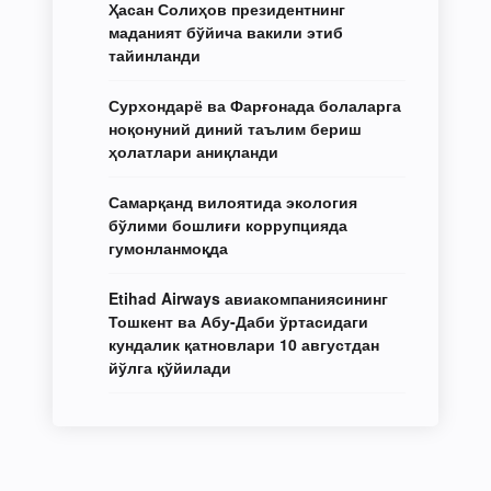
Ҳасан Солиҳов президентнинг
маданият бўйича вакили этиб
тайинланди
Сурхондарё ва Фарғонада болаларга
ноқонуний диний таълим бериш
ҳолатлари аниқланди
Самарқанд вилоятида экология
бўлими бошлиғи коррупцияда
гумонланмоқда
Etihad Airways авиакомпаниясининг
Тошкент ва Абу-Даби ўртасидаги
кундалик қатновлари 10 августдан
йўлга қўйилади