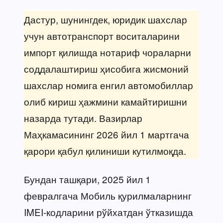
Дастур, шунингдек, юридик шахслар
учун автотранспорт воситаларини
импорт қилишда нотариф чораларни
соддалаштириш ҳисобига жисмоний
шахслар номига енгил автомобиллар
олиб кириш ҳажмини камайтиришни
назарда тутади. Вазирлар
Маҳкамасининг 2026 йил 1 мартгача
қарори қабул қилиниши кутилмоқда.
Бундан ташқари, 2025 йил 1
февралгача Мобиль қурилмаларнинг
IMEI-кодларини рўйхатдан ўтказишда