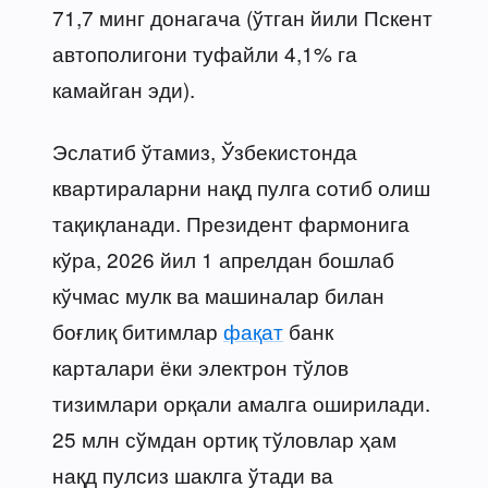
71,7 минг донагача (ўтган йили Пскент
автополигони туфайли 4,1% га
камайган эди).
Эслатиб ўтамиз, Ўзбекистонда
квартираларни нақд пулга сотиб олиш
тақиқланади. Президент фармонига
кўра, 2026 йил 1 апрелдан бошлаб
кўчмас мулк ва машиналар билан
боғлиқ битимлар
фақат
банк
карталари ёки электрон тўлов
тизимлари орқали амалга оширилади.
25 млн сўмдан ортиқ тўловлар ҳам
нақд пулсиз шаклга ўтади ва