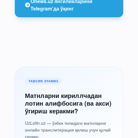
Onews.uz янгиликларини
Telegram’да ўқинг
ТАВСИЯ ЭТАМИЗ
Матнларни кириллчадан
лотин алифбосига (ва акси)
ўгириш керакми?
UzLotin.uz — ўзбек тилидаги матнларни
онлайн транслитерация қилиш учун қулай
сервис.