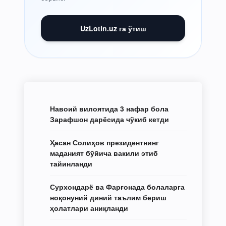
UzLotin.uz га ўтиш
Навоий вилоятида 3 нафар бола
Зарафшон дарёсида чўкиб кетди
Ҳасан Солиҳов президентнинг
маданият бўйича вакили этиб
тайинланди
Сурхондарё ва Фарғонада болаларга
ноқонуний диний таълим бериш
ҳолатлари аниқланди