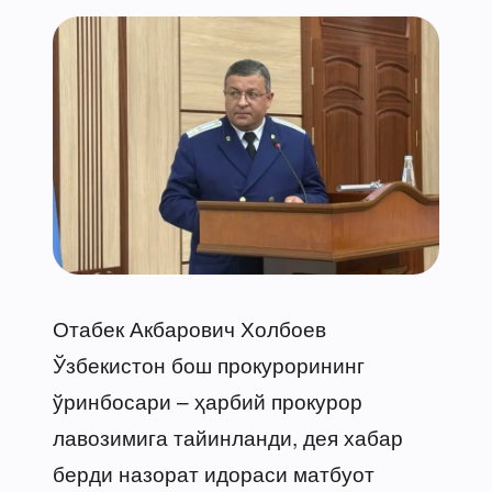
Отабек Акбарович Холбоев
Ўзбекистон бош прокурорининг
ўринбосари – ҳарбий прокурор
лавозимига тайинланди, дея хабар
берди назорат идораси матбуот