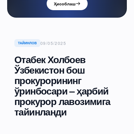
Ҳисоблаш
09/05/2025
ТАЙИНЛОВ
Отабек Холбоев
Ўзбекистон бош
прокурорининг
ўринбосари – ҳарбий
прокурор лавозимига
тайинланди