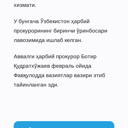
хизмати.
У бунгача Ўзбекистон ҳарбий
прокурорининг биринчи ўринбосари
лавозимида ишлаб келган.
Аввалги ҳарбий прокурор Ботир
Қудратхўжаев февраль ойида
Фавқулодда вазиятлар вазири этиб
тайинланган эди.