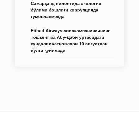
Самарқанд вилоятида экология
бўлими бошлиғи коррупцияда
гумонланмоқда
Etihad Airways авиакомпаниясининг
Тошкент ва Абу-Даби ўртасидаги
кундалик қатновлари 10 августдан
йўлга қўйилади