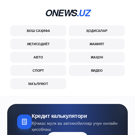
ONEWS
.UZ
БОШ САҲИФА
ҲОДИСАЛАР
ИҚТИСОДИЁТ
ЖАМИЯТ
АВТО
ЖАҲОН
СПОРТ
ВИДЕО
МАЪЛУМОТ
Кредит калькулятори
Кўчмас мулк ва автомобиллар учун онлайн
ҳисоблаш