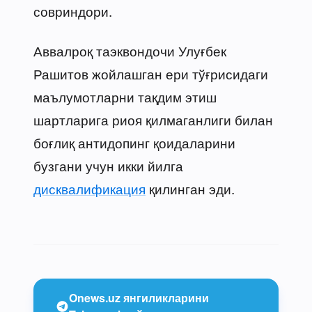
совриндори.
Аввалроқ таэквондочи Улуғбек
Рашитов жойлашган ери тўғрисидаги
маълумотларни тақдим этиш
шартларига риоя қилмаганлиги билан
боғлиқ антидопинг қоидаларини
бузгани учун икки йилга
дисквалификация
қилинган эди.
Onews.uz янгиликларини