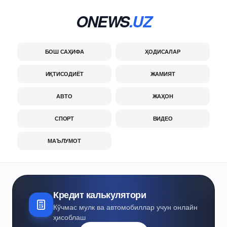
ONEWS
.UZ
БОШ САҲИФА
ҲОДИСАЛАР
ИҚТИСОДИЁТ
ЖАМИЯТ
АВТО
ЖАҲОН
СПОРТ
ВИДЕО
МАЪЛУМОТ
Кредит калькулятори
Кўчмас мулк ва автомобиллар учун онлайн
ҳисоблаш