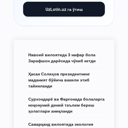
UzLotin.uz га ўтиш
Навоий вилоятида 3 нафар бола
Зарафшон дарёсида чўкиб кетди
Ҳасан Солиҳов президентнинг
маданият бўйича вакили этиб
тайинланди
Сурхондарё ва Фарғонада болаларга
ноқонуний диний таълим бериш
ҳолатлари аниқланди
Самарқанд вилоятида экология