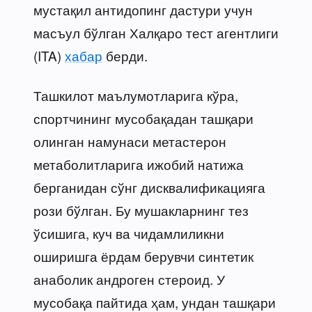
мустақил антидопинг дастури учун
масъул бўлган Халқаро тест агентлиги
(ITA)
хабар
берди.
Ташкилот маълумотларига кўра,
спортчининг мусобақадан ташқари
олинган намунаси метастерон
метаболитларига ижобий натижа
берганидан сўнг дисквалификацияга
рози бўлган. Бу мушакларнинг тез
ўсишига, куч ва чидамлиликни
оширишга ёрдам берувчи синтетик
анаболик андроген стероид. У
мусобақа пайтида ҳам, ундан ташқари