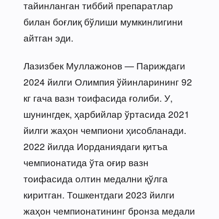
тайинланган тиббий препаратлар
билан боғлиқ бўлиши мумкинлигини
айтган эди.
Лазизбек Муллажонов — Париждаги
2024 йилги Олимпия ўйинларининг 92
кг гача вазн тоифасида ғолиби. У,
шунингдек, ҳарбийлар ўртасида 2021
йилги жаҳон чемпиони ҳисобланади.
2022 йилда Иорданиядаги қитъа
чемпионатида ўта оғир вазн
тоифасида олтин медални қўлга
киритган. Тошкентдаги 2023 йилги
жаҳон чемпионатининг бронза медали