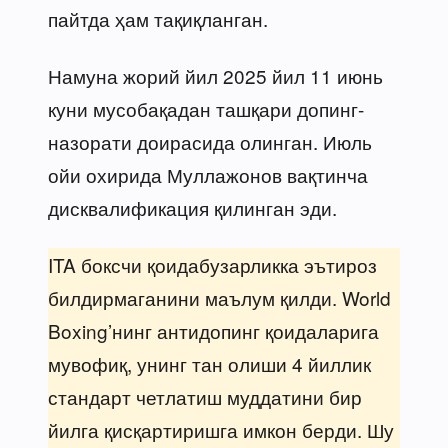
пайтда ҳам тақиқланган.
Намуна жорий йил 2025 йил 11 июнь
куни мусобақадан ташқари допинг-
назорати доирасида олинган. Июль
ойи охирида Муллажонов вақтинча
дисквалификация қилинган эди.
ITA боксчи қоидабузарликка эътироз
билдирмаганини маълум қилди. World
Boxing’нинг антидопинг қоидаларига
мувофиқ, унинг тан олиши 4 йиллик
стандарт четлатиш муддатини бир
йилга қисқартиришга имкон берди. Шу