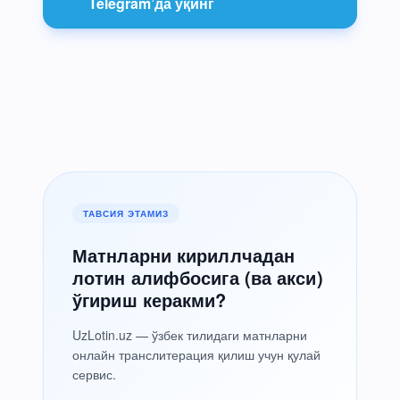
Telegram’да ўқинг
ТАВСИЯ ЭТАМИЗ
Матнларни кириллчадан
лотин алифбосига (ва акси)
ўгириш керакми?
UzLotin.uz — ўзбек тилидаги матнларни
онлайн транслитерация қилиш учун қулай
сервис.