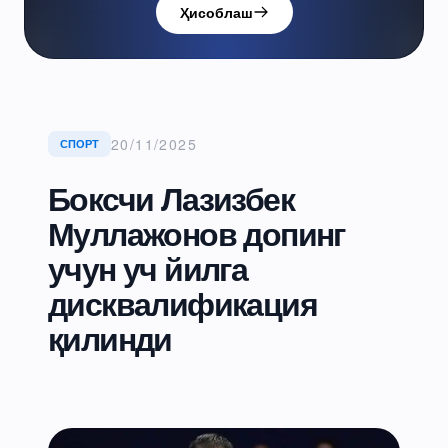
Ҳисоблаш
20/11/2025
СПОРТ
Боксчи Лазизбек
Муллажонов допинг
учун уч йилга
дисквалификация
қилинди