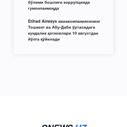
бўлими бошлиғи коррупцияда
гумонланмоқда
Etihad Airways авиакомпаниясининг
Тошкент ва Абу-Даби ўртасидаги
кундалик қатновлари 10 августдан
йўлга қўйилади