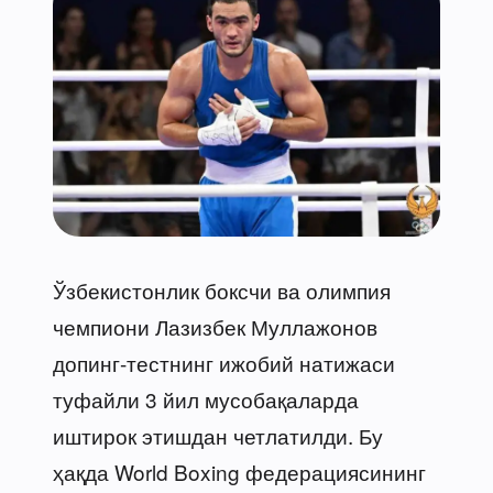
Ўзбекистонлик боксчи ва олимпия
чемпиони Лазизбек Муллажонов
допинг-тестнинг ижобий натижаси
туфайли 3 йил мусобақаларда
иштирок этишдан четлатилди. Бу
ҳақда World Boxing федерациясининг