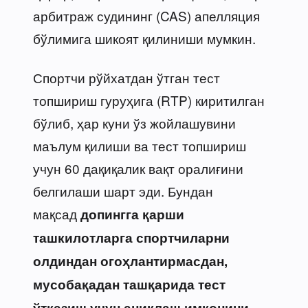
арбитраж судининг (CAS) апелляция
бўлимига шикоят қилиниши мумкин.
Спортчи рўйхатдан ўтган тест
топшириш гуруҳига (RTP) киритилган
бўлиб, ҳар куни ўз жойлашувини
маълум қилиши ва тест топшириш
учун 60 дақиқалик вақт оралиғини
белгилаши шарт эди. Бундан
мақсад
допингга қарши
ташкилотларга спортчиларни
олдиндан огоҳлантирмасдан,
мусобақадан ташқарида тест
ўтказиш учун аниқлаш имконини