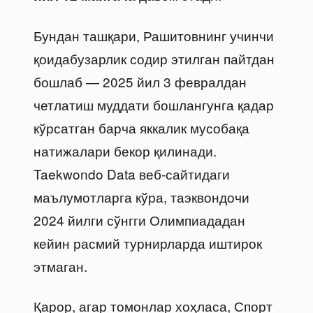
Бундан ташқари, Рашитовнинг учинчи
қоидабузарлик содир этилган пайтдан
бошлаб — 2025 йил 3 февралдан
четлатиш муддати бошлангунга қадар
кўрсатган барча яккалик мусобақа
натижалари бекор қилинади.
Taekwondo Data веб-сайтидаги
маълумотларга кўра, таэквондочи
2024 йилги сўнгги Олимпиададан
кейин расмий турнирларда иштирок
этмаган.
Қарор, агар томонлар хоҳласа, Спорт