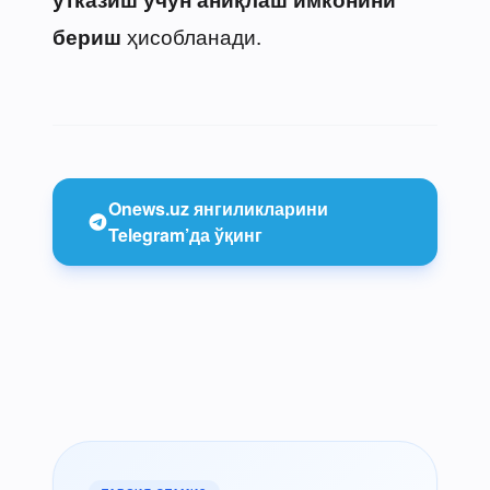
ҳисобланади.
бериш
Onews.uz янгиликларини
Telegram’да ўқинг