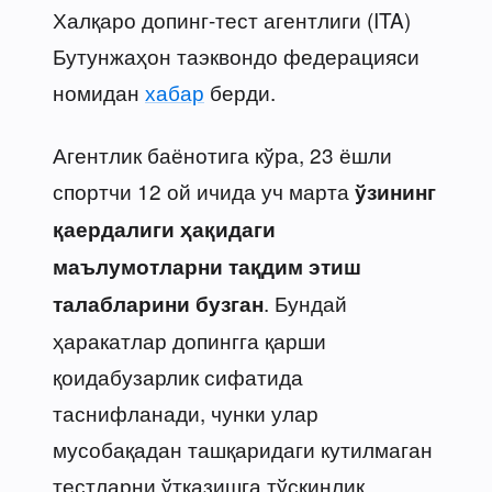
Халқаро допинг-тест агентлиги (ITA)
Бутунжаҳон таэквондо федерацияси
номидан
хабар
берди.
Агентлик баёнотига кўра, 23 ёшли
спортчи 12 ой ичида уч марта
ўзининг
қаердалиги ҳақидаги
маълумотларни тақдим этиш
. Бундай
талабларини бузган
ҳаракатлар допингга қарши
қоидабузарлик сифатида
таснифланади, чунки улар
мусобақадан ташқаридаги кутилмаган
тестларни ўтказишга тўсқинлик