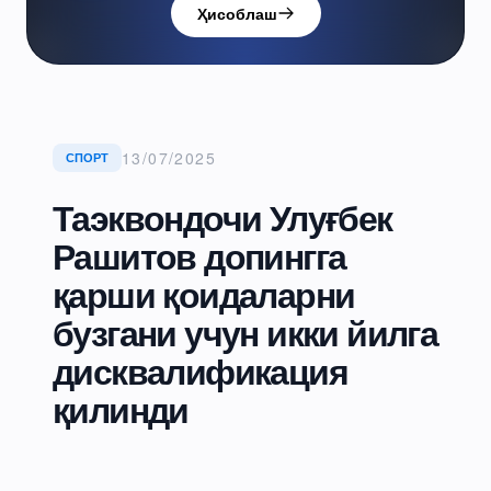
Ҳисоблаш
13/07/2025
СПОРТ
Таэквондочи Улуғбек
Рашитов допингга
қарши қоидаларни
бузгани учун икки йилга
дисквалификация
қилинди