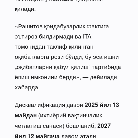
қилади.
«Рашитов қоидабузарлик фактига
эътироз билдирмади ва ITA
томонидан таклиф қилинган
оқибатларга рози бўлди, бу эса ишни
„оқибатларни қабул қилиш“ тартибида
ёпиш имконини берди», — дейилади
хабарда.
Дисквалификация даври
2025 йил 13
(ихтиёрий вақтинчалик
майдан
четлатиш санаси) бошланиб,
2027
давом этади.
йил 12 майгача