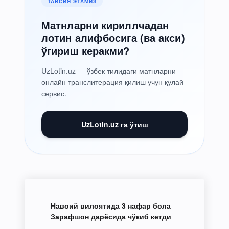
ТАВСИЯ ЭТАМИЗ
Матнларни кириллчадан
лотин алифбосига (ва акси)
ўгириш керакми?
UzLotin.uz — ўзбек тилидаги матнларни
онлайн транслитерация қилиш учун қулай
сервис.
UzLotin.uz га ўтиш
Навоий вилоятида 3 нафар бола
Зарафшон дарёсида чўкиб кетди