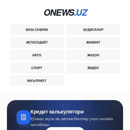
ONEWS
.UZ
БОШ САҲИФА
ҲОДИСАЛАР
ИҚТИСОДИЁТ
ЖАМИЯТ
АВТО
ЖАҲОН
СПОРТ
ВИДЕО
МАЪЛУМОТ
Кредит калькулятори
Кўчмас мулк ва автомобиллар учун онлайн
ҳисоблаш