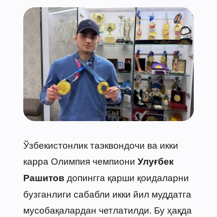
Ўзбекистонлик таэквондочи ва икки
карра Олимпия чемпиони
Улуғбек
допингга қарши қоидаларни
Рашитов
бузганлиги сабабли икки йил муддатга
мусобақалардан четлатилди. Бу ҳақда