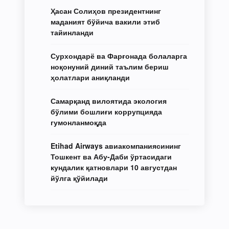
Ҳасан Солиҳов президентнинг
маданият бўйича вакили этиб
тайинланди
Сурхондарё ва Фарғонада болаларга
ноқонуний диний таълим бериш
ҳолатлари аниқланди
Самарқанд вилоятида экология
бўлими бошлиғи коррупцияда
гумонланмоқда
Etihad Airways авиакомпаниясининг
Тошкент ва Абу-Даби ўртасидаги
кундалик қатновлари 10 августдан
йўлга қўйилади