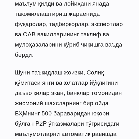
маълум қилди ва лойиҳани янада
такомиллаштириш жараёнида
фуқаролар, тадбиркорлар, экспертлар
ва ОАВ вакилларининг таклиф ва
мулоҳазаларини кўриб чиқишга ваъда
берди.
Шуни таъкидлаш жоизки, Солиқ
қўмитаси янги ваколатлар йўқлигини
даъво қилар экан, банклар томонидан
жисмоний шахсларнинг бир ойда
БҲМнинг 500 бараваридан юқори
бўлган P2P ўтказмалари тўғрисидаги
маълумотларни автоматик равишда