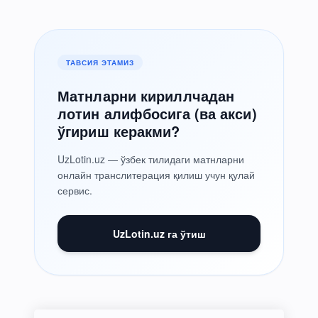
ТАВСИЯ ЭТАМИЗ
Матнларни кириллчадан
лотин алифбосига (ва акси)
ўгириш керакми?
UzLotin.uz — ўзбек тилидаги матнларни
онлайн транслитерация қилиш учун қулай
сервис.
UzLotin.uz га ўтиш