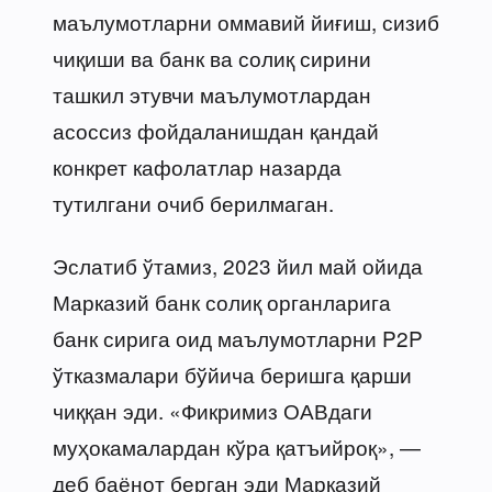
маълумотларни оммавий йиғиш, сизиб
чиқиши ва банк ва солиқ сирини
ташкил этувчи маълумотлардан
асоссиз фойдаланишдан қандай
конкрет кафолатлар назарда
тутилгани очиб берилмаган.
Эслатиб ўтамиз, 2023 йил май ойида
Марказий банк солиқ органларига
банк сирига оид маълумотларни P2P
ўтказмалари бўйича беришга қарши
чиққан эди. «Фикримиз ОАВдаги
муҳокамалардан кўра қатъийроқ», —
деб баёнот берган эди Марказий