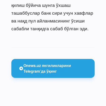
қилиш бўйича шунга ўхшаш
ташаббуслар банк сири учун хавфлар
ва нақд пул айланмасининг ўсиши
сабабли танқидга сабаб бўлган эди.
Onews.uz янгиликларини
Telegram’да ўқинг