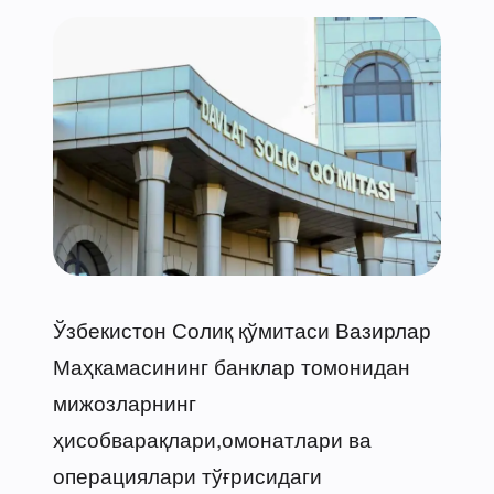
Ўзбекистон Солиқ қўмитаси Вазирлар
Маҳкамасининг банклар томонидан
мижозларнинг
ҳисобварақлари,омонатлари ва
операциялари тўғрисидаги