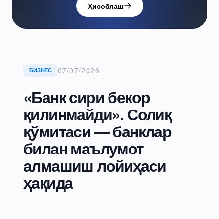
Ҳисоблаш
07/07/2026
БИЗНЕС
«Банк сири бекор
қилинмайди». Солиқ
қўмитаси — банклар
билан маълумот
алмашиш лойиҳаси
ҳақида