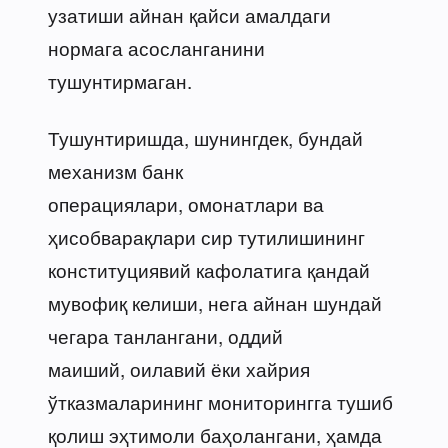
узатиши айнан қайси амалдаги
нормага асосланганини
тушунтирмаган.
Тушунтиришда, шунингдек, бундай
механизм банк
операциялари, омонатлари ва
ҳисобварақлари сир тутилишининг
конституциявий кафолатига қандай
мувофиқ келиши, нега айнан шундай
чегара танлангани, оддий
маиший, оилавий ёки хайрия
ўтказмаларининг мониторингга тушиб
қолиш эҳтимоли баҳолангани, ҳамда