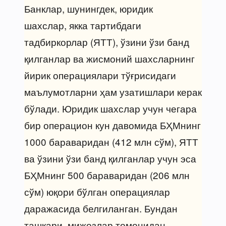
Банклар, шунингдек, юридик
шахслар, якка тартибдаги
тадбиркорлар (ЯТТ), ўзини ўзи банд
қилганлар ва жисмоний шахсларнинг
йирик операциялари тўғрисидаги
маълумотларни ҳам узатишлари керак
бўлади. Юридик шахслар учун чегара
бир операцион кун давомида БҲМнинг
1000 бараваридан (412 млн сўм), ЯТТ
ва ўзини ўзи банд қилганлар учун эса
БҲМнинг 500 бараваридан (206 млн
сўм) юқори бўлган операциялар
даражасида белгиланган. Бундан
ташқари, мижозлар томонидан