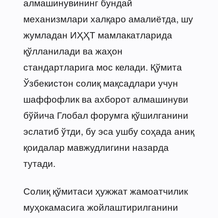
алмашинувининг бундай
механизмлари халқаро амалиётда, шу
жумладан ИҲҲТ мамлакатларида
қўлланилади ва жаҳон
стандартларига мос келади. Қўмита
Ўзбекистон солиқ мақсадлари учун
шаффофлик ва ахборот алмашинуви
бўйича Глобал форумга қўшилганини
эслатиб ўтди, бу эса ушбу соҳада аниқ
қоидалар мавжудлигини назарда
тутади.
Солиқ қўмитаси ҳужжат жамоатчилик
муҳокамасига жойлаштирилганини