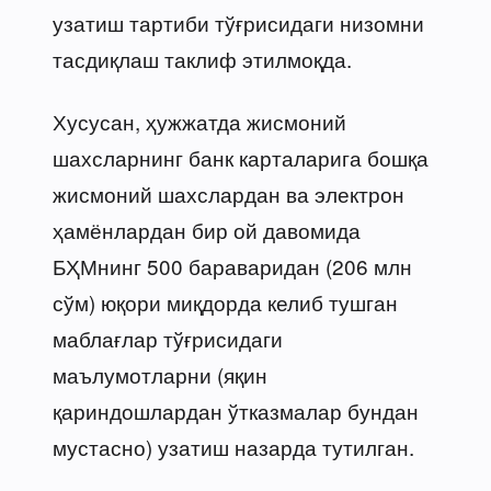
узатиш тартиби тўғрисидаги низомни
тасдиқлаш таклиф этилмоқда.
Хусусан, ҳужжатда жисмоний
шахсларнинг банк карталарига бошқа
жисмоний шахслардан ва электрон
ҳамёнлардан бир ой давомида
БҲМнинг 500 бараваридан (206 млн
сўм) юқори миқдорда келиб тушган
маблағлар тўғрисидаги
маълумотларни (яқин
қариндошлардан ўтказмалар бундан
мустасно) узатиш назарда тутилган.