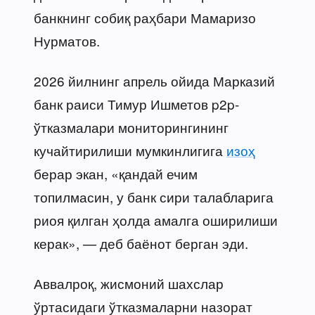
банкнинг собиқ раҳбари Мамаризо
Нурматов.
2026 йилнинг апрель ойида Марказий
банк раиси Тимур Ишметов p2p-
ўтказмалари мониторингининг
кучайтирилиши мумкинлигига
изоҳ
берар экан, «қандай ечим
топилмасин, у банк сири талабларига
риоя қилган ҳолда амалга оширилиши
керак», — деб баёнот берган эди.
Аввалроқ, жисмоний шахслар
ўртасидаги ўтказмаларни назорат