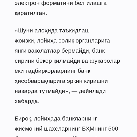
электрон форматини белгилашга
қаратилган.
«Шуни алоҳида таъкидлаш
жоизки, лойиҳа солиқ органларига
янги ваколатлар бермайди, банк
сирини бекор қилмайди ва фуқаролар
ёки тадбиркорларнинг банк
ҳисобварақларига эркин киришни
назарда тутмайди», — дейилади
хабарда.
Бироқ, лойиҳада банкларнинг
жисмоний шахсларнинг БҲМнинг 500