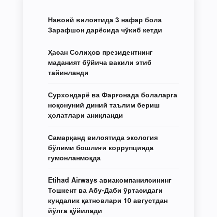
Навоий вилоятида 3 нафар бола
Зарафшон дарёсида чўкиб кетди
Ҳасан Солиҳов президентнинг
маданият бўйича вакили этиб
тайинланди
Сурхондарё ва Фарғонада болаларга
ноқонуний диний таълим бериш
ҳолатлари аниқланди
Самарқанд вилоятида экология
бўлими бошлиғи коррупцияда
гумонланмоқда
Etihad Airways авиакомпаниясининг
Тошкент ва Абу-Даби ўртасидаги
кундалик қатновлари 10 августдан
йўлга қўйилади