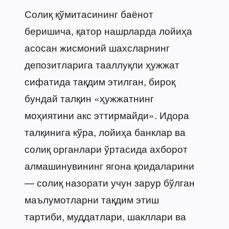
Солиқ қўмитасининг баёнот
беришича, қатор нашрларда лойиҳа
асосан жисмоний шахсларнинг
депозитларига тааллуқли ҳужжат
сифатида тақдим этилган, бироқ
бундай талқин «ҳужжатнинг
моҳиятини акс эттирмайди». Идора
талқинига кўра, лойиҳа банклар ва
солиқ органлари ўртасида ахборот
алмашинувининг ягона қоидаларини
— солиқ назорати учун зарур бўлган
маълумотларни тақдим этиш
тартиби, муддатлари, шакллари ва