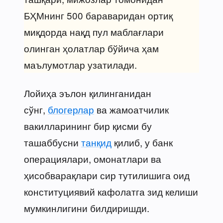
БҲМнинг 500 бараваридан ортиқ
миқдорда нақд пул маблағлари
олинган ҳолатлар бўйича ҳам
маълумотлар узатилади.
Лойиҳа эълон қилинганидан
сўнг,
блогерлар
ва жамоатчилик
вакилларининг бир қисми бу
ташаббусни
танқид
қилиб, у банк
операциялари, омонатлари ва
ҳисобварақлари сир тутилишига оид
конституциявий кафолатга зид келиши
мумкинлигини билдиришди.