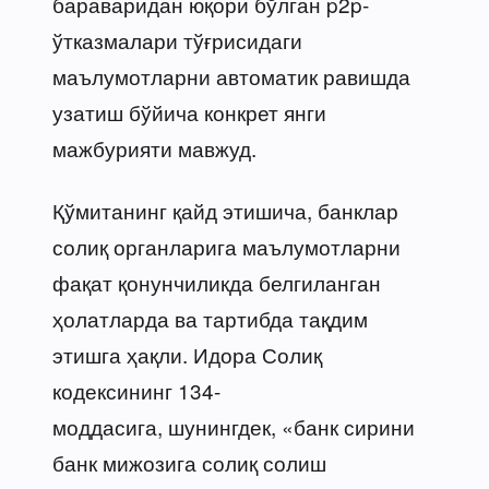
бараваридан юқори бўлган p2p-
ўтказмалари тўғрисидаги
маълумотларни автоматик равишда
узатиш бўйича конкрет янги
мажбурияти мавжуд.
Қўмитанинг қайд этишича, банклар
солиқ органларига маълумотларни
фақат қонунчиликда белгиланган
ҳолатларда ва тартибда тақдим
этишга ҳақли. Идора Солиқ
кодексининг 134-
моддасига, шунингдек, «банк сирини
банк мижозига солиқ солиш