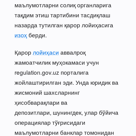
маълумотларни солиқ органларига
тақдим этиш тартибини тасдиқлаш
назарда тутилган қарор лойиҳасига
изоҳ
берди.
Қарор
лойиҳаси
аввалроқ
жамоатчилик муҳокамаси учун
regulation.gov.uz порталига
жойлаштирилган эди. Унда юридик ва
жисмоний шахсларнинг
ҳисобварақлари ва
депозитлари, шунингдек, улар бўйича
операциялар тўғрисидаги
маълумотларни банклар томонидан