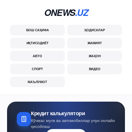
ONEWS
.UZ
БОШ САҲИФА
ҲОДИСАЛАР
ИҚТИСОДИЁТ
ЖАМИЯТ
АВТО
ЖАҲОН
СПОРТ
ВИДЕО
МАЪЛУМОТ
Кредит калькулятори
Кўчмас мулк ва автомобиллар учун онлайн
ҳисоблаш