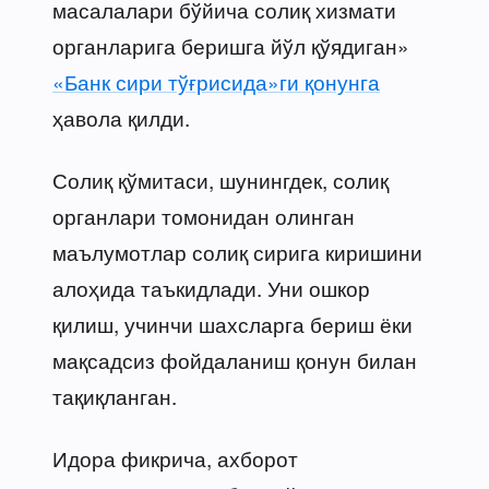
масалалари бўйича солиқ хизмати
органларига беришга йўл қўядиган»
«Банк сири тўғрисида»ги қонунга
ҳавола қилди.
Солиқ қўмитаси, шунингдек, солиқ
органлари томонидан олинган
маълумотлар солиқ сирига киришини
алоҳида таъкидлади. Уни ошкор
қилиш, учинчи шахсларга бериш ёки
мақсадсиз фойдаланиш қонун билан
тақиқланган.
Идора фикрича, ахборот