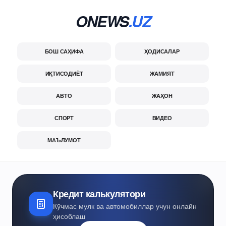
ONEWS
.UZ
БОШ САҲИФА
ҲОДИСАЛАР
ИҚТИСОДИЁТ
ЖАМИЯТ
АВТО
ЖАҲОН
СПОРТ
ВИДЕО
МАЪЛУМОТ
Кредит калькулятори
Кўчмас мулк ва автомобиллар учун онлайн
ҳисоблаш