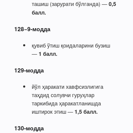
ташиш (зарурати бўлганда) —
0,5
балл.
128−9-модда
қувиб ўтиш қоидаларини бузиш
—
1 балл.
129-модда
йўл ҳаракати хавфсизлигига
таҳдид солувчи гуруҳлар
таркибида ҳаракатланишда
иштирок этиш —
1,5 балл.
130-модда