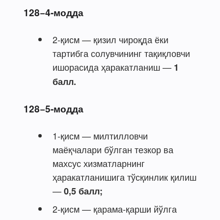
128−4-модда
2-қисм — қизил чироқда ёки
тартибга солувчининг тақиқловчи
ишорасида ҳаракатланиш —
1
балл.
128−5-модда
1-қисм — милтилловчи
маёқчалари бўлган тезкор ва
махсус хизматларнинг
ҳаракатланишига тўсқинлик қилиш
—
0,5 балл;
2-қисм — қарама-қарши йўлга