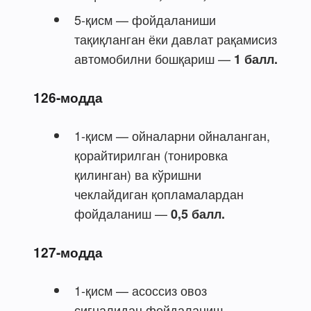
5-қисм — фойдаланиши
тақиқланган ёки давлат рақамисиз
автомобилни бошқариш —
1 балл.
126-модда
1-қисм — ойналарни ойналанган,
қорайтирилган (тонировка
қилинган) ва кўришни
чеклайдиган қопламалардан
фойдаланиш —
0,5 балл.
127-модда
1-қисм — асоссиз овоз
сигналидан фойдаланиш,