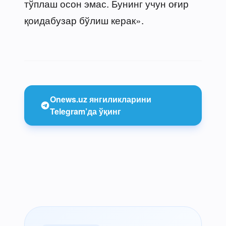
тўплаш осон эмас. Бунинг учун оғир
қоидабузар бўлиш керак».
Onews.uz янгиликларини
Telegram’да ўқинг