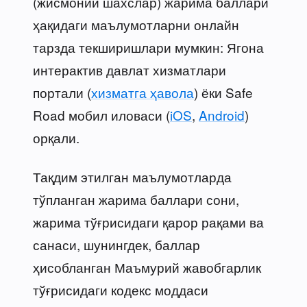
(жисмоний шахслар) жарима баллари
ҳақидаги маълумотларни онлайн
тарзда текширишлари мумкин: Ягона
интерактив давлат хизматлари
портали (
хизматга ҳавола
) ёки Safe
Road мобил иловаси (
iOS
,
Android
)
орқали.
Тақдим этилган маълумотларда
тўпланган жарима баллари сони,
жарима тўғрисидаги қарор рақами ва
санаси, шунингдек, баллар
ҳисобланган Маъмурий жавобгарлик
тўғрисидаги кодекс моддаси