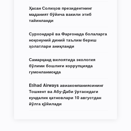
Ҳасан Солиҳов президентнинг
маданият бўйича вакили этиб
тайинланди
Сурхондарё ва Фарғонада болаларга
ноқонуний диний таълим бериш
ҳолатлари аниқланди
Самарқанд вилоятида экология
бўлими бошлиғи коррупцияда
гумонланмоқда
Etihad Airways авиакомпаниясининг
Тошкент ва Абу-Даби ўртасидаги
кундалик қатновлари 10 августдан
йўлга қўйилади