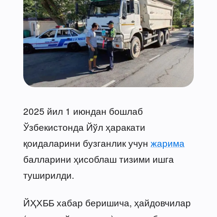
2025 йил 1 июндан бошлаб
Ўзбекистонда Йўл ҳаракати
қоидаларини бузганлик учун
жарима
балларини ҳисоблаш тизими ишга
туширилди.
ЙҲХББ хабар беришича, ҳайдовчилар