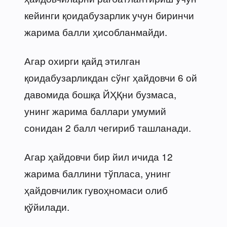
кейинги қоидабузарлик учун биринчи
жарима балли ҳисобланмайди.
Агар охирги қайд этилган
қоидабузарликдан сўнг ҳайдовчи 6 ой
давомида бошқа ЙҲҚни бузмаса,
унинг жарима баллари умумий
сонидан 2 балл чегириб ташланади.
Агар ҳайдовчи бир йил ичида 12
жарима баллини тўпласа, унинг
ҳайдовчилик гувоҳномаси олиб
қўйилади.