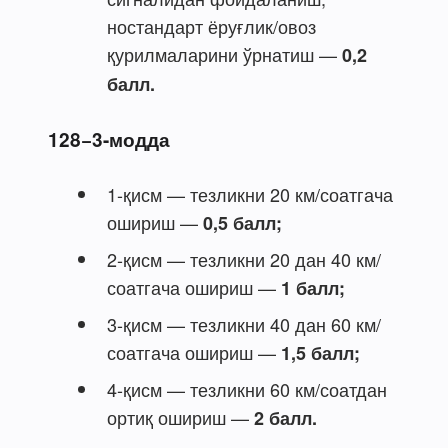
ностандарт ёруғлик/овоз
қурилмаларини ўрнатиш —
0,2
балл.
128−3-модда
1-қисм — тезликни 20 км/соатгача
ошириш —
0,5 балл;
2-қисм — тезликни 20 дан 40 км/
соатгача ошириш —
1 балл;
3-қисм — тезликни 40 дан 60 км/
соатгача ошириш —
1,5 балл;
4-қисм — тезликни 60 км/соатдан
ортиқ ошириш —
2 балл.