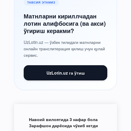
ТАВСИЯ ЭТАМИЗ
Матнларни кириллчадан
лотин алифбосига (ва акси)
ўгириш керакми?
UzLotin.uz — ўзбек тилидаги матнларни
онлайн транслитерация қилиш учун қулай
сервис.
UzLotin.uz га ўтиш
Навоий вилоятида 3 нафар бола
Зарафшон дарёсида чўкиб кетди