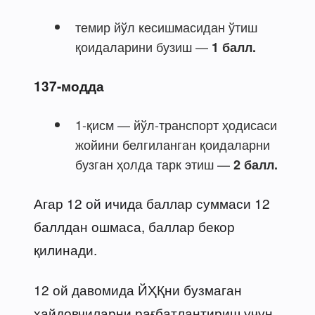
темир йўл кесишмасидан ўтиш
қоидаларини бузиш —
1 балл.
137-модда
1-қисм — йўл-транспорт ҳодисаси
жойини белгиланган қоидаларни
бузган ҳолда тарк этиш —
2 балл.
Агар 12 ой ичида баллар суммаси 12
баллдан ошмаса, баллар бекор
қилинади.
12 ой давомида ЙҲҚни бузмаган
ҳайдовчиларни рағбатлантириш учун