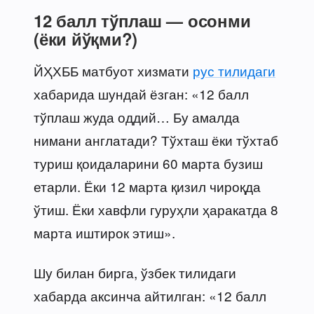
12 балл тўплаш — осонми
(ёки йўқми?)
ЙҲХББ матбуот хизмати
рус тилидаги
хабарида шундай ёзган: «12 балл
тўплаш жуда оддий… Бу амалда
нимани англатади? Тўхташ ёки тўхтаб
туриш қоидаларини 60 марта бузиш
етарли. Ёки 12 марта қизил чироқда
ўтиш. Ёки хавфли гуруҳли ҳаракатда 8
марта иштирок этиш».
Шу билан бирга, ўзбек тилидаги
хабарда аксинча айтилган: «12 балл