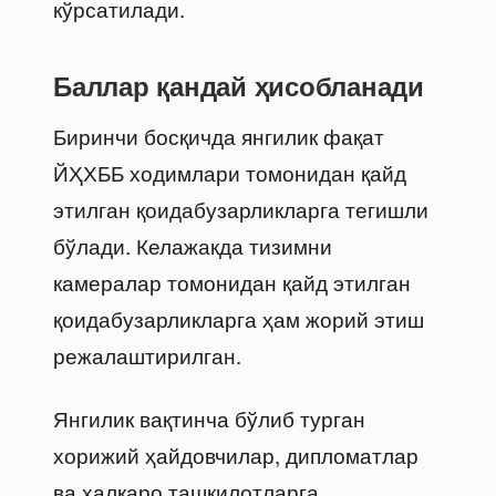
кўрсатилади.
Баллар қандай ҳисобланади
Биринчи босқичда янгилик фақат
ЙҲХББ ходимлари томонидан қайд
этилган қоидабузарликларга тегишли
бўлади. Келажакда тизимни
камералар томонидан қайд этилган
қоидабузарликларга ҳам жорий этиш
режалаштирилган.
Янгилик вақтинча бўлиб турган
хорижий ҳайдовчилар, дипломатлар
ва халқаро ташкилотларга