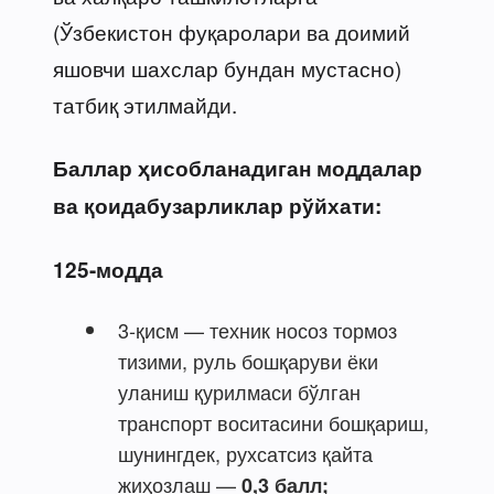
(Ўзбекистон фуқаролари ва доимий
яшовчи шахслар бундан мустасно)
татбиқ этилмайди.
Баллар ҳисобланадиган моддалар
ва қоидабузарликлар рўйхати:
125-модда
3-қисм — техник носоз тормоз
тизими, руль бошқаруви ёки
уланиш қурилмаси бўлган
транспорт воситасини бошқариш,
шунингдек, рухсатсиз қайта
жиҳозлаш —
0,3 балл;