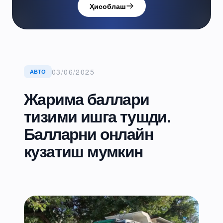
Ҳисоблаш
03/06/2025
АВТО
Жарима баллари
тизими ишга тушди.
Балларни онлайн
кузатиш мумкин