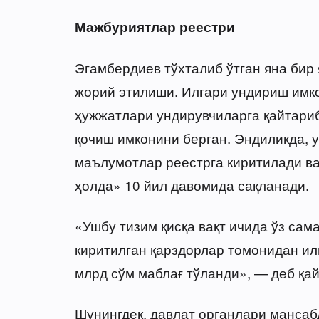
Мажбуриятлар реестри
Эгамбердиев тўхталиб ўтган яна бир
жорий этилиши. Илгари ундириш имк
ҳужжатлари ундирувчиларга қайтариб
қочиш имконини берган. Эндиликда, у
маълумотлар реестрга киритилади ва
ҳолда» 10 йил давомида сақланади.
«Ушбу тизим қисқа вақт ичида ўз сам
киритилган қарздорлар томонидан ил
млрд сўм маблағ тўланди», — деб қа
Шунингдек, давлат органлари манса