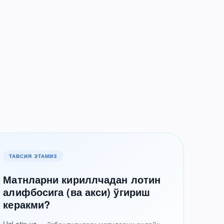
ТАВСИЯ ЭТАМИЗ
Матнларни кириллчадан лотин
алифбосига (ва акси) ўгириш
керакми?