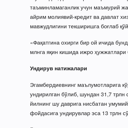
таъминламаганлик учун маъмурий жав
айрим молиявий-кредит ва давлат хи
мавжудлигини текширишга боғлаб қўй
«Фақатгина охирги бир ой ичида бун
млнга яқин кишида ижро ҳужжатлари 
Ундирув натижалари
Эгамбердиевнинг маълумотларига кўр
ундирилган бўлиб, шундан 31,7 трлн 
йилнинг шу даврига нисбатан умумий 
фойдасига ундирувлар эса 13 трлн сў