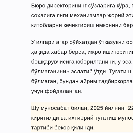
Бюро директорининг сўзларига кўра,
соҳасига янги механизмлар жорий эт
китобларни кечиктириш имконини бе
У илгари агар рўйхатдан ўтказувчи о
ҳақида хабар берса, ижро иши юрити
бошқарувчисига юборилганини, у эс
бўлмаганини» эслатиб ўтди. Тугатиш
бўлмаган, бундан айрим тадбиркорл
учун фойдаланган.
Шу муносабат билан, 2025 йилнинг 2
киритилди ва ихтиёрий тугатиш муно
тартиби бекор қилинди.