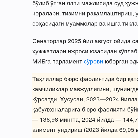
бўлиб ўтган ялпи мажлисида суд ҳу
чоралари, тизимни рақамлаштириш, 
соҳасидаги муаммолар ва ишга тикл
Сенаторлар 2025 йил август ойида с
ҳужжатлари ижроси юзасидан кўплаб 
МИБга парламент
сўрови
юборган эди
Таҳлиллар бюро фаолиятида бир қато
камчиликлар мавжудлигини, шунингде
кўрсатди. Хусусан, 2023—2024 йилла
қабулхоналарига бюро фаолияти бўйи
— 136,98 мингта, 2024 йилда — 144,
алимент ундириш (2023 йилда 69,05 м