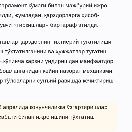
 парламент кўмаги билан мажбурий ижро
илди, жумладан, қарздорларга ҳисоб-
рувчи «тирқишлар» бартараф этилди.
рганлар қарздорнинг ихтиёрий тугатилиши
ш тўхтатилганини ва ҳужжатлар тугатиш
а «кўпинча қарзни ундиришдан манфаатдор
 бошланганидан кейин назорат механизми
ар тўловларни сунъий равишда кечиктириш
2 апрелида қонунчиликка ўзгартиришлар
сабати билан ижро ишини тўхтатиш