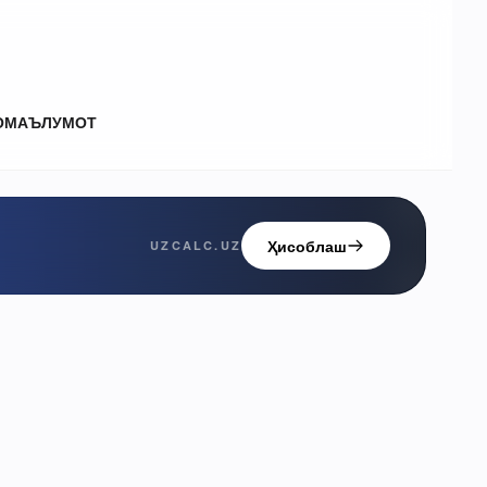
О
МАЪЛУМОТ
Ҳисоблаш
UZCALC.UZ