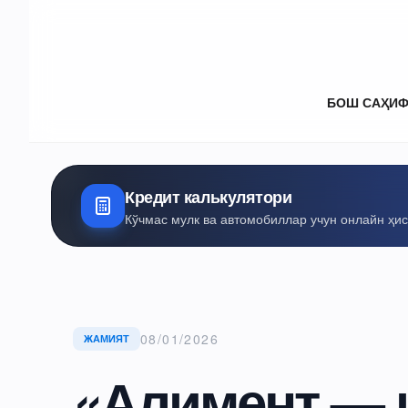
БОШ САҲИ
Кредит калькулятори
Кўчмас мулк ва автомобиллар учун онлайн ҳи
08/01/2026
ЖАМИЯТ
«Алимент — 