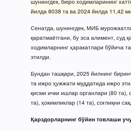
шунингдек, бюро ходимларининг хатт
йилда 8038 та ва 2024 йилда 11,42 ми
Сенатда, шунингдек, МИБ мурожаатла
қаратмаётгани, бу эса алимент, суд 
ходимларнинг ҳаракатлари бўйича та
этилди.
Бундан ташқари, 2025 йилнинг бирин
та ижро ҳужжати муддатида ижро эти
қисми ички ишлар органлари (80 та), 
та), ҳокимликлар (14 та), соғлиқни са
Қарздорларнинг бўйин товлаши уч