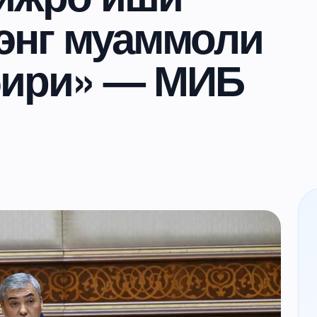
энг муаммоли
бири» — МИБ