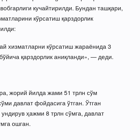
обгарлиги кучайтирилди. Бундан ташқари,
зматларини кўрсатиш қарздорлик
илди:
дай хизматларни кўрсатиш жараёнида 3
бўйича қарздорлик аниқланди», — деди.
а, жорий йилда жами 51 трлн сўм
сўми давлат фойдасига ўтган. Ўтган
ундирув ҳажми 8 трлн сўмга, давлат
мга ошган.