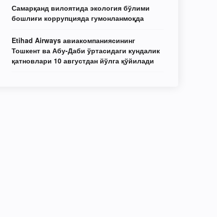
Самарқанд вилоятида экология бўлими
бошлиғи коррупцияда гумонланмоқда
Etihad Airways авиакомпаниясининг
Тошкент ва Абу-Даби ўртасидаги кундалик
қатновлари 10 августдан йўлга қўйилади