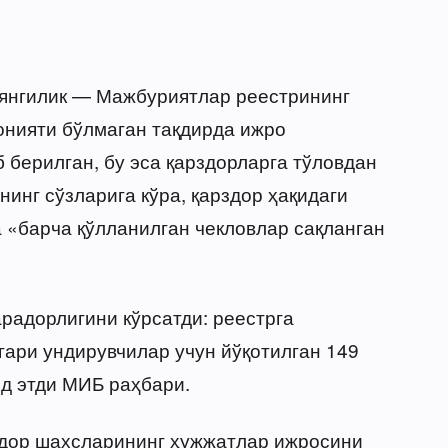
 янгилик — Мажбуриятлар реестрининг
онияти бўлмаган тақдирда ижро
 берилган, бу эса қарздорларга тўловдан
нинг сўзларига кўра, қарздор ҳақидаги
 «барча қўлланилган чекловлар сақланган
арадорлигини кўрсатди: реестрга
гари ундирувчилар учун йўқотилган 149
йд этди МИБ раҳбари.
бдор шахсларининг ҳужжатлар ижросини