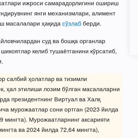
жжатлари ижроси самарадорлигини ошириш
ундирувнинг янги механизмлари, алимент
аш масалалари ҳақида
сўзлаб
берди.
айловчилардан суд ва бошқа органлар
шикоятлар келиб тушаётганини кўрсатиб,
.
р салбий ҳолатлар ва тизимли
к, ҳал этилиши лозим бўлган масалаларни
рда президентнинг Виртуал ва Халқ
ча мурожаатлар сони ортган (2023 йилда
79 мингта). Мурожаатларнинг аксарияти
ингта ва 2024 йилда 72,64 мингта),