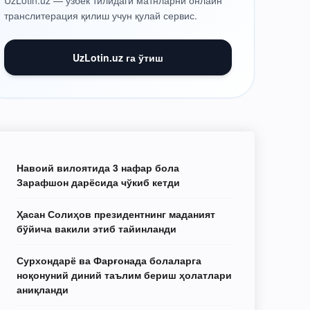
UzLotin.uz — ўзбек тилидаги матнларни онлайн
транслитерация қилиш учун қулай сервис.
UzLotin.uz га ўтиш
Навоий вилоятида 3 нафар бола
Зарафшон дарёсида чўкиб кетди
Ҳасан Солиҳов президентнинг маданият
бўйича вакили этиб тайинланди
Сурхондарё ва Фарғонада болаларга
ноқонуний диний таълим бериш ҳолатлари
аниқланди