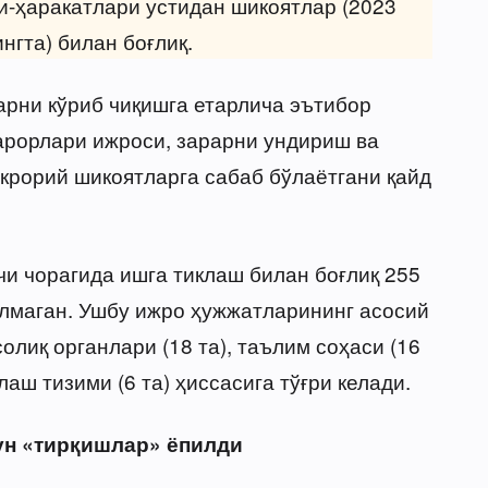
и-ҳаракатлари устидан шикоятлар (2023
нгта) билан боғлиқ.
рни кўриб чиқишга етарлича эътибор
қарорлари ижроси, зарарни ундириш ва
крорий шикоятларга сабаб бўлаётгани қайд
чи чорагида ишга тиклаш билан боғлиқ 255
лмаган. Ушбу ижро ҳужжатларининг асосий
солиқ органлари (18 та), таълим соҳаси (16
қлаш тизими (6 та) ҳиссасига тўғри келади.
ун «тирқишлар» ёпилди