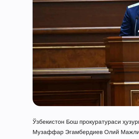
Ўзбекистон Бош прокуратураси ҳузу
Музаффар Эгамбердиев Олий Мажлис 