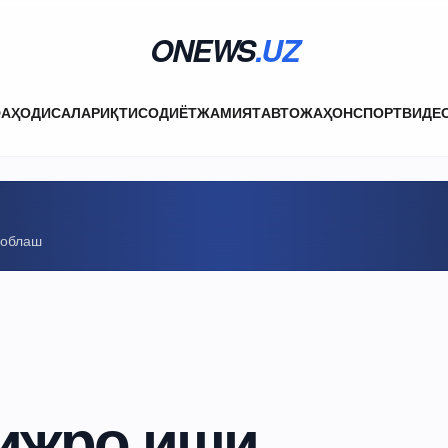
ONEWS
.UZ
ФА
ҲОДИСАЛАР
ИҚТИСОДИЁТ
ЖАМИЯТ
АВТО
ЖАҲОН
СПОРТ
ВИДЕ
соблаш
ижро иши