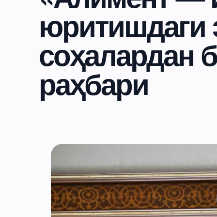
юритишдаги 
соҳалардан 
раҳбари