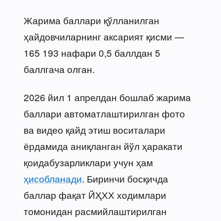
Жарима баллари қўлланилган
ҳайдовчиларнинг аксарият қисми —
165 193 нафари 0,5 баллдан 5
баллгача олган.
2026 йил 1 апрелдан бошлаб жарима
баллари автоматлаштирилган фото
ва видео қайд этиш воситалари
ёрдамида аниқланган йўл ҳаракати
қоидабузарликлари учун ҳам
ҳисобланади
. Биринчи босқичда
баллар фақат ЙҲХХ ходимлари
томонидан расмийлаштирилган