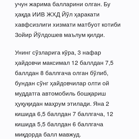
учун жарима балларини олган. Бу
ҳақда ИИВ ЖХД Йўл ҳаракати
хавфсизлиги хизмати матбуот котиби
Зойир Йўлдошев маълум қилди.
Унинг сўзларига кўра, 3 нафар
ҳайдовчи максимал 12 баллдан 7,5
баллдан 8 баллгача олган бўлиб,
бундан сўнг ҳайдовчилар олти ой
муддатга автомобиль бошқариш
ҳуқуқидан маҳрум этилади. Яна 2
кишида 6,5 баллдан 7 баллгача, 12
кишида 5,5 баллдан 6 баллгача
миқдорда балл мавжуд.