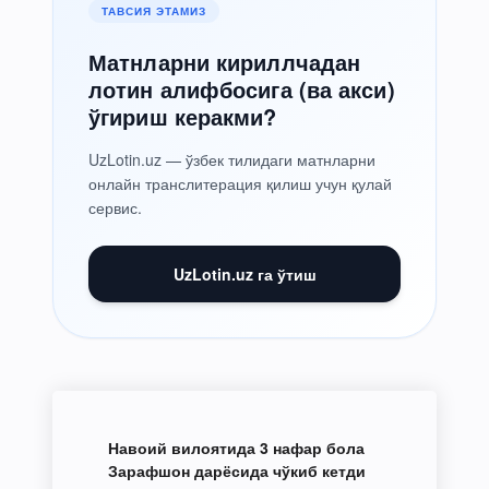
ТАВСИЯ ЭТАМИЗ
Матнларни кириллчадан
лотин алифбосига (ва акси)
ўгириш керакми?
UzLotin.uz — ўзбек тилидаги матнларни
онлайн транслитерация қилиш учун қулай
сервис.
UzLotin.uz га ўтиш
Навоий вилоятида 3 нафар бола
Зарафшон дарёсида чўкиб кетди