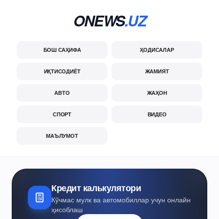
ONEWS
.UZ
БОШ САҲИФА
ҲОДИСАЛАР
ИҚТИСОДИЁТ
ЖАМИЯТ
АВТО
ЖАҲОН
СПОРТ
ВИДЕО
МАЪЛУМОТ
Кредит калькулятори
Кўчмас мулк ва автомобиллар учун онлайн
ҳисоблаш