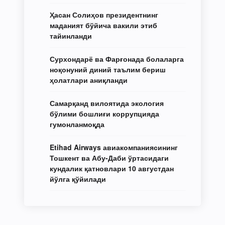
Ҳасан Солиҳов президентнинг
маданият бўйича вакили этиб
тайинланди
Сурхондарё ва Фарғонада болаларга
ноқонуний диний таълим бериш
ҳолатлари аниқланди
Самарқанд вилоятида экология
бўлими бошлиғи коррупцияда
гумонланмоқда
Etihad Airways авиакомпаниясининг
Тошкент ва Абу-Даби ўртасидаги
кундалик қатновлари 10 августдан
йўлга қўйилади