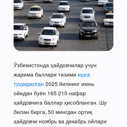
Ўзбекистонда ҳайдовчилар учун
жарима баллари тизими
ишга
туширилган
2025 йилнинг июнь
ойидан буён 165 210 нафар
ҳайдовчига баллар ҳисобланган. Шу
билан бирга, 50 мингдан ортиқ
ҳайдовчи ноябрь ва декабрь ойлари