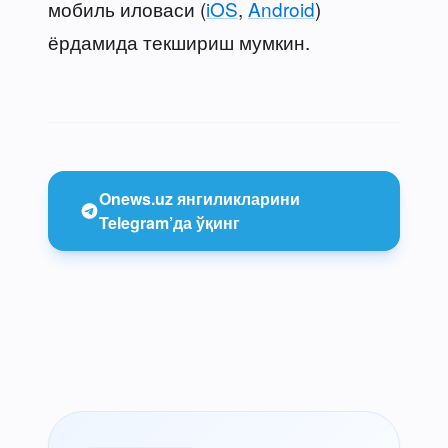
мобиль иловаси (
iOS
,
Android
)
ёрдамида текшириш мумкин.
Onews.uz янгиликларини
Telegram’да ўқинг