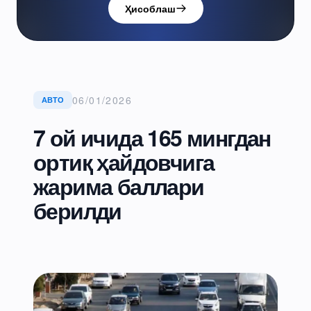
Ҳисоблаш
06/01/2026
АВТО
7 ой ичида 165 мингдан
ортиқ ҳайдовчига
жарима баллари
берилди