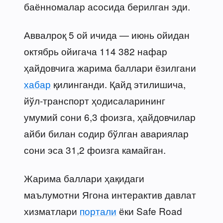
баённомалар асосида берилган эди.
Аввалроқ 5 ой ичида — июнь ойидан
октябрь ойигача 114 382 нафар
ҳайдовчига жарима баллари ёзилгани
хабар
қилинганди. Қайд этилишича,
йўл-транспорт ҳодисаларининг
умумий сони 6,3 фоизга, ҳайдовчилар
айби билан содир бўлган авариялар
сони эса 31,2 фоизга камайган.
Жарима баллари ҳақидаги
маълумотни Ягона интерактив давлат
хизматлари
портали
ёки Safe Road