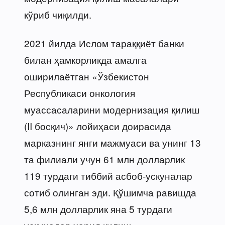
кўриб чиқилди.
2021 йилда Ислом тараққиёт банки
билан ҳамкорликда амалга
оширилаётган «Ўзбекистон
Республикаси онкология
муассасаларини модернизация қилиш
(II босқич)» лойиҳаси доирасида
марказнинг янги мажмуаси ва унинг 13
та филиали учун 61 млн долларлик
119 турдаги тиббий асбоб-ускуналар
сотиб олинган эди. Қўшимча равишда
5,6 млн долларлик яна 5 турдаги