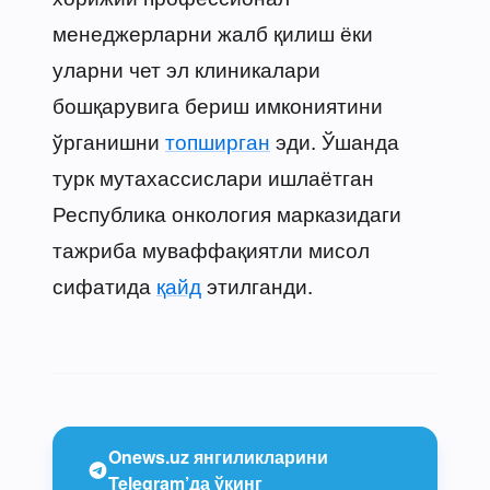
менеджерларни жалб қилиш ёки
уларни чет эл клиникалари
бошқарувига бериш имкониятини
ўрганишни
топширган
эди. Ўшанда
турк мутахассислари ишлаётган
Республика онкология марказидаги
тажриба муваффақиятли мисол
сифатида
қайд
этилганди.
Onews.uz янгиликларини
Telegram’да ўқинг