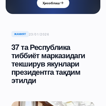
Ҳисоблаш
23/01/2026
ЖАМИЯТ
37 та Республика
тиббиёт марказидаги
текширув якунлари
президентга тақдим
этилди