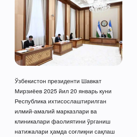
Ўзбекистон президенти Шавкат
Мирзиёев 2025 йил 20 январь куни
Республика ихтисослаштирилган
илмий-амалий марказлари ва
клиникалари фаолиятини ўрганиш
натижалари ҳамда соғлиқни сақлаш