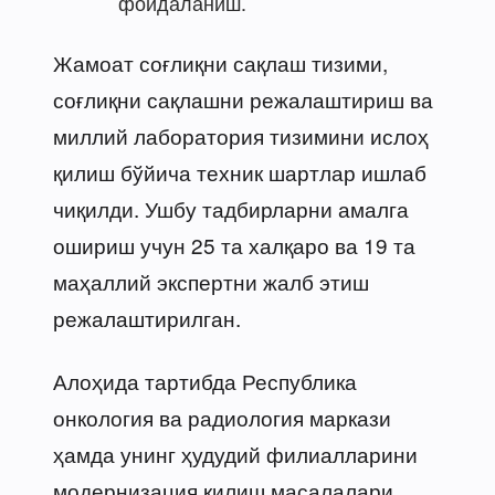
фойдаланиш.
Жамоат соғлиқни сақлаш тизими,
соғлиқни сақлашни режалаштириш ва
миллий лаборатория тизимини ислоҳ
қилиш бўйича техник шартлар ишлаб
чиқилди. Ушбу тадбирларни амалга
ошириш учун 25 та халқаро ва 19 та
маҳаллий экспертни жалб этиш
режалаштирилган.
Алоҳида тартибда Республика
онкология ва радиология маркази
ҳамда унинг ҳудудий филиалларини
модернизация қилиш масалалари