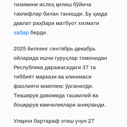
тизимини ислоҳ қилиш бўйича
таклифлар билан танишди. Бу ҳақда
давлат раҳбари матбуот хизмати
хабар
берди.
2025 йилнинг сентябрь-декабрь
ойларида ишчи гуруҳлар томонидан
Республика даражасидаги 37 та
тиббиёт маркази ва клиникаси
фаолияти комплекс ўрганилди.
Текширув давомида ташкилий ва
бошқарув камчиликлари аниқланди.
Уларни бартараф этиш учун 27