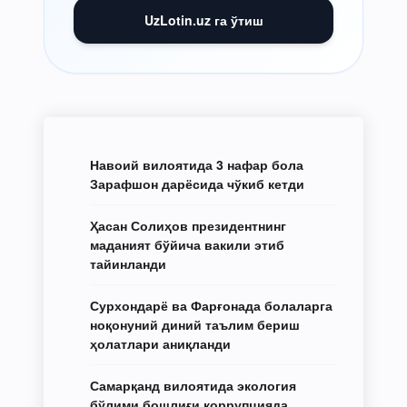
UzLotin.uz га ўтиш
Навоий вилоятида 3 нафар бола
Зарафшон дарёсида чўкиб кетди
Ҳасан Солиҳов президентнинг
маданият бўйича вакили этиб
тайинланди
Сурхондарё ва Фарғонада болаларга
ноқонуний диний таълим бериш
ҳолатлари аниқланди
Самарқанд вилоятида экология
бўлими бошлиғи коррупцияда