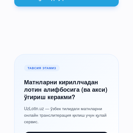
ТАВСИЯ ЭТАМИЗ
Матнларни кириллчадан
лотин алифбосига (ва акси)
ўгириш керакми?
UzLotin.uz — ўзбек тилидаги матнларни
онлайн транслитерация қилиш учун қулай
сервис.