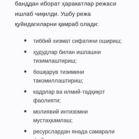
банддан иборат ҳаракатлар режаси
ишлаб чиқилди. Ушбу режа
қуйидагиларни қамраб олади:
тиббий хизмат сифатини ошириш;
ҳудудлар билан ишлашни
тизимлаштириш;
бошқарув тизимини
такомиллаштириш;
кадрлар ва илмий-тадқиқот
фаолияти;
молиявий интизомни
мустаҳкамлаш;
ресурслардан янада самарали