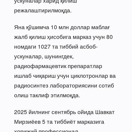
ускуналар харид қилиш
режалаштирилмоқда.
Яна қўшимча 10 млн доллар маблағ
жалб қилиш ҳисобига марказ учун 80
номдаги 1027 та тиббий асбоб-
ускуналар, шунингдек,
радиофармацевтик препаратлар
ишлаб чиқариш учун циклотронлар ва
радиосинтез лабораториясини сотиб
олиш таклиф этилмоқда.
2025 йилнинг сентябрь ойида Шавкат
Мирзиёев 5 та тиббиёт марказига
хорижий профессионал