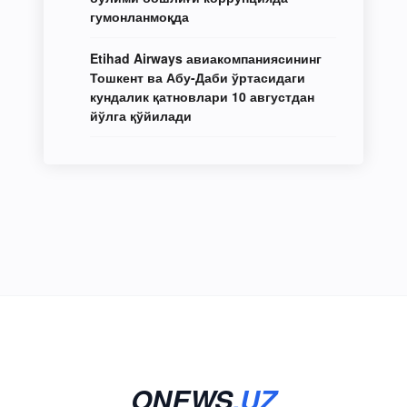
гумонланмоқда
Etihad Airways авиакомпаниясининг
Тошкент ва Абу-Даби ўртасидаги
кундалик қатновлари 10 августдан
йўлга қўйилади
ONEWS
.UZ