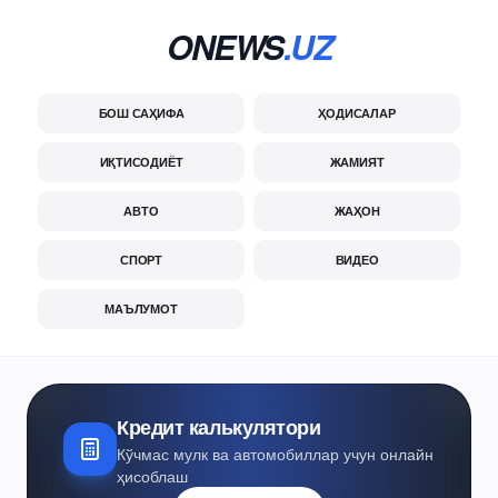
ONEWS
.UZ
БОШ САҲИФА
ҲОДИСАЛАР
ИҚТИСОДИЁТ
ЖАМИЯТ
АВТО
ЖАҲОН
СПОРТ
ВИДЕО
МАЪЛУМОТ
Кредит калькулятори
Кўчмас мулк ва автомобиллар учун онлайн
ҳисоблаш