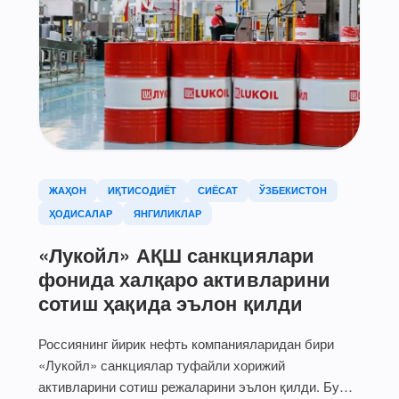
ЖАҲОН
ИҚТИСОДИЁТ
СИЁСАТ
ЎЗБЕКИСТОН
ҲОДИСАЛАР
ЯНГИЛИКЛАР
«Лукойл» АҚШ санкциялари
фонида халқаро активларини
сотиш ҳақида эълон қилди
Россиянинг йирик нефть компанияларидан бири
«Лукойл» санкциялар туфайли хорижий
активларини сотиш режаларини эълон қилди. Бу