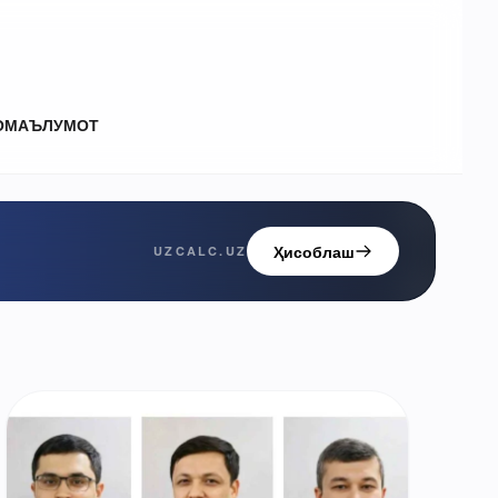
О
МАЪЛУМОТ
Ҳисоблаш
UZCALC.UZ