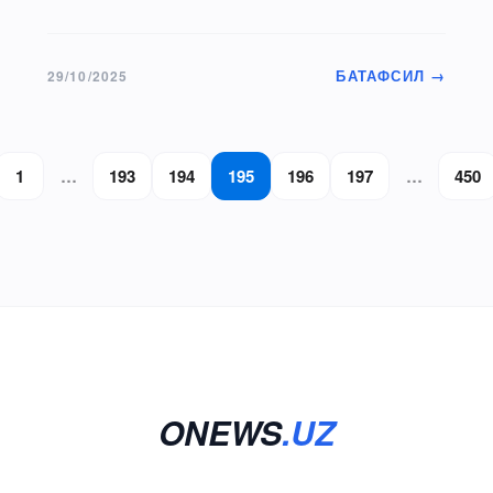
ҳақда компания ўзининг сайтида хабар…
БАТАФСИЛ →
29/10/2025
1
…
193
194
195
196
197
…
450
ONEWS
.UZ