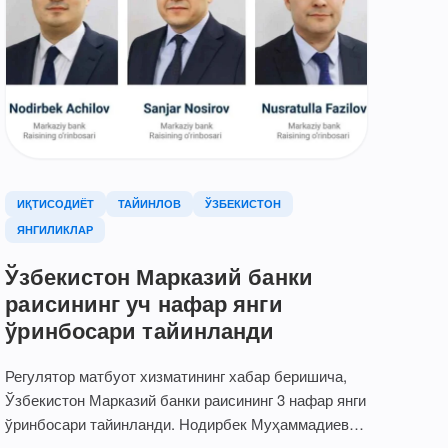
ИҚТИСОДИЁТ
ТАЙИНЛОВ
ЎЗБЕКИСТОН
ЯНГИЛИКЛАР
Ўзбекистон Марказий банки
раисининг уч нафар янги
ўринбосари тайинланди
Регулятор матбуот хизматининг хабар беришича,
Ўзбекистон Марказий банки раисининг 3 нафар янги
ўринбосари тайинланди. Нодирбек Муҳаммадиевич
Ачилов бунгача Марказий банкнинг…