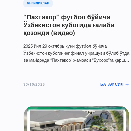
ЯНГИЛИКЛАР
“Пахтакор” футбол бўйича
Ўзбекистон кубогида ғалаба
қозонди (видео)
2025 йил 29 октябрь куни футбол бўйича
Ўзбекистон кубогининг финал учрашуви бўлиб ўтда
ва майдонда “Пахтакор” жамоаси “Бухоро”га қарши
ўйин…
БАТАФСИЛ →
30/10/2025