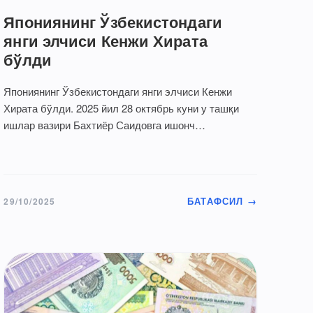
Япониянинг Ўзбекистондаги
янги элчиси Кенжи Хирата
бўлди
Япониянинг Ўзбекистондаги янги элчиси Кенжи
Хирата бўлди. 2025 йил 28 октябрь куни у ташқи
ишлар вазири Бахтиёр Саидовга ишонч
ёрлиқлари…
БАТАФСИЛ →
29/10/2025