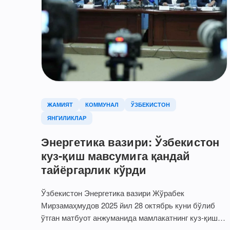
ЖАМИЯТ
КОММУНАЛ
ЎЗБЕКИСТОН
ЯНГИЛИКЛАР
Энергетика вазири: Ўзбекистон
куз-қиш мавсумига қандай
тайёргарлик кўрди
Ўзбекистон Энергетика вазири Жўрабек
Мирзамаҳмудов 2025 йил 28 октябрь куни бўлиб
ўтган матбуот анжуманида мамлакатнинг куз-қиш
мавсумига тайёргарлиги, ёқилғи-энергетика