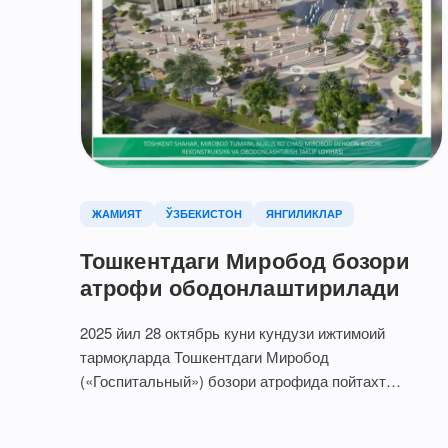
ЖАМИЯТ
ЎЗБЕКИСТОН
ЯНГИЛИКЛАР
Тошкентдаги Миробод бозори
атрофи ободонлаштирилади
2025 йил 28 октябрь куни кундузи ижтимоий
тармоқларда Тошкентдаги Миробод
(«Госпитальный») бозори атрофида пойтахт
ҳокимлиги логотипи туширилган девор
ўрнатилаётгани акс…