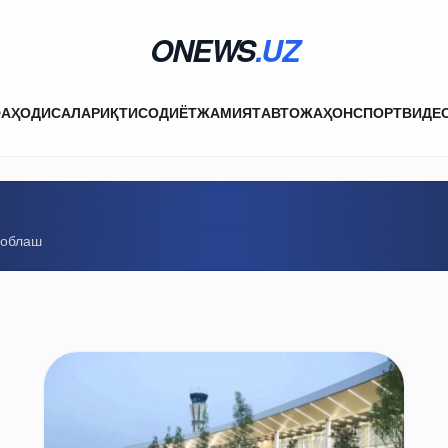
ONEWS
.UZ
ФА
ҲОДИСАЛАР
ИҚТИСОДИЁТ
ЖАМИЯТ
АВТО
ЖАҲОН
СПОРТ
ВИДЕ
соблаш