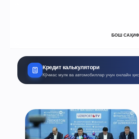
БОШ САҲИ
Кредит калькулятори
Кўчмас мулк ва автомобиллар учун онлайн ҳи