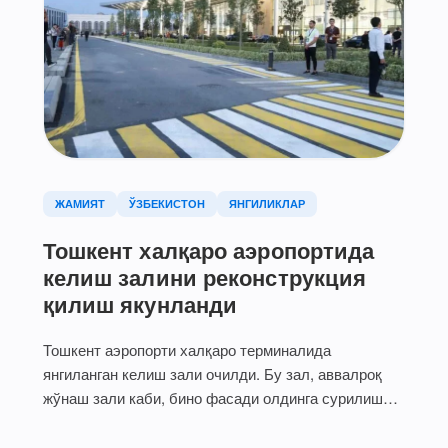
ЖАМИЯТ
ЎЗБЕКИСТОН
ЯНГИЛИКЛАР
Тошкент халқаро аэропортида
келиш залини реконструкция
қилиш якунланди
Тошкент аэропорти халқаро терминалида
янгиланган келиш зали очилди. Бу зал, аввалроқ
жўнаш зали каби, бино фасади олдинга сурилиши
ҳисобига (2200…