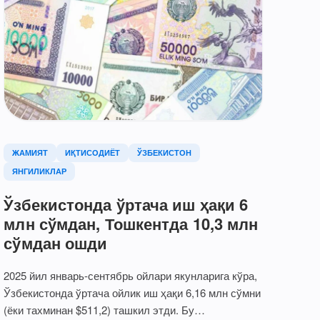
ЖАМИЯТ
ИҚТИСОДИЁТ
ЎЗБЕКИСТОН
ЯНГИЛИКЛАР
Ўзбекистонда ўртача иш ҳақи 6
млн сўмдан, Тошкентда 10,3 млн
сўмдан ошди
2025 йил январь-сентябрь ойлари якунларига кўра,
Ўзбекистонда ўртача ойлик иш ҳақи 6,16 млн сўмни
(ёки тахминан $511,2) ташкил этди. Бу…