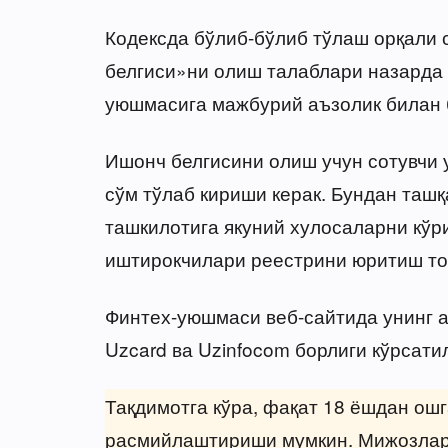
Кодексда бўлиб-бўлиб тўлаш орқали 
белгиси»ни олиш талаблари назарда т
уюшмасига мажбурий аъзолик билан 
Ишонч белгисини олиш учун сотувчи
сўм тўлаб кириши керак. Бундан таш
ташкилотига якуний хулосаларни кўр
иштирокчилари реестрини юритиш то
Финтех-уюшмаси веб-сайтида унинг аъ
Uzcard ва Uzinfocom борлиги кўрсати
Тақдимотга кўра, фақат 18 ёшдан ош
расмийлаштириши мумкин. Мижозларн