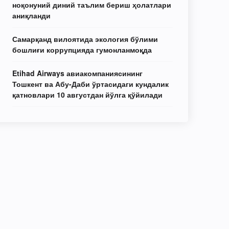
ноқонуний диний таълим бериш ҳолатлари
аниқланди
Самарқанд вилоятида экология бўлими
бошлиғи коррупцияда гумонланмоқда
Etihad Airways авиакомпаниясининг
Тошкент ва Абу-Даби ўртасидаги кундалик
қатновлари 10 августдан йўлга қўйилади