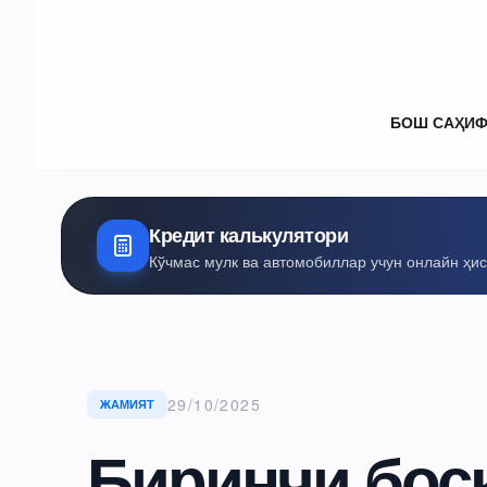
БОШ САҲИ
Кредит калькулятори
Кўчмас мулк ва автомобиллар учун онлайн ҳи
29/10/2025
ЖАМИЯТ
Биринчи босқ