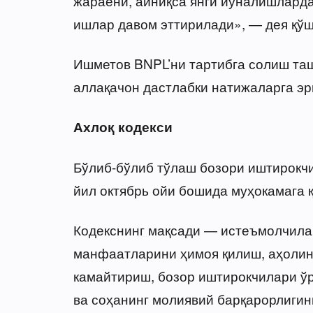
жараёни, айниқса янги йўналишларда,
ишлар давом эттирилади», — дея қўш
Ишметов BNPL’ни тартибга солиш та
аллақачон дастлабки натижаларга эр
Ахлоқ кодекси
Бўлиб-бўлиб тўлаш бозори иштирокч
йил октябрь ойи бошида муҳокамага қ
Кодекснинг мақсади — истеъмолчилар
манфаатларини ҳимоя қилиш, аҳолин
камайтириш, бозор иштирокчилари ў
ва соҳанинг молиявий барқарорлиги