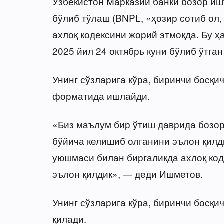
Ўзбекистон Марказий банки бозор иш
бўлиб тўлаш (BNPL, «ҳозир сотиб ол,
ахлоқ кодексини жорий этмоқда. Бу 
2025 йил 24 октябрь куни бўлиб ўтга
Унинг сўзларига кўра, биринчи босқи
форматида ишлайди.
«Биз маълум бир ўтиш даврида бозор
бўйича келишиб олганини эълон қилд
уюшмаси билан биргаликда ахлоқ код
эълон қилдик», — деди Ишметов.
Унинг сўзларига кўра, биринчи босқ
қилади.