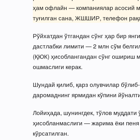
ҳам офлайн — компаниялар асосий м
туғилган сана, ЖШШИР, телефон рақ
Рўйхатдан ўтгандан сўнг ҳар бир янг
дастлабки лимити — 2 млн сўм белгил
(ҚЮК) ҳисоблангандан сўнг ошириш м
ошмаслиги керак.
Шундай қилиб, қарз олувчилар бўлиб
даромаднинг ярмидан кўпини йўналт
Лойиҳада, шунингдек, тўлов муддати
ҳисобланмаслиги — жарима ёки пеня
кўрсатилган.