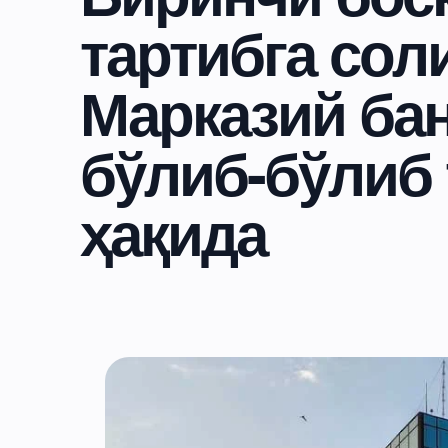
тартибга сол
Марказий бан
бўлиб-бўлиб
ҳақида