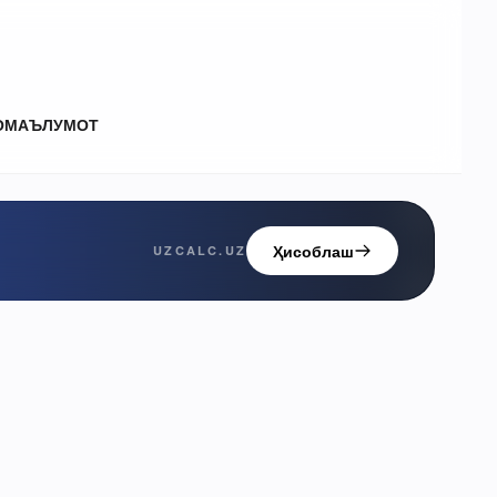
О
МАЪЛУМОТ
Ҳисоблаш
UZCALC.UZ