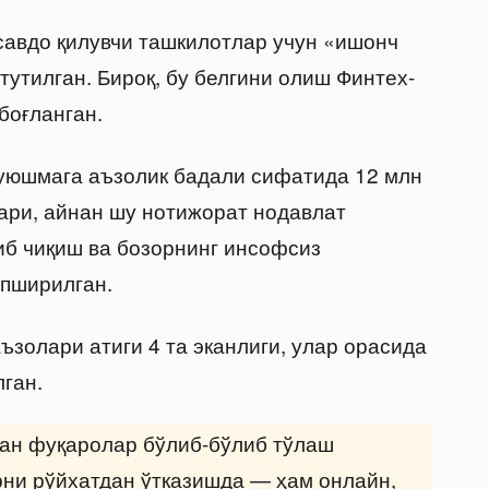
савдо қилувчи ташкилотлар учун «ишонч
утилган. Бироқ, бу белгини олиш Финтех-
боғланган.
 уюшмага аъзолик бадали сифатида 12 млн
қари, айнан шу нотижорат нодавлат
иб чиқиш ва бозорнинг инсофсиз
пширилган.
золари атиги 4 та эканлиги, улар орасида
лган.
ган фуқаролар бўлиб-бўлиб тўлаш
и рўйхатдан ўтказишда — ҳам онлайн,