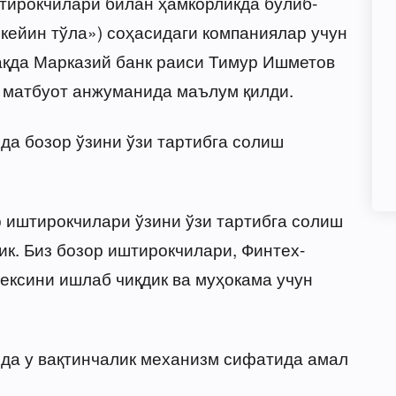
тирокчилари билан ҳамкорликда бўлиб-
 кейин тўла») соҳасидаги компаниялар учун
ҳақда Марказий банк раиси Тимур Ишметов
н матбуот анжуманида маълум қилди.
чда бозор ўзини ўзи тартибга солиш
 иштирокчилари ўзини ўзи тартибга солиш
ик. Биз бозор иштирокчилари, Финтех-
ексини ишлаб чиқдик ва муҳокама учун
ичда у вақтинчалик механизм сифатида амал