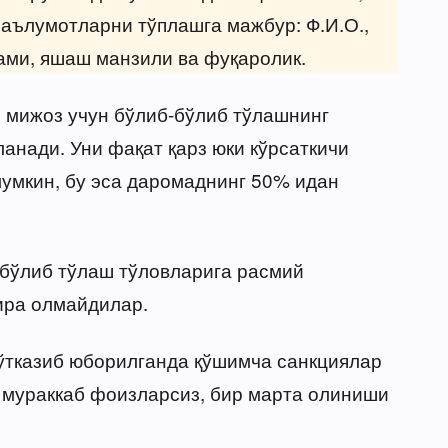
аълумотларни тўплашга мажбур: Ф.И.О.,
ами, яшаш манзили ва фуқаролик.
и мижоз учун бўлиб-бўлиб тўлашнинг
анади. Уни фақат қарз юки кўрсаткичи
умкин, бу эса даромаднинг 50% идан
-бўлиб тўлаш тўловларига расмий
ира олмайдилар.
 ўтказиб юборилганда қўшимча санкциялар
 мураккаб фоизларсиз, бир марта олиниши