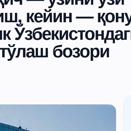
иш, кейин — қону
к Ўзбекистондаг
 тўлаш бозори