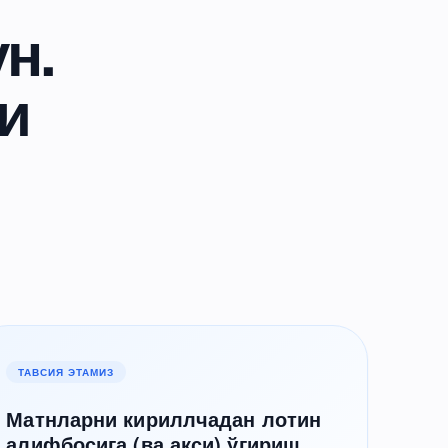
н.
и
ТАВСИЯ ЭТАМИЗ
Матнларни кириллчадан лотин
алифбосига (ва акси) ўгириш