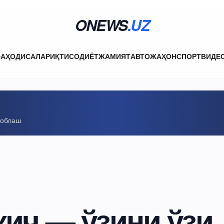
ONEWS
.UZ
ФА
ҲОДИСАЛАР
ИҚТИСОДИЁТ
ЖАМИЯТ
АВТО
ЖАҲОН
СПОРТ
ВИДЕ
соблаш
ич — ўзини ўзи