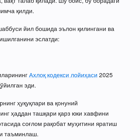
 вақт талаб қилади. Шу боис, бу борадаги
имча қилди.
шаббуси йил бошида эълон қилингани ва
ишилганини эслатди:
иларининг
Ахлоқ кодекси лойиҳаси
2025
ўйилган эди.
нинг ҳуқуқлари ва қонуний
инг ҳаддан ташқари қарз юки хавфини
ртасида соғлом рақобат муҳитини яратиш
ни таъминлаш.