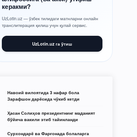
керакми?
UzLotin.uz — ўзбек тилидаги матнларни онлайн
транслитерация қилиш учун қулай сервис.
UzLotin.uz га ўтиш
Навоий вилоятида 3 нафар бола
Зарафшон дарёсида чўкиб кетди
Ҳасан Солиҳов президентнинг маданият
бўйича вакили этиб тайинланди
Сурхондарё ва Фарғонада болаларга