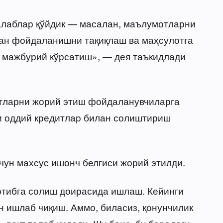
алаблар қўйдик — масалан, маълумотларни
дан фойдаланишни тақиқлаш ва маҳсулотга
 мажбурий кўрсатиш», — дея таъкидлади
ртларни жорий этиш фойдаланувчиларга
и оддий кредитлар билан солиштириш
чун махсус ишонч белгиси жорий этилди.
ртибга солиш доирасида ишлаш. Кейинги
н ишлаб чиқиш. Аммо, биласиз, қонунчилик