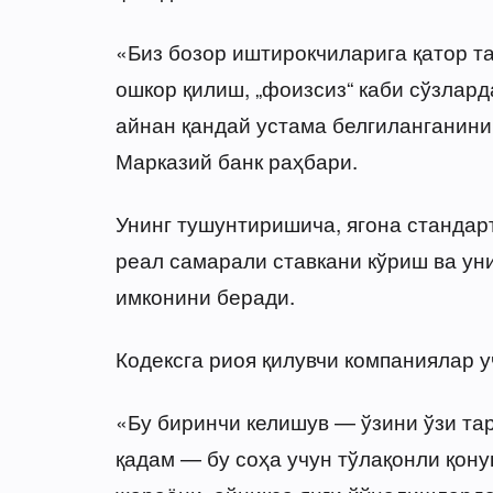
«Биз бозор иштирокчиларига қатор т
ошкор қилиш, „фоизсиз“ каби сўзлар
айнан қандай устама белгиланганини
Марказий банк раҳбари.
Унинг тушунтиришича, ягона станда
реал самарали ставкани кўриш ва ун
имконини беради.
Кодексга риоя қилувчи компаниялар у
«Бу биринчи келишув — ўзини ўзи та
қадам — бу соҳа учун тўлақонли қону