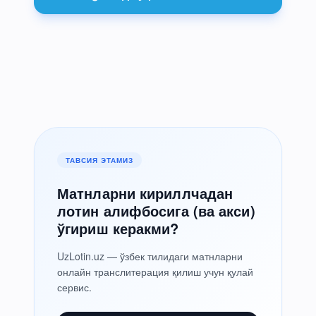
ТАВСИЯ ЭТАМИЗ
Матнларни кириллчадан
лотин алифбосига (ва акси)
ўгириш керакми?
UzLotin.uz — ўзбек тилидаги матнларни
онлайн транслитерация қилиш учун қулай
сервис.