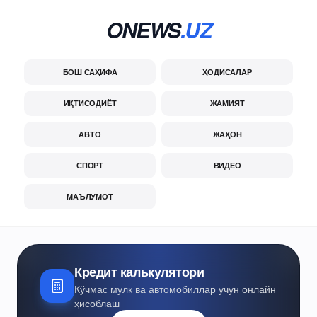
ONEWS
.UZ
БОШ САҲИФА
ҲОДИСАЛАР
ИҚТИСОДИЁТ
ЖАМИЯТ
АВТО
ЖАҲОН
СПОРТ
ВИДЕО
МАЪЛУМОТ
Кредит калькулятори
Кўчмас мулк ва автомобиллар учун онлайн
ҳисоблаш