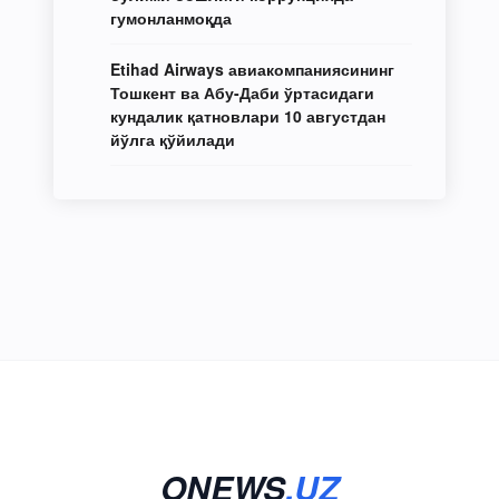
гумонланмоқда
Etihad Airways авиакомпаниясининг
Тошкент ва Абу-Даби ўртасидаги
кундалик қатновлари 10 августдан
йўлга қўйилади
ONEWS
.UZ