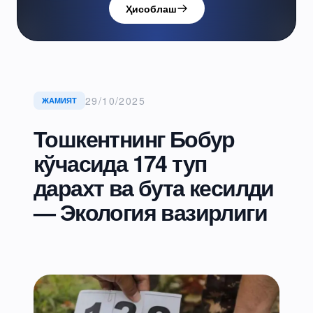
Ҳисоблаш
29/10/2025
ЖАМИЯТ
Тошкентнинг Бобур
кўчасида 174 туп
дарахт ва бута кесилди
— Экология вазирлиги