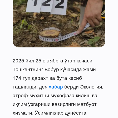
2025 йил 25 октябрга ўтар кечаси
Тошкентнинг Бобур кўчасида жами
174 туп дарахт ва бута кесиб
ташланди, дея
хабар
берди Экология,
атроф-муҳитни муҳофаза қилиш ва
иқлим ўзгариши вазирлиги матбуот
хизмати. Ўсимликлар дунёсига