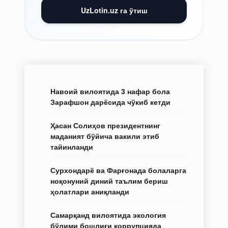
UzLotin.uz га ўтиш
Навоий вилоятида 3 нафар бола
Зарафшон дарёсида чўкиб кетди
Ҳасан Солиҳов президентнинг
маданият бўйича вакили этиб
тайинланди
Сурхондарё ва Фарғонада болаларга
ноқонуний диний таълим бериш
ҳолатлари аниқланди
Самарқанд вилоятида экология
бўлими бошлиғи коррупцияда