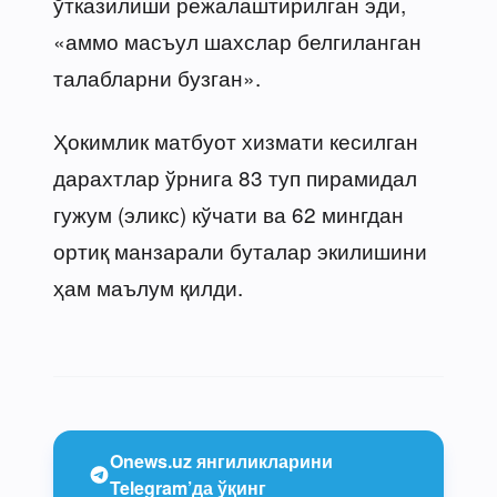
ўтказилиши режалаштирилган эди,
«аммо масъул шахслар белгиланган
талабларни бузган».
Ҳокимлик матбуот хизмати кесилган
дарахтлар ўрнига 83 туп пирамидал
гужум (эликс) кўчати ва 62 мингдан
ортиқ манзарали буталар экилишини
ҳам маълум қилди.
Onews.uz янгиликларини
Telegram’да ўқинг