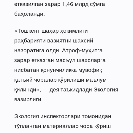
етказилган зарар 1,46 млрд сўмга
баҳоланди.
«Тошкент шаҳар ҳокимлиги
раҳбарияти вазиятни шахсий
назоратига олди. Атроф-муҳитга
зарар етказган масъул шахсларга
нисбатан қонунчиликка мувофиқ
қатъий чоралар кўрилиши маълум
қилинди», — дея таъкидлади Экология
вазирлиги.
Экология инспекторлари томонидан
тўпланган материаллар чора кўриш