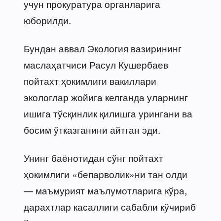
учун прокуратура органларига
юборилди.
Бундан аввал Экология вазирининг
маслаҳатчиси Расул Кушербаев
пойтахт ҳокимлиги вакиллари
экологлар жойига келганда уларнинг
ишига тўсқинлик қилишга урингани ва
босим ўтказганини айтган эди.
Унинг баёнотидан сўнг пойтахт
ҳокимлиги «бепарволик»ни тан олди
— маъмурият маълумотларига кўра,
дарахтлар касаллиги сабабли кўчириб