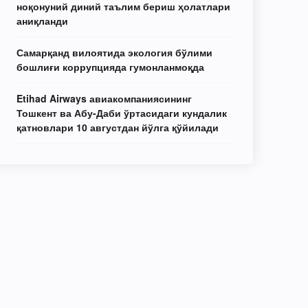
ноқонуний диний таълим бериш ҳолатлари
аниқланди
Самарқанд вилоятида экология бўлими
бошлиғи коррупцияда гумонланмоқда
Etihad Airways авиакомпаниясининг
Тошкент ва Абу-Даби ўртасидаги кундалик
қатновлари 10 августдан йўлга қўйилади