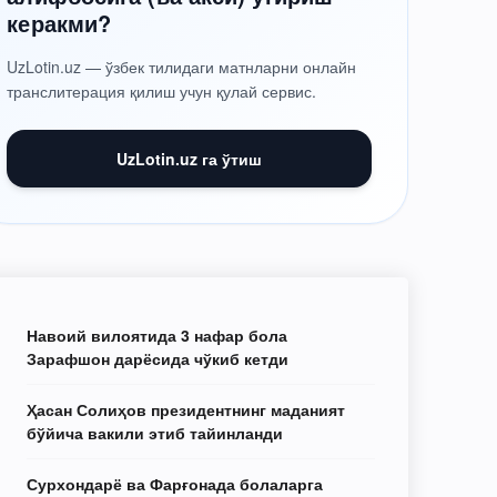
керакми?
UzLotin.uz — ўзбек тилидаги матнларни онлайн
транслитерация қилиш учун қулай сервис.
UzLotin.uz га ўтиш
Навоий вилоятида 3 нафар бола
Зарафшон дарёсида чўкиб кетди
Ҳасан Солиҳов президентнинг маданият
бўйича вакили этиб тайинланди
Сурхондарё ва Фарғонада болаларга