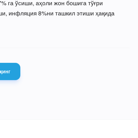
% га ўсиши, аҳоли жон бошига тўғри
и, инфляция 8%ни ташкил этиши ҳақида
қинг