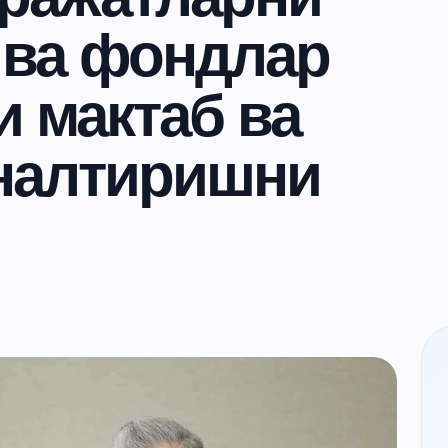
 ва фондлар
 мактаб ва
ўналтиришни