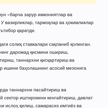
ун «барча зарур имкониятлар ва
 У вазирликлар, тармоқлар ва ҳокимликлар
ътибор қаратди.
аги солиқ ставкалари сақланиб қолинган.
нинг даромад қисмини ошириш,
тириш, таннархни қисқартириш ва
р ишини баҳолашнинг асосий мезонига
арда таннархни пасайтириш ва
й сектор иштирокини кенгайтириш, давлат
и ислоҳ қилиш, самарасиз имтиёз ва