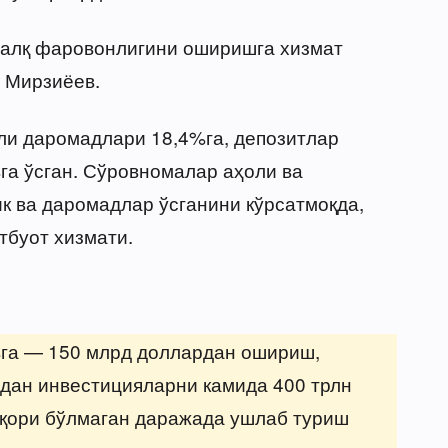
халқ фаровонлигини оширишга хизмат
 Мирзиёев.
ли даромадлари 18,4%га, депозитлар
га ўсган. Сўровномалар аҳоли ва
к ва даромадлар ўсганини кўрсатмоқда,
тбуот хизмати.
%га — 150 млрд доллардан ошириш,
дан инвестицияларни камида 400 трлн
юқори бўлмаган даражада ушлаб туриш