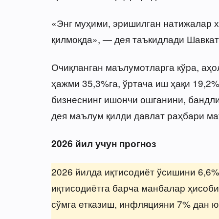
«Энг муҳими, эришилган натижалар 
қилмоқда», — дея таъкидлади Шавкат
Очиқланган маълумотларга кўра, аҳо
ҳажми 35,3%га, ўртача иш ҳақи 19,2%
бизнеснинг ишончи ошганини, бандли
дея маълум қилди давлат раҳбари ма
2026 йил учун прогноз
2026 йилда иқтисодиёт ўсишини 6,6
иқтисодиётга барча манбалар ҳисоби
сўмга етказиш, инфляцияни 7% дан 