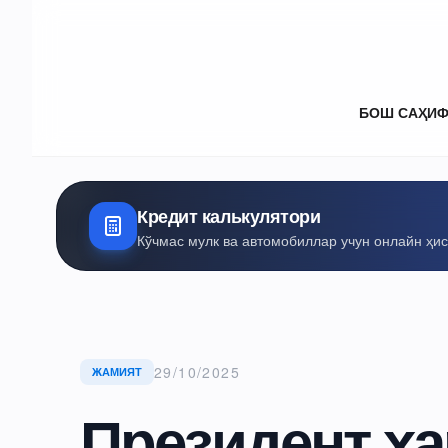
БОШ САҲИ
Кредит калькулятори
Кўчмас мулк ва автомобиллар учун онлайн ҳи
29/10/2025
ЖАМИЯТ
Президент х