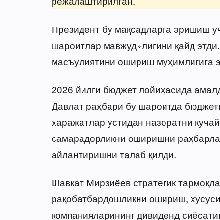
режалаштирилган.
Президент бу мақсадларга эришиш уч
шароитлар мавжуд»лигини қайд этди.
масъулиятини ошириш муҳимлигига э
2026 йилги бюджет лойиҳасида амалд
Давлат раҳбари бу шароитда бюджет
харажатлар устидан назоратни кучай
самарадорликни оширишни раҳбарла
айлантиришни талаб қилди.
Шавкат Мирзиёев стратегик тармоқл
рақобатбардошликни ошириш, хусуси
компанияларининг дивиденд сиёсатин