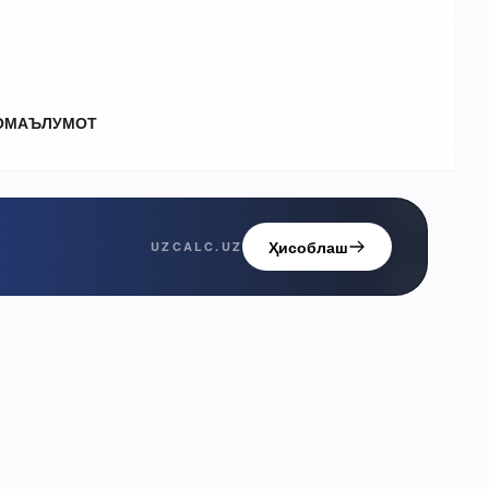
О
МАЪЛУМОТ
Ҳисоблаш
UZCALC.UZ