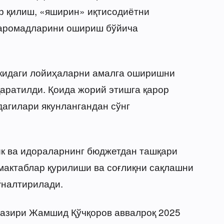
р қилиш, «яширин» иқтисодиётни
даромадларини ошириш бўйича
кидаги лойиҳаларни амалга оширишни
аратилди. Қоида жорий этишга қарор
дагилари якунлангандан сўнг
ик ва идораларнинг бюджетдан ташқари
мактаблар қурилиши ва соғлиқни сақлашни
ўналтирилади.
вазири Жамшид Қўчқоров аввалроқ 2025