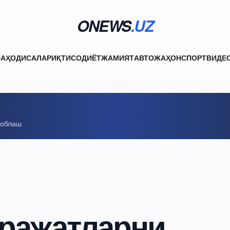
ONEWS
.UZ
ФА
ҲОДИСАЛАР
ИҚТИСОДИЁТ
ЖАМИЯТ
АВТО
ЖАҲОН
СПОРТ
ВИДЕ
соблаш
аражатларни