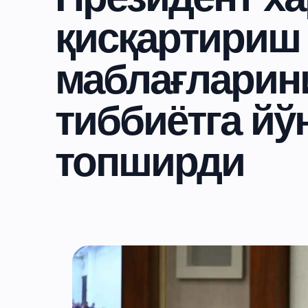
қисқартириш
маблағларини
тиббиётга й
топширди