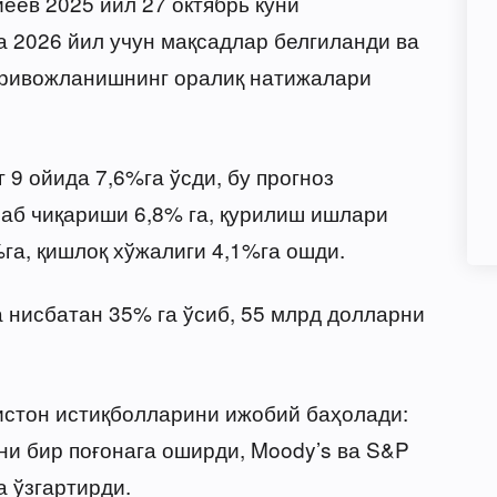
ёев 2025 йил 27 октябрь куни
а 2026 йил учун мақсадлар белгиланди ва
 ривожланишнинг оралиқ натижалари
 9 ойида 7,6%га ўсди, бу прогноз
аб чиқариши 6,8% га, қурилиш ишлари
га, қишлоқ хўжалиги 4,1%га ошди.
 нисбатан 35% га ўсиб, 55 млрд долларни
истон истиқболларини ижобий баҳолади:
ни бир поғонага оширди, Moody’s ва S&P
 ўзгартирди.