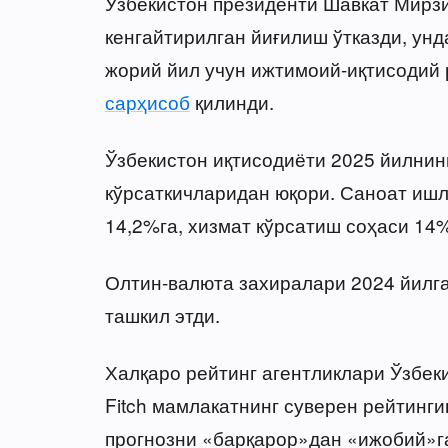
Ўзбекистон президенти Шавкат Мирзи
кенгайтирилган йиғилиш ўтказди, унд
жорий йил учун ижтимоий-иқтисодий
сарҳисоб
қилинди.
Ўзбекистон иқтисодиёти 2025 йилнинг
кўрсаткичларидан юқори. Саноат ишл
14,2%га, хизмат кўрсатиш соҳаси 14%
Олтин-валюта захиралари 2024 йилга
ташкил этди.
Халқаро рейтинг агентликлари Ўзбек
Fitch мамлакатнинг суверен рейтинги
прогнозни «барқарор»дан «ижобий»га