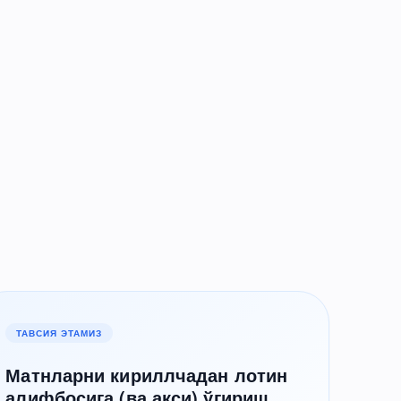
ТАВСИЯ ЭТАМИЗ
Матнларни кириллчадан лотин
алифбосига (ва акси) ўгириш