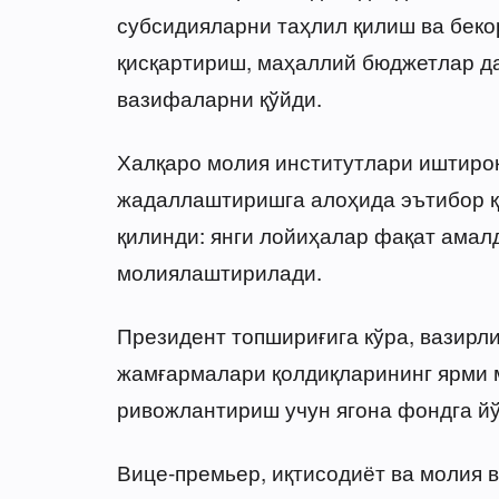
субсидияларни таҳлил қилиш ва беко
қисқартириш, маҳаллий бюджетлар 
вазифаларни қўйди.
Халқаро молия институтлари иштиро
жадаллаштиришга алоҳида эътибор қ
қилинди: янги лойиҳалар фақат амал
молиялаштирилади.
Президент топшириғига кўра, вазирл
жамғармалари қолдиқларининг ярми 
ривожлантириш учун ягона фондга й
Вице-премьер, иқтисодиёт ва молия 