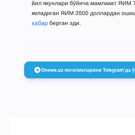
йил якунлари бўйича мамлакат ЯИМ 7
келадиган ЯИМ 3500 доллардан ошиш
хабар
берган эди.
Onews.uz янгиликларини Telegram’да ў