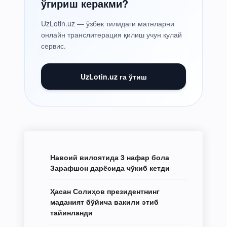
ўгириш керакми?
UzLotin.uz — ўзбек тилидаги матнларни
онлайн транслитерация қилиш учун қулай
сервис.
UzLotin.uz га ўтиш
Навоий вилоятида 3 нафар бола
Зарафшон дарёсида чўкиб кетди
Ҳасан Солиҳов президентнинг
маданият бўйича вакили этиб
тайинланди