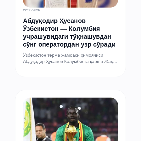
22/06/2026
Абдуқодир Ҳусанов
Ўзбекистон — Колумбия
учрашувидаги тўқнашувдан
сўнг оператордан узр сўради
Ўзбекистон терма жамоаси ҳимоячиси
Абдуқодир Ҳусанов Колумбияга қарши Жаҳон
чемпионати ўйини вақтида жабрланган
операторга дастхати туширилган ва «I am
sorry»…