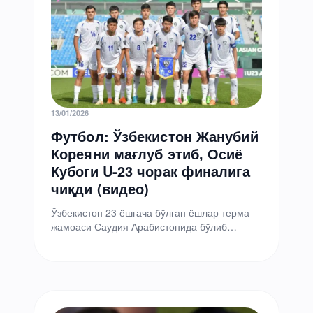
13/01/2026
Футбол: Ўзбекистон Жанубий
Кореяни мағлуб этиб, Осиё
Кубоги U-23 чорак финалига
чиқди (видео)
Ўзбекистон 23 ёшгача бўлган ёшлар терма
жамоаси Саудия Арабистонида бўлиб
ўтаётган Осиё Кубоги U-23 чорак финалига
йўл олди. 2026 йил…