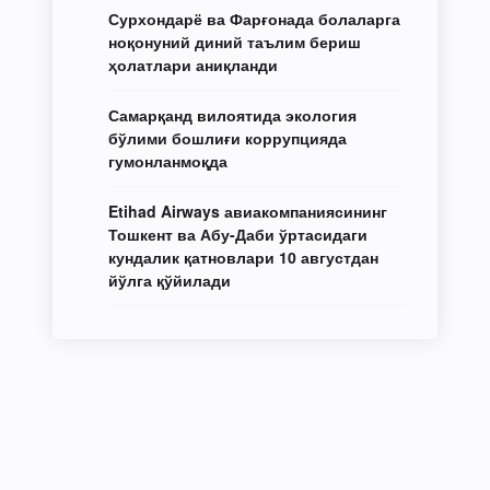
Сурхондарё ва Фарғонада болаларга
ноқонуний диний таълим бериш
ҳолатлари аниқланди
Самарқанд вилоятида экология
бўлими бошлиғи коррупцияда
гумонланмоқда
Etihad Airways авиакомпаниясининг
Тошкент ва Абу-Даби ўртасидаги
кундалик қатновлари 10 августдан
йўлга қўйилади