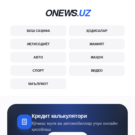
ONEWS
.UZ
БОШ САҲИФА
ҲОДИСАЛАР
ИҚТИСОДИЁТ
ЖАМИЯТ
АВТО
ЖАҲОН
СПОРТ
ВИДЕО
МАЪЛУМОТ
Кредит калькулятори
Кўчмас мулк ва автомобиллар учун онлайн
ҳисоблаш