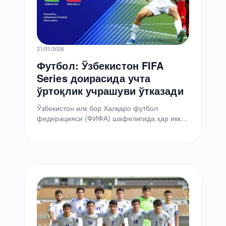
21/01/2026
Футбол: Ўзбекистон FIFA
Series доирасида учта
ўртоқлик учрашуви ўтказади
Ўзбекистон илк бор Халқаро футбол
федерацияси (ФИФА) шафелигида ҳар икки
йилда бир марта ўтказиладиган FIFA Series
халқаро футбол турнирига мезбонлик…