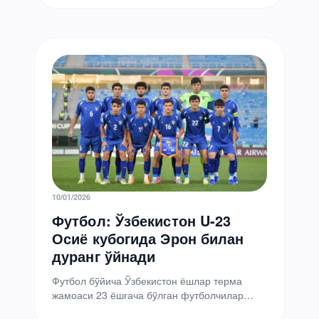
этди. Ханси Флик бошчилигидаги
«Барселона» Мадриднинг…
10/01/2026
Футбол: Ўзбекистон U-23
Осиё кубогида Эрон билан
дуранг ўйнади
Футбол бўйича Ўзбекистон ёшлар терма
жамоаси 23 ёшгача бўлган футболчилар
ўртасидаги Осиё кубоги гуруҳ босқичининг