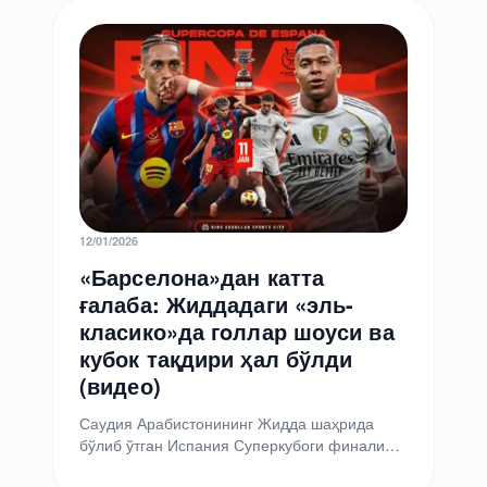
12/01/2026
«Барселона»дан катта
ғалаба: Жиддадаги «эль-
класико»да гoллар шоуси ва
кубок тақдири ҳал бўлди
(видео)
Саудия Арабистонининг Жидда шаҳрида
бўлиб ўтган Испания Суперкубоги финали
футбол мухлисларига ҳақиқий драма тақдим