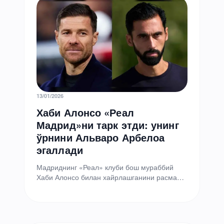
13/01/2026
Хаби Алонсо «Реал
Мадрид»ни тарк этди: унинг
ўрнини Альваро Арбелоа
эгаллади
Мадриднинг «Реал» клуби бош мураббий
Хаби Алонсо билан хайрлашганини расман
эълон қилди. Унинг ўрнига клуб тизимида
фаолият юритиб келаётган Альваро…