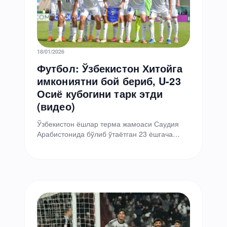
18/01/2026
Футбол: Ўзбекистон Хитойга
имкониятни бой бериб, U-23
Осиё кубогини тарк этди
(видео)
Ўзбекистон ёшлар терма жамоаси Саудия
Арабистонида бўлиб ўтаётган 23 ёшгача
бўлган футболчилар ўртасидаги Осиё
кубогидаги иштирокини якунлади. 2026 йил
17…