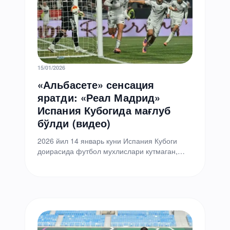
15/01/2026
«Альбасете» сенсация
яратди: «Реал Мадрид»
Испания Кубогида мағлуб
бўлди (видео)
2026 йил 14 январь куни Испания Кубоги
доирасида футбол мухлислари кутмаган,
аммо эсда қоларли ўйин бўлиб ўтди.
Навбатдаги кубок баҳсида…