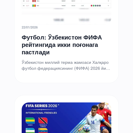
22/01/2026
Футбол: Ўзбекистон ФИФА
рейтингида икки поғонага
пастлади
Ўзбекистон миллий терма жамоаси Халқаро
футбол федерациясининг (ФИФА) 2026 йил
январь ойидаги рейтингида икки поғонага
пастлаб, 52-ўринни эгаллади. Айни пайтда…