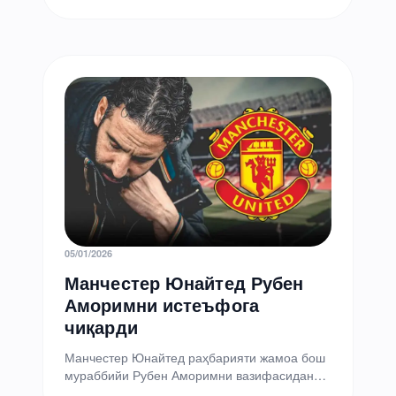
старт олди ва гуруҳ босқичининг илк…
05/01/2026
Манчестер Юнайтед Рубен
Аморимни истеъфога
чиқарди
Манчестер Юнайтед раҳбарияти жамоа бош
мураббийи Рубен Аморимни вазифасидан
озод этишга қарор қилди. Португалиялик