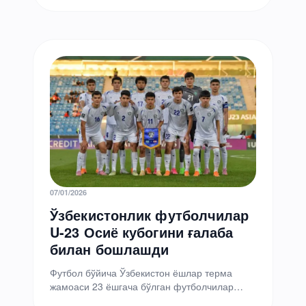
иккинчи турида Эрон билан дуранг…
07/01/2026
Ўзбекистонлик футболчилар
U-23 Осиё кубогини ғалаба
билан бошлашди
Футбол бўйича Ўзбекистон ёшлар терма
жамоаси 23 ёшгача бўлган футболчилар
ўртасидаги Осиё кубогида муваффақиятли