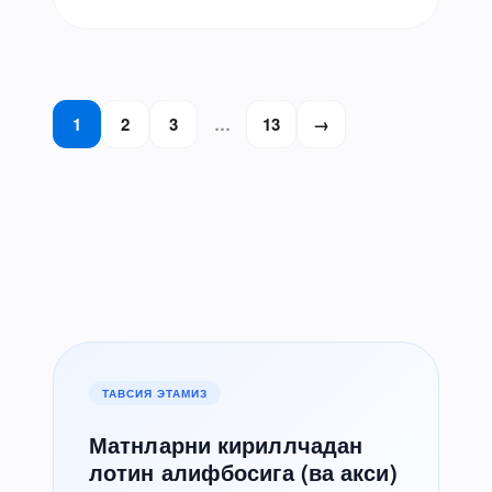
мутахассис инглиз клубидаги 14 ойлик
фаолиятидан…
Posts
1
2
3
…
13
→
pagination
ТАВСИЯ ЭТАМИЗ
Матнларни кириллчадан
лотин алифбосига (ва акси)