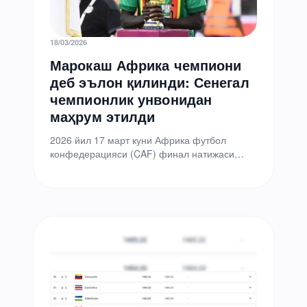
18/03/2026
Марокаш Африка чемпиони
деб эълон қилинди: Сенегал
чемпионлик унвонидан
маҳрум этилди
2026 йил 17 март куни Африка футбол
конфедерацияси (CAF) финал натижаси
бўйича берилган апелляцияни
қаноатлантирди. Унга кўра, Сенегал терма
жамоаси…