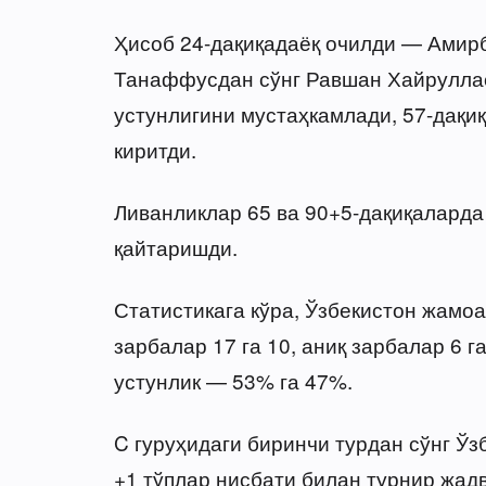
Ҳисоб 24-дақиқадаёқ очилди — Амир
Танаффусдан сўнг Равшан Хайруллаев
устунлигини мустаҳкамлади, 57-дақи
киритди.
Ливанликлар 65 ва 90+5-дақиқалард
қайтаришди.
Статистикага кўра, Ўзбекистон жамо
зарбалар 17 га 10, аниқ зарбалар 6 га
устунлик — 53% га 47%.
C гуруҳидаги биринчи турдан сўнг Ўз
+1 тўплар нисбати билан турнир жад