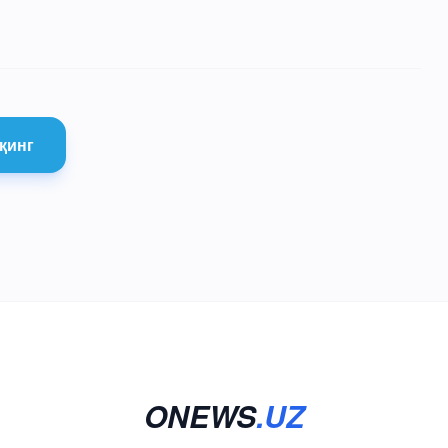
қинг
ONEWS
.UZ