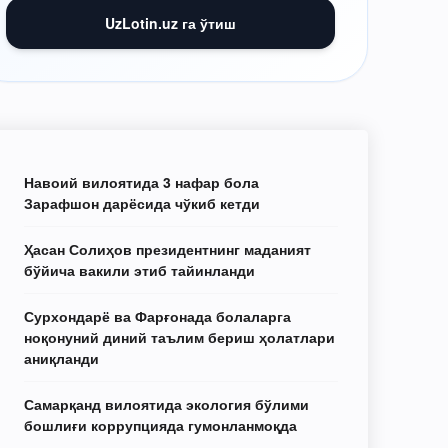
UzLotin.uz га ўтиш
Навоий вилоятида 3 нафар бола
Зарафшон дарёсида чўкиб кетди
Ҳасан Солиҳов президентнинг маданият
бўйича вакили этиб тайинланди
Сурхондарё ва Фарғонада болаларга
ноқонуний диний таълим бериш ҳолатлари
аниқланди
Самарқанд вилоятида экология бўлими
бошлиғи коррупцияда гумонланмоқда