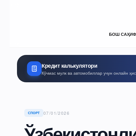
БОШ САҲИ
Кредит калькулятори
Кўчмас мулк ва автомобиллар учун онлайн ҳи
07/01/2026
СПОРТ
Ўзбекистонл