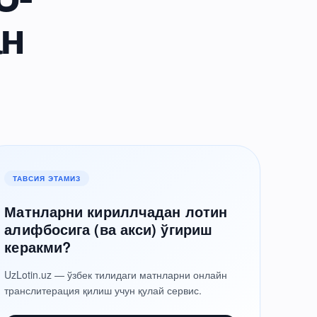
ан
ТАВСИЯ ЭТАМИЗ
Матнларни кириллчадан лотин
алифбосига (ва акси) ўгириш
керакми?
UzLotin.uz — ўзбек тилидаги матнларни онлайн
транслитерация қилиш учун қулай сервис.