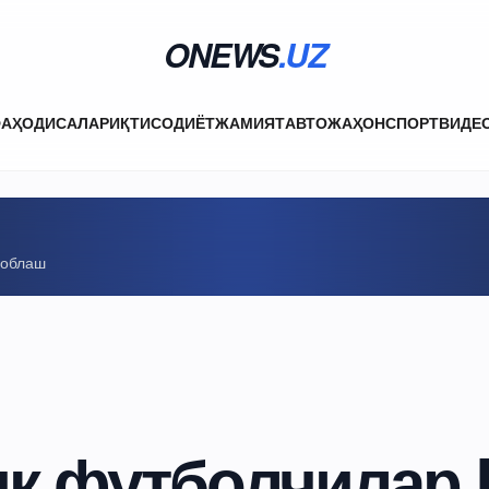
ONEWS
.UZ
ФА
ҲОДИСАЛАР
ИҚТИСОДИЁТ
ЖАМИЯТ
АВТО
ЖАҲОН
СПОРТ
ВИДЕ
соблаш
ик футболчилар 