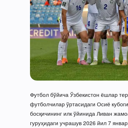
Футбол бўйича Ўзбекистон ёшлар тер
футболчилар ўртасидаги Осиё кубоги
босқичининг илк ўйинида Ливан жамоа
гуруҳидаги учрашув 2026 йил 7 январ