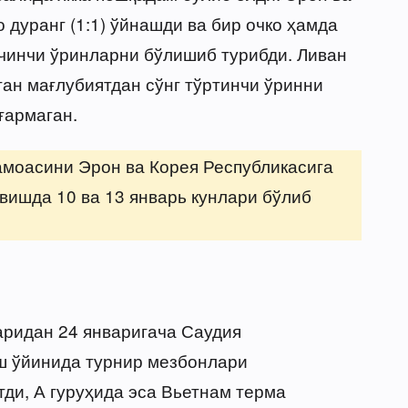
дуранг (1:1) ўйнашди ва бир очко ҳамда
учинчи ўринларни бўлишиб турибди. Ливан
ан мағлубиятдан сўнг тўртинчи ўринни
ғармаган.
амоасини Эрон ва Корея Республикасига
вишда 10 ва 13 январь кунлари бўлиб
аридан 24 январигача Саудия
ш ўйинида турнир мезбонлари
тди, А гуруҳида эса Вьетнам терма