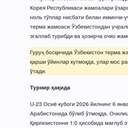
Корея Республикаси жамоалари ўзаро 
ноль тўплар нисбати билан иккинчи-
терма жамоаси Ўзбекистондан учралг
эгаллаб турибди ва ҳозирча очко жам
Гуруҳ босқичида Ўзбекистон терма ж
қарши ўйинлар кутмоқда, улар мос ра
ўтади.
Турнир ҳақида
U-23 Осиё кубоги 2026 йилнинг 6 янв
Арабистонида бўлиб ўтмоқда. Очили
Қирғизистонни 1:0 ҳисобида мағлуб э