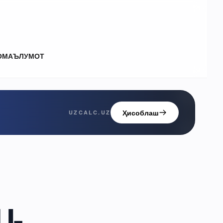
О
МАЪЛУМОТ
Ҳисоблаш
UZCALC.UZ
U-