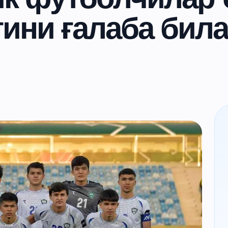
гини ғалаба бил