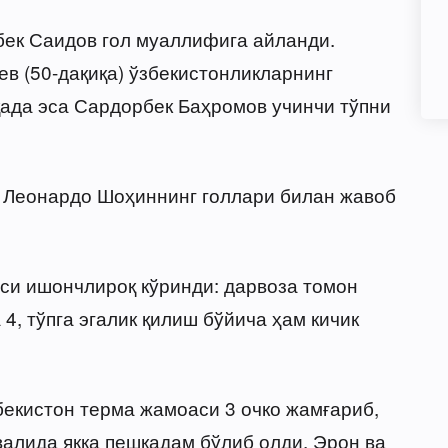
бек Саидов гол муаллифига айланди.
 (50-дақиқа) ўзбекистонликларнинг
қада эса Сардорбек Баҳромов учинчи тўпни
а Леонардо Шоҳиннинг голлари билан жавоб
аси ишончлироқ кўринди: дарвоза томон
 4, тўпга эгалик қилиш бўйича ҳам кичик
бекистон терма жамоаси 3 очко жамғариб,
валида якка пешқадам бўлиб олди. Эрон ва