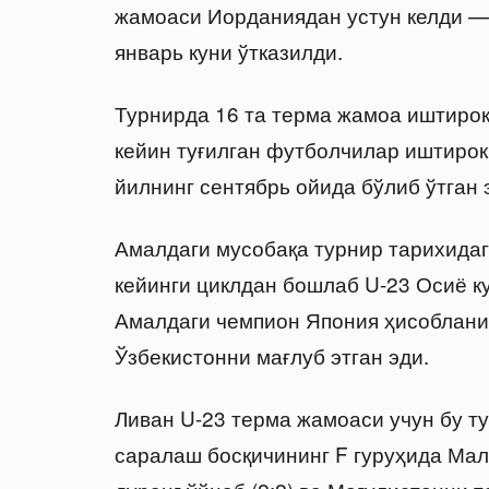
жамоаси Иорданиядан устун келди — 
январь куни ўтказилди.
Турнирда 16 та терма жамоа иштирок 
кейин туғилган футболчилар иштирок 
йилнинг сентябрь ойида бўлиб ўтган 
Амалдаги мусобақа турнир тарихидаг
кейинги циклдан бошлаб U-23 Осиё ку
Амалдаги чемпион Япония ҳисобланиб
Ўзбекистонни мағлуб этган эди.
Ливан U-23 терма жамоаси учун бу т
саралаш босқичининг F гуруҳида Мала