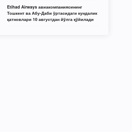
Etihad Airways авиакомпаниясининг
Тошкент ва Абу-Даби ўртасидаги кундалик
қатновлари 10 августдан йўлга қўйилади