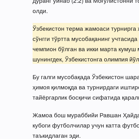
дуранг ўйнаб (2:2) ва Моғулистонни т
олди.
Ўзбекистон терма жамоаси турнирга 
сўнгги тўртта мусобақанинг учтасида
чемпион бўлган ва икки марта кумуш 
шунингдек, Ўзбекистонга олимпия йўл
Бу галги мусобақада Ўзбекистон ша
ҳимоя қилмоқда ва турнирдаги иштир
тайёргарлик босқичи сифатида қарал
Жамоа бош мураббийи Равшан Ҳайда
кубоги футболчилар учун катта футб
таъкидлаган эди.