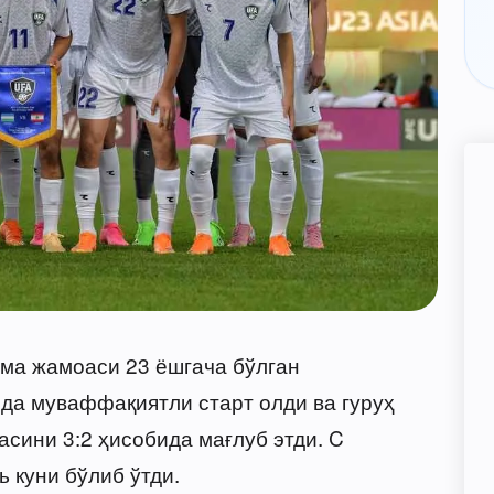
ма жамоаси 23 ёшгача бўлган
да муваффақиятли старт олди ва гуруҳ
сини 3:2 ҳисобида мағлуб этди. C
ь куни бўлиб ўтди.