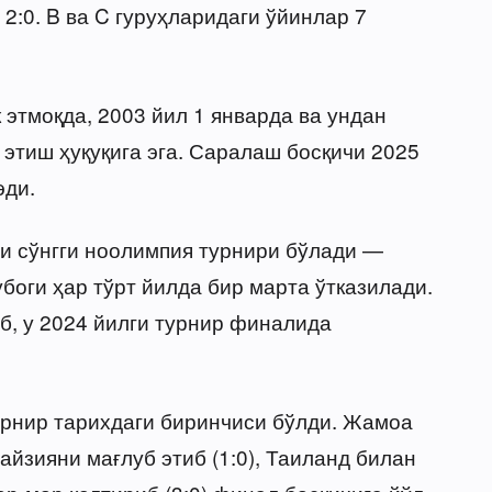
2:0. B ва C гуруҳларидаги ўйинлар 7
этмоқда, 2003 йил 1 январда ва ундан
этиш ҳуқуқига эга. Саралаш босқичи 2025
эди.
и сўнгги ноолимпия турнири бўлади —
боги ҳар тўрт йилда бир марта ўтказилади.
, у 2024 йилги турнир финалида
урнир тарихдаги биринчиси бўлди. Жамоа
йзияни мағлуб этиб (1:0), Таиланд билан