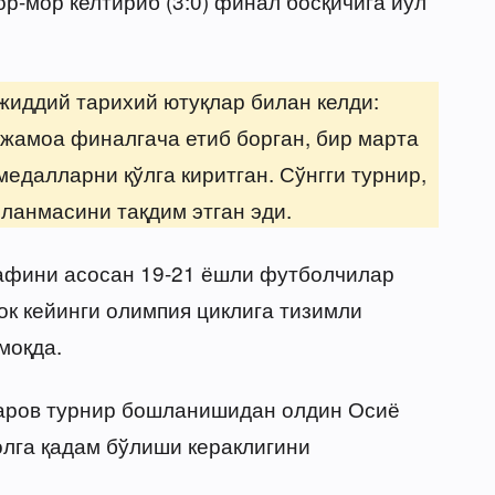
ор-мор келтириб (3:0) финал босқичига йўл
жиддий тарихий ютуқлар билан келди:
 жамоа финалгача етиб борган, бир марта
медалларни қўлга киритган. Сўнгги турнир,
ланмасини тақдим этган эди.
рафини асосан 19-21 ёшли футболчилар
ок кейинги олимпия циклига тизимли
моқда.
ров турнир бошланишидан олдин Осиё
олга қадам бўлиши кераклигини