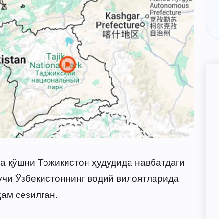
 да қўшни Тожикистон ҳудудида навбатдаги
учи Ўзбекистоннинг водий вилоятларида
ам сезилган.