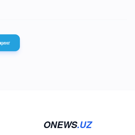
қинг
ONEWS
.UZ