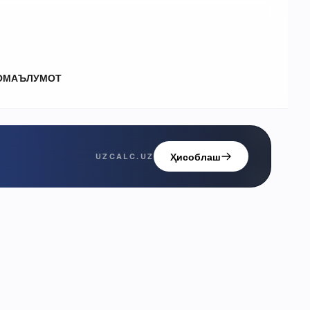
О
МАЪЛУМОТ
Ҳисоблаш
UZCALC.UZ