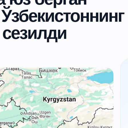
 Ўзбекистоннинг
 сезилди