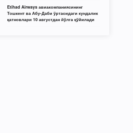
Etihad Airways авиакомпаниясининг
Тошкент ва Абу-Даби ўртасидаги кундалик
қатновлари 10 августдан йўлга қўйилади