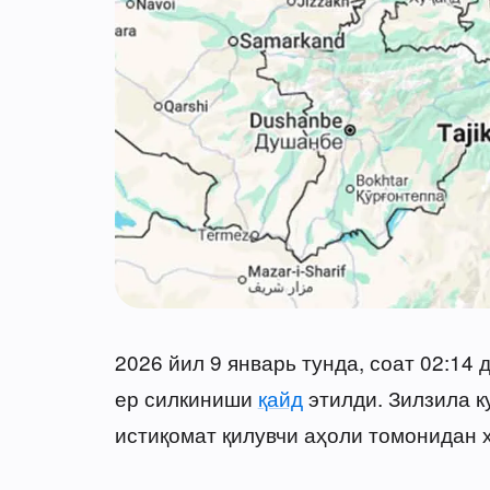
2026 йил 9 январь тунда, соат 02:14
ер силкиниши
қайд
этилди. Зилзила к
истиқомат қилувчи аҳоли томонидан ҳ