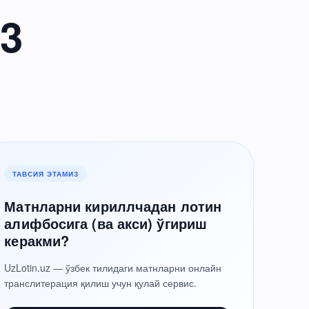
 3
ТАВСИЯ ЭТАМИЗ
Матнларни кириллчадан лотин
алифбосига (ва акси) ўгириш
керакми?
UzLotin.uz — ўзбек тилидаги матнларни онлайн
транслитерация қилиш учун қулай сервис.