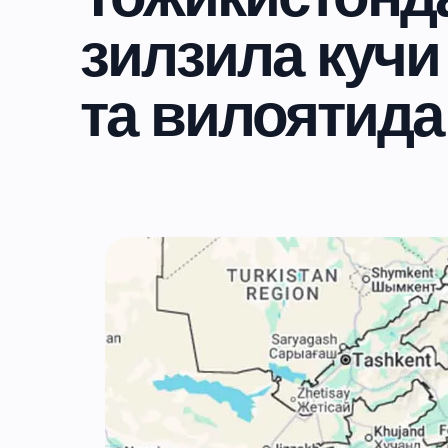
зилзила кучи
та вилоятида