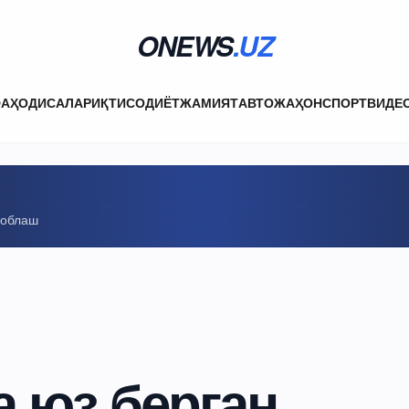
ONEWS
.UZ
ФА
ҲОДИСАЛАР
ИҚТИСОДИЁТ
ЖАМИЯТ
АВТО
ЖАҲОН
СПОРТ
ВИДЕ
соблаш
 юз берган