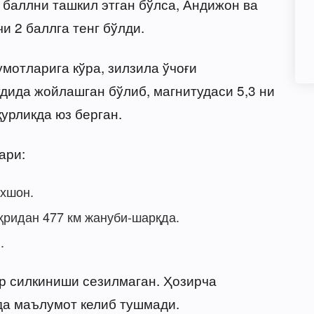
 баллни ташкил этган бўлса, Андижон ва
 2 баллга тенг бўлди.
мотларига кўра, зилзила ўчоғи
дида жойлашган бўлиб, магнитудаси 5,3 ни
қурликда юз берган.
ари:
ахшон.
ридан 477 км жануби-шарқда.
.
р силкиниши сезилмаган. Ҳозирча
да маълумот келиб тушмади.