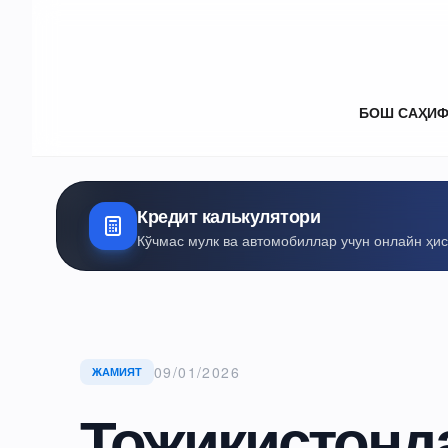
БОШ САҲИ
Кредит калькулятори
Кўчмас мулк ва автомобиллар учун онлайн ҳи
09/01/2026
ЖАМИЯТ
Тожикистонда