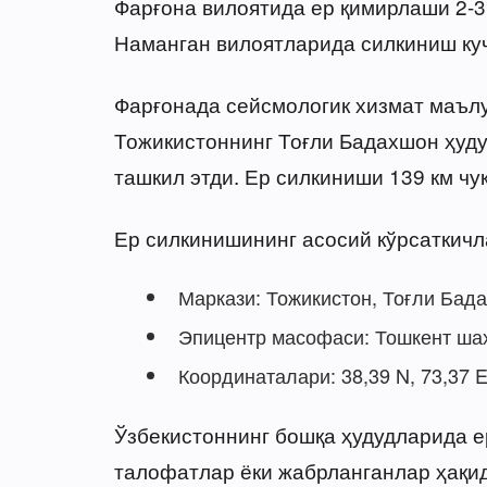
Фарғона вилоятида ер қимирлаши 2-3
Наманган вилоятларида силкиниш кучи
Фарғонада сейсмологик хизмат маълу
Тожикистоннинг Тоғли Бадахшон ҳуду
ташкил этди. Ер силкиниши 139 км чу
Ер силкинишининг асосий кўрсаткичл
Маркази: Тожикистон, Тоғли Бад
Эпицентр масофаси: Тошкент шаҳ
Координаталари: 38,39 N, 73,37 E
Ўзбекистоннинг бошқа ҳудудларида е
талофатлар ёки жабрланганлар ҳақи