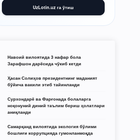
UzLotin.uz га ўтиш
Навоий вилоятида 3 нафар бола
Зарафшон дарёсида чўкиб кетди
Ҳасан Солиҳов президентнинг маданият
бўйича вакили этиб тайинланди
Сурхондарё ва Фарғонада болаларга
ноқонуний диний таълим бериш ҳолатлари
аниқланди
Самарқанд вилоятида экология бўлими
бошлиғи коррупцияда гумонланмоқда