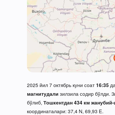
2025 йил 7 октябрь куни соат
да
16:35
зилзила содир бўлди. З
магнитудали
бўлиб,
Тошкентдан 434 км жанубий
координаталари: 37,4 N, 69,93 E.