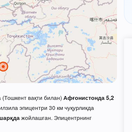
 (Тошкент вақти билан)
Афғонистонда
5,2
илзила эпицентри 30 км чуқурликда
жойлашган. Эпицентрнинг
-шарқда