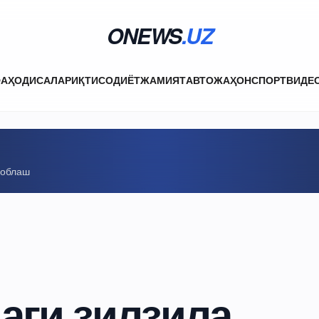
ONEWS
.UZ
ФА
ҲОДИСАЛАР
ИҚТИСОДИЁТ
ЖАМИЯТ
АВТО
ЖАҲОН
СПОРТ
ВИДЕ
соблаш
аги зилзила