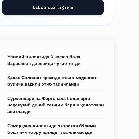
UzLotin.uz га ўтиш
Навоий вилоятида 3 нафар бола
Зарафшон дарёсида чўкиб кетди
Ҳасан Солиҳов президентнинг маданият
бўйича вакили этиб тайинланди
Сурхондарё ва Фарғонада болаларга
ноқонуний диний таълим бериш ҳолатлари
аниқланди
Самарқанд вилоятида экология бўлими
бошлиғи коррупцияда гумонланмоқда