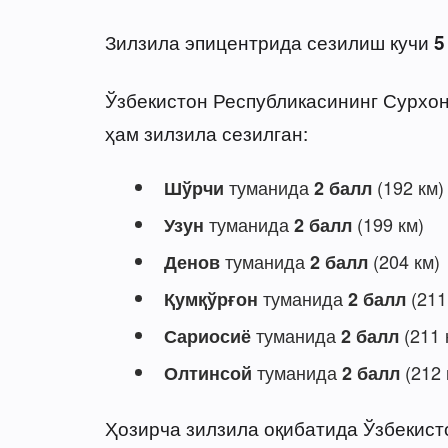
Зилзила эпицентрида сезилиш кучи
5
Ўзбекистон Республикасининг Сурхон
ҳам зилзила сезилган:
туманида
(192 км)
Шўрчи
2 балл
туманида
(199 км)
Узун
2 балл
туманида
(204 км)
Денов
2 балл
туманида
(211
Қумқўрғон
2 балл
туманида
(211 
Сариосиё
2 балл
туманида
(212 
Олтинсой
2 балл
Ҳозирча зилзила оқибатида Ўзбекист