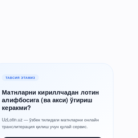
ТАВСИЯ ЭТАМИЗ
Матнларни кириллчадан лотин
алифбосига (ва акси) ўгириш
керакми?
UzLotin.uz — ўзбек тилидаги матнларни онлайн
транслитерация қилиш учун қулай сервис.