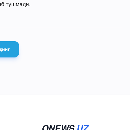
иб тушмади.
қинг
ONEWS
.UZ