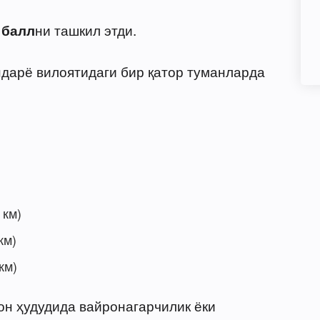
ни ташкил этди.
 балл
дарё вилоятидаги бир қатор туманларда
 км)
км)
км)
он ҳудудида вайронагарчилик ёки