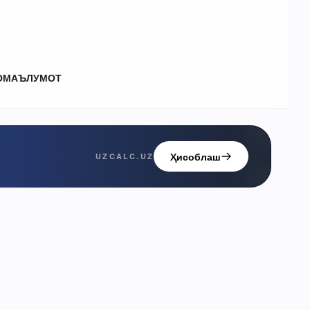
О
МАЪЛУМОТ
Ҳисоблаш
UZCALC.UZ