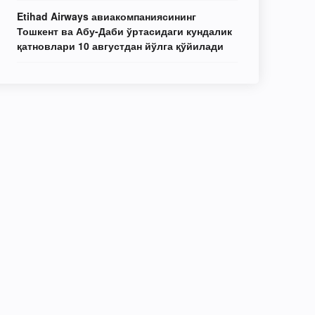
Etihad Airways авиакомпаниясининг
Тошкент ва Абу-Даби ўртасидаги кундалик
қатновлари 10 августдан йўлга қўйилади