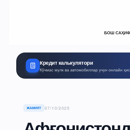
БОШ САҲИ
Кредит калькулятори
Кўчмас мулк ва автомобиллар учун онлайн ҳи
07/10/2025
ЖАМИЯТ
Афғонистонд