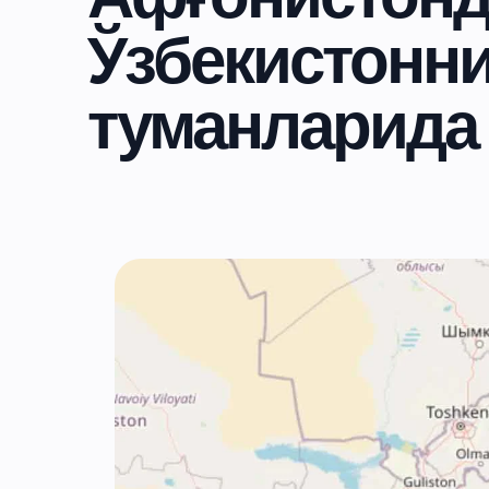
Ўзбекистонни
туманларида