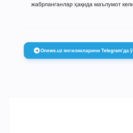
жабрланганлар ҳақида маълумот кел
Onews.uz янгиликларини Telegram’да ў