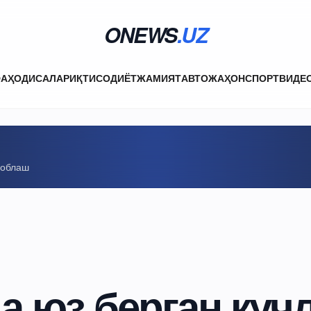
ONEWS
.UZ
ФА
ҲОДИСАЛАР
ИҚТИСОДИЁТ
ЖАМИЯТ
АВТО
ЖАҲОН
СПОРТ
ВИДЕ
соблаш
 юз берган куч