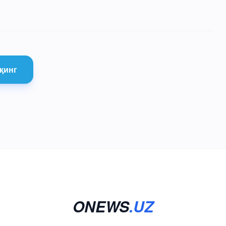
қинг
ONEWS
.UZ