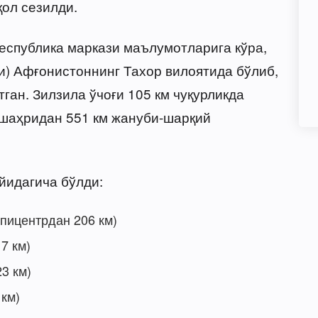
қол сезилди.
еспублика маркази маълумотларига кўра,
и) Афғонистоннинг Тахор вилоятида бўлиб,
тган. Зилзила ўчоғи 105 км чуқурликда
 шаҳридан 551 км жануби-шарқий
йидагича бўлди:
пицентрдан 206 км)
7 км)
3 км)
 км)