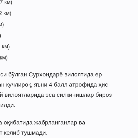
7 км)
2 км)
м)
)
 км)
км)
си бўлган Сурхондарё вилоятида ер
н кучлироқ, яъни 4 балл атрофида ҳис
ий вилоятларида эса силкинишлар бироз
тилди.
а оқибатида жабрланганлар ва
т келиб тушмади.