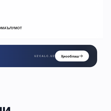
О
МАЪЛУМОТ
Ҳисоблаш
UZCALC.UZ
ли