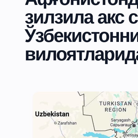
зилзила акс 
Ўзбекистонни
вилоятларид