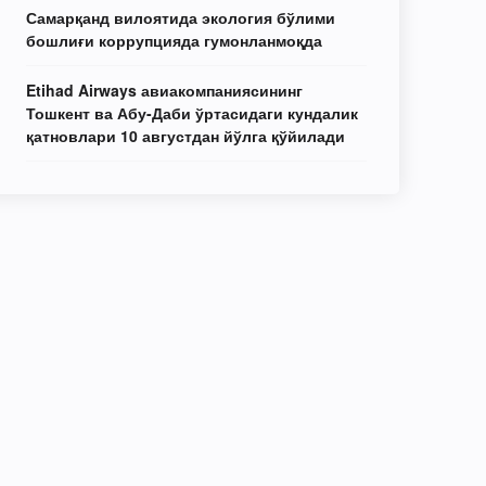
Самарқанд вилоятида экология бўлими
бошлиғи коррупцияда гумонланмоқда
Etihad Airways авиакомпаниясининг
Тошкент ва Абу-Даби ўртасидаги кундалик
қатновлари 10 августдан йўлга қўйилади