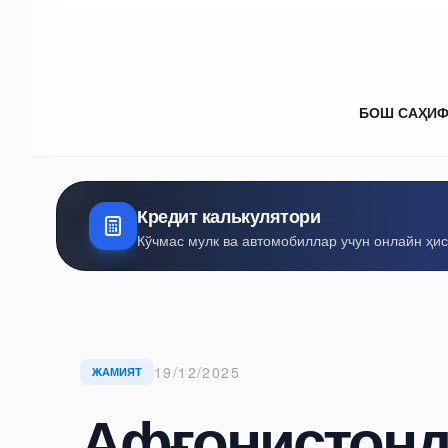
БОШ САҲИ
Кредит калькулятори
Кўчмас мулк ва автомобиллар учун онлайн ҳи
19/12/2025
ЖАМИЯТ
Афғонистонда