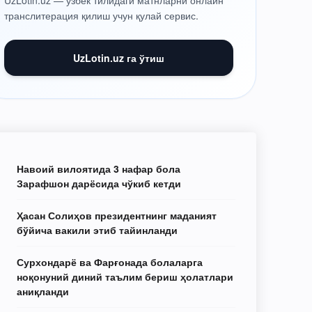
UzLotin.uz — ўзбек тилидаги матнларни онлайн
транслитерация қилиш учун қулай сервис.
UzLotin.uz га ўтиш
Навоий вилоятида 3 нафар бола
Зарафшон дарёсида чўкиб кетди
Ҳасан Солиҳов президентнинг маданият
бўйича вакили этиб тайинланди
Сурхондарё ва Фарғонада болаларга
ноқонуний диний таълим бериш ҳолатлари
аниқланди