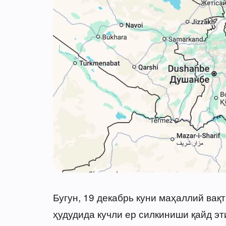
Бугун, 19 декабрь куни маҳаллий вақ
ҳудудида кучли ер силкиниши қайд э