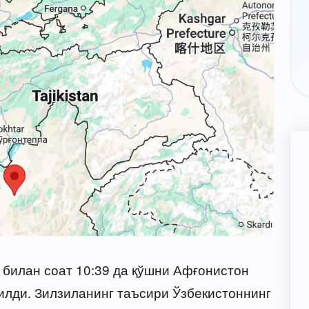
т билан соат 10:39 да қўшни Афғонистон
тилди. Зилзиланинг таъсири Ўзбекистоннинг