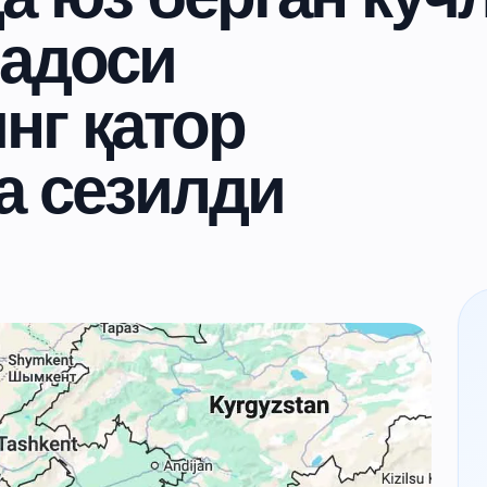
садоси
нг қатор
а сезилди