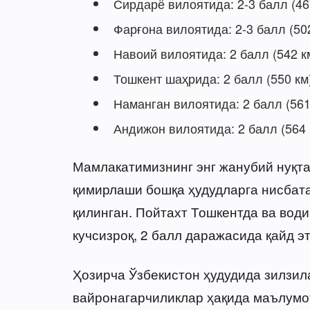
Сирдарё вилоятида: 2-3 балл (46
Фарғона вилоятида: 2-3 балл (50
Навоий вилоятида: 2 балл (542 к
Тошкент шаҳрида: 2 балл (550 км
Наманган вилоятида: 2 балл (561
Андижон вилоятида: 2 балл (564 
Мамлакатимизнинг энг жанубий нуқта
қимирлаши бошқа ҳудудларга нисбата
қилинган. Пойтахт Тошкентда ва вод
кучсизроқ, 2 балл даражасида қайд э
Ҳозирча Ўзбекистон ҳудудида зилзил
вайронагарчиликлар ҳақида маълумо