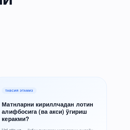
ТАВСИЯ ЭТАМИЗ
Матнларни кириллчадан лотин
алифбосига (ва акси) ўгириш
керакми?