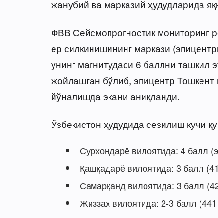
жанубий ва марказий ҳудудларида яқ
ФВВ Сейсмопрогностик мониторинг р
ер силкинишининг маркази (эпицентр
унинг магнитудаси 6 баллни ташкил э
жойлашган бўлиб, эпицентр Тошкент
йўналишда экани аниқланди.
Ўзбекистон ҳудудида сезилиш кучи қу
Сурхондарё вилоятида: 4 балл (э
Қашқадарё вилоятида: 3 балл (41
Самарқанд вилоятида: 3 балл (42
Жиззах вилоятида: 2-3 балл (441