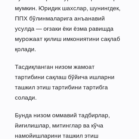
мумкин. Юридик шахслар, шунингдек,
ППХ бўлинмаларига анъанавий
усулда — оғзаки ёки ёзма равишда
мурожаат қилиш имкониятини сақлаб
қолади.
Тасдиқланган низом жамоат
тартибини сақлаш бўйича ишларни
ташкил этиш тартибини тартибга
солади.
Бунда низом оммавий тадбирлар,
йиғилишлар, митинглар ва кўча
намойишларини ташкил этиш