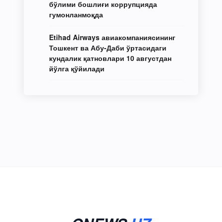
бўлими бошлиғи коррупцияда
гумонланмоқда
Etihad Airways авиакомпаниясининг
Тошкент ва Абу-Даби ўртасидаги
кундалик қатновлари 10 августдан
йўлга қўйилади