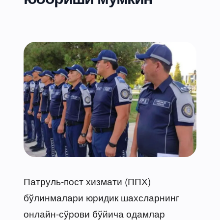
Патруль-пост хизмати (ППХ)
бўлинмалари юридик шахсларнинг
онлайн-сўрови бўйича одамлар