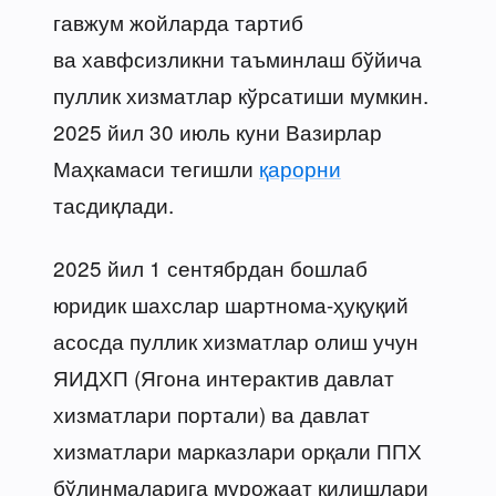
гавжум жойларда тартиб
ва хавфсизликни таъминлаш бўйича
пуллик хизматлар кўрсатиши мумкин.
2025 йил 30 июль куни Вазирлар
Маҳкамаси тегишли
қарорни
тасдиқлади.
2025 йил 1 сентябрдан бошлаб
юридик шахслар шартнома-ҳуқуқий
асосда пуллик хизматлар олиш учун
ЯИДХП (Ягона интерактив давлат
хизматлари портали) ва давлат
хизматлари марказлари орқали ППХ
бўлинмаларига мурожаат қилишлари