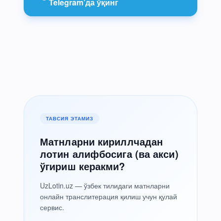
Telegram’да ўқинг
ТАВСИЯ ЭТАМИЗ
Матнларни кириллчадан
лотин алифбосига (ва акси)
ўгириш керакми?
UzLotin.uz — ўзбек тилидаги матнларни
онлайн транслитерация қилиш учун қулай
сервис.