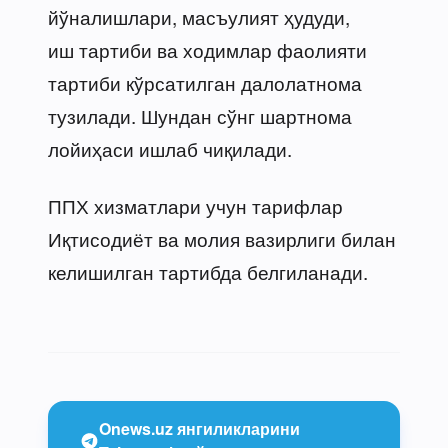
йўналишлари, масъулият ҳудуди,
иш тартиби ва ходимлар фаолияти
тартиби кўрсатилган далолатнома
тузилади. Шундан сўнг шартнома
лойиҳаси ишлаб чиқилади.
ППХ хизматлари учун тарифлар
Иқтисодиёт ва молия вазирлиги билан
келишилган тартибда белгиланади.
Onews.uz янгиликларини