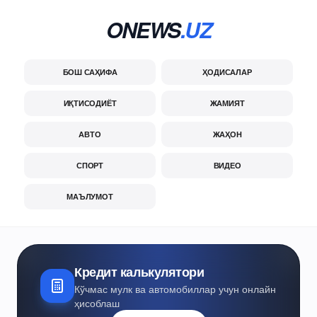
ONEWS
.UZ
БОШ САҲИФА
ҲОДИСАЛАР
ИҚТИСОДИЁТ
ЖАМИЯТ
АВТО
ЖАҲОН
СПОРТ
ВИДЕО
МАЪЛУМОТ
Кредит калькулятори
Кўчмас мулк ва автомобиллар учун онлайн
ҳисоблаш