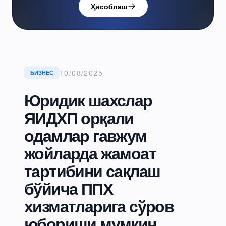
Ҳисоблаш
10/08/2025
БИЗНЕС
Юридик шахслар
ЯИДХП орқали
одамлар гавжум
жойларда жамоат
тартибини сақлаш
бўйича ППХ
хизматларига сўров
юбориши мумкин