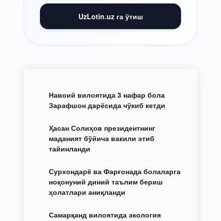
UzLotin.uz га ўтиш
Навоий вилоятида 3 нафар бола
Зарафшон дарёсида чўкиб кетди
Ҳасан Солиҳов президентнинг
маданият бўйича вакили этиб
тайинланди
Сурхондарё ва Фарғонада болаларга
ноқонуний диний таълим бериш
ҳолатлари аниқланди
Самарқанд вилоятида экология