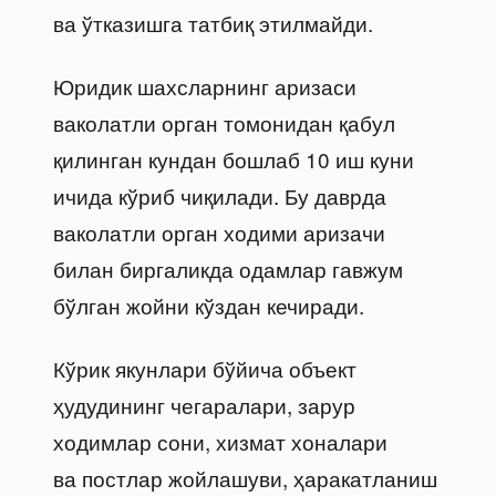
ва ўтказишга татбиқ этилмайди.
Юридик шахсларнинг аризаси
ваколатли орган томонидан қабул
қилинган кундан бошлаб 10 иш куни
ичида кўриб чиқилади. Бу даврда
ваколатли орган ходими аризачи
билан биргаликда одамлар гавжум
бўлган жойни кўздан кечиради.
Кўрик якунлари бўйича объект
ҳудудининг чегаралари, зарур
ходимлар сони, хизмат хоналари
ва постлар жойлашуви, ҳаракатланиш