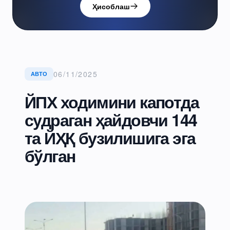
Ҳисоблаш
06/11/2025
АВТО
ЙПХ ходимини капотда
судраган ҳайдовчи 144
та ЙҲҚ бузилишига эга
бўлган