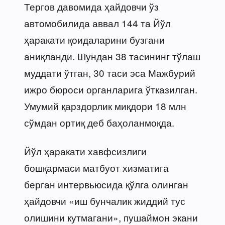
Тергов давомида ҳайдовчи ўз
автомобилида аввал 144 та Йўл
ҳаракати қоидаларини бузгани
аниқланди. Шундан 38 тасининг тўлаш
муддати ўтган, 30 таси эса Мажбурий
ижро бюроси органларига ўтказилган.
Умумий қарздорлик миқдори 18 млн
сўмдан ортиқ деб баҳоланмоқда.
Йўл ҳаракати хавфсизлиги
бошқармаси матбуот хизматига
берган интервьюсида қўлга олинган
ҳайдовчи «иш бунчалик жиддий тус
олишини кутмагани», пушаймон экани