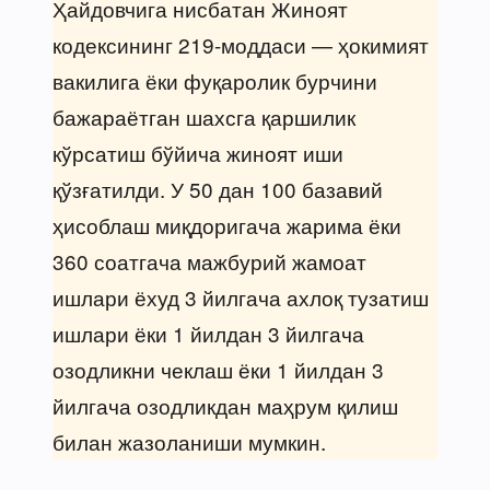
Ҳайдовчига нисбатан Жиноят
кодексининг 219-моддаси — ҳокимият
вакилига ёки фуқаролик бурчини
бажараётган шахсга қаршилик
кўрсатиш бўйича жиноят иши
қўзғатилди. У 50 дан 100 базавий
ҳисоблаш миқдоригача жарима ёки
360 соатгача мажбурий жамоат
ишлари ёхуд 3 йилгача ахлоқ тузатиш
ишлари ёки 1 йилдан 3 йилгача
озодликни чеклаш ёки 1 йилдан 3
йилгача озодликдан маҳрум қилиш
билан жазоланиши мумкин.