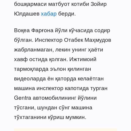
бошқармаси матбуот котиби Зойир
Юлдашев
хабар
берди.
Воқеа Фарғона йўли кўчасида содир
бўлган. Инспектор Отабек Маҳмудов
жабрланмаган, лекин унинг ҳаёти
хавф остида қолган. Ижтимоий
тармоқларда эълон қилинган
видеоларда ён қаторда келаётган
машина инспектор капотида турган
Gentra автомобилининг йўлини
тўсгани, шундан сўнг машина
тўхтаганини кўриш мумкин.