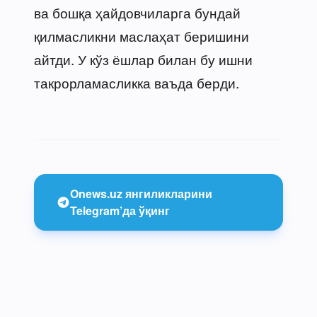
ва бошқа ҳайдовчиларга бундай
қилмасликни маслаҳат беришини
айтди. У кўз ёшлар билан бу ишни
такрорламасликка ваъда берди.
Onews.uz янгиликларини
Telegram’да ўқинг