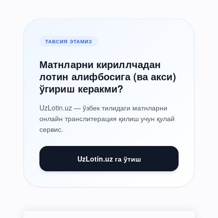
ТАВСИЯ ЭТАМИЗ
Матнларни кириллчадан
лотин алифбосига (ва акси)
ўгириш керакми?
UzLotin.uz — ўзбек тилидаги матнларни
онлайн транслитерация қилиш учун қулай
сервис.
UzLotin.uz га ўтиш