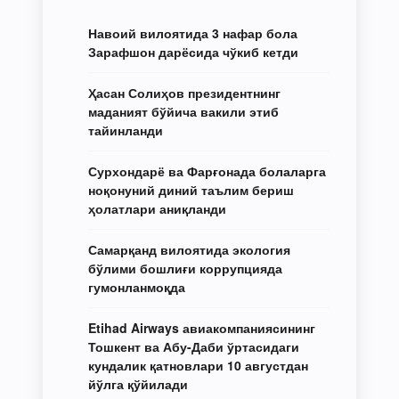
Навоий вилоятида 3 нафар бола
Зарафшон дарёсида чўкиб кетди
Ҳасан Солиҳов президентнинг
маданият бўйича вакили этиб
тайинланди
Сурхондарё ва Фарғонада болаларга
ноқонуний диний таълим бериш
ҳолатлари аниқланди
Самарқанд вилоятида экология
бўлими бошлиғи коррупцияда
гумонланмоқда
Etihad Airways авиакомпаниясининг
Тошкент ва Абу-Даби ўртасидаги
кундалик қатновлари 10 августдан
йўлга қўйилади