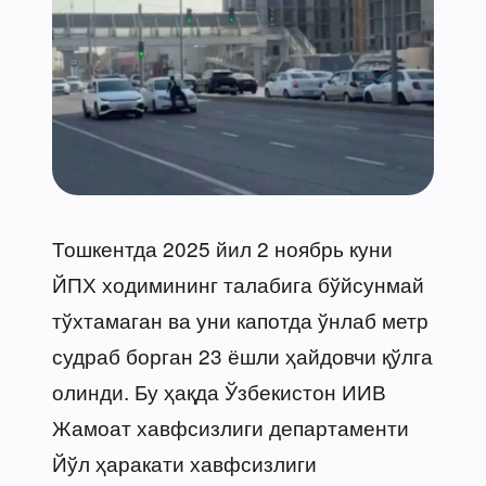
Тошкентда 2025 йил 2 ноябрь куни
ЙПХ ходимининг талабига бўйсунмай
тўхтамаган ва уни капотда ўнлаб метр
судраб борган 23 ёшли ҳайдовчи қўлга
олинди. Бу ҳақда Ўзбекистон ИИВ
Жамоат хавфсизлиги департаменти
Йўл ҳаракати хавфсизлиги