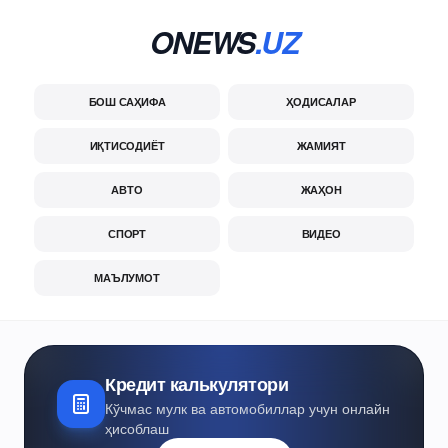
ONEWS
.UZ
БОШ САҲИФА
ҲОДИСАЛАР
ИҚТИСОДИЁТ
ЖАМИЯТ
АВТО
ЖАҲОН
СПОРТ
ВИДЕО
МАЪЛУМОТ
Кредит калькулятори
Кўчмас мулк ва автомобиллар учун онлайн
ҳисоблаш