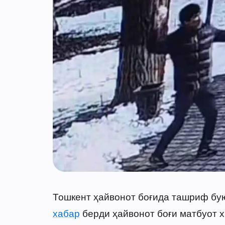
Тошкент ҳайвонот боғида ташриф бую
хабар
берди ҳайвонот боғи матбуот х