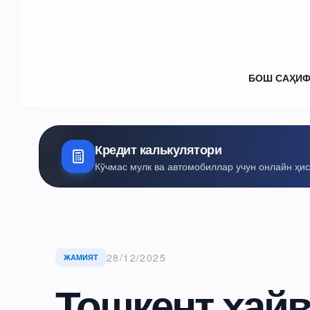
БОШ САҲИ
Кредит калькулятори
Кўчмас мулк ва автомобиллар учун онлайн ҳи
28/12/2025
ЖАМИЯТ
Тошкент ҳайв