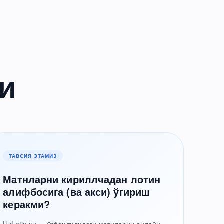
и
ТАВСИЯ ЭТАМИЗ
Матнларни кириллчадан лотин
алифбосига (ва акси) ўгириш
керакми?