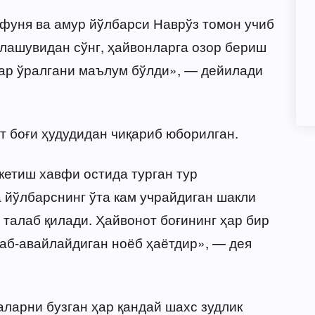
фуня ва амур йўлбарси Наврўз томон учиб
алашувидан сўнг, ҳайвонларга озор бериш
лар ўралгани маълум бўлди», — дейилади
т боғи ҳудудидан чиқариб юборилган.
кетиш хавфи остида турган тур
а йўлбарснинг ўта кам учрайдиган шакли
 талаб қилади. Ҳайвонот боғининг ҳар бир
раб-авайлайдиган ноёб ҳаётдир», — дея
аларни бузган ҳар қандай шахс зудлик