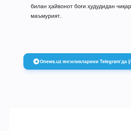
билан ҳайвонот боғи ҳудудидан чиқа
маъмурият.
Onews.uz янгиликларини Telegram’да ў