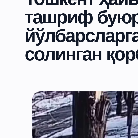
ташриф бую
йўлбарсларга
солинган қо