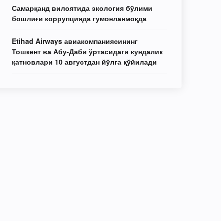
Самарқанд вилоятида экология бўлими
бошлиғи коррупцияда гумонланмоқда
Etihad Airways авиакомпаниясининг
Тошкент ва Абу-Даби ўртасидаги кундалик
қатновлари 10 августдан йўлга қўйилади