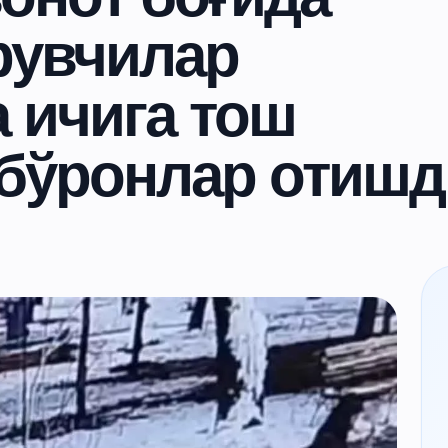
рувчилар
 ичига тош
рбўронлар отишд