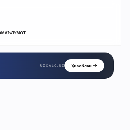
О
МАЪЛУМОТ
Ҳисоблаш
UZCALC.UZ