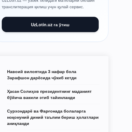
UzLotin.uz — ўзбек тилидаги матнларни онлайн
транслитерация қилиш учун қулай сервис.
UzLotin.uz га ўтиш
Навоий вилоятида 3 нафар бола
Зарафшон дарёсида чўкиб кетди
Ҳасан Солиҳов президентнинг маданият
бўйича вакили этиб тайинланди
Сурхондарё ва Фарғонада болаларга
ноқонуний диний таълим бериш ҳолатлари
аниқланди