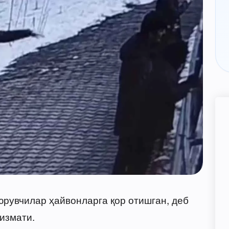
рувчилар ҳайвонларга қор отишган, деб
измати.