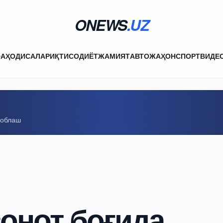
ONEWS
.UZ
ФА
ҲОДИСАЛАР
ИҚТИСОДИЁТ
ЖАМИЯТ
АВТО
ЖАҲОН
СПОРТ
ВИДЕ
соблаш
онот боғида