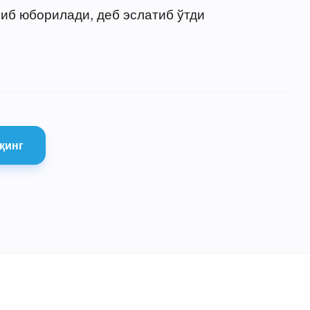
риб юборилади, деб эслатиб ўтди
қинг