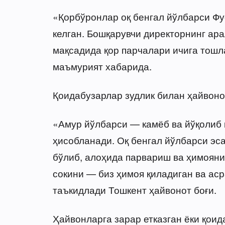
«Қорбўронлар оқ бенгал йўлбарси Фу
келган. Бошқарувчи директорнинг ар
мақсадида қор парчалари ичига тош
маъмурият хабарида.
Қоидабузарлар зудлик билан ҳайвоно
«Амур йўлбарси — камёб ва йўқолиб 
ҳисобланади. Оқ бенгал йўлбарси эс
бўлиб, алоҳида парвариш ва ҳимояни
сокини — биз ҳимоя қиладиган ва ас
таъкидлади Тошкент ҳайвонот боғи.
Ҳайвонларга зарар етказган ёки қоид