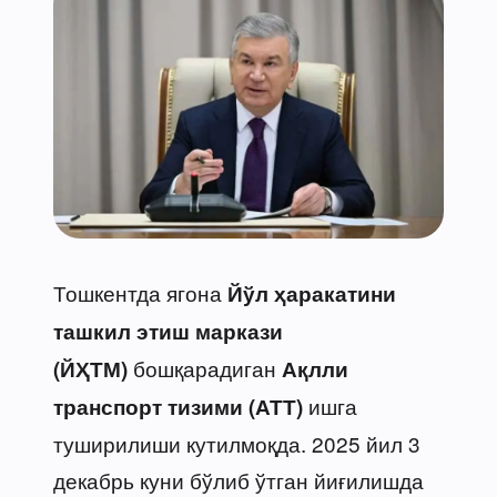
Тошкентда ягона
Йўл ҳаракатини
ташкил этиш маркази
бошқарадиган
(ЙҲТМ)
Ақлли
ишга
транспорт тизими (АТТ)
туширилиши кутилмоқда. 2025 йил 3
декабрь куни бўлиб ўтган йиғилишда