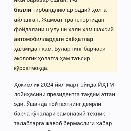
тирбандликлар оддий ҳолга
балли
айланган. Жамоат транспортидан
фойдаланиш улуши ҳали ҳам шахсий
автомобиллардаги саёҳатлар
ҳажмидан кам. Буларнинг барчаси
экологик ҳолатга ҳам таъсир
кўрсатмоқда.
Ҳокимлик 2024 йил март ойида ЙҲТМ
лойиҳасини президентга тақдим этган
эди. Ўшанда пойтахтнинг деярли
барча кўчалари замонавий техник
талабларга жавоб бермаслиги хабар