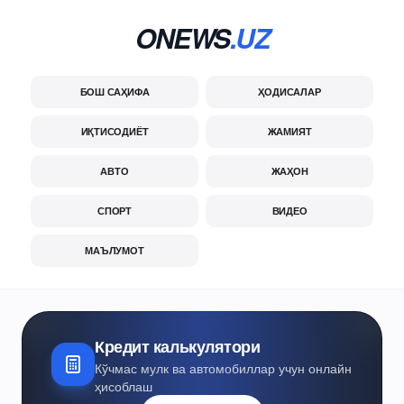
ONEWS
.UZ
БОШ САҲИФА
ҲОДИСАЛАР
ИҚТИСОДИЁТ
ЖАМИЯТ
АВТО
ЖАҲОН
СПОРТ
ВИДЕО
МАЪЛУМОТ
Кредит калькулятори
Кўчмас мулк ва автомобиллар учун онлайн
ҳисоблаш