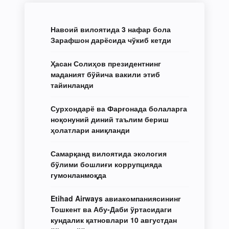
Навоий вилоятида 3 нафар бола
Зарафшон дарёсида чўкиб кетди
Ҳасан Солиҳов президентнинг
маданият бўйича вакили этиб
тайинланди
Сурхондарё ва Фарғонада болаларга
ноқонуний диний таълим бериш
ҳолатлари аниқланди
Самарқанд вилоятида экология
бўлими бошлиғи коррупцияда
гумонланмоқда
Etihad Airways авиакомпаниясининг
Тошкент ва Абу-Даби ўртасидаги
кундалик қатновлари 10 августдан