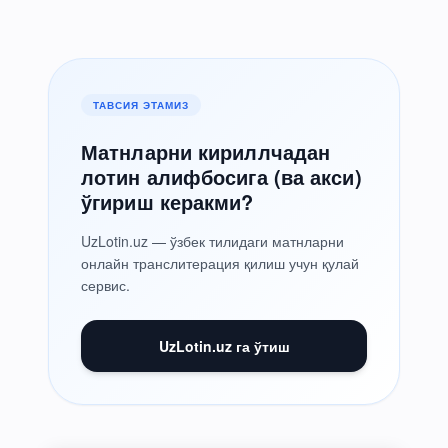
ТАВСИЯ ЭТАМИЗ
Матнларни кириллчадан
лотин алифбосига (ва акси)
ўгириш керакми?
UzLotin.uz — ўзбек тилидаги матнларни
онлайн транслитерация қилиш учун қулай
сервис.
UzLotin.uz га ўтиш