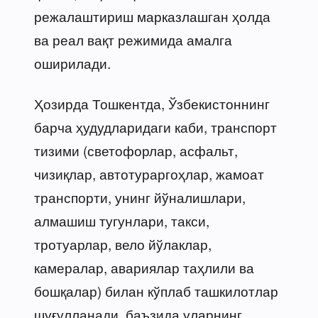
режалаштириш марказлашган ҳолда
ва реал вақт режимида амалга
оширилади.
Ҳозирда Тошкентда, Ўзбекистоннинг
барча ҳудудларидаги каби, транспорт
тизими (светофорлар, асфальт,
чизиқлар, автотураргоҳлар, жамоат
транспорти, унинг йўналишлари,
алмашиш тугунлари, такси,
тротуарлар, вело йўлаклар,
камералар, авариялар таҳлили ва
бошқалар) билан кўплаб ташкилотлар
шуғулланади, баъзида уларнинг