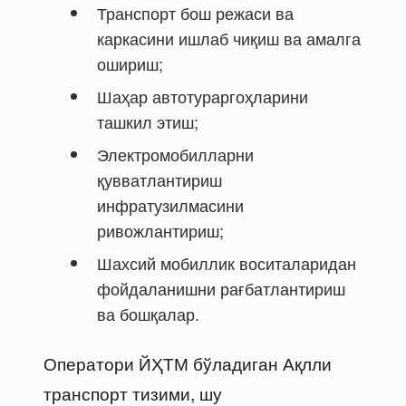
Транспорт бош режаси ва
каркасини ишлаб чиқиш ва амалга
ошириш;
Шаҳар автотураргоҳларини
ташкил этиш;
Электромобилларни
қувватлантириш
инфратузилмасини
ривожлантириш;
Шахсий мобиллик воситаларидан
фойдаланишни рағбатлантириш
ва бошқалар.
Оператори ЙҲТМ бўладиган Ақлли
транспорт тизими, шу