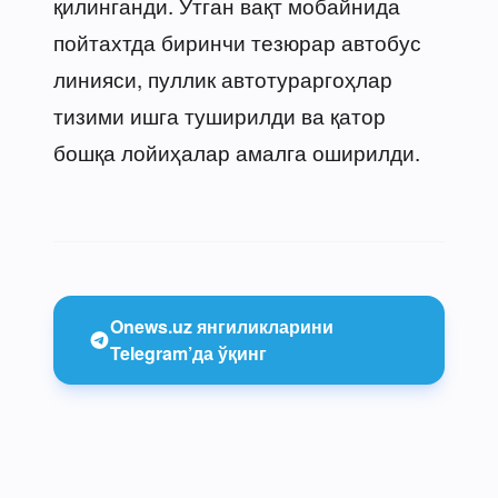
қилинганди. Ўтган вақт мобайнида
пойтахтда биринчи тезюрар автобус
линияси, пуллик автотураргоҳлар
тизими ишга туширилди ва қатор
бошқа лойиҳалар амалга оширилди.
Onews.uz янгиликларини
Telegram’да ўқинг