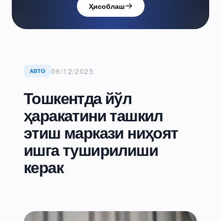
Ҳисоблаш
09/12/2025
АВТО
Тошкентда йўл
ҳаракатини ташкил
этиш маркази ниҳоят
ишга туширилиши
керак