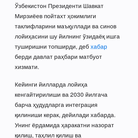
Ўзбекистон Президенти Шавкат
Мирзиёев пойтахт ҳокимлиги
таклифларини маъқуллади ва синов
лойиҳасини шу йилнинг ўзидаёқ ишга
туширишни топширди, деб
хабар
берди давлат раҳбари матбуот
хизмати.
Кейинги йилларда лойиҳа
кенгайтирилиши ва 2030 йилгача
барча ҳудудларга интеграция
қилиниши керак, дейилади хабарда.
Унинг ёрдамида ҳаракатни назорат
қилиш, таҳлил қилиш ва