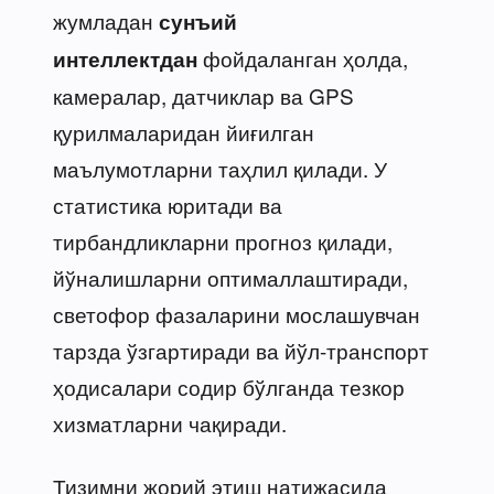
жумладан
сунъий
фойдаланган ҳолда,
интеллектдан
камералар, датчиклар ва GPS
қурилмаларидан йиғилган
маълумотларни таҳлил қилади. У
статистика юритади ва
тирбандликларни прогноз қилади,
йўналишларни оптималлаштиради,
светофор фазаларини мослашувчан
тарзда ўзгартиради ва йўл-транспорт
ҳодисалари содир бўлганда тезкор
хизматларни чақиради.
Тизимни жорий этиш натижасида