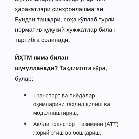
ҳаракатлари синхронлашмаган.
Бундан ташқари, соҳа кўплаб турли
норматив-ҳуқуқий ҳужжатлар билан
тартибга солинади.
ЙҲТМ нима билан
Тақдимотга кўра,
шуғулланади?
булар:
Транспорт ва пиёдалар
оқимларини таҳлил қилиш ва
моделлаштириш;
Ақлли транспорт тизимини (АТТ)
жорий этиш ва бошқариш;