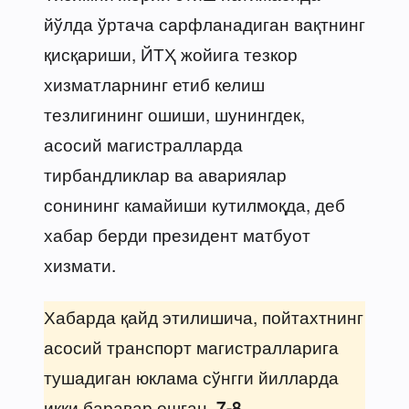
йўлда ўртача сарфланадиган вақтнинг
қисқариши, ЙТҲ жойига тезкор
хизматларнинг етиб келиш
тезлигининг ошиши, шунингдек,
асосий магистралларда
тирбандликлар ва авариялар
сонининг камайиши кутилмоқда, деб
хабар берди президент матбуот
хизмати.
Хабарда қайд этилишича, пойтахтнинг
асосий транспорт магистралларига
тушадиган юклама сўнгги йилларда
икки баравар ошган,
7-8