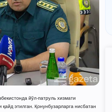
збекистонда йўл-патруль хизмати
и қайд этилган. Қонунбузарларга нисбатан