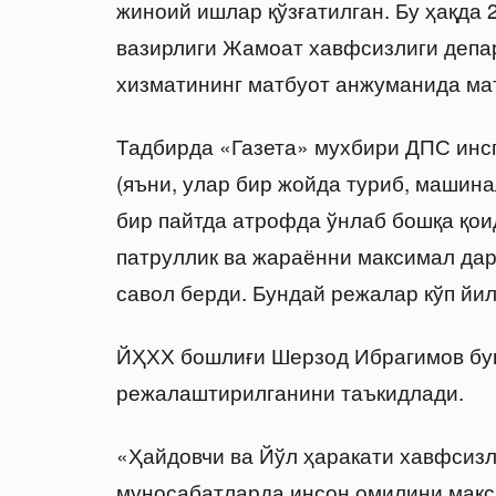
жиноий ишлар қўзғатилган. Бу ҳақда 
вазирлиги Жамоат хавфсизлиги депа
хизматининг матбуот анжуманида ма
Тадбирда «Газета» мухбири ДПС инсп
(яъни, улар бир жойда туриб, машина
бир пайтда атрофда ўнлаб бошқа қои
патруллик ва жараённи максимал да
савол берди. Бундай режалар кўп йил
ЙҲХХ бошлиғи Шерзод Ибрагимов бу
режалаштирилганини таъкидлади.
«Ҳайдовчи ва Йўл ҳаракати хавфсизл
муносабатларда инсон омилини макс