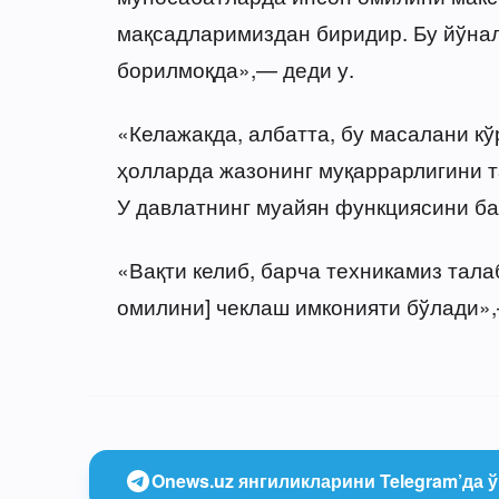
мақсадларимиздан биридир. Бу йўна
борилмоқда»,— деди у.
«Келажакда, албатта, бу масалани кў
ҳолларда жазонинг муқаррарлигини 
У давлатнинг муайян функциясини б
«Вақти келиб, барча техникамиз тала
омилини] чеклаш имконияти бўлади»
Onews.uz янгиликларини Telegram’да ў