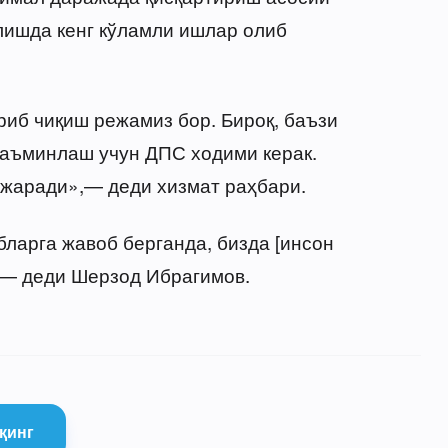
лишда кенг кўламли ишлар олиб
риб чиқиш режамиз бор. Бироқ, баъзи
таъминлаш учун ДПС ходими керак.
ажаради»,— деди хизмат раҳбари.
бларга жавоб берганда, бизда [инсон
,— деди Шерзод Ибрагимов.
қинг