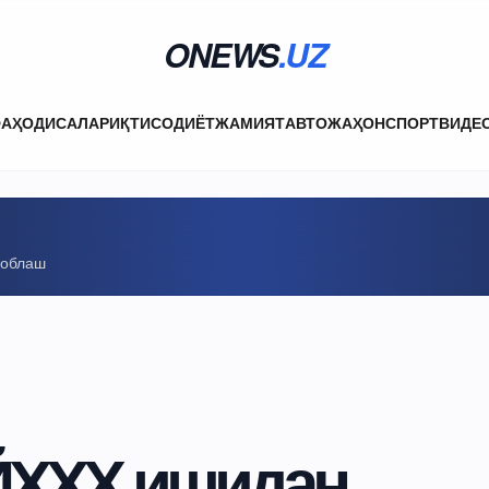
ONEWS
.UZ
ФА
ҲОДИСАЛАР
ИҚТИСОДИЁТ
ЖАМИЯТ
АВТО
ЖАҲОН
СПОРТ
ВИДЕ
соблаш
ЙҲХХ ишидан