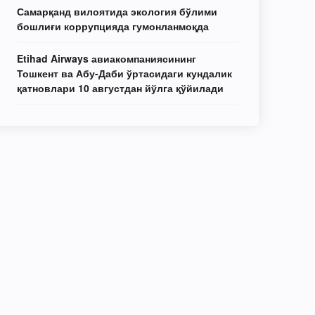
Самарқанд вилоятида экология бўлими
бошлиғи коррупцияда гумонланмоқда
Etihad Airways авиакомпаниясининг
Тошкент ва Абу-Даби ўртасидаги кундалик
қатновлари 10 августдан йўлга қўйилади