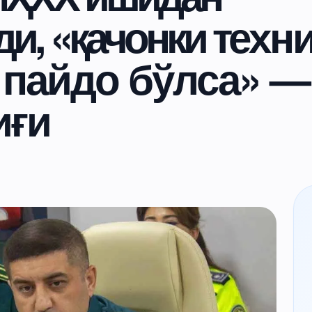
и, «қачонки техн
 пайдо бўлса» —
иғи