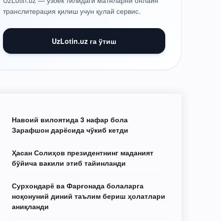
UzLotin.uz — ўзбек тилидаги матнларни онлайн
транслитерация қилиш учун қулай сервис.
UzLotin.uz га ўтиш
Навоий вилоятида 3 нафар бола
Зарафшон дарёсида чўкиб кетди
Ҳасан Солиҳов президентнинг маданият
бўйича вакили этиб тайинланди
Сурхондарё ва Фарғонада болаларга
ноқонуний диний таълим бериш ҳолатлари
аниқланди