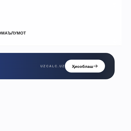
О
МАЪЛУМОТ
Ҳисоблаш
UZCALC.UZ