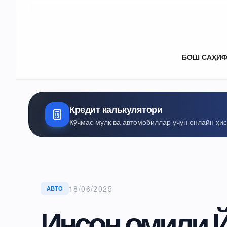
БОШ САҲИ
Кредит калькулятори
Кўчмас мулк ва автомобиллар учун онлайн ҳи
18/06/2025
АВТО
Инсон омили 