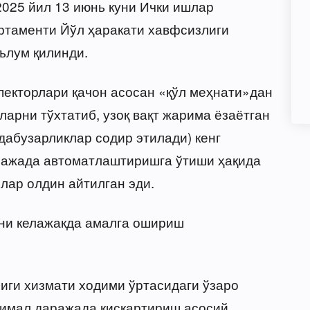
2025 йил 13 июнь куни Ички ишлар
ртаменти Йўл ҳаракати хавфсизлиги
ълум қилинди.
екторлари қачон асосан «қўл меҳнати»дан
ларни тўхтатиб, узоқ вақт жарима ёзаётган
дабузарликлар содир этилади) кенг
ражада автоматлаштиришга ўтиши ҳақида
лар олдин айтилган эди.
ни келажакда амалга ошириш
иги хизмати ходими ўртасидаги ўзаро
имал даражада қисқартириш асосий