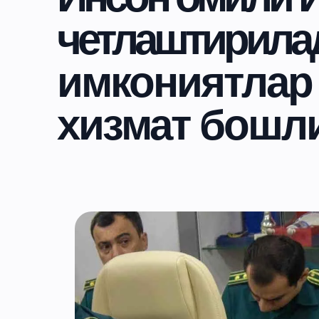
четлаштирилад
имкониятлар
хизмат бошл