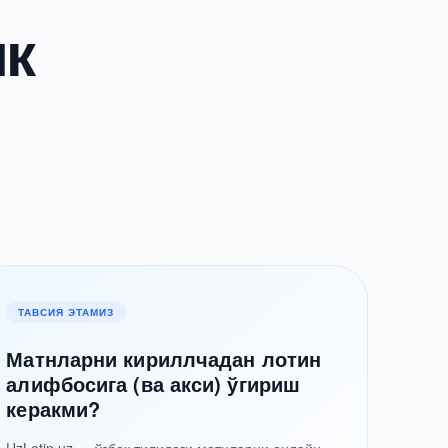
ик
ТАВСИЯ ЭТАМИЗ
Матнларни кириллчадан лотин
алифбосига (ва акси) ўгириш
керакми?