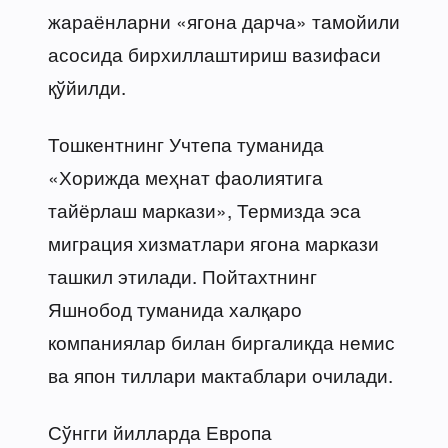
жараёнларни «ягона дарча» тамойили
асосида бирхиллаштириш вазифаси
қўйилди.
Тошкентнинг Учтепа туманида
«Хорижда меҳнат фаолиятига
тайёрлаш маркази», Термизда эса
миграция хизматлари ягона маркази
ташкил этилади. Пойтахтнинг
Яшнобод туманида халқаро
компаниялар билан биргаликда немис
ва япон тиллари мактаблари очилади.
Сўнгги йилларда Европа