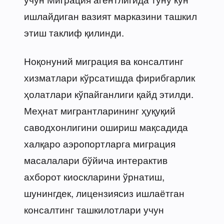
ишлайдиган вазият марказини ташкил
этиш таклиф қилинди.
Ноқонуний миграция ва консалтинг
хизматлари кўрсатишда фирибгарлик
ҳолатлари кўпайганлиги қайд этилди.
Меҳнат мигрантларининг ҳуқуқий
саводхонлигини ошириш мақсадида
халқаро аэропортларга миграция
масалалари бўйича интерактив
ахборот киоскларини ўрнатиш,
шунингдек, лицензиясиз ишлаётган
консалтинг ташкилотлари учун