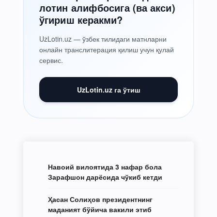
лотин алифбосига (ва акси)
ўгириш керакми?
UzLotin.uz — ўзбек тилидаги матнларни
онлайн транслитерация қилиш учун қулай
сервис.
UzLotin.uz га ўтиш
Навоий вилоятида 3 нафар бола
Зарафшон дарёсида чўкиб кетди
Ҳасан Солиҳов президентнинг
маданият бўйича вакили этиб