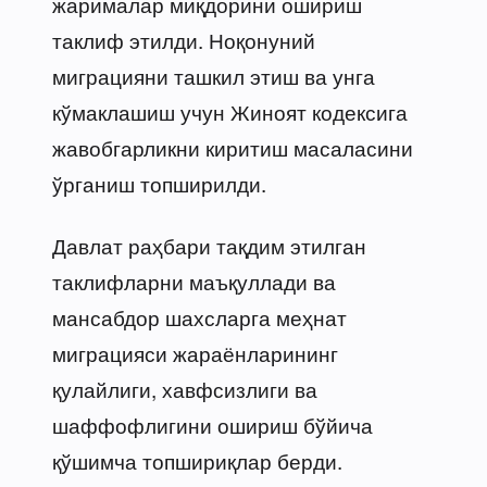
жарималар миқдорини ошириш
таклиф этилди. Ноқонуний
миграцияни ташкил этиш ва унга
кўмаклашиш учун Жиноят кодексига
жавобгарликни киритиш масаласини
ўрганиш топширилди.
Давлат раҳбари тақдим этилган
таклифларни маъқуллади ва
мансабдор шахсларга меҳнат
миграцияси жараёнларининг
қулайлиги, хавфсизлиги ва
шаффофлигини ошириш бўйича
қўшимча топшириқлар берди.