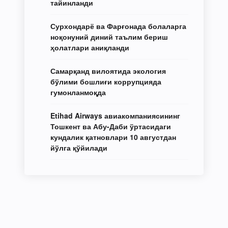
тайинланди
Сурхондарё ва Фарғонада болаларга
ноқонуний диний таълим бериш
ҳолатлари аниқланди
Самарқанд вилоятида экология
бўлими бошлиғи коррупцияда
гумонланмоқда
Etihad Airways авиакомпаниясининг
Тошкент ва Абу-Даби ўртасидаги
кундалик қатновлари 10 августдан
йўлга қўйилади