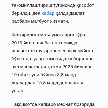
такомиллаштириш тўғрисида ҳисобот
берилди, дея
хабар
қилди давлат
раҳбари матбуот хизмати.
Келтирилган маълумотларга кўра,
2016 йилга нисбатан хорижда
ишлаётган фуқаролар сони камайган
бўлса-да, улар томонидан юборилган
пул маблағлари ҳажми 2025 йилнинг
10 ойи якуни бўйича 3,8 млрд
доллардан 15,8 млрд долларгача
ўсган.
Тақдимотда халқаро меҳнат бозорида