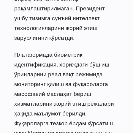
рақамлаштирилмаган. Президент
ушбу тизимга сунъий интеллект
технологияларини жорий этиш
зарурлигини кўрсатди.
Платформада биометрик
идентификация, хориждаги бўш иш
ўринларини реал вақт режимида
мониторинг қилиш ва фуқароларга
масофавий маслаҳат бериш
хизматларини жорий этиш режалари
ҳақида маълумот берилди.
Фуқароларга тезкор ёрдам кўрсатиш
учун Миграция агентлигида туну кун