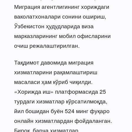
Миграция агентлигининг хориждаги
ваколатхоналари сонини ошириш,
Ўзбекистон ҳудудларида виза
марказларининг мобил офисларини
очиш режалаштирилган.
Тақдимот давомида миграция
хизматларини рақамлаштириш
масаласи ҳам кўриб чиқилди.
«Хорижда иш» платформасида 25
турдаги хизматлар кўрсатилмоқда,
йил бошидан буён 524 минг фуқаро
онлайн хизматлардан фойдаланган.
Бироқ, барча хизматлар