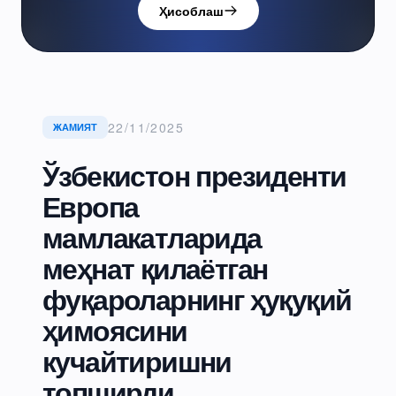
Ҳисоблаш
22/11/2025
ЖАМИЯТ
Ўзбекистон президенти
Европа
мамлакатларида
меҳнат қилаётган
фуқароларнинг ҳуқуқий
ҳимоясини
кучайтиришни
топширди