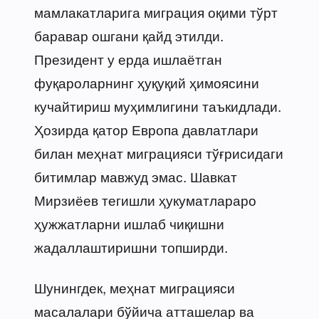
мамлакатларига миграция оқими тўрт
баравар ошгани қайд этилди.
Президент у ерда ишлаётган
фуқароларнинг ҳуқуқий ҳимоясини
кучайтириш муҳимлигини таъкидлади.
Ҳозирда қатор Европа давлатлари
билан меҳнат миграцияси тўғрисидаги
битимлар мавжуд эмас. Шавкат
Мирзиёев тегишли ҳукуматлараро
ҳужжатларни ишлаб чиқишни
жадаллаштиришни топширди.
Шунингдек, меҳнат миграцияси
масалалари бўйича атташелар ва