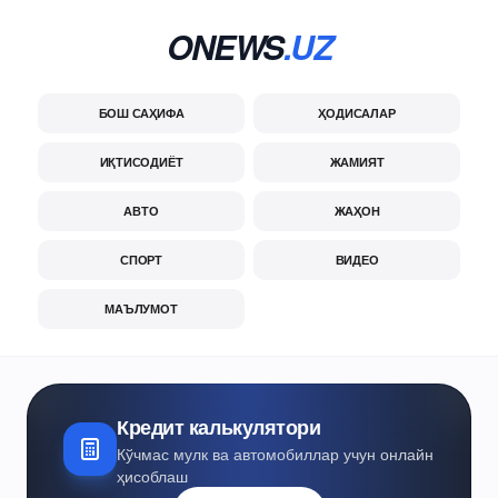
ONEWS
.UZ
БОШ САҲИФА
ҲОДИСАЛАР
ИҚТИСОДИЁТ
ЖАМИЯТ
АВТО
ЖАҲОН
СПОРТ
ВИДЕО
МАЪЛУМОТ
Кредит калькулятори
Кўчмас мулк ва автомобиллар учун онлайн
ҳисоблаш