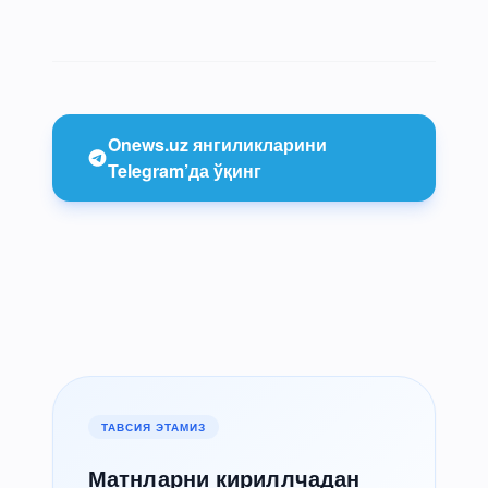
Onews.uz янгиликларини
Telegram’да ўқинг
ТАВСИЯ ЭТАМИЗ
Матнларни кириллчадан