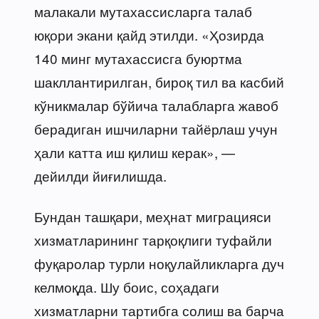
малакали мутахассисларга талаб
юқори экани қайд этилди. «Ҳозирда
140 минг мутахассисга буюртма
шакллантирилган, бироқ тил ва касбий
кўникмалар бўйича талабларга жавоб
берадиган ишчиларни тайёрлаш учун
ҳали катта иш қилиш керак», —
дейилди йиғилишда.
Бундан ташқари, меҳнат миграцияси
хизматларининг тарқоқлиги туфайли
фуқаролар турли ноқулайликларга дуч
келмоқда. Шу боис, соҳадаги
хизматларни тартибга солиш ва барча