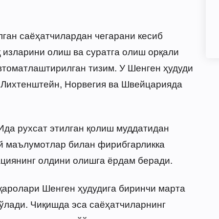
ган саёҳатчилардан чегарани кесиб
 изларини олиш ва суратга олиш орқали
втоматлаштирилган тизим. У Шенген ҳудуди
 Лихтенштейн, Норвегия ва Швейцарияда
Ида рухсат этилган қолиш муддатидан
ий маълумотлар билан фирибгарликка
циянинг олдини олишга ёрдам беради.
қаролари Шенген ҳудудига биринчи марта
ўлади. Чиқишда эса саёҳатчиларнинг