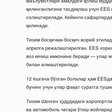
маълумотлари амалдаги қолиш мудда
қилинганлигини тасдиқлаш учун EES
солиштирилади. Кейинги сафарларда
қилинади.
Тизим босқичма-босқич жорий этилад
апрелга режалаштирилган. EES хори
воз кечиш имконини беради — улар м
билан алмаштирилади.
12 ёшгача бўлган болалар ҳам EESда
бунинг учун улар фақат суратга туши
Тизим Шенген ҳудудидаги аэропортла
ва автомобиль чегара ўтиш жойларид