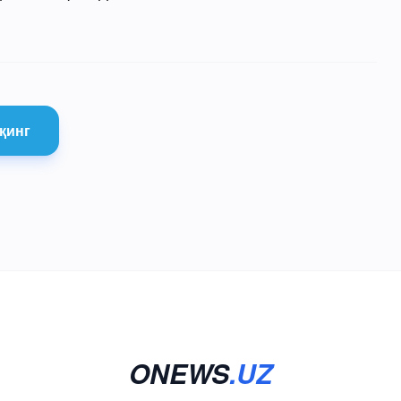
қинг
ONEWS
.UZ