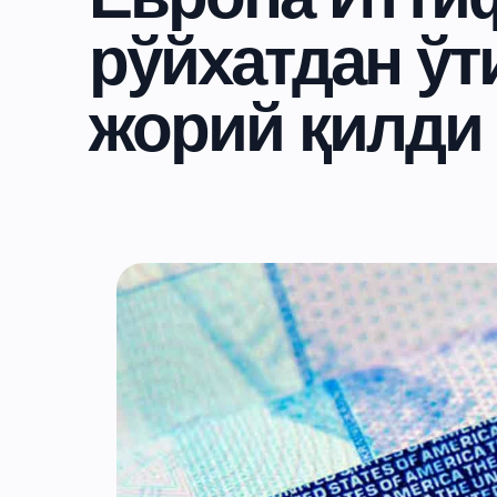
рўйхатдан ў
жорий қилди