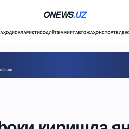
ONEWS
.UZ
ФА
ҲОДИСАЛАР
ИҚТИСОДИЁТ
ЖАМИЯТ
АВТО
ЖАҲОН
СПОРТ
ВИДЕ
соблаш
фоқи киришда ян