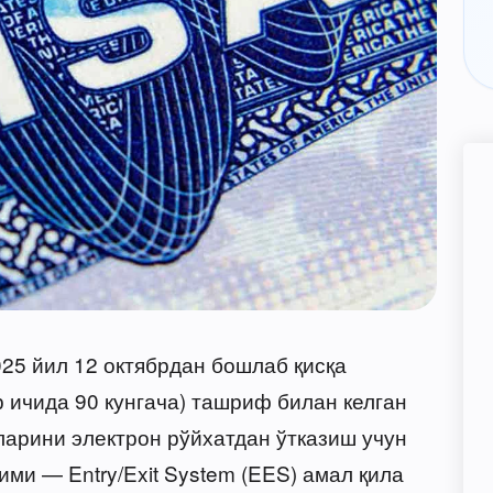
25 йил 12 октябрдан бошлаб қисқа
р ичида 90 кунгача) ташриф билан келган
ларини электрон рўйхатдан ўтказиш учун
ими — Entry/Exit System (EES) амал қила