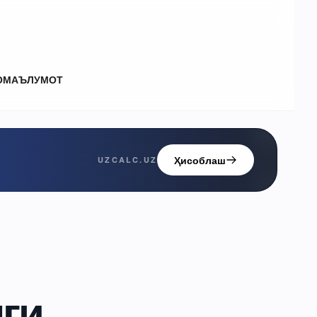
О
МАЪЛУМОТ
Ҳисоблаш
UZCALC.UZ
ги