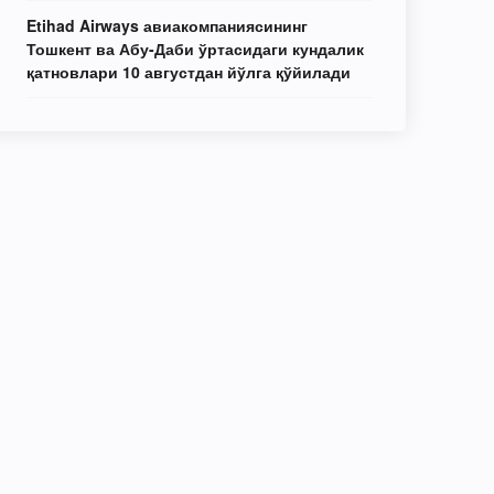
Etihad Airways авиакомпаниясининг
Тошкент ва Абу-Даби ўртасидаги кундалик
қатновлари 10 августдан йўлга қўйилади