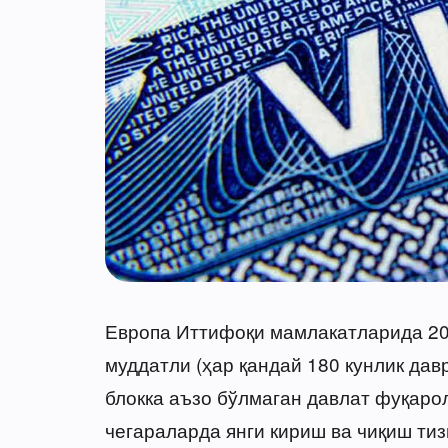
Европа Иттифоқи мамлакатларида 20
муддатли (ҳар қандай 180 кунлик дав
блокка аъзо бўлмаган давлат фуқаро
чегараларда янги кириш ва чиқиш тиз