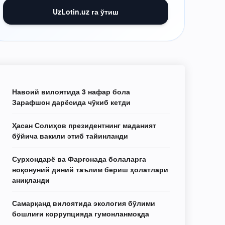
UzLotin.uz га ўтиш
Навоий вилоятида 3 нафар бола
Зарафшон дарёсида чўкиб кетди
Ҳасан Солиҳов президентнинг маданият
бўйича вакили этиб тайинланди
Сурхондарё ва Фарғонада болаларга
ноқонуний диний таълим бериш ҳолатлари
аниқланди
Самарқанд вилоятида экология бўлими
бошлиғи коррупцияда гумонланмоқда