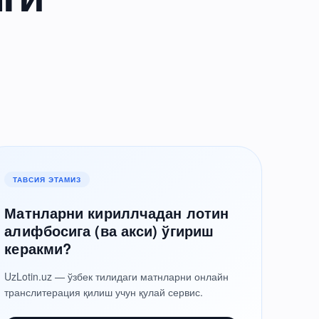
ТАВСИЯ ЭТАМИЗ
Матнларни кириллчадан лотин
алифбосига (ва акси) ўгириш
керакми?
UzLotin.uz — ўзбек тилидаги матнларни онлайн
транслитерация қилиш учун қулай сервис.