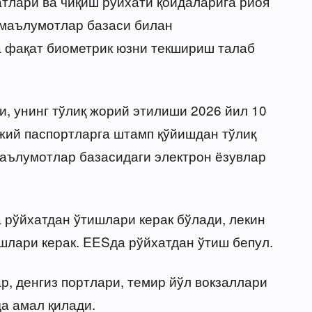
тлари ва чиқиш рўйхати қоидаларига риоя
 маълумотлар базаси билан
 фақат биометрик юзни текшириш талаб
и, унинг тўлиқ жорий этилиши 2026 йил 10
жий паспортларга штамп қўйишдан тўлиқ
аълумотлар базасидаги электрон ёзувлар
 рўйхатдан ўтишлари керак бўлади, лекин
шлари керак. EESда рўйхатдан ўтиш бепул.
р, денгиз портлари, темир йўл вокзаллари
а амал қилади.