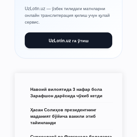
UzLotin.uz — ўзбек тилидаги матнларни
онлайн транслитерация қилиш учун қулай
сервис.
UzLotin.uz га ўтиш
Навоий вилоятида 3 нафар бола
Зарафшон дарёсида чўкиб кетди
Ҳасан Солиҳов президентнинг
маданият бўйича вакили этиб
тайинланди
Сурхондарё ва Фарғонада болаларга