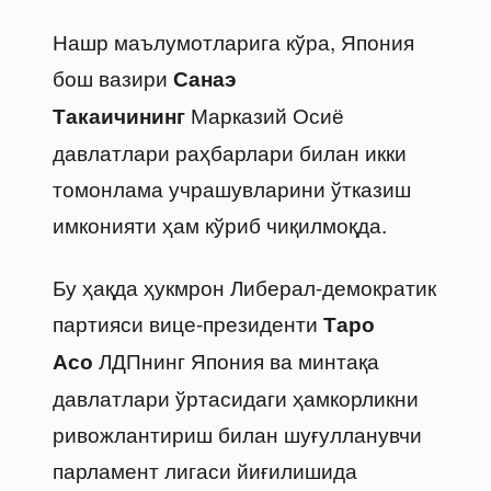
Нашр маълумотларига кўра, Япония
бош вазири
Санаэ
Марказий Осиё
Такаичининг
давлатлари раҳбарлари билан икки
томонлама учрашувларини ўтказиш
имконияти ҳам кўриб чиқилмоқда.
Бу ҳақда ҳукмрон Либерал-демократик
партияси вице-президенти
Таро
ЛДПнинг Япония ва минтақа
Асо
давлатлари ўртасидаги ҳамкорликни
ривожлантириш билан шуғулланувчи
парламент лигаси йиғилишида