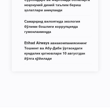
ноқонуний диний таълим бериш
ҳолатлари аниқланди
Самарқанд вилоятида экология
бўлими бошлиғи коррупцияда
гумонланмоқда
Etihad Airways авиакомпаниясининг
Тошкент ва Абу-Даби ўртасидаги
кундалик қатновлари 10 августдан
йўлга қўйилади