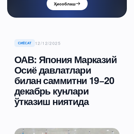
Ҳисоблаш
12/12/2025
СИЁСАТ
ОАВ: Япония Марказий
Осиё давлатлари
билан саммитни 19−20
декабрь кунлари
ўтказиш ниятида