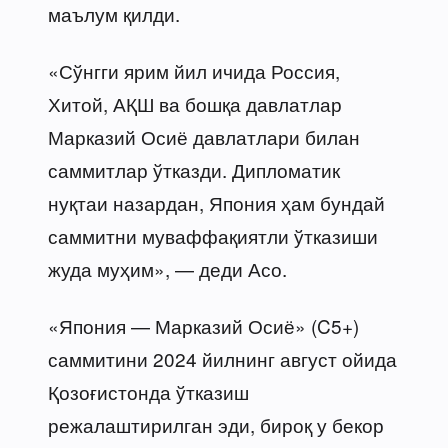
маълум қилди.
«Сўнгги ярим йил ичида Россия,
Хитой, АҚШ ва бошқа давлатлар
Марказий Осиё давлатлари билан
саммитлар ўтказди. Дипломатик
нуқтаи назардан, Япония ҳам бундай
саммитни муваффақиятли ўтказиши
жуда муҳим», — деди Асо.
«Япония — Марказий Осиё» (C5+)
саммитини 2024 йилнинг август ойида
Қозоғистонда ўтказиш
режалаштирилган эди, бироқ у бекор