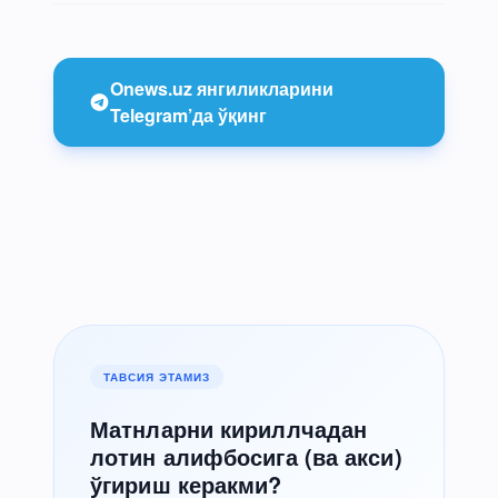
Onews.uz янгиликларини
Telegram’да ўқинг
ТАВСИЯ ЭТАМИЗ
Матнларни кириллчадан
лотин алифбосига (ва акси)
ўгириш керакми?