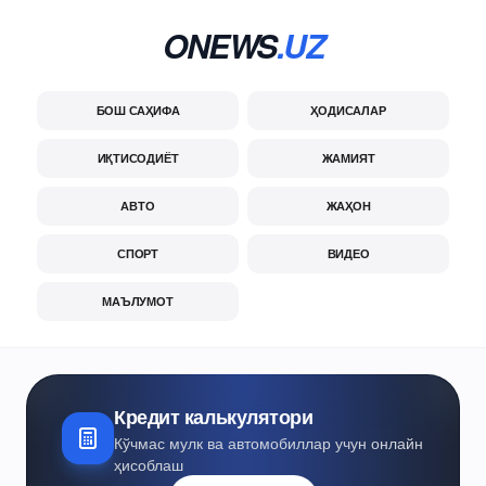
ONEWS
.UZ
БОШ САҲИФА
ҲОДИСАЛАР
ИҚТИСОДИЁТ
ЖАМИЯТ
АВТО
ЖАҲОН
СПОРТ
ВИДЕО
МАЪЛУМОТ
Кредит калькулятори
Кўчмас мулк ва автомобиллар учун онлайн
ҳисоблаш