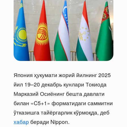
Япония ҳукумати жорий йилнинг 2025
йил 19–20 декабрь кунлари Токиода
Марказий Осиёнинг бешта давлати
билан «C5+1» форматидаги саммитни
ўтказишга тайёргарлик кўрмоқда, деб
хабар
беради Nippon.