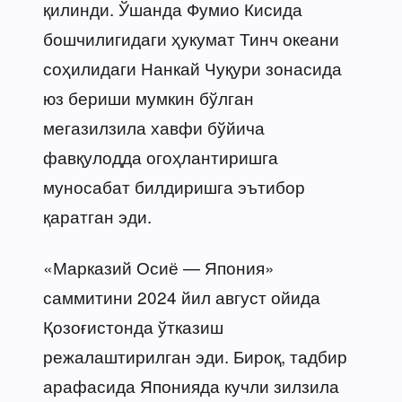
қилинди. Ўшанда Фумио Кисида
бошчилигидаги ҳукумат Тинч океани
соҳилидаги Нанкай Чуқури зонасида
юз бериши мумкин бўлган
мегазилзила хавфи бўйича
фавқулодда огоҳлантиришга
муносабат билдиришга эътибор
қаратган эди.
«Марказий Осиё — Япония»
саммитини 2024 йил август ойида
Қозоғистонда ўтказиш
режалаштирилган эди. Бироқ, тадбир
арафасида Японияда кучли зилзила