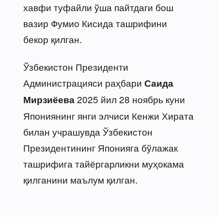
хавфи туфайли ўша пайтдаги бош
вазир Фумио Кисида ташрифини
бекор қилган.
Ўзбекистон Президенти
Администрацияси раҳбари
Саида
2025 йил 28 ноябрь куни
Мирзиёева
Япониянинг янги элчиси Кенжи Хирата
билан учрашувда Ўзбекистон
Президентининг Японияга бўлажак
ташрифига тайёргарликни муҳокама
қилганини маълум қилган.