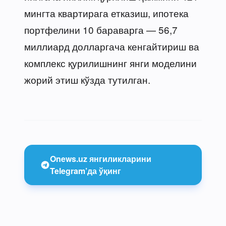
мингта квартирага етказиш, ипотека
портфелини 10 бараварга — 56,7
миллиард долларгача кенгайтириш ва
комплекс қурилишнинг янги моделини
жорий этиш кўзда тутилган.
Onews.uz янгиликларини
Telegram’да ўқинг