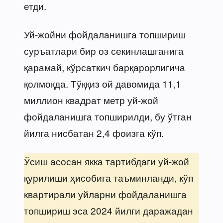
етди.
Уй-жойни фойдаланишга топшириш
суръатлари бир оз секинлашганига
қарамай, кўрсаткич барқарорлигича
қолмоқда. Тўққиз ой давомида 11,1
миллион квадрат метр уй-жой
фойдаланишга топширилди, бу ўтган
йилга нисбатан 2,4 фоизга кўп.
Ўсиш асосан якка тартибдаги уй-жой
қурилиши ҳисобига таъминланди, кўп
квартирали уйларни фойдаланишга
топшириш эса 2024 йилги даражадан