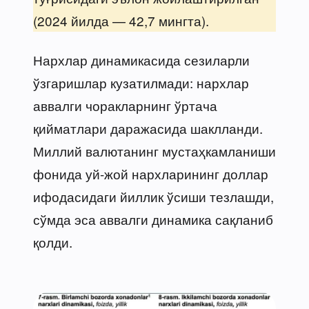
(2024 йилда — 42,7 мингта).
Нархлар динамикасида сезиларли
ўзгаришлар кузатилмади: нархлар
аввалги чоракларнинг ўртача
қийматлари даражасида шаклланди.
Миллий валютанинг мустаҳкамланиши
фонида уй-жой нархларининг доллар
ифодасидаги йиллик ўсиши тезлашди,
сўмда эса аввалги динамика сақланиб
қолди.