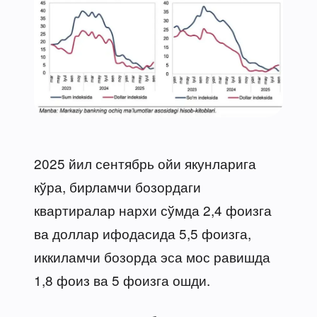
2025 йил сентябрь ойи якунларига
кўра, бирламчи бозордаги
квартиралар нархи сўмда 2,4 фоизга
ва доллар ифодасида 5,5 фоизга,
иккиламчи бозорда эса мос равишда
1,8 фоиз ва 5 фоизга ошди.