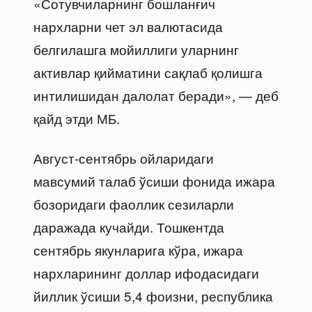
«Сотувчиларнинг бошланғич
нархларни чет эл валютасида
белгилашга мойиллиги уларнинг
активлар қийматини сақлаб қолишга
интилишидан далолат беради», — деб
қайд этди МБ.
Август-сентябрь ойларидаги
мавсумий талаб ўсиши фонида ижара
бозоридаги фаоллик сезиларли
даражада кучайди. Тошкентда
сентябрь якунларига кўра, ижара
нархларининг доллар ифодасидаги
йиллик ўсиши 5,4 фоизни, республика