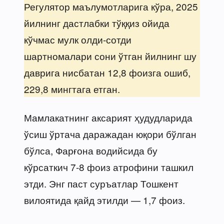
Регулятор маълумотларига кўра, 2025
йилнинг дастлабки тўққиз ойида
кўчмас мулк олди-сотди
шартномалари сони ўтган йилнинг шу
даврига нисбатан 12,8 фоизга ошиб,
229,8 мингтага етган.
Мамлакатнинг аксарият ҳудудларида
ўсиш ўртача даражадан юқори бўлган
бўлса, Фарғона водийсида бу
кўрсаткич 7-8 фоиз атрофини ташкил
этди. Энг паст суръатлар Тошкент
вилоятида қайд этилди — 1,7 фоиз.