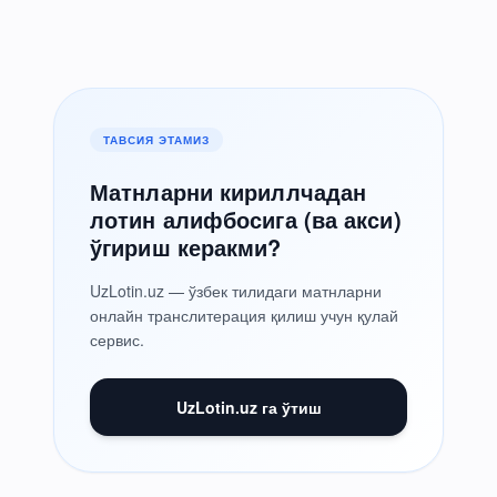
ТАВСИЯ ЭТАМИЗ
Матнларни кириллчадан
лотин алифбосига (ва акси)
ўгириш керакми?
UzLotin.uz — ўзбек тилидаги матнларни
онлайн транслитерация қилиш учун қулай
сервис.
UzLotin.uz га ўтиш