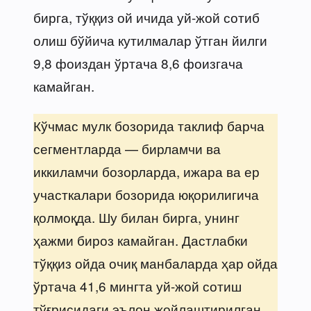
бирга, тўққиз ой ичида уй-жой сотиб
олиш бўйича кутилмалар ўтган йилги
9,8 фоиздан ўртача 8,6 фоизгача
камайган.
Кўчмас мулк бозорида таклиф барча
сегментларда — бирламчи ва
иккиламчи бозорларда, ижара ва ер
участкалари бозорида юқорилигича
қолмоқда. Шу билан бирга, унинг
ҳажми бироз камайган. Дастлабки
тўққиз ойда очиқ манбаларда ҳар ойда
ўртача 41,6 мингта уй-жой сотиш
тўғрисидаги эълон жойлаштирилган