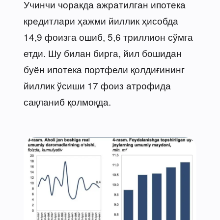
Учинчи чоракда ажратилган ипотека
кредитлари ҳажми йиллик ҳисобда
14,9 фоизга ошиб, 5,6 триллион сўмга
етди. Шу билан бирга, йил бошидан
буён ипотека портфели қолдиғининг
йиллик ўсиши 17 фоиз атрофида
сақланиб қолмоқда.