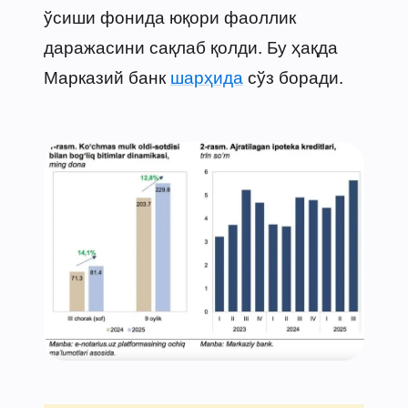
ўсиши фонида юқори фаоллик
даражасини сақлаб қолди. Бу ҳақда
Марказий банк
шарҳида
сўз боради.