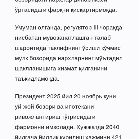
ўртасидаги фарқни қисқартирмоқда.
Умуман олганда, регулятор III чоракда
нисбатан мувозанатлашган талаб
шароитида таклифнинг ўсиши кўчмас
мулк бозорида нархларнинг мўътадил
шаклланишига хизмат қилганини
таъкидламоқда.
Президент 2025 йил 20 ноябрь куни
уй-жой бозори ва ипотекани
ривожлантириш тўғрисидаги
фармонни имзолади. Ҳужжатда 2040
йилгача йиллик қурилиш ҳажмини 421