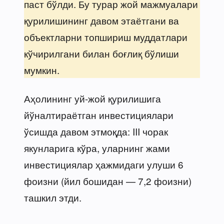
паст бўлди. Бу турар жой мажмуалари
қурилишининг давом этаётгани ва
объектларни топшириш муддатлари
кўчирилгани билан боғлиқ бўлиши
мумкин.
Аҳолининг уй-жой қурилишига
йўналтираётган инвестициялари
ўсишда давом этмоқда: III чорак
якунларига кўра, уларнинг жами
инвестициялар ҳажмидаги улуши 6
фоизни (йил бошидан — 7,2 фоизни)
ташкил этди.