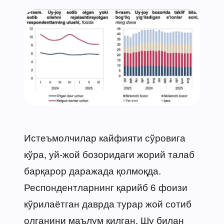
Истеъмолчилар кайфияти сўровига
кўра, уй-жой бозоридаги жорий талаб
барқарор даражада қолмоқда.
Респондентларнинг қарийб 6 фоизи
кўрилаётган даврда турар жой сотиб
олганини маълум қилган. Шу билан