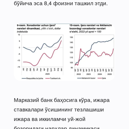
бўйича эса 8,4 фоизни ташкил этди.
Марказий банк баҳосига кўра, ижара
ставкалари ўсишининг тезлашиши
ижара ва иккиламчи уй-жой
бозоридаги нархлар динамикаси