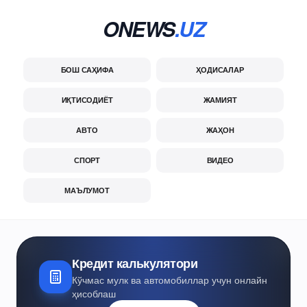
ONEWS
.UZ
БОШ САҲИФА
ҲОДИСАЛАР
ИҚТИСОДИЁТ
ЖАМИЯТ
АВТО
ЖАҲОН
СПОРТ
ВИДЕО
МАЪЛУМОТ
Кредит калькулятори
Кўчмас мулк ва автомобиллар учун онлайн
ҳисоблаш