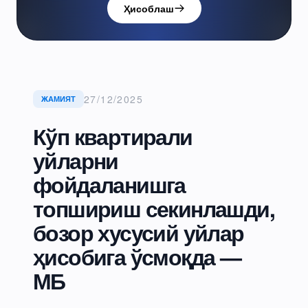
Ҳисоблаш
27/12/2025
ЖАМИЯТ
Кўп квартирали
уйларни
фойдаланишга
топшириш секинлашди,
бозор хусусий уйлар
ҳисобига ўсмоқда —
МБ