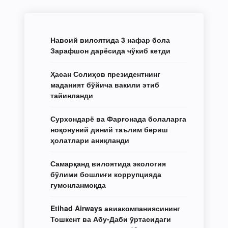
Навоий вилоятида 3 нафар бола
Зарафшон дарёсида чўкиб кетди
Ҳасан Солиҳов президентнинг
маданият бўйича вакили этиб
тайинланди
Сурхондарё ва Фарғонада болаларга
ноқонуний диний таълим бериш
ҳолатлари аниқланди
Самарқанд вилоятида экология
бўлими бошлиғи коррупцияда
гумонланмоқда
Etihad Airways авиакомпаниясининг
Тошкент ва Абу-Даби ўртасидаги