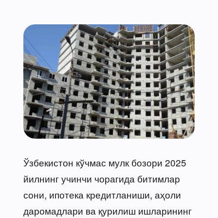
Ўзбекистон кўчмас мулк бозори 2025
йилнинг учинчи чорагида битимлар
сони, ипотека кредитланиши, аҳоли
даромадлари ва қурилиш ишларининг