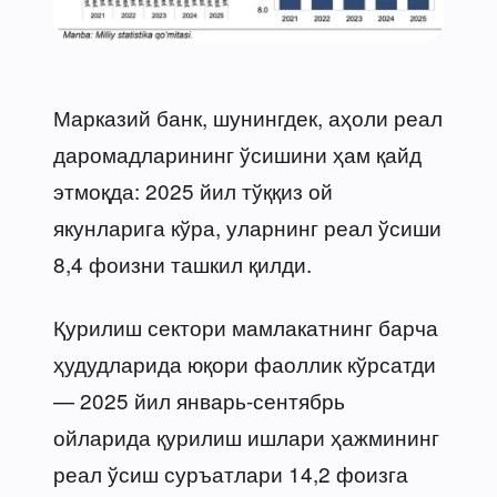
Марказий банк, шунингдек, аҳоли реал
даромадларининг ўсишини ҳам қайд
этмоқда: 2025 йил тўққиз ой
якунларига кўра, уларнинг реал ўсиши
8,4 фоизни ташкил қилди.
Қурилиш сектори мамлакатнинг барча
ҳудудларида юқори фаоллик кўрсатди
— 2025 йил январь-сентябрь
ойларида қурилиш ишлари ҳажмининг
реал ўсиш суръатлари 14,2 фоизга