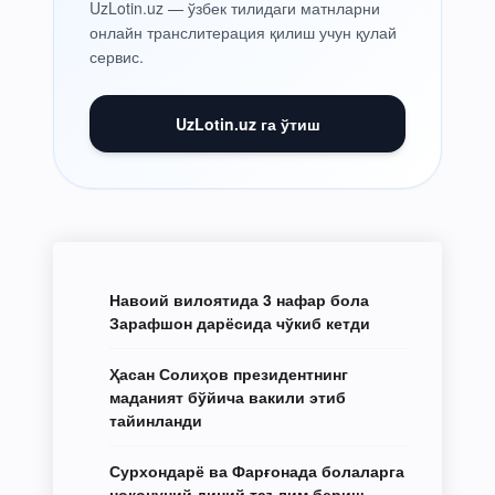
UzLotin.uz — ўзбек тилидаги матнларни
онлайн транслитерация қилиш учун қулай
сервис.
UzLotin.uz га ўтиш
Навоий вилоятида 3 нафар бола
Зарафшон дарёсида чўкиб кетди
Ҳасан Солиҳов президентнинг
маданият бўйича вакили этиб
тайинланди
Сурхондарё ва Фарғонада болаларга
ноқонуний диний таълим бериш