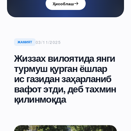
Ҳисоблаш
03/11/2025
ЖАМИЯТ
Жиззах вилоятида янги
турмуш қурган ёшлар
ис газидан заҳарланиб
вафот этди, деб тахмин
қилинмоқда