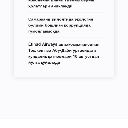
ҳолатлари аниқланди
Самарқанд вилоятида экология
бўлими бошлиғи коррупцияда
гумонланмоқда
Etihad Airways авиакомпаниясининг
Тошкент ва Абу-Даби ўртасидаги
кундалик қатновлари 10 августдан
йўлга қўйилади