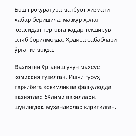
Бош прокуратура матбуот хизмати
хабар беришича, мазкур ҳолат
юзасидан терговга қадар текширув
олиб борилмоқда. Ҳодиса сабаблари
ўрганилмоқда.
Вазиятни ўрганиш учун махсус
комиссия тузилган. Ишчи гуруҳ
таркибига ҳокимлик ва фавқулодда
вазиятлар бўлими вакиллари,
шунингдек, муҳандислар киритилган.