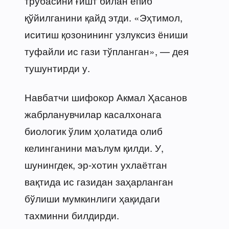
трубасини ғишт билан ёпиб
қўйилганини қайд этди. «Эҳтимол,
иситиш қозонининг узлуксиз ёниши
туфайли ис гази тўпланган», — дея
тушунтирди у.
Навбатчи шифокор Акмал Ҳасанов
жабрланувчилар касалхонага
биологик ўлим ҳолатида олиб
келинганини маълум қилди. У,
шунингдек, эр-хотин ухлаётган
вақтида ис газидан заҳарланган
бўлиши мумкинлиги ҳақидаги
тахминни билдирди.