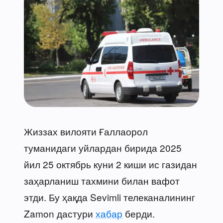
Жиззах вилояти Ғаллаорол
туманидаги уйлардан бирида 2025
йил 25 октябрь куни 2 киши ис газидан
заҳарланиш тахмини билан вафот
этди. Бу ҳақда Sevimli телеканалининг
Zamon дастури
хабар
берди.