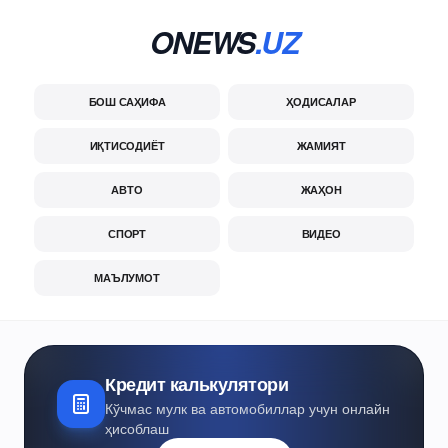
ONEWS
.UZ
БОШ САҲИФА
ҲОДИСАЛАР
ИҚТИСОДИЁТ
ЖАМИЯТ
АВТО
ЖАҲОН
СПОРТ
ВИДЕО
МАЪЛУМОТ
Кредит калькулятори
Кўчмас мулк ва автомобиллар учун онлайн
ҳисоблаш