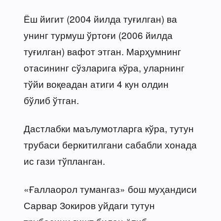
Ёш йигит (2004 йилда туғилган) ва
унинг турмуш ўртоғи (2006 йилда
туғилган) вафот этган. Марҳумнинг
отасининг сўзларига кўра, уларнинг
тўйи воқеадан атиги 4 кун олдин
бўлиб ўтган.
Дастлабки маълумотларга кўра, тутун
трубаси беркитилгани сабабли хонада
ис гази тўпланган.
«Ғаллаорол тумангаз» бош муҳандиси
Сарвар Зокиров уйдаги тутун