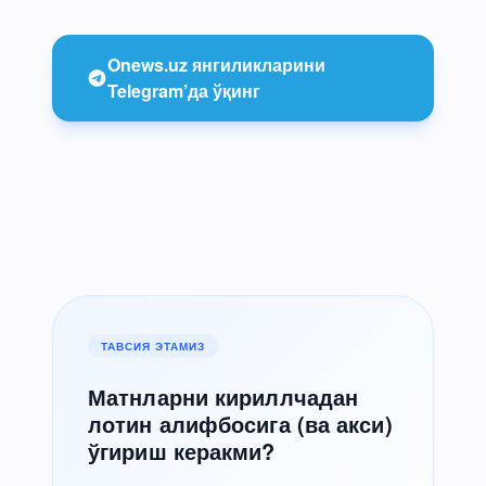
Onews.uz янгиликларини
Telegram’да ўқинг
ТАВСИЯ ЭТАМИЗ
Матнларни кириллчадан
лотин алифбосига (ва акси)
ўгириш керакми?