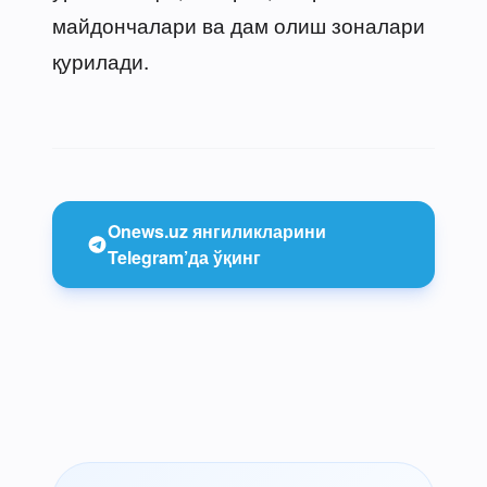
майдончалари ва дам олиш зоналари
қурилади.
Onews.uz янгиликларини
Telegram’да ўқинг