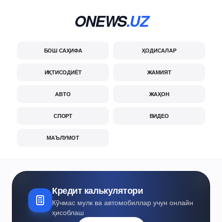
ONEWS
.UZ
БОШ САҲИФА
ҲОДИСАЛАР
ИҚТИСОДИЁТ
ЖАМИЯТ
АВТО
ЖАҲОН
СПОРТ
ВИДЕО
МАЪЛУМОТ
Кредит калькулятори
Кўчмас мулк ва автомобиллар учун онлайн
ҳисоблаш