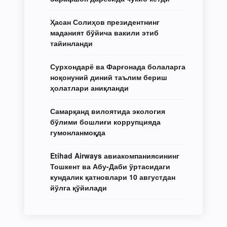
Ҳасан Солиҳов президентнинг
маданият бўйича вакили этиб
тайинланди
Сурхондарё ва Фарғонада болаларга
ноқонуний диний таълим бериш
ҳолатлари аниқланди
Самарқанд вилоятида экология
бўлими бошлиғи коррупцияда
гумонланмоқда
Etihad Airways авиакомпаниясининг
Тошкент ва Абу-Даби ўртасидаги
кундалик қатновлари 10 августдан
йўлга қўйилади