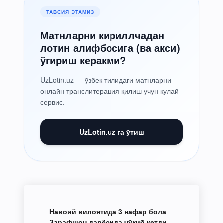
ТАВСИЯ ЭТАМИЗ
Матнларни кириллчадан
лотин алифбосига (ва акси)
ўгириш керакми?
UzLotin.uz — ўзбек тилидаги матнларни
онлайн транслитерация қилиш учун қулай
сервис.
UzLotin.uz га ўтиш
Навоий вилоятида 3 нафар бола
Зарафшон дарёсида чўкиб кетди