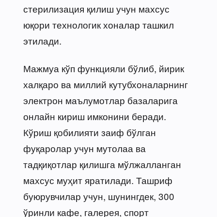
стерилизация қилиш учун махсус
юқори технологик хоналар ташкил
этилади.
Мажмуа кўп функцияли бўлиб, йирик
халқаро ва миллий кутубхоналарнинг
электрон маълумотлар базаларига
онлайн кириш имконини беради.
Кўриш қобилияти заиф бўлган
фуқаролар учун мутолаа ва
тадқиқотлар қилишга мўлжалланган
махсус муҳит яратилади. Ташриф
буюрувчилар учун, шунингдек, 300
ўринли кафе, галерея, спорт