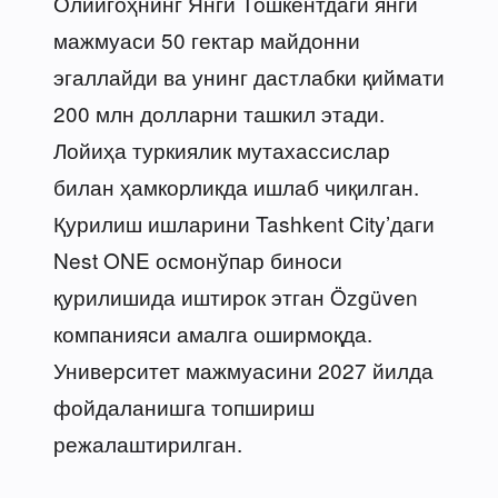
Олийгоҳнинг Янги Тошкентдаги янги
мажмуаси 50 гектар майдонни
эгаллайди ва унинг дастлабки қиймати
200 млн долларни ташкил этади.
Лойиҳа туркиялик мутахассислар
билан ҳамкорликда ишлаб чиқилган.
Қурилиш ишларини Tashkent City’даги
Nest ONE осмонўпар биноси
қурилишида иштирок этган Özgüven
компанияси амалга оширмоқда.
Университет мажмуасини 2027 йилда
фойдаланишга топшириш
режалаштирилган.