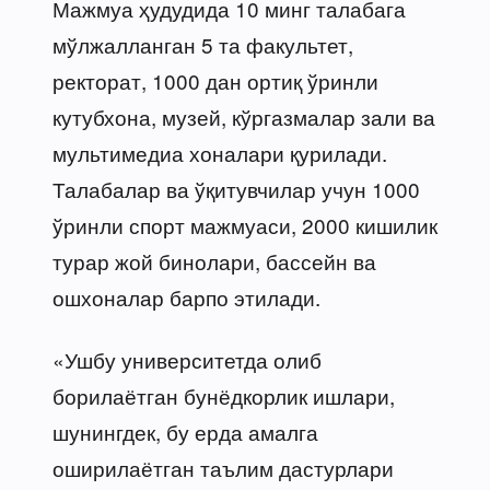
Мажмуа ҳудудида 10 минг талабага
мўлжалланган 5 та факультет,
ректорат, 1000 дан ортиқ ўринли
кутубхона, музей, кўргазмалар зали ва
мультимедиа хоналари қурилади.
Талабалар ва ўқитувчилар учун 1000
ўринли спорт мажмуаси, 2000 кишилик
турар жой бинолари, бассейн ва
ошхоналар барпо этилади.
«Ушбу университетда олиб
борилаётган бунёдкорлик ишлари,
шунингдек, бу ерда амалга
оширилаётган таълим дастурлари