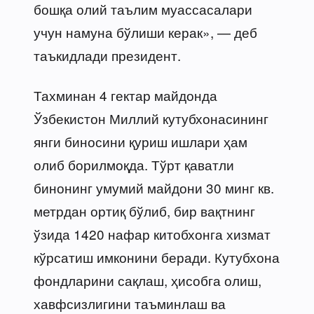
бошқа олий таълим муассасалари
учун намуна бўлиши керак», — деб
таъкидлади президент.
Тахминан 4 гектар майдонда
Ўзбекистон Миллий кутубхонасининг
янги биносини қуриш ишлари ҳам
олиб борилмоқда. Тўрт қаватли
бинонинг умумий майдони 30 минг кв.
метрдан ортиқ бўлиб, бир вақтнинг
ўзида 1420 нафар китобхонга хизмат
кўрсатиш имконини беради. Кутубхона
фондларини сақлаш, ҳисобга олиш,
хавфсизлигини таъминлаш ва