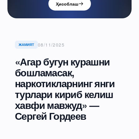
Ҳисоблаш
08/11/2025
ЖАМИЯТ
«Агар бугун курашни
бошламасак,
наркотикларнинг янги
турлари кириб келиш
хавфи мавжуд» —
Сергей Гордеев