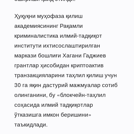
Ҳуқуқни муҳофаза қилиш
академиясининг Рақамли
криминалистика илмий-тадқиқот
институти ихтисослаштирилган
маркази бошлиғи Хагани Гаджиев
грантлар ҳисобидан криптоактив
транзакцияларини таҳлил қилиш учун
30 га яқин дастурий мажмуалар сотиб
олинганини, бу «блокчейн-таҳлил
соҳасида илмий тадқиқотлар
ўтказишга имкон беришини»
таъкидлади.