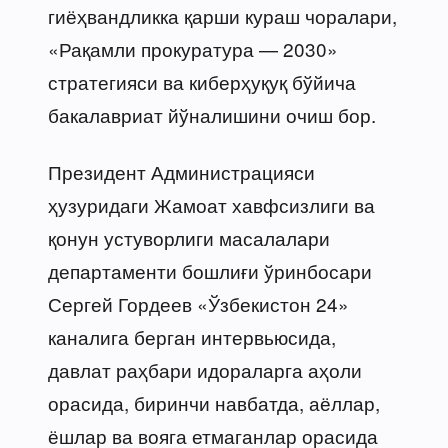
гиёҳвандликка қарши кураш чоралари,
«Рақамли прокуратура — 2030»
стратегияси ва киберҳуқуқ бўйича
бакалавриат йўналишини очиш бор.
Президент Администрацияси
ҳузуридаги Жамоат хавфсизлиги ва
қонун устуворлиги масалалари
департаменти бошлиғи ўринбосари
Сергей Гордеев «Ўзбекистон 24»
каналига берган интервьюсида,
давлат раҳбари идораларга аҳоли
орасида, биринчи навбатда, аёллар,
ёшлар ва вояга етмаганлар орасида