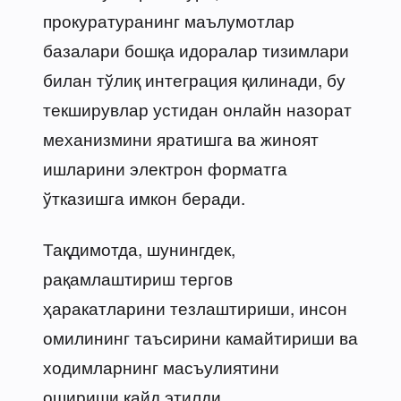
прокуратуранинг маълумотлар
базалари бошқа идоралар тизимлари
билан тўлиқ интеграция қилинади, бу
текширувлар устидан онлайн назорат
механизмини яратишга ва жиноят
ишларини электрон форматга
ўтказишга имкон беради.
Тақдимотда, шунингдек,
рақамлаштириш тергов
ҳаракатларини тезлаштириши, инсон
омилининг таъсирини камайтириши ва
ходимларнинг масъулиятини
ошириши қайд этилди.