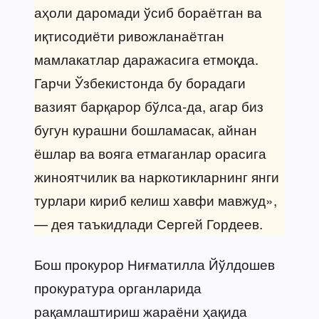
аҳоли даромади ўсиб бораётган ва
иқтисодиёти ривожланаётган
мамлакатлар даражасига етмоқда.
Гарчи Ўзбекистонда бу борадаги
вазият барқарор бўлса-да, агар биз
бугун курашни бошламасак, айнан
ёшлар ва вояга етмаганлар орасига
жиноятчилик ва наркотикларнинг янги
турлари кириб келиш хавфи мавжуд»,
— дея таъкидлади Сергей Гордеев.
Бош прокурор Ниғматилла Йўлдошев
прокуратура органларида
рақамлаштириш жараёни ҳақида