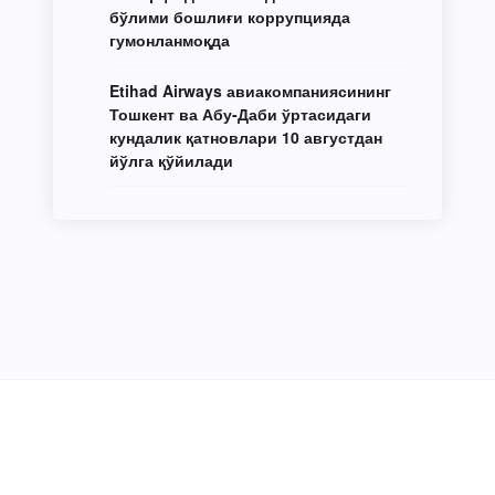
бўлими бошлиғи коррупцияда
гумонланмоқда
Etihad Airways авиакомпаниясининг
Тошкент ва Абу-Даби ўртасидаги
кундалик қатновлари 10 августдан
йўлга қўйилади