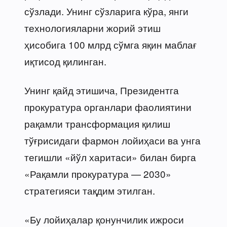
сўзлади. Унинг сўзларига кўра, янги
технологияларни жорий этиш
ҳисобига 100 млрд сўмга яқин маблағ
иқтисод қилинган.
Унинг қайд этишича, Президентга
прокуратура органлари фаолиятини
рақамли трансформация қилиш
тўғрисидаги фармон лойиҳаси ва унга
тегишли «йўл харитаси» билан бирга
«Рақамли прокуратура — 2030»
стратегияси тақдим этилган.
«Бу лойиҳалар қонунчилик ижроси