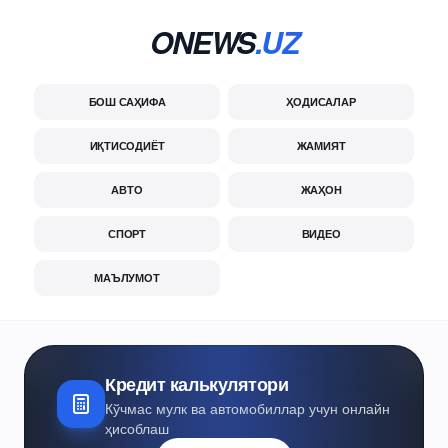
ONEWS
.UZ
БОШ САҲИФА
ҲОДИСАЛАР
ИҚТИСОДИЁТ
ЖАМИЯТ
АВТО
ЖАҲОН
СПОРТ
ВИДЕО
МАЪЛУМОТ
Кредит калькулятори
Кўчмас мулк ва автомобиллар учун онлайн
ҳисоблаш