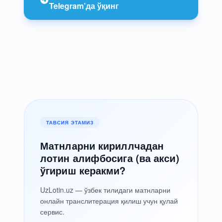
Telegram’да ўқинг
ТАВСИЯ ЭТАМИЗ
Матнларни кириллчадан
лотин алифбосига (ва акси)
ўгириш керакми?
UzLotin.uz — ўзбек тилидаги матнларни
онлайн транслитерация қилиш учун қулай
сервис.