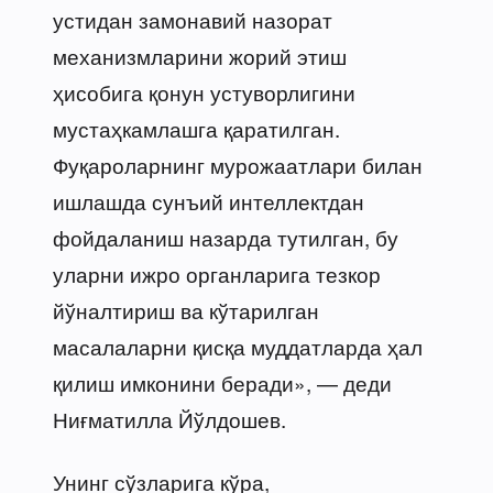
устидан замонавий назорат
механизмларини жорий этиш
ҳисобига қонун устуворлигини
мустаҳкамлашга қаратилган.
Фуқароларнинг мурожаатлари билан
ишлашда сунъий интеллектдан
фойдаланиш назарда тутилган, бу
уларни ижро органларига тезкор
йўналтириш ва кўтарилган
масалаларни қисқа муддатларда ҳал
қилиш имконини беради», — деди
Ниғматилла Йўлдошев.
Унинг сўзларига кўра,