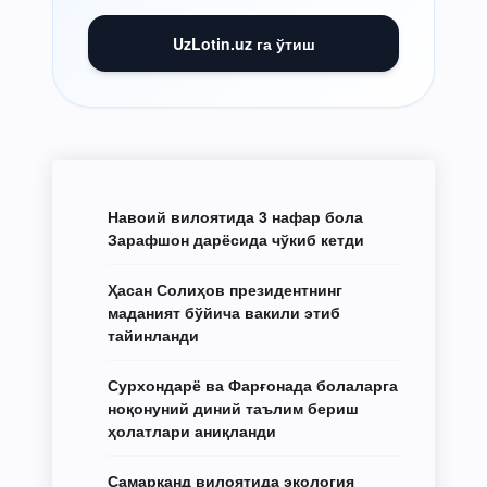
UzLotin.uz га ўтиш
Навоий вилоятида 3 нафар бола
Зарафшон дарёсида чўкиб кетди
Ҳасан Солиҳов президентнинг
маданият бўйича вакили этиб
тайинланди
Сурхондарё ва Фарғонада болаларга
ноқонуний диний таълим бериш
ҳолатлари аниқланди
Самарқанд вилоятида экология