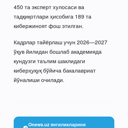
450 та эксперт хулосаси ва
тадқиқотлари ҳисобига 189 та
кибержиноят фош этилган.
Кадрлар тайёрлаш учун 2026—2027
ўқув йилидан бошлаб академияда
кундузги таълим шаклидаги
киберҳуқуқ бўйича бакалавриат
йўналиши очилади.
Onews.uz янгиликларини