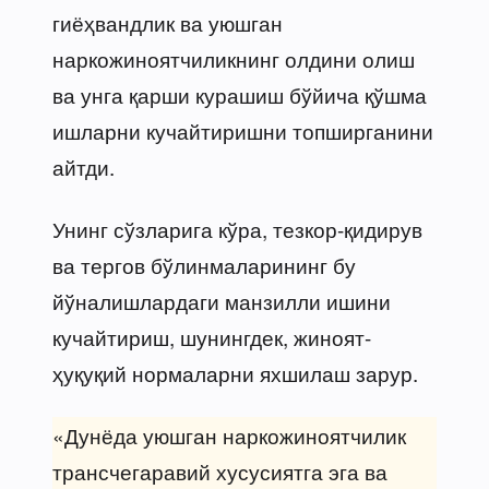
гиёҳвандлик ва уюшган
наркожиноятчиликнинг олдини олиш
ва унга қарши курашиш бўйича қўшма
ишларни кучайтиришни топширганини
айтди.
Унинг сўзларига кўра, тезкор-қидирув
ва тергов бўлинмаларининг бу
йўналишлардаги манзилли ишини
кучайтириш, шунингдек, жиноят-
ҳуқуқий нормаларни яхшилаш зарур.
«Дунёда уюшган наркожиноятчилик
трансчегаравий хусусиятга эга ва