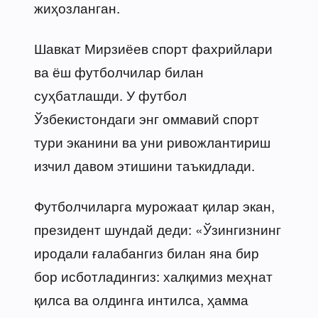
жиҳозланган.
Шавкат Мирзиёев спорт фахрийлари
ва ёш футболчилар билан
суҳбатлашди. У футбол
Ўзбекистондаги энг оммавий спорт
тури эканини ва уни ривожлантириш
изчил давом этишини таъкидлади.
Футболчиларга мурожаат қилар экан,
президент шундай деди: «Ўзингизнинг
иродали ғалабангиз билан яна бир
бор исботладингиз: халқимиз меҳнат
қилса ва олдинга интилса, ҳамма