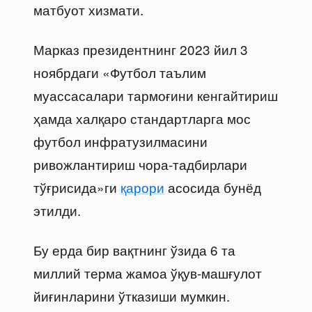
матбуот хизмати.
Марказ президентнинг 2023 йил 3
ноябрдаги «Футбол таълим
муассасалари тармоғини кенгайтириш
ҳамда халқаро стандартларга мос
футбол инфратузилмасини
ривожлантириш чора-тадбирлари
тўғрисида»ги
қарори
асосида бунёд
этилди.
Бу ерда бир вақтнинг ўзида 6 та
миллий терма жамоа ўқув-машғулот
йиғинларини ўтказиши мумкин.