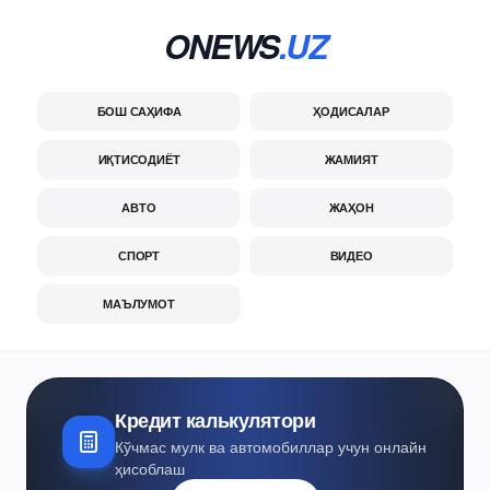
ONEWS
.UZ
БОШ САҲИФА
ҲОДИСАЛАР
ИҚТИСОДИЁТ
ЖАМИЯТ
АВТО
ЖАҲОН
СПОРТ
ВИДЕО
МАЪЛУМОТ
Кредит калькулятори
Кўчмас мулк ва автомобиллар учун онлайн
ҳисоблаш