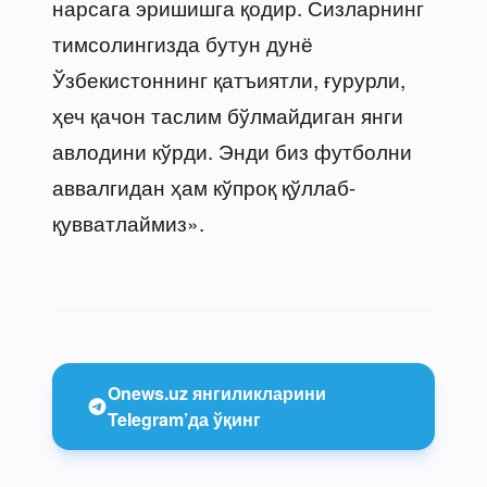
нарсага эришишга қодир. Сизларнинг
тимсолингизда бутун дунё
Ўзбекистоннинг қатъиятли, ғурурли,
ҳеч қачон таслим бўлмайдиган янги
авлодини кўрди. Энди биз футболни
аввалгидан ҳам кўпроқ қўллаб-
қувватлаймиз».
Onews.uz янгиликларини
Telegram’да ўқинг