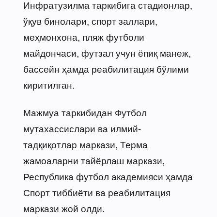
Инфратузилма таркибига стадионлар,
ўқув бинолари, спорт заллари,
меҳмонхона, пляж футболи
майдончаси, футзал учун ёпиқ манеж,
бассейн ҳамда реабилитация бўлими
киритилган.
Мажмуа таркибидан Футбол
мутахассислари ва илмий-
тадқиқотлар маркази, Терма
жамоаларни тайёрлаш маркази,
Республика футбол академияси ҳамда
Спорт тиббиёти ва реабилитация
маркази жой олди.