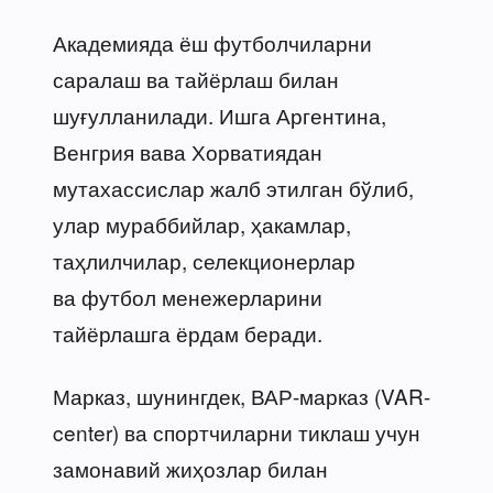
Академияда ёш футболчиларни
саралаш ва тайёрлаш билан
шуғулланилади. Ишга Аргентина,
Венгрия вава Хорватиядан
мутахассислар жалб этилган бўлиб,
улар мураббийлар, ҳакамлар,
таҳлилчилар, селекционерлар
ва футбол менежерларини
тайёрлашга ёрдам беради.
Марказ, шунингдек, ВАР-марказ (VAR-
center) ва спортчиларни тиклаш учун
замонавий жиҳозлар билан