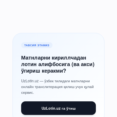
ТАВСИЯ ЭТАМИЗ
Матнларни кириллчадан
лотин алифбосига (ва акси)
ўгириш керакми?
UzLotin.uz — ўзбек тилидаги матнларни
онлайн транслитерация қилиш учун қулай
сервис.
UzLotin.uz га ўтиш