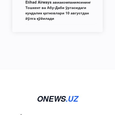
Etihad Airways авиакомпаниясининг
Тошкент ва Абу-Даби ўртасидаги
кундалик қатновлари 10 августдан
йўлга қўйилади
ONEWS
.UZ