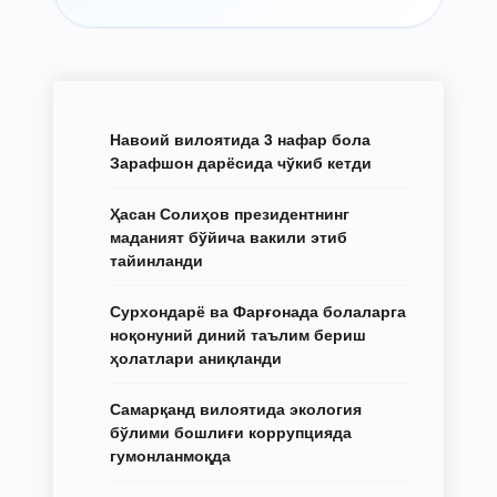
Навоий вилоятида 3 нафар бола
Зарафшон дарёсида чўкиб кетди
Ҳасан Солиҳов президентнинг
маданият бўйича вакили этиб
тайинланди
Сурхондарё ва Фарғонада болаларга
ноқонуний диний таълим бериш
ҳолатлари аниқланди
Самарқанд вилоятида экология
бўлими бошлиғи коррупцияда
гумонланмоқда