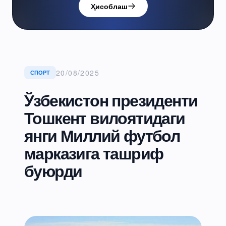
Ҳисоблаш
20/08/2025
СПОРТ
Ўзбекистон президенти
Тошкент вилоятидаги
янги Миллий футбол
марказига ташриф
буюрди