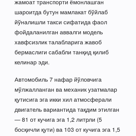
жамоат транспорти ёмонлашган
шароитда бутун мамлакат бўйлаб
йўналишли такси сифатида фаол
фойдаланилган аввалги модель
хавфсизлик талабларига жавоб
бермаслиги сабабли танқид қилиб
келинар эди.
Автомобиль 7 нафар йўловчига
мўлжалланган ва механик узатмалар
қутисига эга икки хил атмосферали
двигатель вариантида тақдим этилган
— 81 от кучига эга 1,2 литрли (5
босқичли қути) ва 103 от кучига эга 1,5