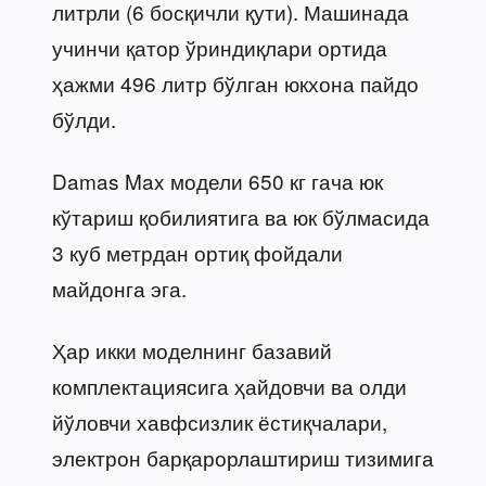
литрли (6 босқичли қути). Машинада
учинчи қатор ўриндиқлари ортида
ҳажми 496 литр бўлган юкхона пайдо
бўлди.
Damas Max модели 650 кг гача юк
кўтариш қобилиятига ва юк бўлмасида
3 куб метрдан ортиқ фойдали
майдонга эга.
Ҳар икки моделнинг базавий
комплектациясига ҳайдовчи ва олди
йўловчи хавфсизлик ёстиқчалари,
электрон барқарорлаштириш тизимига