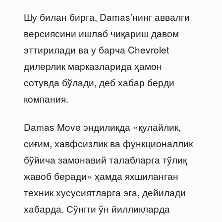
Шу билан бирга, Damas’нинг аввалги
версиясини ишлаб чиқариш давом
эттирилади ва у барча Chevrolet
дилерлик марказларида ҳамон
сотувда бўлади, деб хабар берди
компания.
Damas Move эндиликда «қулайлик,
сиғим, хавфсизлик ва функционаллик
бўйича замонавий талабларга тўлиқ
жавоб беради» ҳамда яхшиланган
техник хусусиятларга эга, дейилади
хабарда. Сўнгги ўн йилликларда