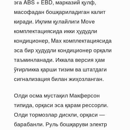
эга ABS + EBD, марказий қулф,
масофадан бошқариладиган калит
киради. Иқлим қулайлиги Move
комплектациясида икки ҳудудли
кондиционер, Max комплектациясида
эса бир ҳудудли кондиционер орқали
таъминланади. Иккала версия ҳам
ўғирликка қарши тизим ва штатдаги
сигнализация билан жиҳозланган.
Олди осма мустақил Макферсон
типида, орқаси эса қарам рессорли.
Олди тормозлар дискли, орқаси —
барабанли. Руль бошқаруви электр