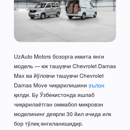
UzAuto Motors бозорга иккита янги
модель — юк ташувчи Chevrolet Damas
Max ва йўловчи ташувчи Chevrolet
Damas Move чиқарилишини
эълон
қилди. Бу Ўзбекистонда ишлаб
чиқарилаётган оммабоп микровэн
моделининг деярли 30 йил ичида илк
бор тўлиқ янгиланишидир.