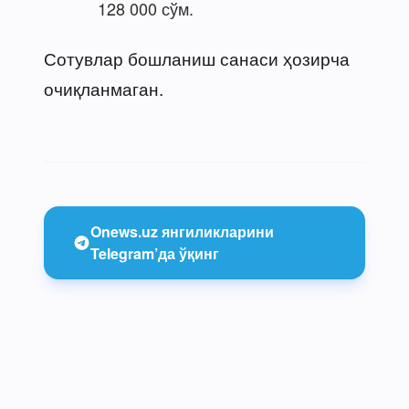
128 000 сўм.
Сотувлар бошланиш санаси ҳозирча
очиқланмаган.
Onews.uz янгиликларини
Telegram’да ўқинг