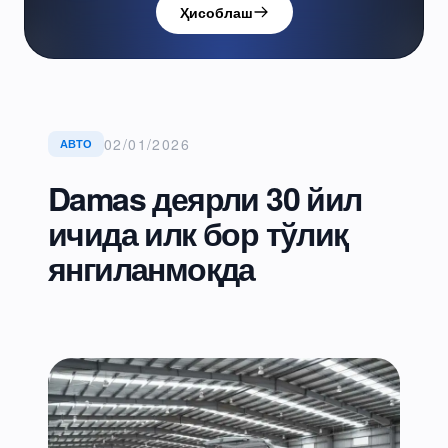
Ҳисоблаш
02/01/2026
АВТО
Damas деярли 30 йил
ичида илк бор тўлиқ
янгиланмоқда