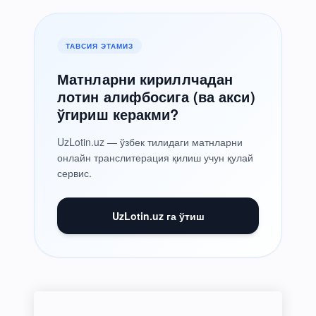
ТАВСИЯ ЭТАМИЗ
Матнларни кириллчадан
лотин алифбосига (ва акси)
ўгириш керакми?
UzLotin.uz — ўзбек тилидаги матнларни
онлайн транслитерация қилиш учун қулай
сервис.
UzLotin.uz га ўтиш