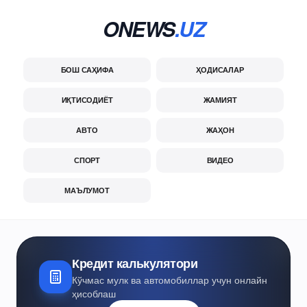
ONEWS
.UZ
БОШ САҲИФА
ҲОДИСАЛАР
ИҚТИСОДИЁТ
ЖАМИЯТ
АВТО
ЖАҲОН
СПОРТ
ВИДЕО
МАЪЛУМОТ
Кредит калькулятори
Кўчмас мулк ва автомобиллар учун онлайн
ҳисоблаш