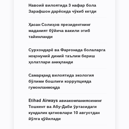
Навоий вилоятида 3 нафар бола
Зарафшон дарёсида чўкиб кетди
Ҳасан Солиҳов президентнинг
маданият бўйича вакили этиб
тайинланди
Сурхондарё ва Фарғонада болаларга
ноқонуний диний таълим бериш
ҳолатлари аниқланди
Самарқанд вилоятида экология
бўлими бошлиғи коррупцияда
гумонланмоқда
Etihad Airways авиакомпаниясининг
Тошкент ва Абу-Даби ўртасидаги
кундалик қатновлари 10 августдан
йўлга қўйилади