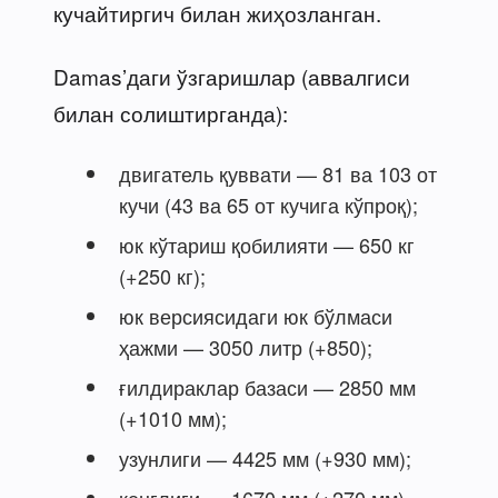
кучайтиргич билан жиҳозланган.
Damas’даги ўзгаришлар (аввалгиси
билан солиштирганда):
двигатель қуввати — 81 ва 103 от
кучи (43 ва 65 от кучига кўпроқ);
юк кўтариш қобилияти — 650 кг
(+250 кг);
юк версиясидаги юк бўлмаси
ҳажми — 3050 литр (+850);
ғилдираклар базаси — 2850 мм
(+1010 мм);
узунлиги — 4425 мм (+930 мм);
кенглиги — 1670 мм (+270 мм).