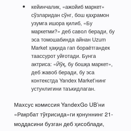
кейинчалик, «ажойиб маркет»
сўзларидан сўнг, бош қаҳрамон
узумга ишора қилиб, «Бу
маркетми?» деб савол беради, бу
эса томошабинда айнан Uzum
Market ҳақида гап бораётгандек
таассурот уйғотади. Бунга
актриса: «Йўқ, бу бошқа маркет»,
деб жавоб беради, бу эса
контекстда Yandex Market’нинг
устунлигини таъкидлаган.
Махсус комиссия YandexGo UB’ни
«Рақобат тўғрисида»ги қонуннинг 21-
моддасини бузган деб ҳисоблади,