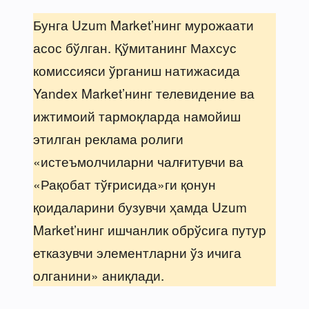
Бунга Uzum Market’нинг мурожаати
асос бўлган. Қўмитанинг Махсус
комиссияси ўрганиш натижасида
Yandex Market’нинг телевидение ва
ижтимоий тармоқларда намойиш
этилган реклама ролиги
«истеъмолчиларни чалғитувчи ва
«Рақобат тўғрисида»ги қонун
қоидаларини бузувчи ҳамда Uzum
Market’нинг ишчанлик обрўсига путур
етказувчи элементларни ўз ичига
олганини» аниқлади.