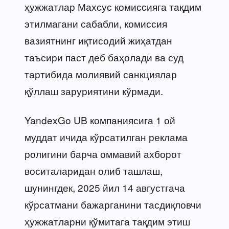
ҳужжатлар Махсус комиссияга тақдим
этилмагани сабабли, комиссия
вазиятнинг иқтисодий жиҳатдан
таъсири паст деб баҳолади ва суд
тартибида молиявий санкциялар
қўллаш заруриятини кўрмади.
YandexGo UB компаниясига 1 ой
муддат ичида кўрсатилган реклама
ролигини барча оммавий ахборот
воситаларидан олиб ташлаш,
шунингдек, 2025 йил 14 августгача
кўрсатмани бажарганини тасдиқловчи
ҳужжатларни қўмитага тақдим этиш