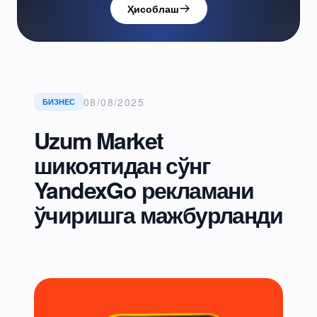
Ҳисоблаш
08/08/2025
БИЗНЕС
Uzum Market
шикоятидан сўнг
YandexGo рекламани
ўчиришга мажбурланди