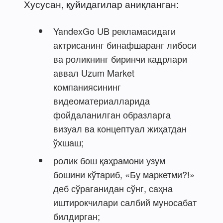
Хусусан, қуйидагилар аниқланган:
YandexGo UB рекламасидаги
актрисанинг бинафшаранг либоси
ва роликнинг биринчи кадрлари
аввал Uzum Market
компаниясининг
видеоматериалларида
фойдаланилган образларга
визуал ва концептуал жиҳатдан
ўхшаш;
ролик бош қаҳрамони узум
бошини кўтариб, «Бу маркетми?!»
деб сўраганидан сўнг, саҳна
иштирокчилари салбий муносабат
билдирган;