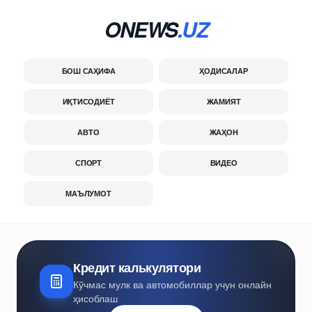
ONEWS
.UZ
БОШ САҲИФА
ҲОДИСАЛАР
ИҚТИСОДИЁТ
ЖАМИЯТ
АВТО
ЖАҲОН
СПОРТ
ВИДЕО
МАЪЛУМОТ
Кредит калькулятори
Кўчмас мулк ва автомобиллар учун онлайн
ҳисоблаш