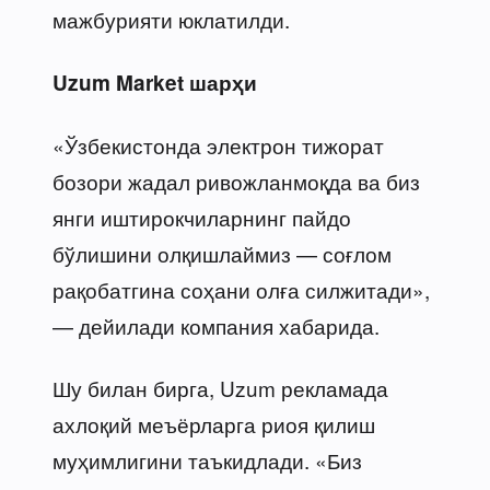
мажбурияти юклатилди.
Uzum Market шарҳи
«Ўзбекистонда электрон тижорат
бозори жадал ривожланмоқда ва биз
янги иштирокчиларнинг пайдо
бўлишини олқишлаймиз — соғлом
рақобатгина соҳани олға силжитади»,
— дейилади компания хабарида.
Шу билан бирга, Uzum рекламада
ахлоқий меъёрларга риоя қилиш
муҳимлигини таъкидлади. «Биз