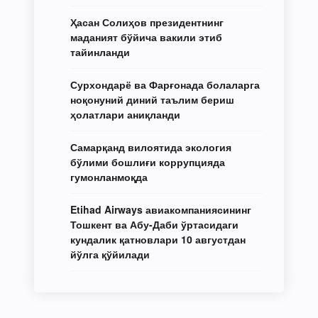
Ҳасан Солиҳов президентнинг
маданият бўйича вакили этиб
тайинланди
Сурхондарё ва Фарғонада болаларга
ноқонуний диний таълим бериш
ҳолатлари аниқланди
Самарқанд вилоятида экология
бўлими бошлиғи коррупцияда
гумонланмоқда
Etihad Airways авиакомпаниясининг
Тошкент ва Абу-Даби ўртасидаги
кундалик қатновлари 10 августдан
йўлга қўйилади