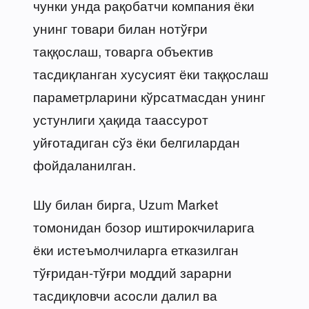
чунки унда рақобатчи компания ёки
унинг товари билан нотўғри
таққослаш, товарга объектив
тасдиқланган хусусият ёки таққослаш
параметрларини кўрсатмасдан унинг
устунлиги ҳақида таассурот
уйғотадиган сўз ёки белгилардан
фойдаланилган.
Шу билан бирга, Uzum Market
томонидан бозор иштирокчиларига
ёки истеъмолчиларга етказилган
тўғридан-тўғри моддий зарарни
тасдиқловчи асосли далил ва