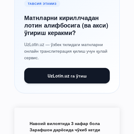
ТАВСИЯ ЭТАМИЗ
Матнларни кириллчадан
лотин алифбосига (ва акси)
ўгириш керакми?
UzLotin.uz — ўзбек тилидаги матнларни
онлайн транслитерация қилиш учун қулай
сервис.
UzLotin.uz га ўтиш
Навоий вилоятида 3 нафар бола
Зарафшон дарёсида чўкиб кетди