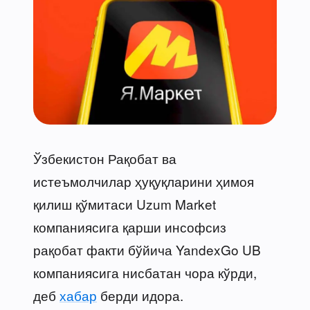
Ўзбекистон Рақобат ва
истеъмолчилар ҳуқуқларини ҳимоя
қилиш қўмитаси Uzum Market
компаниясига қарши инсофсиз
рақобат факти бўйича YandexGo UB
компаниясига нисбатан чора кўрди,
деб
хабар
берди идора.