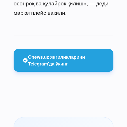
осонроқ ва қулайроқ қилиш», — деди
маркетплейс вакили.
Onews.uz янгиликларини
Telegram’да ўқинг