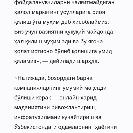
фойдаланувчиларни чалғитмайдиган
ҳалол маркетинг усулларига риоя
қилиш ўта муҳим деб ҳисоблаймиз.
Биз учун вазиятни ҳуқуқий майдонда
ҳал қилиш муҳим эди ва бу ягона
ҳолат истисно бўлиб қолишига умид
қиламиз», — дейилади шарҳда.
«Натижада, бозордаги барча
компанияларнинг умумий мақсади
бўлиши керак — онлайн харид
маданиятини ривожлантириш,
инфратузилмани кучайтириш ва
Ўзбекистондаги одамларнинг ҳаётини