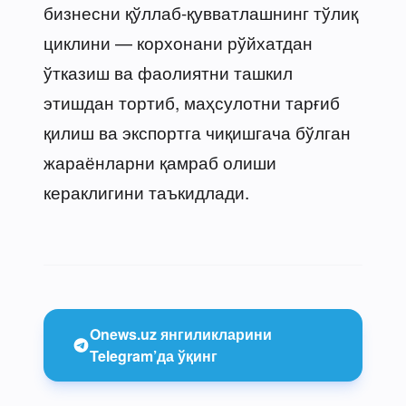
бизнесни қўллаб-қувватлашнинг тўлиқ
циклини — корхонани рўйхатдан
ўтказиш ва фаолиятни ташкил
этишдан тортиб, маҳсулотни тарғиб
қилиш ва экспортга чиқишгача бўлган
жараёнларни қамраб олиши
кераклигини таъкидлади.
Onews.uz янгиликларини
Telegram’да ўқинг