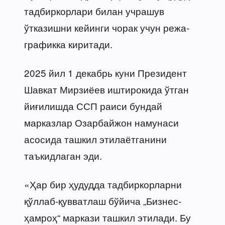
тадбиркорлари билан учрашув
ўтказишни кейинги чорак учун режа-
графикка киритади.
2025 йил 1 декабрь куни Президент
Шавкат Мирзиёев иштирокида ўтган
йиғилишда ССП раиси бундай
марказлар Озарбайжон намунаси
асосида ташкил этилаётганини
таъкидлаган эди.
«Ҳар бир ҳудудда тадбиркорларни
қўллаб-қувватлаш бўйича „Бизнес-
ҳамроҳ“ маркази ташкил этилади. Бу