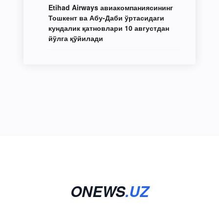
Etihad Airways авиакомпаниясининг
Тошкент ва Абу-Даби ўртасидаги
кундалик қатновлари 10 августдан
йўлга қўйилади
ONEWS
.UZ