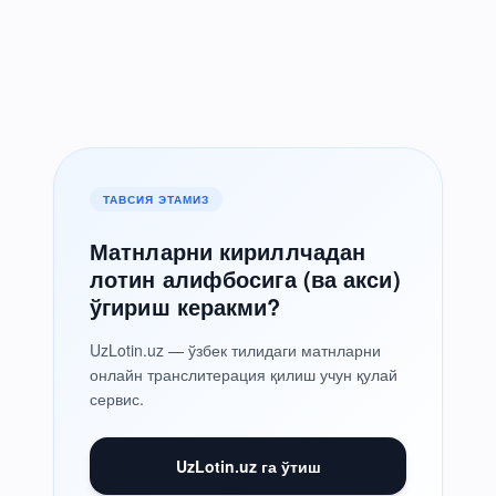
ТАВСИЯ ЭТАМИЗ
Матнларни кириллчадан
лотин алифбосига (ва акси)
ўгириш керакми?
UzLotin.uz — ўзбек тилидаги матнларни
онлайн транслитерация қилиш учун қулай
сервис.
UzLotin.uz га ўтиш