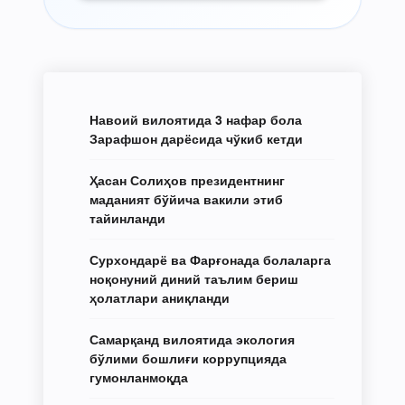
Навоий вилоятида 3 нафар бола
Зарафшон дарёсида чўкиб кетди
Ҳасан Солиҳов президентнинг
маданият бўйича вакили этиб
тайинланди
Сурхондарё ва Фарғонада болаларга
ноқонуний диний таълим бериш
ҳолатлари аниқланди
Самарқанд вилоятида экология
бўлими бошлиғи коррупцияда
гумонланмоқда