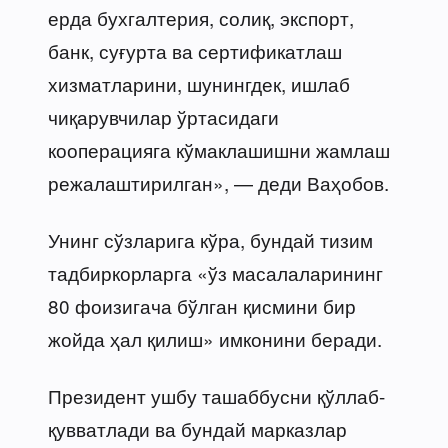
ерда бухгалтерия, солиқ, экспорт,
банк, суғурта ва сертификатлаш
хизматларини, шунингдек, ишлаб
чиқарувчилар ўртасидаги
кооперацияга кўмаклашишни жамлаш
режалаштирилган», — деди Ваҳобов.
Унинг сўзларига кўра, бундай тизим
тадбиркорларга «ўз масалаларининг
80 фоизигача бўлган қисмини бир
жойда ҳал қилиш» имконини беради.
Президент ушбу ташаббусни қўллаб-
қувватлади ва бундай марказлар