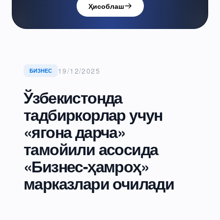
Ҳисоблаш
19/12/2025
БИЗНЕС
Ўзбекистонда
тадбиркорлар учун
«ягона дарча»
тамойили асосида
«Бизнес-ҳамроҳ»
марказлари очилади