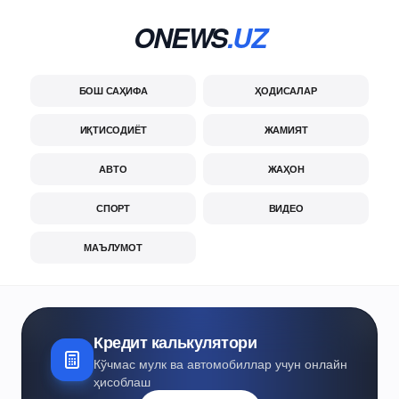
ONEWS
.UZ
БОШ САҲИФА
ҲОДИСАЛАР
ИҚТИСОДИЁТ
ЖАМИЯТ
АВТО
ЖАҲОН
СПОРТ
ВИДЕО
МАЪЛУМОТ
Кредит калькулятори
Кўчмас мулк ва автомобиллар учун онлайн
ҳисоблаш