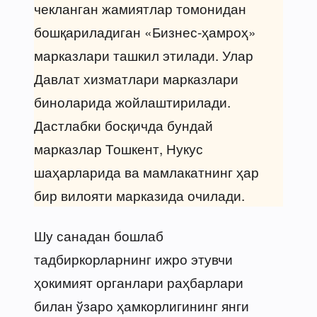
чекланган жамиятлар томонидан
бошқариладиган «Бизнес-ҳамроҳ»
марказлари ташкил этилади. Улар
Давлат хизматлари марказлари
биноларида жойлаштирилади.
Дастлабки босқичда бундай
марказлар Тошкент, Нукус
шаҳарларида ва мамлакатнинг ҳар
бир вилояти марказида очилади.
Шу санадан бошлаб
тадбиркорларнинг ижро этувчи
ҳокимият органлари раҳбарлари
билан ўзаро ҳамкорлигининг янги