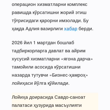
операцион хизматларни комплекс
равишда кўрсатишни жорий этиш
тўғрисидаги қарорни имзолади. Бу
ҳақда Адлия вазирлиги
хабар
берди.
2026 йил 1 мартдан бошлаб
тадбиркорларга давлат ва айрим
хусусий хизматларни «ягона дарча»
тамойили асосида кўрсатишни
назарда тутувчи «Бизнес-ҳамроҳ»
лойиҳаси йўлга қўйилади.
Лойиҳа доирасида Савдо-саноат
палатаси ҳузурида масъулияти