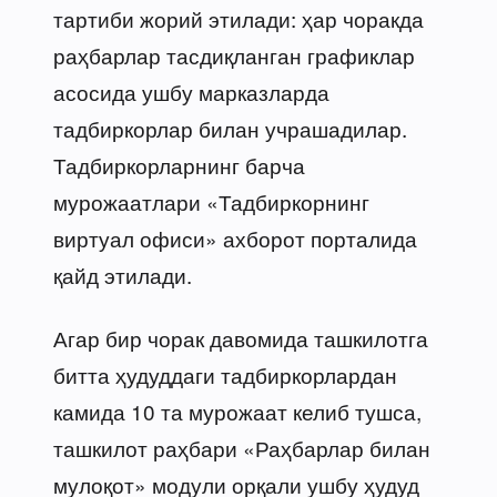
тартиби жорий этилади: ҳар чоракда
раҳбарлар тасдиқланган графиклар
асосида ушбу марказларда
тадбиркорлар билан учрашадилар.
Тадбиркорларнинг барча
мурожаатлари «Тадбиркорнинг
виртуал офиси» ахборот порталида
қайд этилади.
Агар бир чорак давомида ташкилотга
битта ҳудуддаги тадбиркорлардан
камида 10 та мурожаат келиб тушса,
ташкилот раҳбари «Раҳбарлар билан
мулоқот» модули орқали ушбу ҳудуд