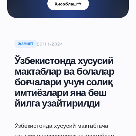
Ҳисоблаш
26/11/2024
ЖАМИЯТ
Ўзбекистонда хусусий
мактаблар ва болалар
боғчалари учун солиқ
имтиёзлари яна беш
йилга узайтирилди
Ўзбекистонда хусусий мактабгача
таълим муассасалари ва мактаблар