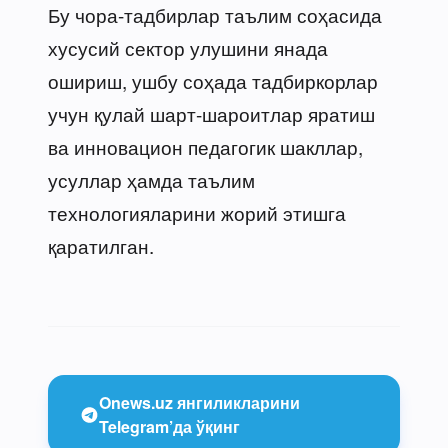
Бу чора-тадбирлар таълим соҳасида
хусусий сектор улушини янада
ошириш, ушбу соҳада тадбиркорлар
учун қулай шарт-шароитлар яратиш
ва инновацион педагогик шакллар,
усуллар ҳамда таълим
технологияларини жорий этишга
қаратилган.
Onews.uz янгиликларини
Telegram’да ўқинг