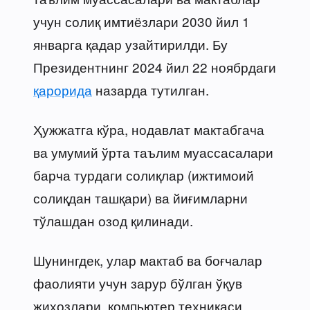
учун солиқ имтиёзлари 2030 йил 1
январга қадар узайтирилди. Бу
Президентнинг 2024 йил 22 ноябрдаги
қарорида
назарда тутилган.
Ҳужжатга кўра, нодавлат мактабгача
ва умумий ўрта таълим муассасалари
барча турдаги солиқлар (ижтимоий
солиқдан ташқари) ва йиғимларни
тўлашдан озод қилинади.
Шунингдек, улар мактаб ва боғчалар
фаолияти учун зарур бўлган ўқув
жиҳозлари, компьютер техникаси,