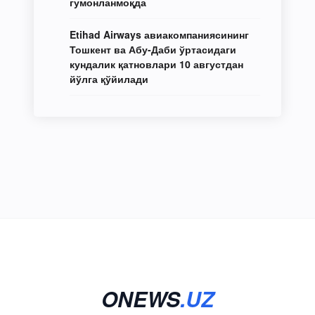
гумонланмоқда
Etihad Airways авиакомпаниясининг
Тошкент ва Абу-Даби ўртасидаги
кундалик қатновлари 10 августдан
йўлга қўйилади
ONEWS
.UZ