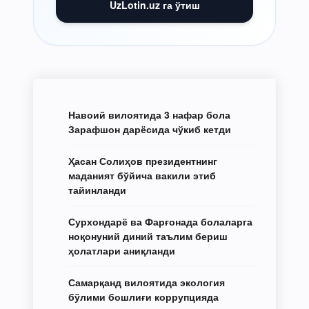
UzLotin.uz га ўтиш
Навоий вилоятида 3 нафар бола
Зарафшон дарёсида чўкиб кетди
Ҳасан Солиҳов президентнинг
маданият бўйича вакили этиб
тайинланди
Сурхондарё ва Фарғонада болаларга
ноқонуний диний таълим бериш
ҳолатлари аниқланди
Самарқанд вилоятида экология
бўлими бошлиғи коррупцияда