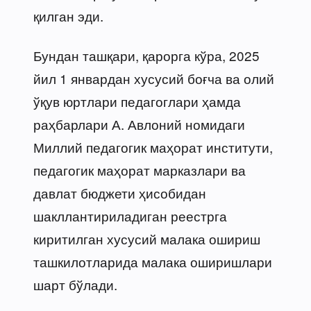
қилган эди.
Бундан ташқари, қарорга кўра, 2025
йил 1 январдан хусусий боғча ва олий
ўқув юртлари педагоглари ҳамда
раҳбарлари А. Авлоний номидаги
Миллий педагогик маҳорат институти,
педагогик маҳорат марказлари ва
давлат бюджети ҳисобидан
шакллантириладиган реестрга
киритилган хусусий малака ошириш
ташкилотларида малака оширишлари
шарт бўлади.