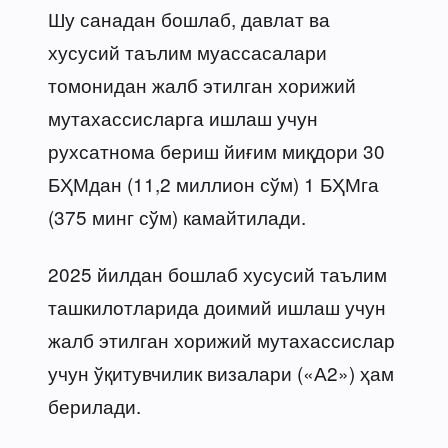
Шу санадан бошлаб, давлат ва
хусусий таълим муассасалари
томонидан жалб этилган хорижий
мутахассисларга ишлаш учун
рухсатнома бериш йиғим миқдори 30
БҲМдан (11,2 миллион сўм) 1 БҲМга
(375 минг сўм) камайтилади.
2025 йилдан бошлаб хусусий таълим
ташкилотларида доимий ишлаш учун
жалб этилган хорижий мутахассислар
учун ўқитувчилик визалари («А2») ҳам
берилади.