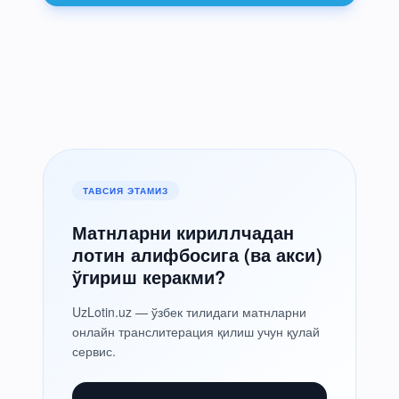
ТАВСИЯ ЭТАМИЗ
Матнларни кириллчадан
лотин алифбосига (ва акси)
ўгириш керакми?
UzLotin.uz — ўзбек тилидаги матнларни
онлайн транслитерация қилиш учун қулай
сервис.