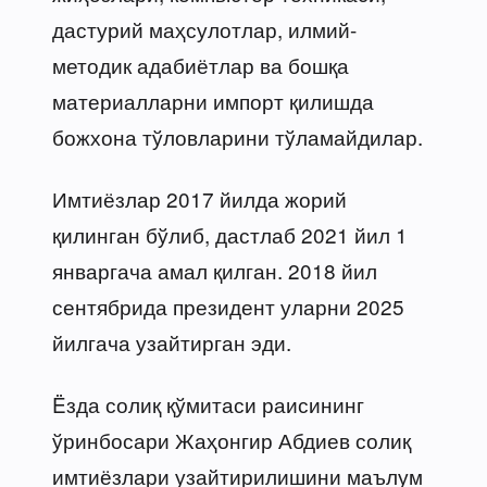
дастурий маҳсулотлар, илмий-
методик адабиётлар ва бошқа
материалларни импорт қилишда
божхона тўловларини тўламайдилар.
Имтиёзлар 2017 йилда жорий
қилинган бўлиб, дастлаб 2021 йил 1
январгача амал қилган. 2018 йил
сентябрида президент уларни 2025
йилгача узайтирган эди.
Ëзда солиқ қўмитаси раисининг
ўринбосари Жаҳонгир Абдиев солиқ
имтиёзлари узайтирилишини маълум