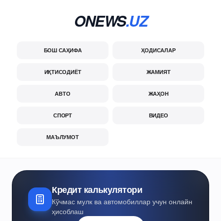
ONEWS
.UZ
БОШ САҲИФА
ҲОДИСАЛАР
ИҚТИСОДИЁТ
ЖАМИЯТ
АВТО
ЖАҲОН
СПОРТ
ВИДЕО
МАЪЛУМОТ
Кредит калькулятори
Кўчмас мулк ва автомобиллар учун онлайн
ҳисоблаш