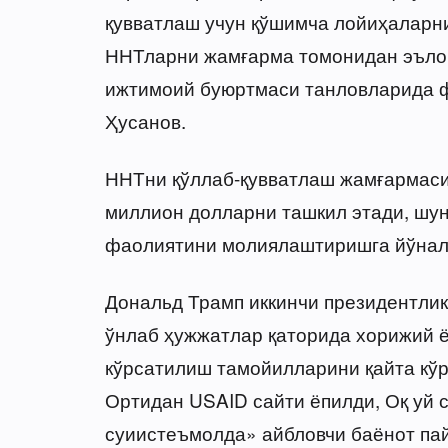
қувватлаш учун қўшимча лойиҳаларни
ННТларни жамғарма томонидан эълон
ижтимоий буюртмаси танловларида ф
Ҳусанов.
ННТни қўллаб-қувватлаш жамғармаси
миллион долларни ташкил этади, шу
фаолиятини молиялаштиришга йўнал
Дональд Трамп иккинчи президентлик
ўнлаб ҳужжатлар қаторида хорижий ё
кўрсатилиш тамойилларини қайта кў
Ортидан USAID сайти ёпилди, Оқ уй 
суиистеъмолда» айбловчи баёнот пай