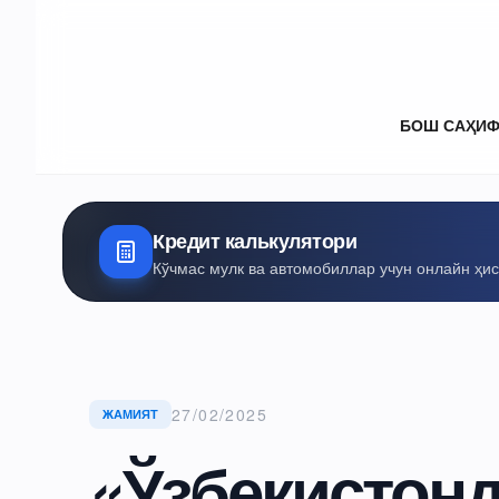
БОШ САҲИ
Кредит калькулятори
Кўчмас мулк ва автомобиллар учун онлайн ҳи
27/02/2025
ЖАМИЯТ
«Ўзбекистон