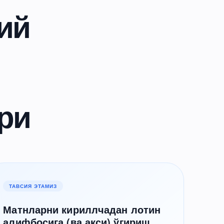
ий
ри
ТАВСИЯ ЭТАМИЗ
Матнларни кириллчадан лотин
алифбосига (ва акси) ўгириш