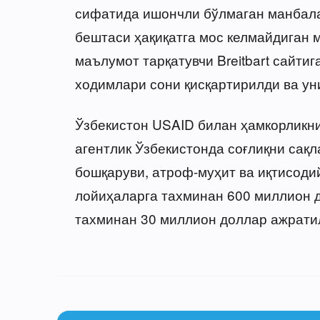
сифатида ишончли бўлмаган манбала
бештаси ҳақиқатга мос келмайдиган ма
маълумот тарқатувчи Breitbart сайти
ходимлари сони қисқартирилди ва уни
Ўзбекистон USAID билан ҳамкорликни
агентлик Ўзбекистонда соғлиқни сақл
бошқаруви, атроф-муҳит ва иқтисоди
лойиҳаларга тахминан 600 миллион д
тахминан 30 миллион доллар ажрати