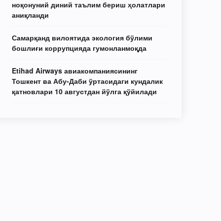
ноқонуний диний таълим бериш ҳолатлари
аниқланди
Самарқанд вилоятида экология бўлими
бошлиғи коррупцияда гумонланмоқда
Etihad Airways авиакомпаниясининг
Тошкент ва Абу-Даби ўртасидаги кундалик
қатновлари 10 августдан йўлга қўйилади