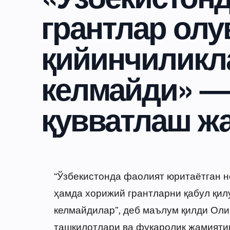
грантлар ол
қийинчиликл
келмайди» —
қувватлаш ж
“Ўзбекистонда фаолият юритаётган 
ҳамда хорижий грантларни қабул қил
келмайдилар”, деб маълум қилди Ол
ташкилотлари ва фуқаролик жамиятин