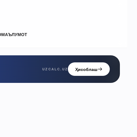
О
МАЪЛУМОТ
Ҳисоблаш
UZCALC.UZ