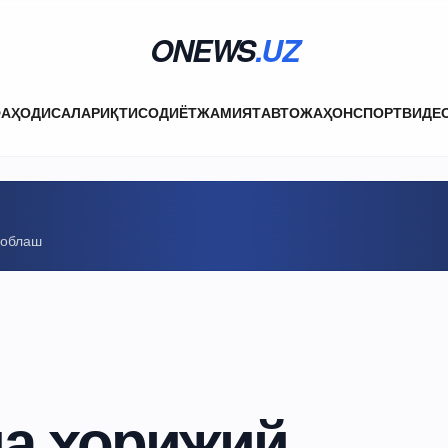
ONEWS
.UZ
ФА
ҲОДИСАЛАР
ИҚТИСОДИЁТ
ЖАМИЯТ
АВТО
ЖАҲОН
СПОРТ
ВИДЕ
соблаш
да хорижий