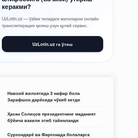
керакми?
UzLotin.uz — ўзбек тилидаги матнларни онлайн
транслитерация қилиш учун қулай сервис.
UzLotin.uz га ўтиш
Навоий вилоятида 3 нафар бола
Зарафшон дарёсида чўкиб кетди
Ҳасан Солиҳов президентнинг маданият
бўйича вакили этиб тайинланди
Сурхондарё ва Фарғонада болаларга