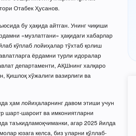
тори Отабек Ҳусанов.
вьюсида бу ҳақида айтган. Унинг чиқиши
рдамни «музлатгани» ҳақидаги хабарлар
йлаб кўплаб лойиҳалар тўхтаб қолиш
авлатларга ёрдамни турли идоралар
Давлат департаменти, АҚШнинг халқаро
он, Қишлоқ хўжалиги вазирлиги ва
акда ҳам лойиҳаларнинг давом этиши учун
рур шарт-шароит ва имкониятларни
ида таъкидламоқчиманки, агар 2025 йилда
олар юзага келса, биз уларни қўллаб-