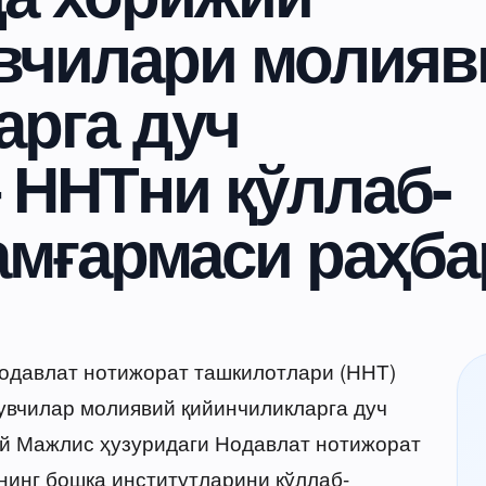
увчилари молияв
арга дуч
 ННТни қўллаб-
амғармаси раҳба
нодавлат нотижорат ташкилотлари (ННТ)
увчилар молиявий қийинчиликларга дуч
ий Мажлис ҳузуридаги Нодавлат нотижорат
инг бошқа институтларини қўллаб-