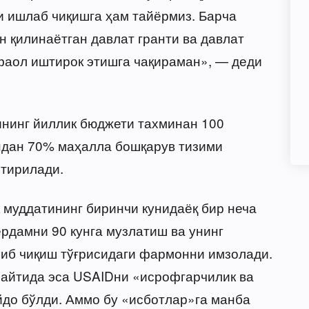
 ишлаб чиқишга ҳам тайёрмиз. Барча
 қилинаётган давлат гранти ва давлат
аол иштирок этишга чақираман», — деди
нинг йиллик бюджети тахминан 100
ндан 70% маҳалла бошқарув тизими
тирилади.
 муддатининг биринчи кунидаёқ бир неча
рдамни 90 кунга музлатиш ва унинг
риб чиқиш тўғрисидаги фармонни имзолади.
сайтида эса USAIDни «исрофгарчилик ва
до бўлди. Аммо бу «исботлар»га манба