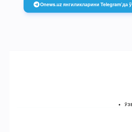
Onews.uz янгиликларини Telegram’да ў
ЎЗ