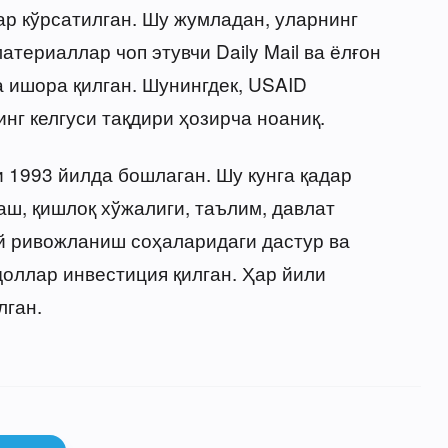
р кўрсатилган. Шу жумладан, уларнинг
териаллар чоп этувчи Daily Mail ва ёлғон
га ишора қилган. Шунингдек, USAID
нг келгуси тақдири ҳозирча ноаниқ.
 1993 йилда бошлаган. Шу кунга қадар
аш, қишлоқ хўжалиги, таълим, давлат
й ривожланиш соҳаларидаги дастур ва
оллар инвестиция қилган. Ҳар йили
лган.