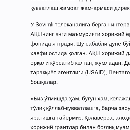
қувватлаш жамоат жамғармаси дирек
У Sevimli телеканалига берган интер
АҚШнинг янги маъмурияти хорижий ё
фонида янгради. Шу сабабли дунё бў
хавфи остида қолган. АҚШ хорижий д
орқали кўрсатиб келган, жумладан, 
тараққиёт агентлиги (USAID), Пентаг
бошқалар.
«Биз ўтмишда ҳам, бугун ҳам, келаж
тўлиқ қўллаб-қувватлашга, барча за
яратишга тайёрмиз. Қолаверса, алоҳ
хорижий грантлар билан боғлиқ муамм