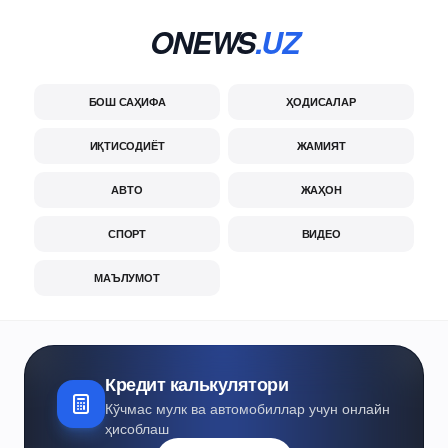
ONEWS
.UZ
БОШ САҲИФА
ҲОДИСАЛАР
ИҚТИСОДИЁТ
ЖАМИЯТ
АВТО
ЖАҲОН
СПОРТ
ВИДЕО
МАЪЛУМОТ
Кредит калькулятори
Кўчмас мулк ва автомобиллар учун онлайн
ҳисоблаш