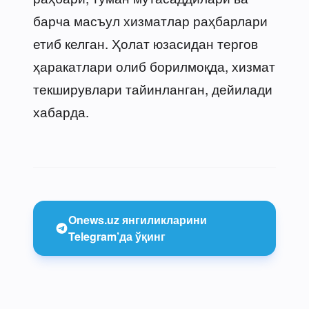
барча масъул хизматлар раҳбарлари
етиб келган. Ҳолат юзасидан тергов
ҳаракатлари олиб борилмоқда, хизмат
текширувлари тайинланган, дейилади
хабарда.
Onews.uz янгиликларини
Telegram’да ўқинг