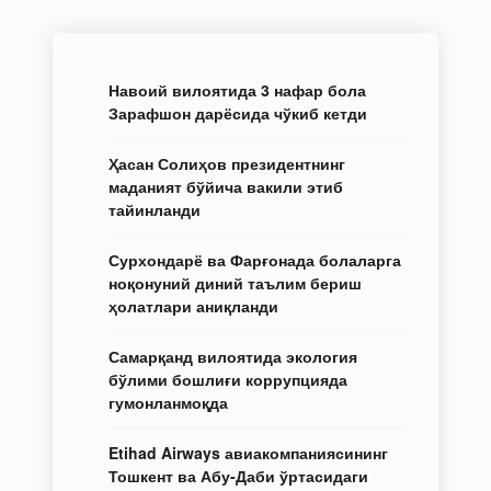
Навоий вилоятида 3 нафар бола
Зарафшон дарёсида чўкиб кетди
Ҳасан Солиҳов президентнинг
маданият бўйича вакили этиб
тайинланди
Сурхондарё ва Фарғонада болаларга
ноқонуний диний таълим бериш
ҳолатлари аниқланди
Самарқанд вилоятида экология
бўлими бошлиғи коррупцияда
гумонланмоқда
Etihad Airways авиакомпаниясининг
Тошкент ва Абу-Даби ўртасидаги