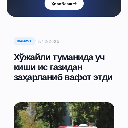
Ҳисоблаш
18/12/2025
ЖАМИЯТ
Хўжайли туманида уч
киши ис газидан
заҳарланиб вафот этди