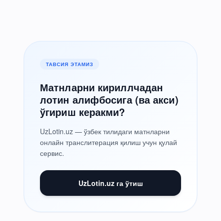
ТАВСИЯ ЭТАМИЗ
Матнларни кириллчадан
лотин алифбосига (ва акси)
ўгириш керакми?
UzLotin.uz — ўзбек тилидаги матнларни
онлайн транслитерация қилиш учун қулай
сервис.
UzLotin.uz га ўтиш