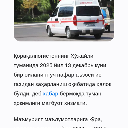
Қорақалпоғистоннинг Хўжайли
туманида 2025 йил 13 декабрь куни
бир оиланинг уч нафар аъзоси ис
газидан заҳарланиш оқибатида ҳалок
бўлди, деб
хабар
бермоқда туман
ҳокимлиги матбуот хизмати.
Маъмурият маълумотларига кўра,