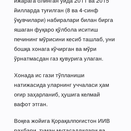
ижарага олинган уйда 2011 ва 2015
йилларда туғилган (8 ва 4-синф
ўқувчилари) набиралари билан бирга
яшаган фуқаро қўлбола иситиш
печининг мўрисини кесиб ташлаб, уни
бошқа хонага кўчирган ва мўри
ўрнатмасдан газ қувурига улаган.
Хонада ис гази тўпланиши
натижасида уларнинг уччаласи ҳам
оғир заҳарланиб, ҳушига келмай
вафот этган.
Воқеа жойига Қорақалпоғистон ИИВ
раҳбари, туман мутасаддилари ва