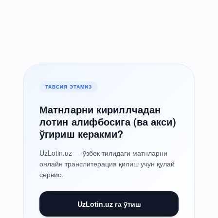
ТАВСИЯ ЭТАМИЗ
Матнларни кириллчадан
лотин алифбосига (ва акси)
ўгириш керакми?
UzLotin.uz — ўзбек тилидаги матнларни
онлайн транслитерация қилиш учун қулай
сервис.
UzLotin.uz га ўтиш