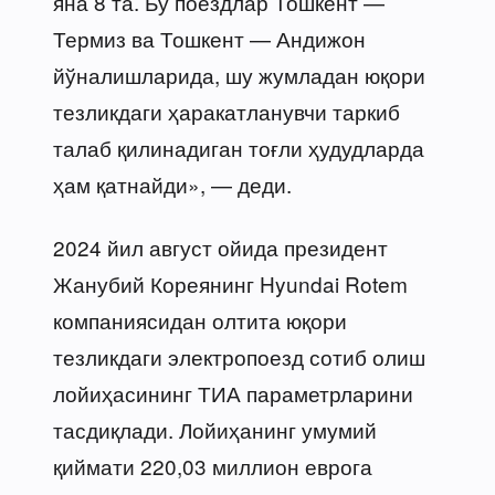
яна 8 та. Бу поездлар Тошкент —
Термиз ва Тошкент — Андижон
йўналишларида, шу жумладан юқори
тезликдаги ҳаракатланувчи таркиб
талаб қилинадиган тоғли ҳудудларда
ҳам қатнайди», — деди.
2024 йил август ойида президент
Жанубий Кореянинг Hyundai Rotem
компаниясидан олтита юқори
тезликдаги электропоезд сотиб олиш
лойиҳасининг ТИА параметрларини
тасдиқлади. Лойиҳанинг умумий
қиймати 220,03 миллион еврога