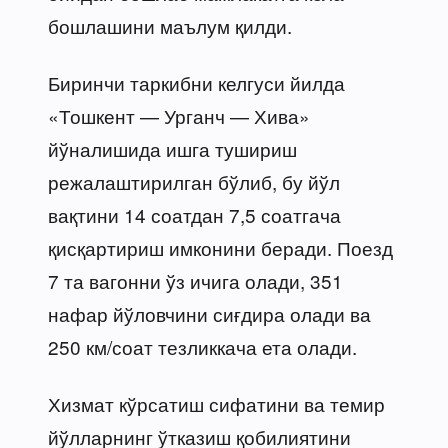
бошлашини маълум қилди.
Биринчи таркибни келгуси йилда
«Тошкент — Урганч — Хива»
йўналишида ишга тушириш
режалаштирилган бўлиб, бу йўл
вақтини 14 соатдан 7,5 соатгача
қисқартириш имконини беради. Поезд
7 та вагонни ўз ичига олади, 351
нафар йўловчини сиғдира олади ва
250 км/соат тезликкача ета олади.
Хизмат кўрсатиш сифатини ва темир
йўлларнинг ўтказиш қобилиятини