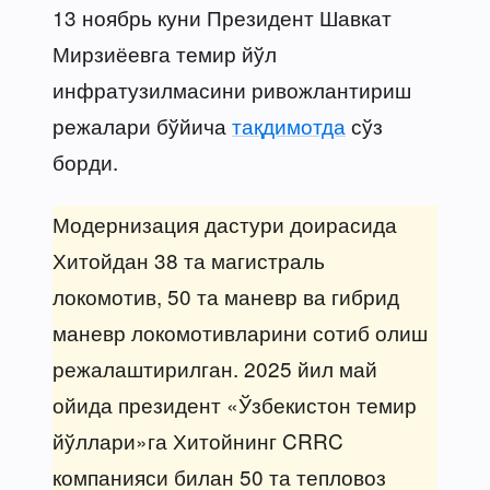
13 ноябрь куни Президент Шавкат
Мирзиёевга темир йўл
инфратузилмасини ривожлантириш
режалари бўйича
тақдимотда
сўз
борди.
Модернизация дастури доирасида
Хитойдан 38 та магистраль
локомотив, 50 та маневр ва гибрид
маневр локомотивларини сотиб олиш
режалаштирилган. 2025 йил май
ойида президент «Ўзбекистон темир
йўллари»га Хитойнинг CRRC
компанияси билан 50 та тепловоз