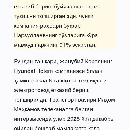
етказиб бериш бўйича шартнома
тузишни топширган эди, чунки
компания раҳбари Зуфар
Нарзуллаевнинг сўзларига кўра,
мавжуд паркнинг 91% эскирган.
Бундан ташқари, Жанубий Кореянинг
Hyundai Rotem компанияси билан
ҳамкорликда 6 та юқори тезликдаги
электропоезд етказиб бериш
топширилди. Транспорт вазири Илҳом
Маҳкамов телеканалга берган
интервьюсида улар 2025 йил декабрь
ойидан бошлаб мамлакатга кела