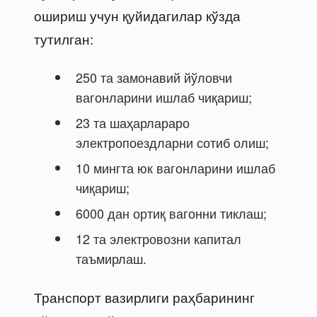
ошириш учун қуйидагилар кўзда
тутилган:
250 та замонавий йўловчи
вагонларини ишлаб чиқариш;
23 та шаҳарлараро
электропоездларни сотиб олиш;
10 мингта юк вагонларини ишлаб
чиқариш;
6000 дан ортиқ вагонни тиклаш;
12 та электровозни капитал
таъмирлаш.
Транспорт вазирлиги раҳбарининг