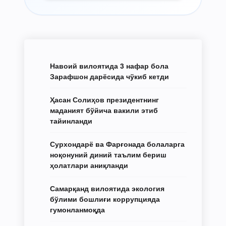
Навоий вилоятида 3 нафар бола
Зарафшон дарёсида чўкиб кетди
Ҳасан Солиҳов президентнинг
маданият бўйича вакили этиб
тайинланди
Сурхондарё ва Фарғонада болаларга
ноқонуний диний таълим бериш
ҳолатлари аниқланди
Самарқанд вилоятида экология
бўлими бошлиғи коррупцияда
гумонланмоқда