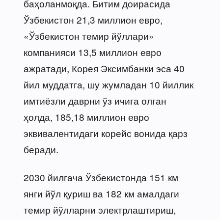
баҳоланмоқда. Битим доирасида
Ўзбекистон 21,3 миллион евро,
«Ўзбекистон темир йўллари»
компанияси 13,5 миллион евро
ажратади, Корея Эксимбанки эса 40
йил муддатга, шу жумладан 10 йиллик
имтиёзли даврни ўз ичига олган
ҳолда, 185,18 миллион евро
эквивалентидаги корейс вонида қарз
беради.
2030 йилгача Ўзбекистонда 151 км
янги йўл қуриш ва 182 км амалдаги
темир йўлларни электрлаштириш,