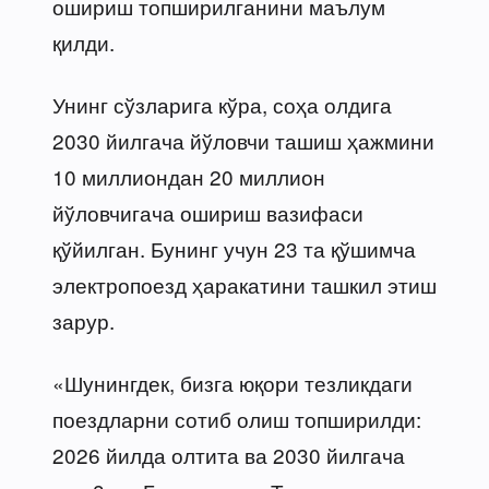
ошириш топширилганини маълум
қилди.
Унинг сўзларига кўра, соҳа олдига
2030 йилгача йўловчи ташиш ҳажмини
10 миллиондан 20 миллион
йўловчигача ошириш вазифаси
қўйилган. Бунинг учун 23 та қўшимча
электропоезд ҳаракатини ташкил этиш
зарур.
«Шунингдек, бизга юқори тезликдаги
поездларни сотиб олиш топширилди:
2026 йилда олтита ва 2030 йилгача