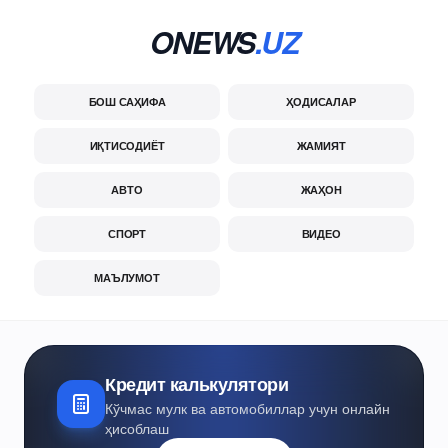
ONEWS
.UZ
БОШ САҲИФА
ҲОДИСАЛАР
ИҚТИСОДИЁТ
ЖАМИЯТ
АВТО
ЖАҲОН
СПОРТ
ВИДЕО
МАЪЛУМОТ
Кредит калькулятори
Кўчмас мулк ва автомобиллар учун онлайн
ҳисоблаш