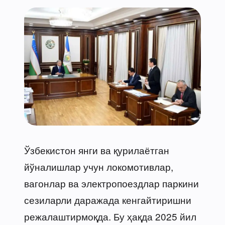
Ўзбекистон янги ва қурилаётган
йўналишлар учун локомотивлар,
вагонлар ва электропоездлар паркини
сезиларли даражада кенгайтиришни
режалаштирмоқда. Бу ҳақда 2025 йил