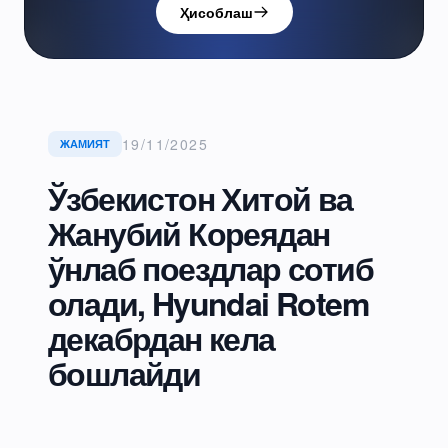
Ҳисоблаш
19/11/2025
ЖАМИЯТ
Ўзбекистон Хитой ва
Жанубий Кореядан
ўнлаб поездлар сотиб
олади, Hyundai Rotem
декабрдан кела
бошлайди