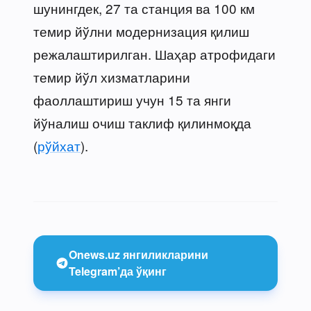
шунингдек, 27 та станция ва 100 км
темир йўлни модернизация қилиш
режалаштирилган. Шаҳар атрофидаги
темир йўл хизматларини
фаоллаштириш учун 15 та янги
йўналиш очиш таклиф қилинмоқда
(
рўйхат
).
Onews.uz янгиликларини
Telegram’да ўқинг