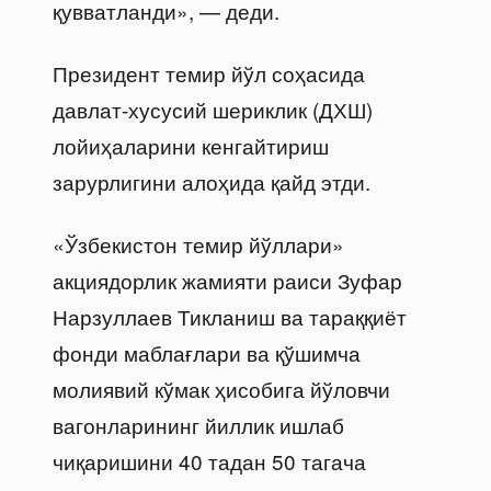
қувватланди», — деди.
Президент темир йўл соҳасида
давлат-хусусий шериклик (ДХШ)
лойиҳаларини кенгайтириш
зарурлигини алоҳида қайд этди.
«Ўзбекистон темир йўллари»
акциядорлик жамияти раиси Зуфар
Нарзуллаев Тикланиш ва тараққиёт
фонди маблағлари ва қўшимча
молиявий кўмак ҳисобига йўловчи
вагонларининг йиллик ишлаб
чиқаришини 40 тадан 50 тагача