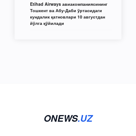
Etihad Airways авиакомпаниясининг
Тошкент ва Абу-Даби ўртасидаги
кундалик қатновлари 10 августдан
йўлга қўйилади
ONEWS
.UZ