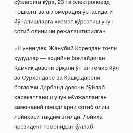
сўзларига кўра, 23 та электропоезд
Тошкент ва агломерация ўртасидаги
йўналишларга хизмат кўрсатиш учун
сотиб олиниши режалаштирилган.
«Шунингдек, Жанубий Кореядан тоғли
ҳудудлар — водийни боғлайдиган
Қамчиқ довони орқали ўтган темир йўл
ва Сурхондарё ва Қашқадарёни
боғловчи Дарбанд довони бўйлаб
ҳаракатланиш учун мўлжалланган
замонавий поездларни сотиб олиш
лойиҳаси тақдим этилди. Лойиҳа
президент томонидан қўллаб-