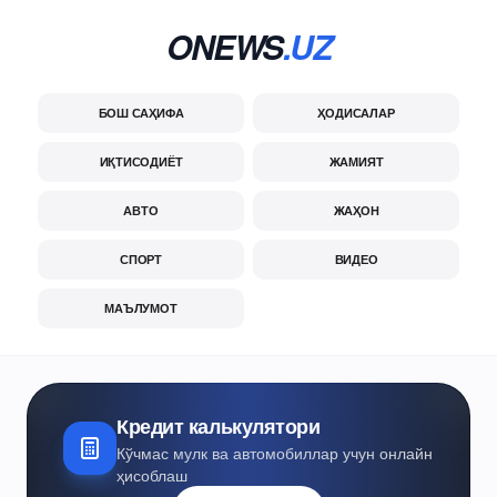
ONEWS
.UZ
БОШ САҲИФА
ҲОДИСАЛАР
ИҚТИСОДИЁТ
ЖАМИЯТ
АВТО
ЖАҲОН
СПОРТ
ВИДЕО
МАЪЛУМОТ
Кредит калькулятори
Кўчмас мулк ва автомобиллар учун онлайн
ҳисоблаш