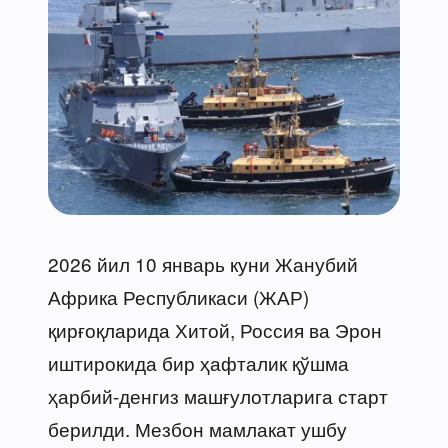
2026 йил 10 январь куни Жанубий
Африка Республикаси (ЖАР)
қирғоқларида Хитой, Россия ва Эрон
иштирокида бир ҳафталик қўшма
ҳарбий-денгиз машғулотларига старт
берилди. Мезбон мамлакат ушбу