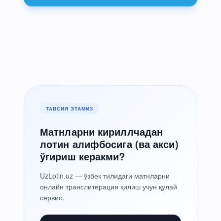
ТАВСИЯ ЭТАМИЗ
Матнларни кириллчадан
лотин алифбосига (ва акси)
ўгириш керакми?
UzLotin.uz — ўзбек тилидаги матнларни
онлайн транслитерация қилиш учун қулай
сервис.