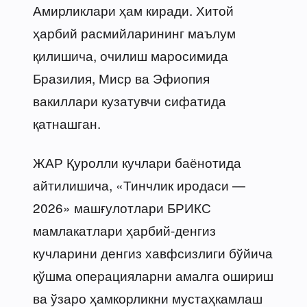
Амирликлари ҳам киради. Хитой
ҳарбий расмийларининг маълум
қилишича, очилиш маросимида
Бразилия, Миср ва Эфиопия
вакиллари кузатувчи сифатида
қатнашган.
ЖАР Қуролли кучлари баёнотида
айтилишича, «Тинчлик иродаси —
2026» машғулотлари БРИКС
мамлакатлари ҳарбий-денгиз
кучларини денгиз хавфсизлиги бўйича
қўшма операцияларни амалга ошириш
ва ўзаро ҳамкорликни мустаҳкамлаш