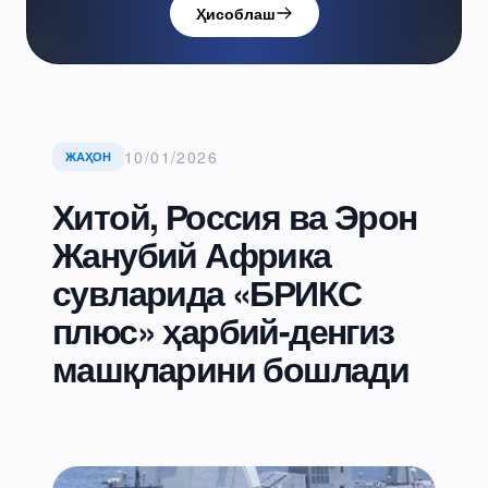
Ҳисоблаш
10/01/2026
ЖАҲОН
Хитой, Россия ва Эрон
Жанубий Африка
сувларида «БРИКС
плюс» ҳарбий-денгиз
машқларини бошлади