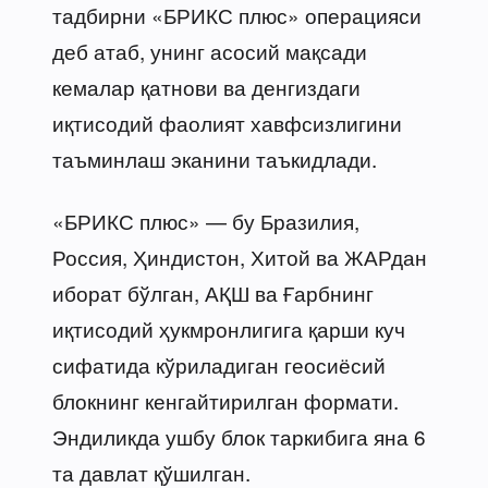
тадбирни «БРИКС плюс» операцияси
деб атаб, унинг асосий мақсади
кемалар қатнови ва денгиздаги
иқтисодий фаолият хавфсизлигини
таъминлаш эканини таъкидлади.
«БРИКС плюс» — бу Бразилия,
Россия, Ҳиндистон, Хитой ва ЖАРдан
иборат бўлган, АҚШ ва Ғарбнинг
иқтисодий ҳукмронлигига қарши куч
сифатида кўриладиган геосиёсий
блокнинг кенгайтирилган формати.
Эндиликда ушбу блок таркибига яна 6
та давлат қўшилган.