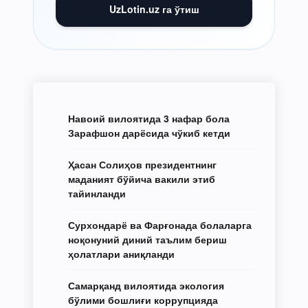
UzLotin.uz га ўтиш
Навоий вилоятида 3 нафар бола
Зарафшон дарёсида чўкиб кетди
Ҳасан Солиҳов президентнинг
маданият бўйича вакили этиб
тайинланди
Сурхондарё ва Фарғонада болаларга
ноқонуний диний таълим бериш
ҳолатлари аниқланди
Самарқанд вилоятида экология
бўлими бошлиғи коррупцияда