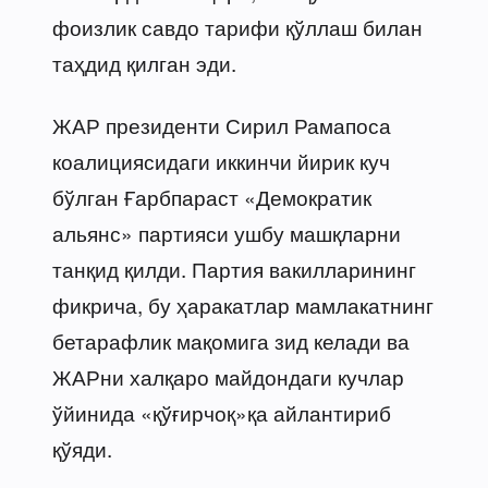
фоизлик савдо тарифи қўллаш билан
таҳдид қилган эди.
ЖАР президенти Сирил Рамапоса
коалициясидаги иккинчи йирик куч
бўлган Ғарбпараст «Демократик
альянс» партияси ушбу машқларни
танқид қилди. Партия вакилларининг
фикрича, бу ҳаракатлар мамлакатнинг
бетарафлик мақомига зид келади ва
ЖАРни халқаро майдондаги кучлар
ўйинида «қўғирчоқ»қа айлантириб
қўяди.