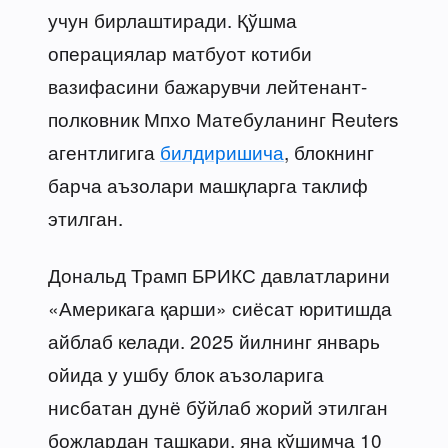
учун бирлаштиради. Қўшма
операциялар матбуот котиби
вазифасини бажарувчи лейтенант-
полковник Мпхо Матебуланинг Reuters
агентлигига
билдиришича
, блокнинг
барча аъзолари машқларга таклиф
этилган.
Дональд Трамп БРИКС давлатларини
«Америкага қарши» сиёсат юритишда
айблаб келади. 2025 йилнинг январь
ойида у ушбу блок аъзоларига
нисбатан дунё бўйлаб жорий этилган
божлардан ташқари, яна қўшимча 10