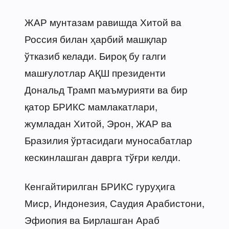
ЖАР мунтазам равишда Хитой ва
Россия билан ҳарбий машқлар
ўтказиб келади. Бироқ бу галги
машғулотлар АҚШ президенти
Дональд Трамп маъмурияти ва бир
қатор БРИКС мамлакатлари,
жумладан Хитой, Эрон, ЖАР ва
Бразилия ўртасидаги муносабатлар
кескинлашган даврга тўғри келди.
Кенгайтирилган БРИКС гуруҳига
Миср, Индонезия, Саудия Арабистони,
Эфиопия ва Бирлашган Араб