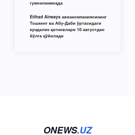
гумонланмоқда
Etihad Airways авиакомпаниясининг
Тошкент ва Абу-Даби ўртасидаги
кундалик қатновлари 10 августдан
йўлга қўйилади
ONEWS
.UZ