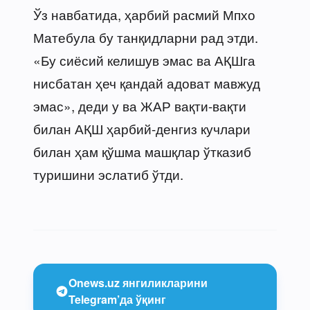
Ўз навбатида, ҳарбий расмий Мпхо
Матебула бу танқидларни рад этди.
«Бу сиёсий келишув эмас ва АҚШга
нисбатан ҳеч қандай адоват мавжуд
эмас», деди у ва ЖАР вақти-вақти
билан АҚШ ҳарбий-денгиз кучлари
билан ҳам қўшма машқлар ўтказиб
туришини эслатиб ўтди.
Onews.uz янгиликларини
Telegram’да ўқинг