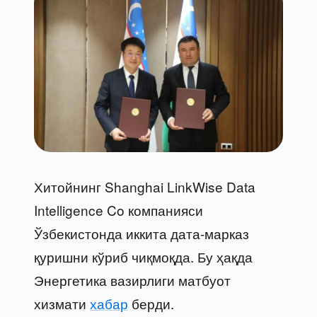
Хитойнинг Shanghai LinkWise Data
Intelligence Co компанияси
Ўзбекистонда иккита дата-марказ
қуришни кўриб чиқмоқда. Бу ҳақда
Энергетика вазирлиги матбуот
хизмати
хабар
берди.