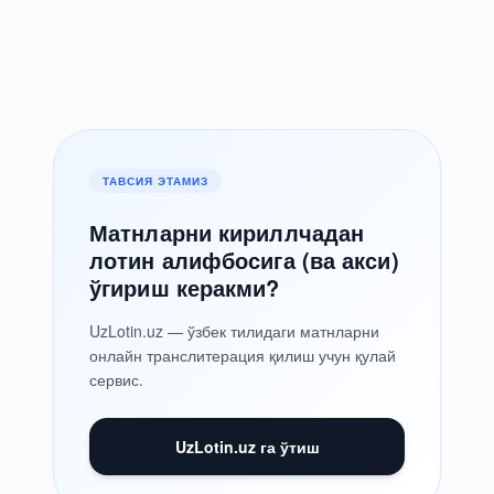
ТАВСИЯ ЭТАМИЗ
Матнларни кириллчадан
лотин алифбосига (ва акси)
ўгириш керакми?
UzLotin.uz — ўзбек тилидаги матнларни
онлайн транслитерация қилиш учун қулай
сервис.
UzLotin.uz га ўтиш