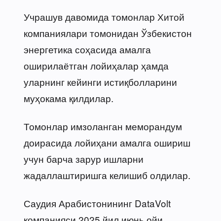
Учрашув давомида томонлар Хитой
компаниялари томонидан Ўзбекистон
энергетика соҳасида амалга
оширилаётган лойиҳалар ҳамда
уларнинг кейинги истиқболларини
муҳокама қилдилар.
Томонлар имзоланган меморандум
доирасида лойиҳани амалга ошириш
учун барча зарур ишларни
жадаллаштиришга келишиб олдилар.
Саудия Арабистонининг DataVolt
компанияси 2025 йил июнь ойи