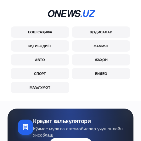
ONEWS
.UZ
БОШ САҲИФА
ҲОДИСАЛАР
ИҚТИСОДИЁТ
ЖАМИЯТ
АВТО
ЖАҲОН
СПОРТ
ВИДЕО
МАЪЛУМОТ
Кредит калькулятори
Кўчмас мулк ва автомобиллар учун онлайн
ҳисоблаш