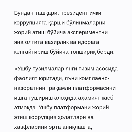
Бундан ташқари, президент ички
коррупцияга қарши бўлинмаларни
жорий этиш бўйича экспериментни
яна олтита вазирлик ва идорага
кенгайтириш бўйича топшириқ берди.
«Ушбу тузилмалар янги тизим асосида
фаолият юритади, яъни комплаенс-
назоратнинг рақамли платформасини
ишга тушириш алоҳида аҳамият касб
этмоқда. Ушбу платформани жорий
этиш коррупция ҳолатлари ва
хавфларини эрта аниқлашга,