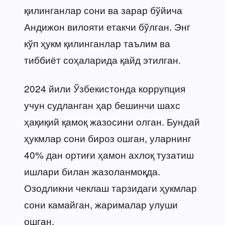
қилинганлар сони ва зарар бўйича
Андижон вилояти етакчи бўлган. Энг
кўп ҳукм қилинганлар таълим ва
тиббиёт соҳаларида қайд этилган.
2024 йили Ўзбекистонда коррупция
учун судланган ҳар бешинчи шахс
ҳақиқий қамоқ жазосини олган. Бундай
ҳукмлар сони бироз ошган, уларнинг
40% дан ортиғи ҳамон ахлоқ тузатиш
ишлари билан жазоланмоқда.
Озодликни чеклаш тарзидаги ҳукмлар
сони камайган, жарималар улуши
ошган.