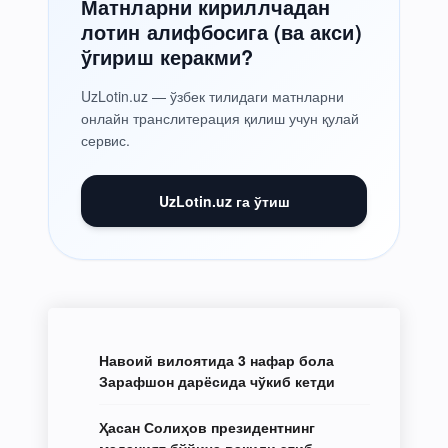
Матнларни кириллчадан
лотин алифбосига (ва акси)
ўгириш керакми?
UzLotin.uz — ўзбек тилидаги матнларни
онлайн транслитерация қилиш учун қулай
сервис.
UzLotin.uz га ўтиш
Навоий вилоятида 3 нафар бола
Зарафшон дарёсида чўкиб кетди
Ҳасан Солиҳов президентнинг
маданият бўйича вакили этиб