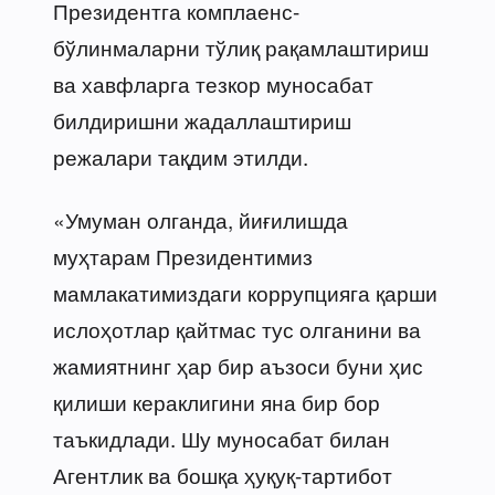
Президентга комплаенс-
бўлинмаларни тўлиқ рақамлаштириш
ва хавфларга тезкор муносабат
билдиришни жадаллаштириш
режалари тақдим этилди.
«Умуман олганда, йиғилишда
муҳтарам Президентимиз
мамлакатимиздаги коррупцияга қарши
ислоҳотлар қайтмас тус олганини ва
жамиятнинг ҳар бир аъзоси буни ҳис
қилиши кераклигини яна бир бор
таъкидлади. Шу муносабат билан
Агентлик ва бошқа ҳуқуқ-тартибот