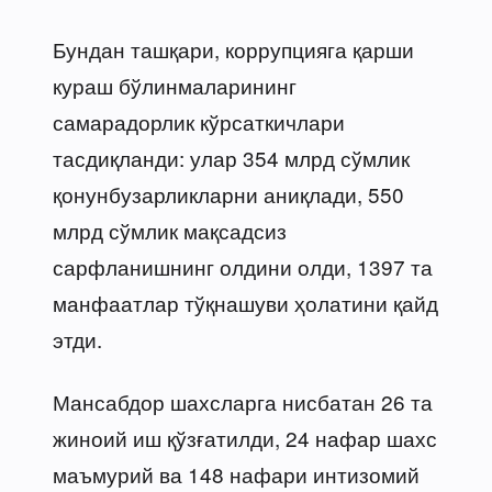
Бундан ташқари, коррупцияга қарши
кураш бўлинмаларининг
самарадорлик кўрсаткичлари
тасдиқланди: улар 354 млрд сўмлик
қонунбузарликларни аниқлади, 550
млрд сўмлик мақсадсиз
сарфланишнинг олдини олди, 1397 та
манфаатлар тўқнашуви ҳолатини қайд
этди.
Мансабдор шахсларга нисбатан 26 та
жиноий иш қўзғатилди, 24 нафар шахс
маъмурий ва 148 нафари интизомий