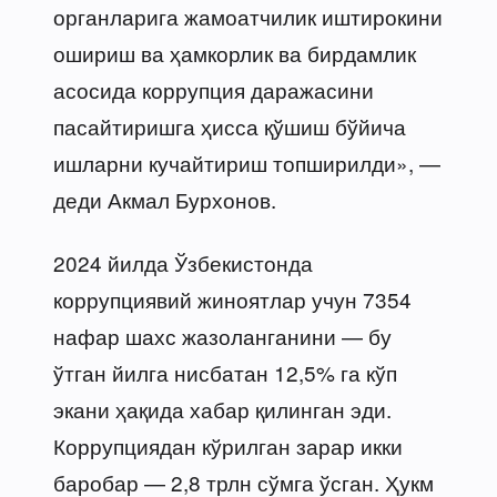
органларига жамоатчилик иштирокини
ошириш ва ҳамкорлик ва бирдамлик
асосида коррупция даражасини
пасайтиришга ҳисса қўшиш бўйича
ишларни кучайтириш топширилди», —
деди Акмал Бурхонов.
2024 йилда Ўзбекистонда
коррупциявий жиноятлар учун 7354
нафар шахс жазоланганини — бу
ўтган йилга нисбатан 12,5% га кўп
экани ҳақида хабар қилинган эди.
Коррупциядан кўрилган зарар икки
баробар — 2,8 трлн сўмга ўсган. Ҳукм