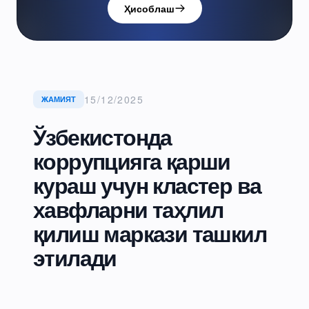
Ҳисоблаш
15/12/2025
ЖАМИЯТ
Ўзбекистонда
коррупцияга қарши
кураш учун кластер ва
хавфларни таҳлил
қилиш маркази ташкил
этилади