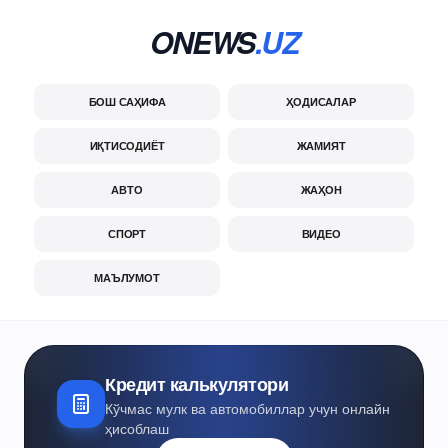
ONEWS
.UZ
БОШ САҲИФА
ҲОДИСАЛАР
ИҚТИСОДИЁТ
ЖАМИЯТ
АВТО
ЖАҲОН
СПОРТ
ВИДЕО
МАЪЛУМОТ
Кредит калькулятори
Кўчмас мулк ва автомобиллар учун онлайн
ҳисоблаш