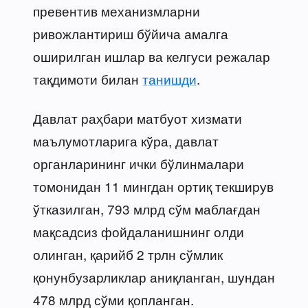
превентив механизмларни
ривожлантириш бўйича амалга
оширилган ишлар ва келгуси режалар
тақдимоти билан
танишди
.
Давлат раҳбари матбуот хизмати
маълумотларига кўра, давлат
органларининг ички бўлинмалари
томонидан 11 мингдан ортиқ текширув
ўтказилган, 793 млрд сўм маблағдан
мақсадсиз фойдаланишнинг олди
олинган, қарийб 2 трлн сўмлик
қонунбузарликлар аниқланган, шундан
478 млрд сўми қопланган.