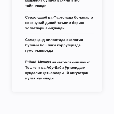
тайинланди
Сурхондарё ва Фарғонада болаларга
ноқонуний диний таълим бериш
ҳолатлари аниқланди
Самарқанд вилоятида экология
бўлими бошлиғи коррупцияда
гумонланмоқда
Etihad Airways авиакомпаниясининг
Тошкент ва Абу-Даби ўртасидаги
кундалик қатновлари 10 августдан
йўлга қўйилади