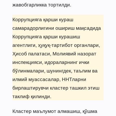
жавобгарликка тортилди.
Коррупцияга қарши кураш
самарадорлигини ошириш мақсадида
Коррупцияга қарши курашиш
агентлиги, ҳуқуқ-тартибот органлари,
Ҳисоб палатаси, Молиявий назорат
инспекцияси, идораларнинг ички
бўлинмалари, шунингдек, таълим ва
илмий муассасалар, ННТларни
бирлаштирувчи кластер ташкил этиш
таклиф қилинди.
Кластер маълумот алмашиш, қўшма