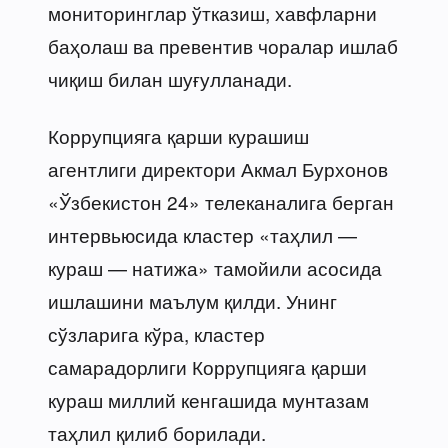
мониторинглар ўтказиш, хавфларни
баҳолаш ва превентив чоралар ишлаб
чиқиш билан шуғулланади.
Коррупцияга қарши курашиш
агентлиги директори Акмал Бурхонов
«Ўзбекистон 24» телеканалига берган
интервьюсида кластер «таҳлил —
кураш — натижа» тамойили асосида
ишлашини маълум қилди. Унинг
сўзларига кўра, кластер
самарадорлиги Коррупцияга қарши
кураш миллий кенгашида мунтазам
таҳлил қилиб борилади.