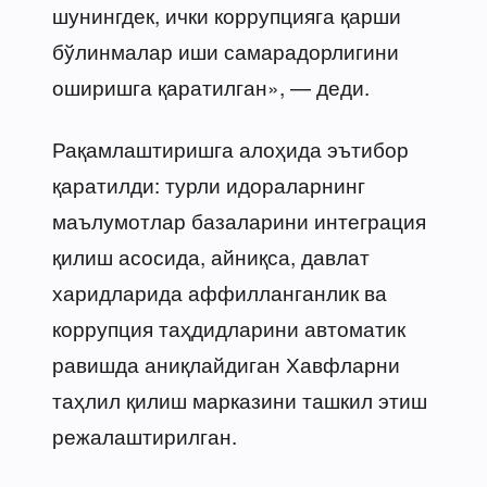
шунингдек, ички коррупцияга қарши
бўлинмалар иши самарадорлигини
оширишга қаратилган», — деди.
Рақамлаштиришга алоҳида эътибор
қаратилди: турли идораларнинг
маълумотлар базаларини интеграция
қилиш асосида, айниқса, давлат
харидларида аффилланганлик ва
коррупция таҳдидларини автоматик
равишда аниқлайдиган Хавфларни
таҳлил қилиш марказини ташкил этиш
режалаштирилган.