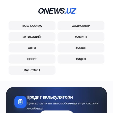
ONEWS
.UZ
БОШ САҲИФА
ҲОДИСАЛАР
ИҚТИСОДИЁТ
ЖАМИЯТ
АВТО
ЖАҲОН
СПОРТ
ВИДЕО
МАЪЛУМОТ
Кредит калькулятори
Кўчмас мулк ва автомобиллар учун онлайн
ҳисоблаш