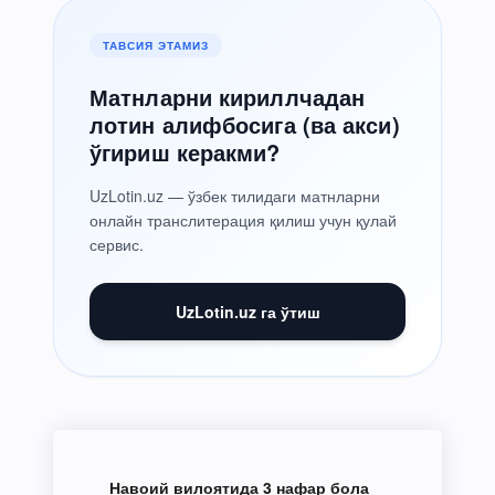
ТАВСИЯ ЭТАМИЗ
Матнларни кириллчадан
лотин алифбосига (ва акси)
ўгириш керакми?
UzLotin.uz — ўзбек тилидаги матнларни
онлайн транслитерация қилиш учун қулай
сервис.
UzLotin.uz га ўтиш
Навоий вилоятида 3 нафар бола