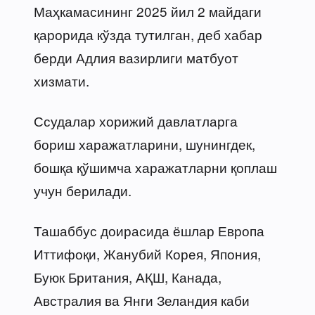
Маҳкамасининг 2025 йил 2 майдаги
қарорида кўзда тутилган, деб хабар
берди Адлия вазирлиги матбуот
хизмати.
Ссудалар хорижий давлатларга
бориш харажатларини, шунингдек,
бошқа қўшимча харажатларни қоплаш
учун берилади.
Ташаббус доирасида ёшлар Европа
Иттифоқи, Жанубий Корея, Япония,
Буюк Британия, АҚШ, Канада,
Австралия ва Янги Зеландия каби