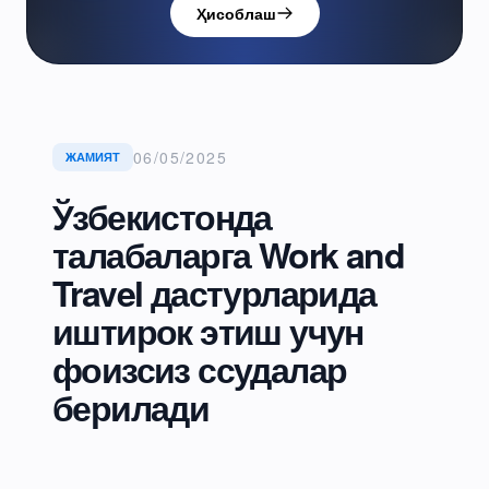
Ҳисоблаш
06/05/2025
ЖАМИЯТ
Ўзбекистонда
талабаларга Work and
Travel дастурларида
иштирок этиш учун
фоизсиз ссудалар
берилади