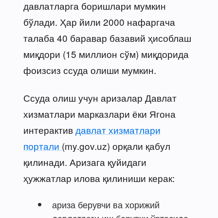
давлатларга боришлари мумкин
бўлади. Ҳар йили 2000 нафаргача
талаба 40 баравар базавий ҳисоблаш
миқдори (15 миллион сўм) миқдорида
фоизсиз ссуда олиши мумкин.
Ссуда олиш учун аризалар Давлат
хизматлари марказлари ёки Ягона
интерактив
давлат хизматлари
портали
(my.gov.uz) орқали қабул
қилинади. Аризага қуйидаги
ҳужжатлар илова қилиниши керак:
ариза берувчи ва хорижий
давлатдаги иш берувчи ўртасида