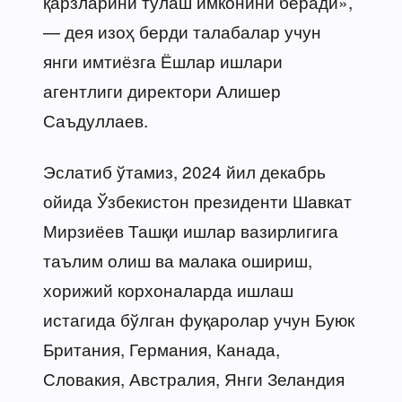
қарзларини тўлаш имконини беради»,
— дея изоҳ берди талабалар учун
янги имтиёзга Ёшлар ишлари
агентлиги директори Алишер
Саъдуллаев.
Эслатиб ўтамиз, 2024 йил декабрь
ойида Ўзбекистон президенти Шавкат
Мирзиёев Ташқи ишлар вазирлигига
таълим олиш ва малака ошириш,
хорижий корхоналарда ишлаш
истагида бўлган фуқаролар учун Буюк
Британия, Германия, Канада,
Словакия, Австралия, Янги Зеландия