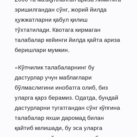
эришилгандан сўнг, жорий йилда
ҳужжатларни қабул қилиш
тўхтатилади. Квотага кирмаган
талабалар кейинги йилда қайта ариза
беришлари мумкин.
«Кўпчилик талабаларнинг бу
дастурлар учун маблағлари
бўлмаслигини инобатга олиб, биз
уларга қарз берамиз. Одатда, бундай
дастурларни тугатгандан сўнг кўпгина
талабалар яхши даромад билан
қайтиб келишади, бу эса уларга