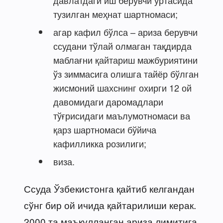
тузилган меҳнат шартномаси;
агар кафил бўлса – ариза берувчи
ссудани тўлай олмаган тақдирда
маблағни қайтариш мажбуриятини
ўз зиммасига олишга тайёр бўлган
жисмоний шахснинг охирги 12 ой
давомидаги даромадлари
тўғрисидаги маълумотномаси ва
қарз шартномаси бўйича
кафилликка розилиги;
виза.
Ссуда Ўзбекистонга қайтиб келгандан
сўнг бир ой ичида қайтарилиши керак.
2000 та маъқулланган ариза лимитига