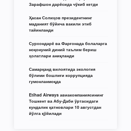
Зарафшон дарёсида чўкиб кетди
Ҳасан Солиҳов президентнинг
маданият бўйича вакили этиб
тайинланди
Сурхондарё ва Фарғонада болаларга
ноқонуний диний таълим бериш
ҳолатлари аниқланди
Самарқанд вилоятида экология
бўлими бошлиғи коррупцияда
гумонланмоқда
Etihad Airways авиакомпаниясининг
Тошкент ва Абу-Даби ўртасидаги
кундалик қатновлари 10 августдан
йўлга қўйилади