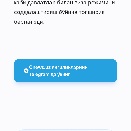
каби давлатлар билан виза режимини
соддалаштириш бўйича топшириқ
берган эди.
Onews.uz янгиликларини
Telegram’да ўқинг