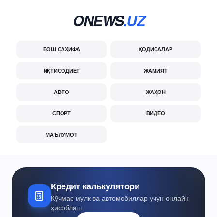
ONEWS
.UZ
БОШ САҲИФА
ҲОДИСАЛАР
ИҚТИСОДИЁТ
ЖАМИЯТ
АВТО
ЖАҲОН
СПОРТ
ВИДЕО
МАЪЛУМОТ
Кредит калькулятори
Кўчмас мулк ва автомобиллар учун онлайн
ҳисоблаш