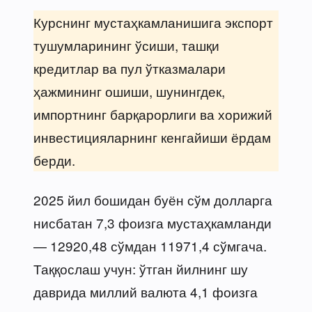
Курснинг мустаҳкамланишига экспорт
тушумларининг ўсиши, ташқи
кредитлар ва пул ўтказмалари
ҳажмининг ошиши, шунингдек,
импортнинг барқарорлиги ва хорижий
инвестицияларнинг кенгайиши ёрдам
берди.
2025 йил бошидан буён сўм долларга
нисбатан 7,3 фоизга мустаҳкамланди
— 12920,48 сўмдан 11971,4 сўмгача.
Таққослаш учун: ўтган йилнинг шу
даврида миллий валюта 4,1 фоизга