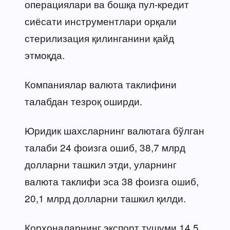
операциялари ва бошқа пул-кредит
сиёсати инструментлари орқали
стерилизация қилинганини қайд
этмоқда.
Компаниялар валюта таклифини
талабдан тезроқ оширди.
Юридик шахсларнинг валютага бўлган
талаби 24 фоизга ошиб, 38,7 млрд
долларни ташкил этди, уларнинг
валюта таклифи эса 38 фоизга ошиб,
20,1 млрд долларни ташкил қилди.
Корхоналарнинг экспорт тушуми 14,5