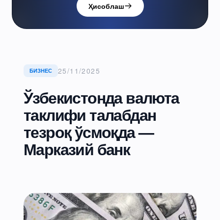
Ҳисоблаш
25/11/2025
БИЗНЕС
Ўзбекистонда валюта
таклифи талабдан
тезроқ ўсмоқда —
Марказий банк