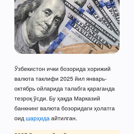
Ўзбекистон ички бозорида хорижий
валюта таклифи 2025 йил январь-
октябрь ойларида талабга қараганда
тезроқ ўсди. Бу ҳақда Марказий
банкнинг валюта бозоридаги ҳолатга
оид
шарҳида
айтилган.