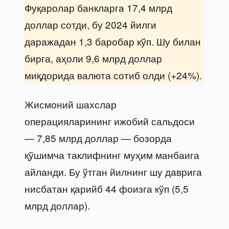
Фуқаролар банкларга 17,4 млрд
доллар сотди, бу 2024 йилги
даражадан 1,3 баробар кўп. Шу билан
бирга, аҳоли 9,6 млрд доллар
миқдорида валюта сотиб олди (+24%).
Жисмоний шахслар
операцияларининг ижобий сальдоси
— 7,85 млрд доллар — бозорда
қўшимча таклифнинг муҳим манбаига
айланди. Бу ўтган йилнинг шу даврига
нисбатан қарийб 44 фоизга кўп (5,5
млрд доллар).