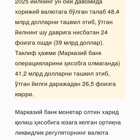
2025 йилнинг ўн ойи давомида
хорижий валютага бўлган талаб 48,4
млрд долларни ташкил этиб, ўтган
йилнинг шу даврига нисбатан 24
фоизга ошди (39 млрд доллар).
Таклиф ҳажми (Марказий банк
операцияларини ҳисобга олмаганда)
41,2 млрд долларни ташкил этиб,
ўтган йилги даражадан 26,5 фоизга
юқори.
Марказий банк монетар олтин харид
қилиш ҳисобига юзага келган ортиқча
ликвидлик регуляторнинг валюта