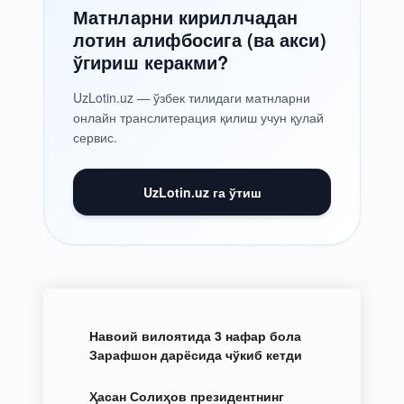
Матнларни кириллчадан
лотин алифбосига (ва акси)
ўгириш керакми?
UzLotin.uz — ўзбек тилидаги матнларни
онлайн транслитерация қилиш учун қулай
сервис.
UzLotin.uz га ўтиш
Навоий вилоятида 3 нафар бола
Зарафшон дарёсида чўкиб кетди
Ҳасан Солиҳов президентнинг