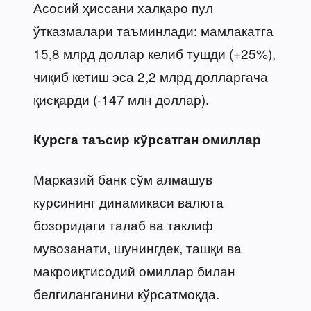
Асосий ҳиссани халқаро пул
ўтказмалари таъминлади: мамлакатга
15,8 млрд доллар келиб тушди (+25%),
чиқиб кетиш эса 2,2 млрд долларгача
қисқарди (-147 млн доллар).
Курсга таъсир кўрсатган омиллар
Марказий банк сўм алмашув
курсининг динамикаси валюта
бозоридаги талаб ва таклиф
мувозанати, шунингдек, ташқи ва
макроиқтисодий омиллар билан
белгиланганини кўрсатмоқда.