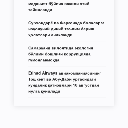
маданият бўйича вакили этиб
тайинланди
Сурхондарё ва Фарғонада болаларга
ноқонуний диний таълим бериш
ҳолатлари аниқланди
Самарқанд вилоятида экология
бўлими бошлиғи коррупцияда
гумонланмоқда
Etihad Airways авиакомпаниясининг
Тошкент ва Абу-Даби ўртасидаги
кундалик қатновлари 10 августдан
йўлга қўйилади