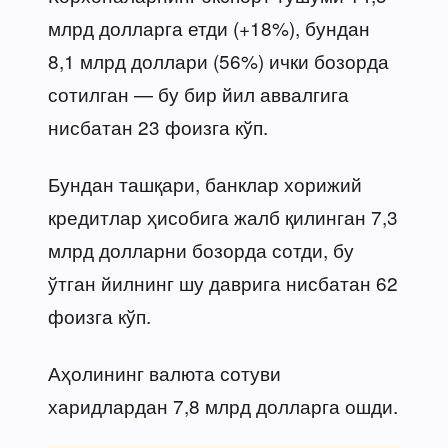
млрд долларга етди (+18%), бундан
8,1 млрд доллари (56%) ички бозорда
сотилган — бу бир йил аввалгига
нисбатан 23 фоизга кўп.
Бундан ташқари, банклар хорижий
кредитлар ҳисобига жалб қилинган 7,3
млрд долларни бозорда сотди, бу
ўтган йилнинг шу даврига нисбатан 62
фоизга кўп.
Аҳолининг валюта сотуви
харидлардан 7,8 млрд долларга ошди.