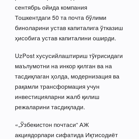
сентябрь ойида компания
Тошкентдаги 50 та почта бўлими
биноларини устав капиталига ўтказиш
ҳисобига устав капиталини оширди.
UzPost хусусийлаштириш тўғрисидаги
маълумотни на инкор қилган ва на
тасдиқлаган ҳолда, модернизация ва
рақамли трансформация учун
инвестицияларни жалб қилиш
режаларини тасдиқлади.
«„Ўзбекистон почтаси“ АЖ
акциядорлари сифатида Иқтисодиёт