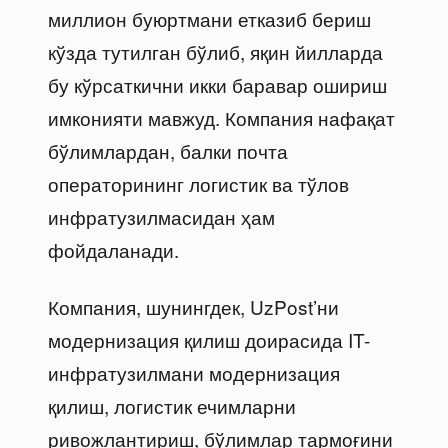
миллион буюртмани етказиб бериш
кўзда тутилган бўлиб, яқин йилларда
бу кўрсаткични икки баравар ошириш
имконияти мавжуд. Компания нафақат
бўлимлардан, балки почта
операторининг логистик ва тўлов
инфратузилмасидан ҳам
фойдаланади.
Компания, шунингдек, UzPost’ни
модернизация қилиш доирасида IT-
инфратузилмани модернизация
қилиш, логистик ечимларни
ривожлантириш, бўлимлар тармоғини