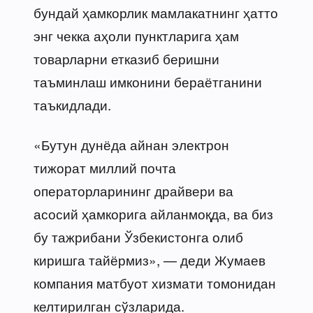
бундай ҳамкорлик мамлакатнинг ҳатто
энг чекка аҳоли пунктларига ҳам
товарларни етказиб беришни
таъминлаш имконини бераётганини
таъкидлади.
«Бутун дунёда айнан электрон
тижорат миллий почта
операторларининг драйвери ва
асосий ҳамкорига айланмоқда, ва биз
бу тажрибани Ўзбекистонга олиб
киришга тайёрмиз», — деди Жумаев
компания матбуот хизмати томонидан
келтирилган сўзларида.