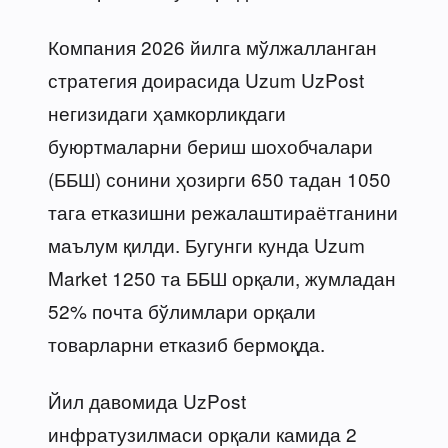
Компания 2026 йилга мўлжалланган
стратегия доирасида Uzum UzPost
негизидаги ҳамкорликдаги
буюртмаларни бериш шохобчалари
(ББШ) сонини ҳозирги 650 тадан 1050
тага етказишни режалаштираётганини
маълум қилди. Бугунги кунда Uzum
Market 1250 та ББШ орқали, жумладан
52% почта бўлимлари орқали
товарларни етказиб бермоқда.
Йил давомида UzPost
инфратузилмаси орқали камида 2