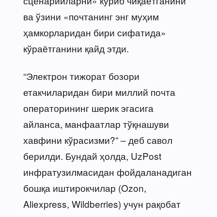
сценарийларни» кўриб чиқаётганини
ва ўзини «почтанинг энг муҳим
ҳамкорларидан бири сифатида»
кўраётганини қайд этди.
“Электрон тижорат бозори
етакчиларидан бири миллий почта
операторининг шерик эгасига
айланса, манфаатлар тўқнашуви
хавфини кўрасизми?” – деб савол
берилди. Бундай ҳолда, UzPost
инфратузилмасидан фойдаланадиган
бошқа иштирокчилар (Ozon,
Aliexpress, Wildberries) учун рақобат