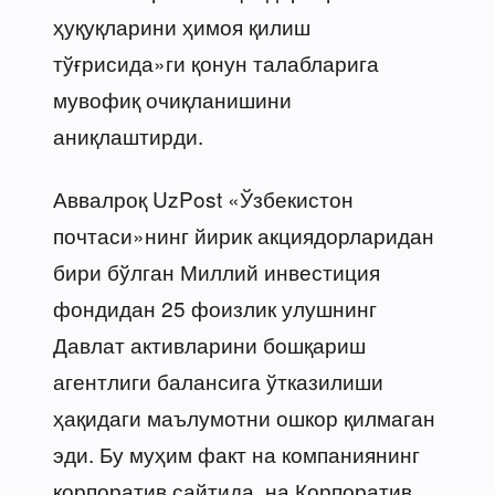
ҳуқуқларини ҳимоя қилиш
тўғрисида»ги қонун талабларига
мувофиқ очиқланишини
аниқлаштирди.
Аввалроқ UzPost «Ўзбекистон
почтаси»нинг йирик акциядорларидан
бири бўлган Миллий инвестиция
фондидан 25 фоизлик улушнинг
Давлат активларини бошқариш
агентлиги балансига ўтказилиши
ҳақидаги маълумотни ошкор қилмаган
эди. Бу муҳим факт на компаниянинг
корпоратив сайтида, на Корпоратив