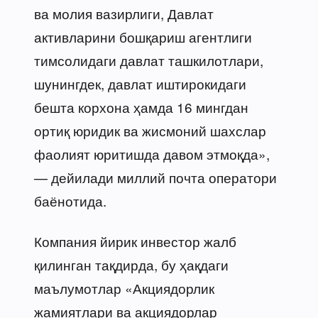
ва молия вазирлиги, Давлат
активларини бошқариш агентлиги
тимсолидаги давлат ташкилотлари,
шунингдек, давлат иштирокидаги
бешта корхона ҳамда 16 мингдан
ортиқ юридик ва жисмоний шахслар
фаолият юритишда давом этмоқда»,
— дейилади миллий почта оператори
баёнотида.
Компания йирик инвестор жалб
қилинган тақдирда, бу ҳақдаги
маълумотлар «Акциядорлик
жамиятлари ва акциядорлар