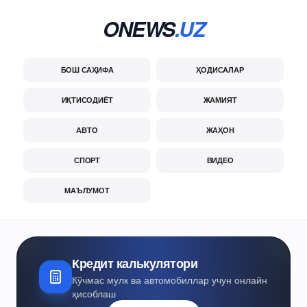
ONEWS
.UZ
БОШ САҲИФА
ҲОДИСАЛАР
ИҚТИСОДИЁТ
ЖАМИЯТ
АВТО
ЖАҲОН
СПОРТ
ВИДЕО
МАЪЛУМОТ
Кредит калькулятори
Кўчмас мулк ва автомобиллар учун онлайн
ҳисоблаш