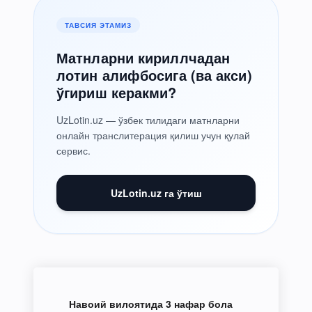
ТАВСИЯ ЭТАМИЗ
Матнларни кириллчадан
лотин алифбосига (ва акси)
ўгириш керакми?
UzLotin.uz — ўзбек тилидаги матнларни
онлайн транслитерация қилиш учун қулай
сервис.
UzLotin.uz га ўтиш
Навоий вилоятида 3 нафар бола