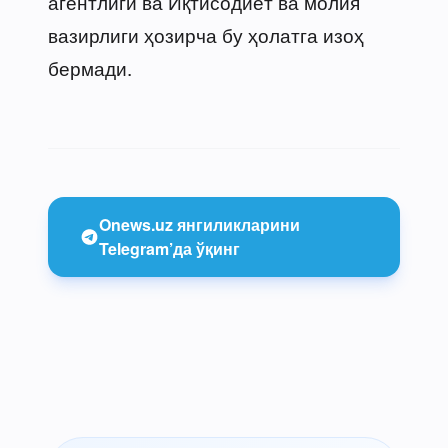
агентлиги ва Иқтисодиёт ва молия
вазирлиги ҳозирча бу ҳолатга изоҳ
бермади.
Onews.uz янгиликларини
Telegram’да ўқинг