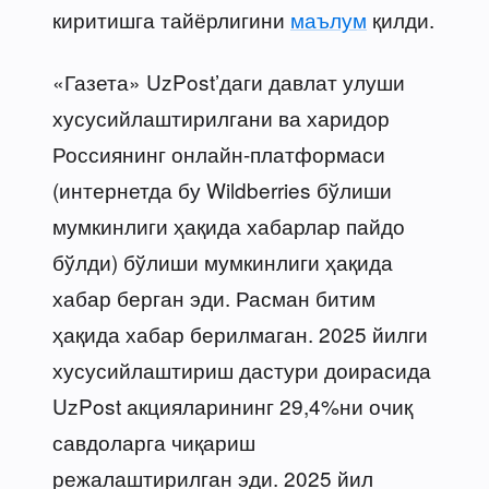
киритишга тайёрлигини
маълум
қилди.
«Газета» UzPost’даги давлат улуши
хусусийлаштирилгани ва харидор
Россиянинг онлайн-платформаси
(интернетда бу Wildberries бўлиши
мумкинлиги ҳақида хабарлар пайдо
бўлди) бўлиши мумкинлиги ҳақида
хабар берган эди. Расман битим
ҳақида хабар берилмаган. 2025 йилги
хусусийлаштириш дастури доирасида
UzPost акцияларининг 29,4%ни очиқ
савдоларга чиқариш
режалаштирилган эди. 2025 йил