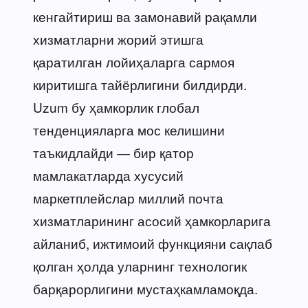
кенгайтириш ва замонавий рақамли
хизматларни жорий этишга
қаратилган лойиҳаларга сармоя
киритишга тайёрлигини билдирди.
Uzum бу ҳамкорлик глобал
тенденцияларга мос келишини
таъкидлайди — бир қатор
мамлакатларда хусусий
маркетплейслар миллий почта
хизматларининг асосий ҳамкорларига
айланиб, ижтимоий функцияни сақлаб
қолган ҳолда уларнинг технологик
барқарорлигини мустаҳкамламоқда.