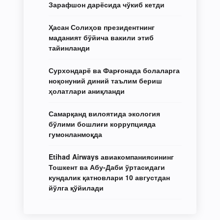
Зарафшон дарёсида чўкиб кетди
Ҳасан Солиҳов президентнинг
маданият бўйича вакили этиб
тайинланди
Сурхондарё ва Фарғонада болаларга
ноқонуний диний таълим бериш
ҳолатлари аниқланди
Самарқанд вилоятида экология
бўлими бошлиғи коррупцияда
гумонланмоқда
Etihad Airways авиакомпаниясининг
Тошкент ва Абу-Даби ўртасидаги
кундалик қатновлари 10 августдан
йўлга қўйилади