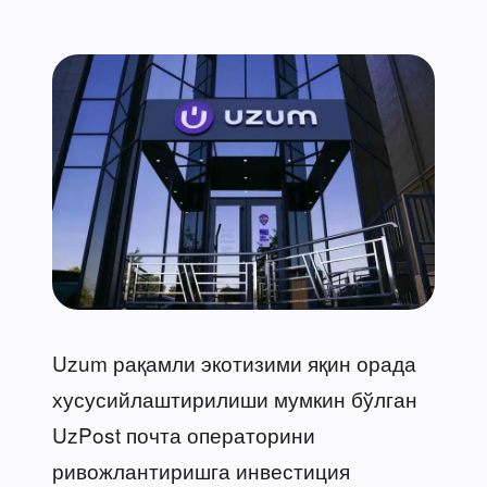
Uzum рақамли экотизими яқин орада
хусусийлаштирилиши мумкин бўлган
UzPost почта операторини
ривожлантиришга инвестиция