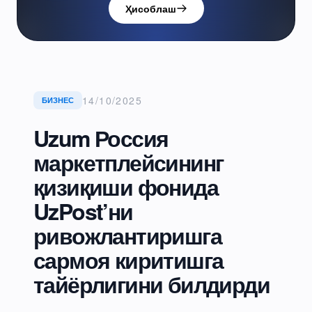
Ҳисоблаш
14/10/2025
БИЗНЕС
Uzum Россия
маркетплейсининг
қизиқиши фонида
UzPost’ни
ривожлантиришга
сармоя киритишга
тайёрлигини билдирди