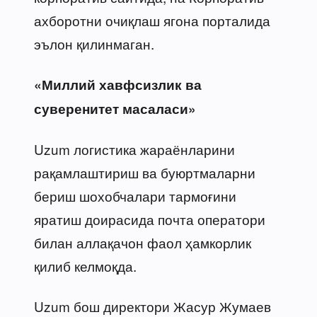
ахборотни очиқлаш ягона порталида
эълон қилинмаган.
«Миллий хавфсизлик ва
суверенитет масаласи»
Uzum логистика жараёнларини
рақамлаштириш ва буюртмаларни
бериш шохобчалари тармоғини
яратиш доирасида почта оператори
билан аллақачон фаол ҳамкорлик
қилиб келмоқда.
Uzum бош директори Жасур Жумаев