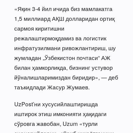
«Яқин 3-4 йил ичида биз мамлакатга
1,5 миллиард АҚШ долларидан ортиқ
сармоя киритишни
режалаштирмоқдамиз ва логистик
инфратузилмани ривожлантириш, шу
жумладан „Ўзбекистон почтаси“ АЖ
билан ҳамкорликда, бизнинг устувор
йўналишларимиздан биридир», — деб
таъкидлади Жасур Жумаев.
UzPost’ни хусусийлаштиришда
иштирок этиш имконияти ҳақидаги
сўровга жавобан, Uzum «турли