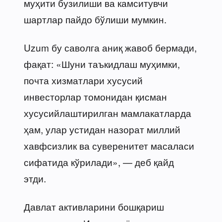
муҳити бузилиши ва камситувчи
шартлар пайдо бўлиши мумкин.
Uzum бу саволга аниқ жавоб бермади,
фақат: «Шуни таъкидлаш муҳимки,
почта хизматлари хусусий
инвесторлар томонидан қисман
хусусийлаштирилган мамлакатларда
ҳам, улар устидан назорат миллий
хавфсизлик ва суверенитет масаласи
сифатида кўрилади», — деб қайд
этди.
Давлат активларини бошқариш