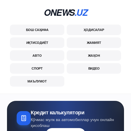
ONEWS
.UZ
БОШ САҲИФА
ҲОДИСАЛАР
ИҚТИСОДИЁТ
ЖАМИЯТ
АВТО
ЖАҲОН
СПОРТ
ВИДЕО
МАЪЛУМОТ
Кредит калькулятори
Кўчмас мулк ва автомобиллар учун онлайн
ҳисоблаш