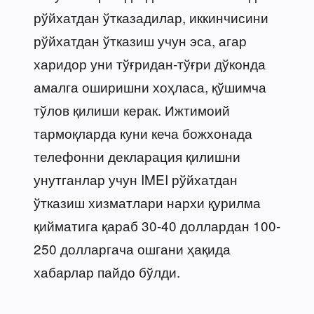
рўйхатдан ўтказадилар, иккинчисини
рўйхатдан ўтказиш учун эса, агар
харидор уни тўғридан-тўғри дўконда
амалга оширишни хоҳласа, қўшимча
тўлов қилиши керак. Ижтимоий
тармоқларда куни кеча божхонада
телефонни декларация қилишни
унутганлар учун IMEI рўйхатдан
ўтказиш хизматлари нархи қурилма
қийматига қараб 30-40 доллардан 100-
250 долларгача ошгани ҳақида
хабарлар пайдо бўлди.