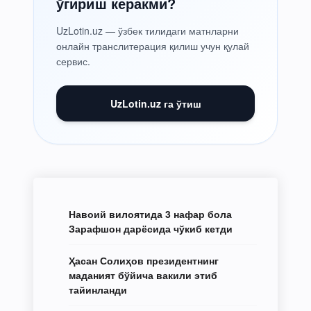
ўгириш керакми?
UzLotin.uz — ўзбек тилидаги матнларни
онлайн транслитерация қилиш учун қулай
сервис.
UzLotin.uz га ўтиш
Навоий вилоятида 3 нафар бола
Зарафшон дарёсида чўкиб кетди
Ҳасан Солиҳов президентнинг
маданият бўйича вакили этиб
тайинланди