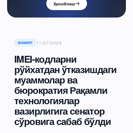
Ҳисоблаш
11/07/2025
ЖАМИЯТ
IMEI-кодларни
рўйхатдан ўтказишдаги
муаммолар ва
бюрократия Рақамли
технологиялар
вазирлигига сенатор
сўровига сабаб бўлди