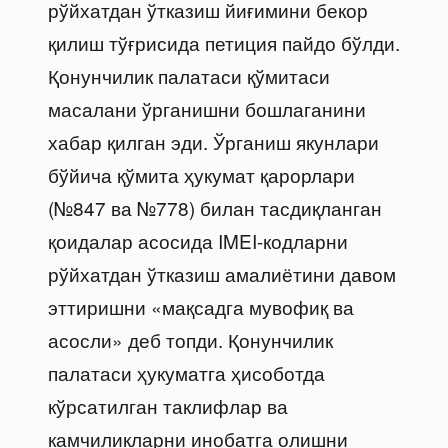
рўйхатдан ўтказиш йиғимини бекор
қилиш тўғрисида петиция пайдо бўлди.
Қонунчилик палатаси қўмитаси
масалани ўрганишни бошлаганини
хабар қилган эди. Ўрганиш якунлари
бўйича қўмита ҳукумат қарорлари
(№847 ва №778) билан тасдиқланган
қоидалар асосида IMEI-кодларни
рўйхатдан ўтказиш амалиётини давом
эттиришни «мақсадга мувофиқ ва
асосли» деб топди. Қонунчилик
палатаси ҳукуматга ҳисоботда
кўрсатилган таклифлар ва
камчиликларни инобатга олишни