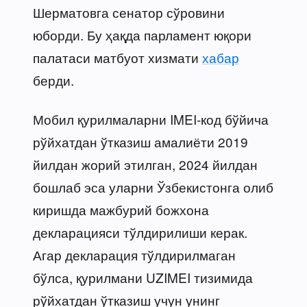
Шерматовга сенатор сўровини
юборди. Бу ҳақда парламент юқори
палатаси матбуот хизмати
хабар
берди.
Мобил қурилмаларни IMEI-код бўйича
рўйхатдан ўтказиш амалиёти 2019
йилдан жорий этилган, 2024 йилдан
бошлаб эса уларни Ўзбекистонга олиб
киришда мажбурий божхона
декларацияси тўлдирилиши керак.
Агар декларация тўлдирилмаган
бўлса, қурилмани UZIMEI тизимида
рўйхатдан ўтказиш учун унинг