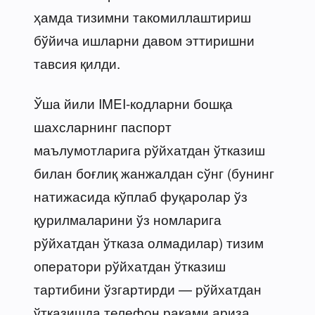
ҳамда тизимни такомиллаштириш
бўйича ишларни давом эттиришни
тавсия қилди.
Ўша йили IMEI-кодларни бошқа
шахсларнинг паспорт
маълумотларига рўйхатдан ўтказиш
билан боғлиқ жанжалдан сўнг (бунинг
натижасида кўплаб фуқаролар ўз
қурилмаларини ўз номларига
рўйхатдан ўтказа олмадилар) тизим
оператори рўйхатдан ўтказиш
тартибини ўзгартирди — рўйхатдан
ўтказишда телефон рақами ариза