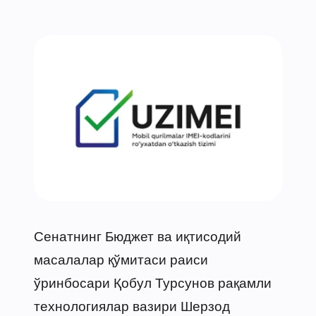
Сенатнинг Бюджет ва иқтисодий
масалалар қўмитаси раиси
ўринбосари Қобул Турсунов рақамли
технологиялар вазири Шерзод