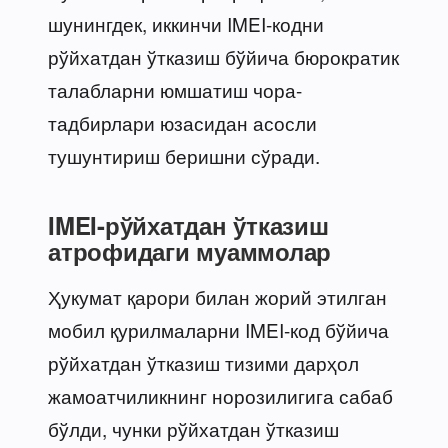
шунингдек, иккинчи IMEI-кодни
рўйхатдан ўтказиш бўйича бюрократик
талабларни юмшатиш чора-
тадбирлари юзасидан асосли
тушунтириш беришни сўради.
IMEI-рўйхатдан ўтказиш
атрофидаги муаммолар
Ҳукумат қарори билан жорий этилган
мобил қурилмаларни IMEI-код бўйича
рўйхатдан ўтказиш тизими дарҳол
жамоатчиликнинг норозилигига сабаб
бўлди, чунки рўйхатдан ўтказиш