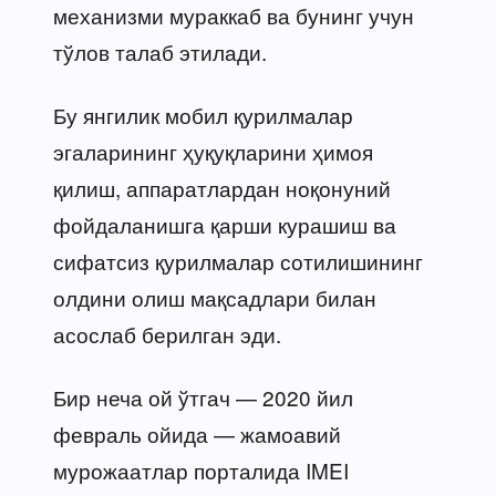
механизми мураккаб ва бунинг учун
тўлов талаб этилади.
Бу янгилик мобил қурилмалар
эгаларининг ҳуқуқларини ҳимоя
қилиш, аппаратлардан ноқонуний
фойдаланишга қарши курашиш ва
сифатсиз қурилмалар сотилишининг
олдини олиш мақсадлари билан
асослаб берилган эди.
Бир неча ой ўтгач — 2020 йил
февраль ойида — жамоавий
мурожаатлар порталида IMEI