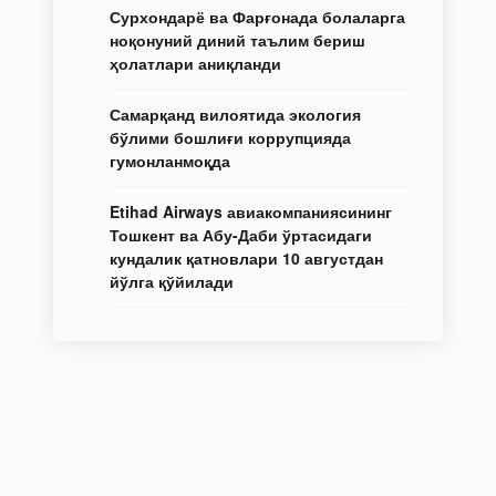
Сурхондарё ва Фарғонада болаларга
ноқонуний диний таълим бериш
ҳолатлари аниқланди
Самарқанд вилоятида экология
бўлими бошлиғи коррупцияда
гумонланмоқда
Etihad Airways авиакомпаниясининг
Тошкент ва Абу-Даби ўртасидаги
кундалик қатновлари 10 августдан
йўлга қўйилади