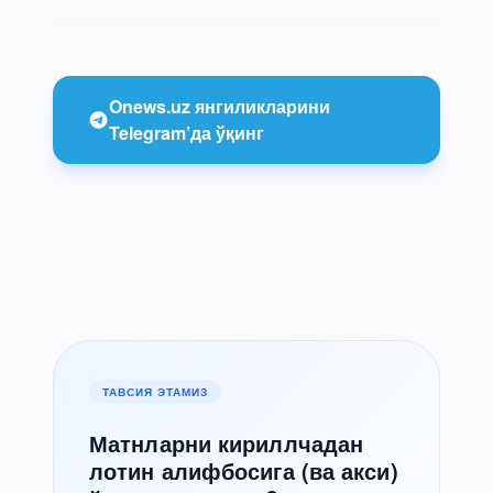
Onews.uz янгиликларини
Telegram’да ўқинг
ТАВСИЯ ЭТАМИЗ
Матнларни кириллчадан
лотин алифбосига (ва акси)