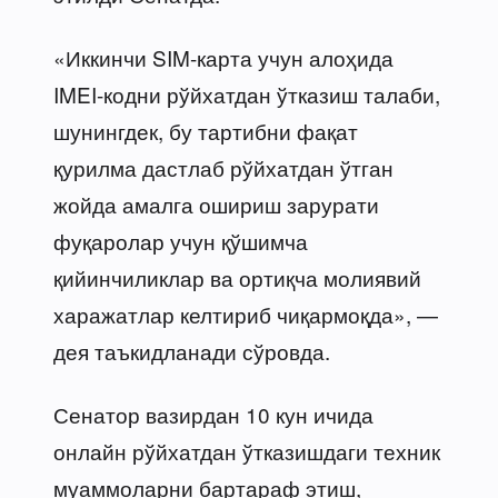
«Иккинчи SIM-карта учун алоҳида
IMEI-кодни рўйхатдан ўтказиш талаби,
шунингдек, бу тартибни фақат
қурилма дастлаб рўйхатдан ўтган
жойда амалга ошириш зарурати
фуқаролар учун қўшимча
қийинчиликлар ва ортиқча молиявий
харажатлар келтириб чиқармоқда», —
дея таъкидланади сўровда.
Сенатор вазирдан 10 кун ичида
онлайн рўйхатдан ўтказишдаги техник
муаммоларни бартараф этиш,