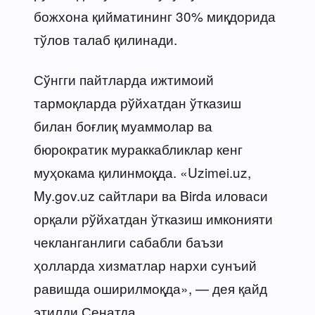
божхона қийматининг 30% миқдорида
тўлов талаб қилинади.
Сўнгги пайтларда ижтимоий
тармоқларда рўйхатдан ўтказиш
билан боғлиқ муаммолар ва
бюрократик мураккабликлар кенг
муҳокама қилинмоқда. «Uzimei.uz,
My.gov.uz сайтлари ва Birda иловаси
орқали рўйхатдан ўтказиш имконияти
чекланганлиги сабабли баъзи
ҳолларда хизматлар нархи сунъий
равишда оширилмоқда», — дея қайд
этилди Сенатда.