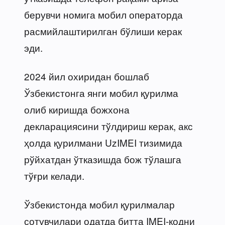
берувчи номига мобил операторда
расмийлаштирилган бўлиши керак
эди.
2024 йил охиридан бошлаб
Ўзбекистонга янги мобил қурилма
олиб киришда божхона
декларациясини тўлдириш керак, акс
ҳолда қурилмани UzIMEI тизимида
рўйхатдан ўтказишда бож тўлашга
тўғри келади.
Ўзбекистонда мобил қурилмалар
сотувчилари одатда битта IMEI-кодни