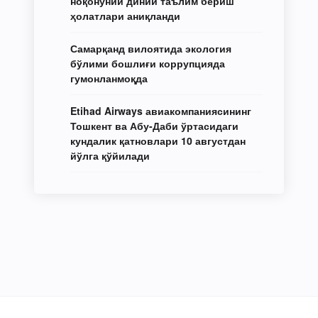
ноқонуний диний таълим бериш
ҳолатлари аниқланди
Самарқанд вилоятида экология
бўлими бошлиғи коррупцияда
гумонланмоқда
Etihad Airways авиакомпаниясининг
Тошкент ва Абу-Даби ўртасидаги
кундалик қатновлари 10 августдан
йўлга қўйилади