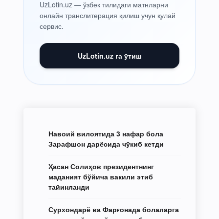
UzLotin.uz — ўзбек тилидаги матнларни
онлайн транслитерация қилиш учун қулай
сервис.
UzLotin.uz га ўтиш
Навоий вилоятида 3 нафар бола
Зарафшон дарёсида чўкиб кетди
Ҳасан Солиҳов президентнинг
маданият бўйича вакили этиб
тайинланди
Сурхондарё ва Фарғонада болаларга