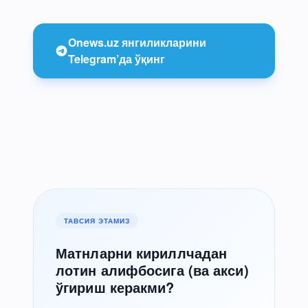
Onews.uz янгиликларини
Telegram’да ўқинг
ТАВСИЯ ЭТАМИЗ
Матнларни кириллчадан
лотин алифбосига (ва акси)
ўгириш керакми?