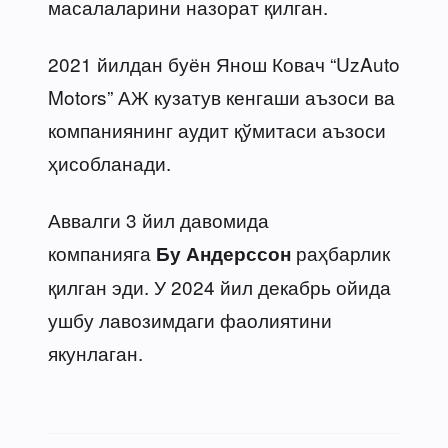
масалаларини назорат қилган.
2021 йилдан буён Янош Ковач “UzAuto
Motors” АЖ кузатув кенгаши аъзоси ва
компаниянинг аудит қўмитаси аъзоси
ҳисобланади.
Аввалги 3 йил давомида
компанияга
раҳбарлик
Бу Андерссон
қилган эди. У 2024 йил декабрь ойида
ушбу лавозимдаги фаолиятини
якунлаган.