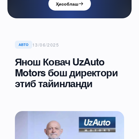
Ҳисоблаш
13/06/2025
АВТО
Янош Ковач UzAuto
Motors бош директори
этиб тайинланди