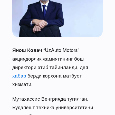
“UzAuto Motors”
Янош Ковач
акциядорлик жамиятининг бош
директори этиб тайинланди, дея
хабар
берди корхона матбуот
хизмати.
Мутахассис Венгрияда туғилган.
Будапешт техника университетини