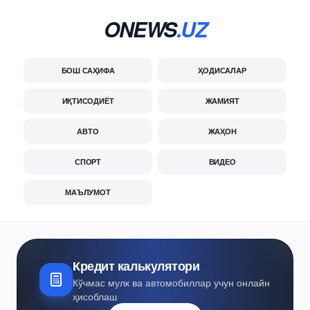
ONEWS
.UZ
БОШ САҲИФА
ҲОДИСАЛАР
ИҚТИСОДИЁТ
ЖАМИЯТ
АВТО
ЖАҲОН
СПОРТ
ВИДЕО
МАЪЛУМОТ
Кредит калькулятори
Кўчмас мулк ва автомобиллар учун онлайн
ҳисоблаш