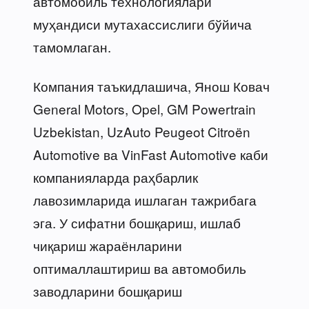
автомобиль технологиялари
муҳандиси мутахассислиги бўйича
тамомлаган.
Компания таъкидлашича, Янош Ковач
General Motors, Opel, GM Powertrain
Uzbekistan, UzAuto Peugeot Citroën
Automotive ва VinFast Automotive каби
компанияларда раҳбарлик
лавозимларида ишлаган тажрибага
эга. У сифатни бошқариш, ишлаб
чиқариш жараёнларини
оптималлаштириш ва автомобиль
заводларини бошқариш