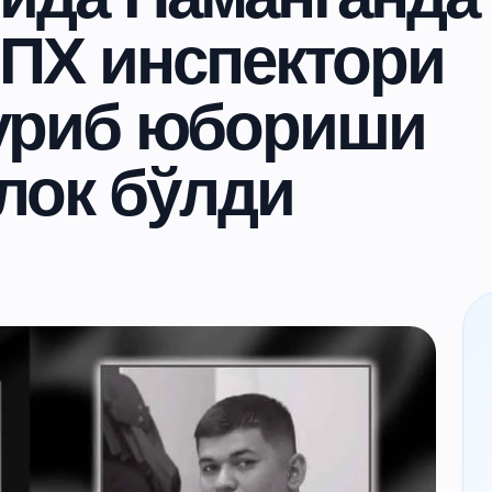
ЙПХ инспектори
уриб юбориши
лок бўлди