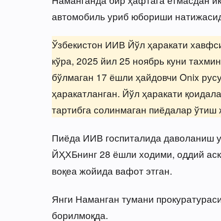
автомобиль уриб юбориши натижасид
Ўзбекистон ИИВ Йўл ҳаракати хавфс
кўра, 2025 йил 25 ноябрь куни тахми
бўлмаган 17 ёшли ҳайдовчи Onix рус
ҳаракатланган. Йўл ҳаракати қоидала
тартибга солинмаган пиёдалар ўтиш 
Пиёда ИИВ госпиталида даволаниш у
ЙҲХБнинг 28 ёшли ходими, оддий ас
воқеа жойида вафот этган.
Янги Наманган тумани прокуратураси 
борилмоқда.