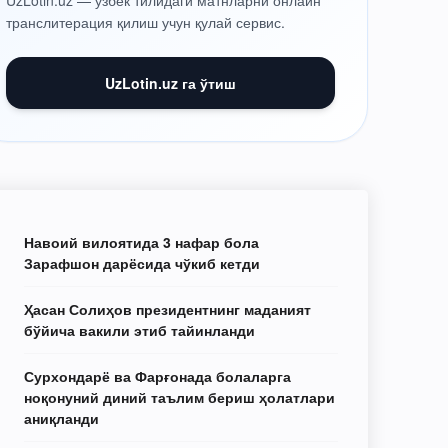
UzLotin.uz — ўзбек тилидаги матнларни онлайн
транслитерация қилиш учун қулай сервис.
UzLotin.uz га ўтиш
Навоий вилоятида 3 нафар бола
Зарафшон дарёсида чўкиб кетди
Ҳасан Солиҳов президентнинг маданият
бўйича вакили этиб тайинланди
Сурхондарё ва Фарғонада болаларга
ноқонуний диний таълим бериш ҳолатлари
аниқланди