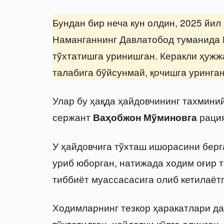
Бундан бир неча кун олдин, 2025 йил
Наманганнинг Давлатобод туманида 
тўхтатишга уринишган. Керакли ҳуж
талабига бўйсунмай, қочишга уринган
Улар бу ҳақда ҳайдовчининг тахмини
сержант
рация
Ваҳобжон Мўминовга
У ҳайдовчига тўхташ ишорасини берг
уриб юборган, натижада ходим оғир т
тиббиёт муассасасига олиб кетилаётг
Ходимларнинг тезкор ҳаракатлари д
тўхтатилган, ҳайдовчи қўлга олинган.