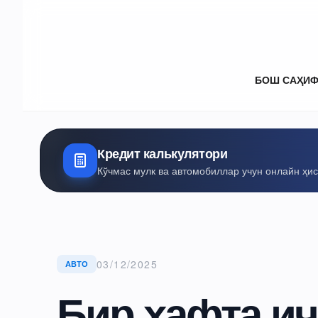
БОШ САҲИ
Кредит калькулятори
Кўчмас мулк ва автомобиллар учун онлайн ҳи
03/12/2025
АВТО
Бир ҳафта и