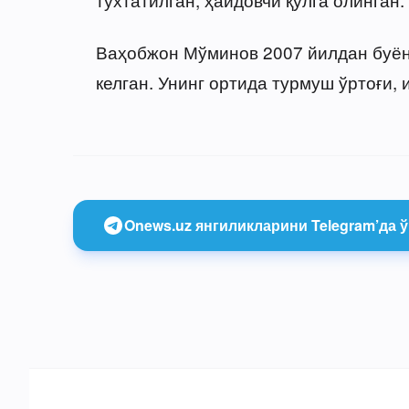
Ваҳобжон Мўминов 2007 йилдан буён
келган. Унинг ортида турмуш ўртоғи, 
Onews.uz янгиликларини Telegram’да ў