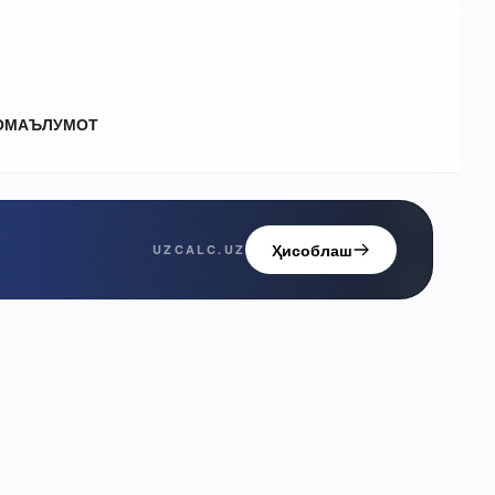
О
МАЪЛУМОТ
Ҳисоблаш
UZCALC.UZ