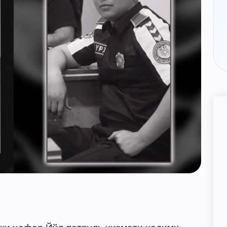
кки нафар Йўл-патруль хизмати ходими