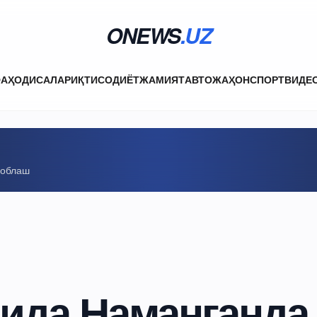
ONEWS
.UZ
ФА
ҲОДИСАЛАР
ИҚТИСОДИЁТ
ЖАМИЯТ
АВТО
ЖАҲОН
СПОРТ
ВИДЕ
соблаш
чида Наманганда