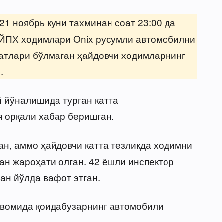
 21 ноябрь куни тахминан соат 23:00 да
ЙПХ ходимлари Onix русумли автомобилни
жатлари бўлмаган ҳайдовчи ходимларнинг
.
й йўналишида турган катта
 орқали хабар беришган.
ан, аммо ҳайдовчи катта тезликда ходимни
ан жароҳати олган. 42 ёшли инспектор
ан йўлда вафот этган.
авомида қоидабузарнинг автомобили