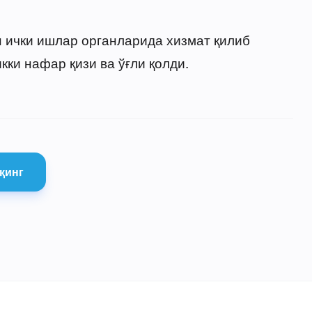
 ички ишлар органларида хизмат қилиб
икки нафар қизи ва ўғли қолди.
қинг