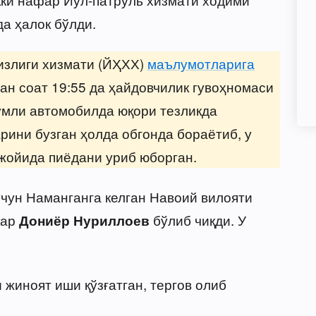
а ҳалок бўлди.
излиги хизмати (ЙҲХХ)
маълумотларига
нан соат 19:55 да ҳайдовчилик гувоҳномаси
умли автомобилда юқори тезликда
рини бузган ҳолда обгонда бораётиб, у
жойида пиёдани уриб юборган.
чун Наманганга келган Навоий вилояти
кар
бўлиб чиқди. У
Дониёр Нуриллоев
жиноят иши қўзғатган, тергов олиб