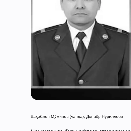
Ваҳобжон Мўминов (чапда), Дониёр Нуриллоев
Наманганда бир ҳафтага етмасдан и