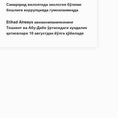
Самарқанд вилоятида экология бўлими
бошлиғи коррупцияда гумонланмоқда
Etihad Airways авиакомпаниясининг
Тошкент ва Абу-Даби ўртасидаги кундалик
қатновлари 10 августдан йўлга қўйилади