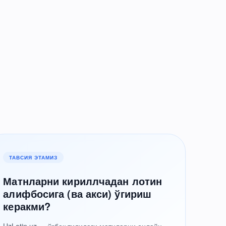
ТАВСИЯ ЭТАМИЗ
Матнларни кириллчадан лотин
алифбосига (ва акси) ўгириш
керакми?