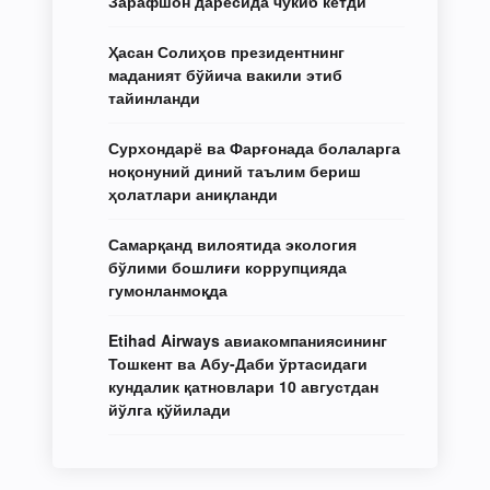
Зарафшон дарёсида чўкиб кетди
Ҳасан Солиҳов президентнинг
маданият бўйича вакили этиб
тайинланди
Сурхондарё ва Фарғонада болаларга
ноқонуний диний таълим бериш
ҳолатлари аниқланди
Самарқанд вилоятида экология
бўлими бошлиғи коррупцияда
гумонланмоқда
Etihad Airways авиакомпаниясининг
Тошкент ва Абу-Даби ўртасидаги
кундалик қатновлари 10 августдан
йўлга қўйилади