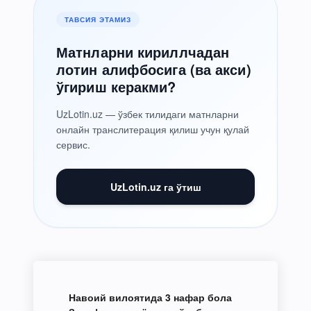
ТАВСИЯ ЭТАМИЗ
Матнларни кириллчадан
лотин алифбосига (ва акси)
ўгириш керакми?
UzLotin.uz — ўзбек тилидаги матнларни
онлайн транслитерация қилиш учун қулай
сервис.
UzLotin.uz га ўтиш
Навоий вилоятида 3 нафар бола