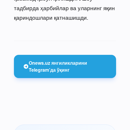
тадбирда ҳарбийлар ва уларнинг яқин
қариндошлари қатнашишди.
Onews.uz янгиликларини
Telegram’да ўқинг