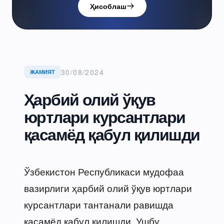
Ҳисоблаш
30/08/2024
ЖАМИЯТ
Ҳарбий олий ўқув
юртлари курсантлари
қасамёд қабул қилишди
Ўзбекистон Республикаси мудофаа
вазирлиги ҳарбий олий ўқув юртлари
курсантлари тантанали равишда
қасамёд қабул қилишди. Ушбу