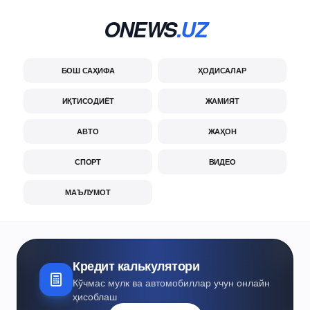
ONEWS
.UZ
БОШ САҲИФА
ҲОДИСАЛАР
ИҚТИСОДИЁТ
ЖАМИЯТ
АВТО
ЖАҲОН
СПОРТ
ВИДЕО
МАЪЛУМОТ
Кредит калькулятори
Кўчмас мулк ва автомобиллар учун онлайн
ҳисоблаш