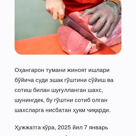
Оҳангарон тумани жиноят ишлари
бўйича суди эшак гўштини сўйиш ва
сотиш билан шуғулланган шахс,
шунингдек, бу гўштни сотиб олган
шахсларга нисбатан ҳукм чиқарди.
Ҳужжатга кўра, 2025 йил 7 январь