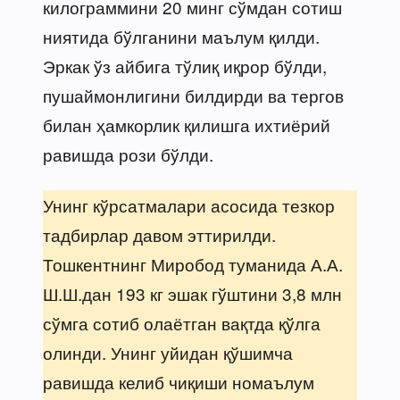
килограммини 20 минг сўмдан сотиш
ниятида бўлганини маълум қилди.
Эркак ўз айбига тўлиқ иқрор бўлди,
пушаймонлигини билдирди ва тергов
билан ҳамкорлик қилишга ихтиёрий
равишда рози бўлди.
Унинг кўрсатмалари асосида тезкор
тадбирлар давом эттирилди.
Тошкентнинг Миробод туманида А.А.
Ш.Ш.дан 193 кг эшак гўштини 3,8 млн
сўмга сотиб олаётган вақтда қўлга
олинди. Унинг уйидан қўшимча
равишда келиб чиқиши номаълум