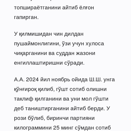
топшираётганини айтиб ёлғон
гапирган.
У қилмишидан чин дилдан
пушаймонлигини, ўзи учун хулоса
чиқарганини ва суддан жазони
енгиллаштиришни сўради.
А.А. 2024 йил ноябрь ойида Ш.Ш. унга
қўнғироқ қилиб, гўшт сотиб олишни
таклиф қилганини ва уни мол гўшти
деб таништирганини айтиб берди. У
рози бўлиб, биринчи партияни
килограммини 25 минг сўмдан сотиб