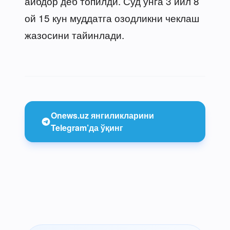
айбдор деб топилди. Суд унга 3 йил 8
ой 15 кун муддатга озодликни чеклаш
жазосини тайинлади.
Onews.uz янгиликларини
Telegram’да ўқинг