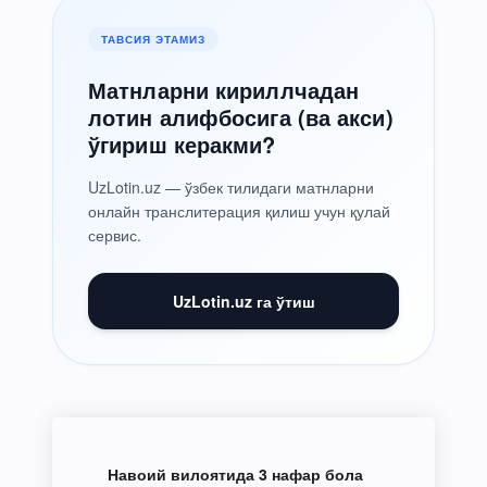
ТАВСИЯ ЭТАМИЗ
Матнларни кириллчадан
лотин алифбосига (ва акси)
ўгириш керакми?
UzLotin.uz — ўзбек тилидаги матнларни
онлайн транслитерация қилиш учун қулай
сервис.
UzLotin.uz га ўтиш
Навоий вилоятида 3 нафар бола