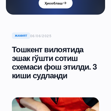
Ҳисоблаш
06/06/2025
ЖАМИЯТ
Тошкент вилоятида
эшак гўшти сотиш
схемаси фош этилди. 3
киши судланди