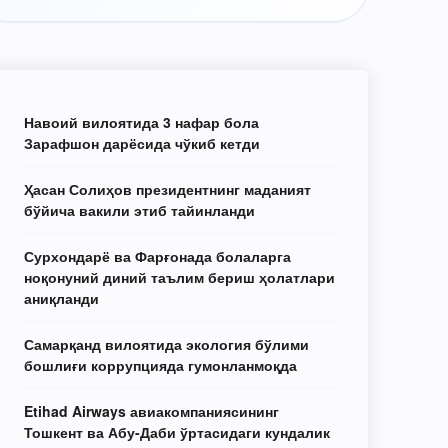
Навоий вилоятида 3 нафар бола
Зарафшон дарёсида чўкиб кетди
Ҳасан Солиҳов президентнинг маданият
бўйича вакили этиб тайинланди
Сурхондарё ва Фарғонада болаларга
ноқонуний диний таълим бериш ҳолатлари
аниқланди
Самарқанд вилоятида экология бўлими
бошлиғи коррупцияда гумонланмоқда
Etihad Airways авиакомпаниясининг
Тошкент ва Абу-Даби ўртасидаги кундалик