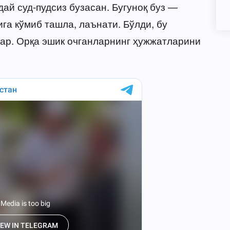
дай суд-пудсиз бузасан. Бугуноқ буз —
га кўмиб ташла, лаънати. Бўлди, бу
тар. Орқа эшик очганларнинг ҳужжатларини