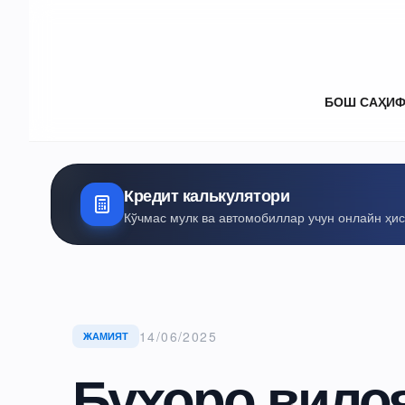
БОШ САҲИ
Кредит калькулятори
Кўчмас мулк ва автомобиллар учун онлайн ҳи
14/06/2025
ЖАМИЯТ
Бухоро вилоя