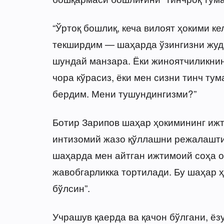
“Ўртоқ бошлиқ, кеча вилоят ҳокими 
текширдим — шаҳарда ўзингизни жуда 
шундай манзара. Ёки жиноятчиликнин
чора кўрасиз, ёки мен сизни тинч ту
бердим. Мени тушундингизми?”
Ботир Зарипов шаҳар ҳокимининг иж
интизомий жазо қўллашни режалашти
шаҳарда мен айтган ижтимоий соҳа о
жавобгарликка тортилади. Бу шаҳар 
бўлсин”.
Учрашув қаерда ва қачон бўлгани, ёз