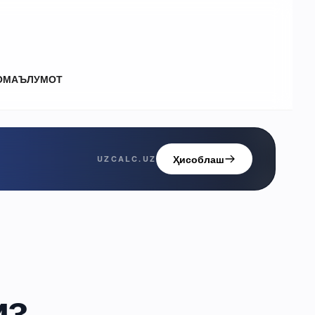
О
МАЪЛУМОТ
Ҳисоблаш
UZCALC.UZ
из