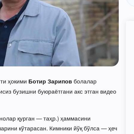
яти ҳокими
болалар
Ботир Зарипов
исиз бузишни буюраётгани акс этган видео
инолар қурган — таҳр.) ҳаммасини
арини кўтарасан. Кимники йўқ бўлса — ҳеч