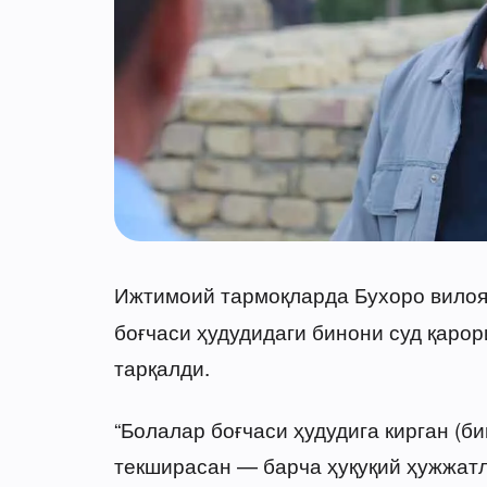
Ижтимоий тармоқларда Бухоро вило
боғчаси ҳудудидаги бинони суд қарор
тарқалди.
“Болалар боғчаси ҳудудига кирган (б
текширасан — барча ҳуқуқий ҳужжатл