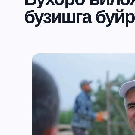
бузишга буйр