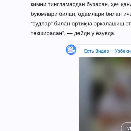
кимни тингламасдан бузасан, ҳеч қан
буюмлари билан, одамлари билан ичи
“судлар” билан ортиқча эркалашиш е
текширасан”, — дейди у ёзувда.