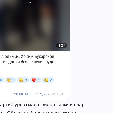
тартиб ўрнатмаса, вилоят ички ишлар
га” ўтказиш билан таҳдид қилган.