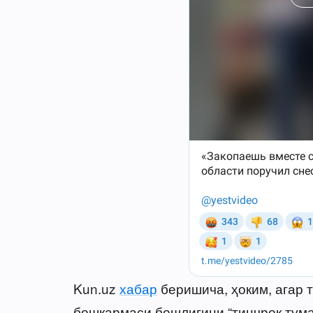
Kun.uz
хабар
беришича, ҳоким, агар 
бошқармаси бошлиғини “тинчроқ туман