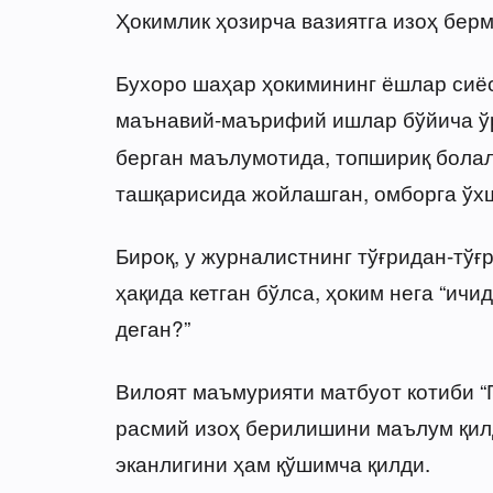
Ҳокимлик ҳозирча вазиятга изоҳ берм
Бухоро шаҳар ҳокимининг ёшлар сиё
маънавий-маърифий ишлар бўйича 
берган маълумотида, топшириқ болала
ташқарисида жойлашган, омборга ўхш
Бироқ, у журналистнинг тўғридан-тўғ
ҳақида кетган бўлса, ҳоким нега “ич
деган?”
Вилоят маъмурияти матбуот котиби “Г
расмий изоҳ берилишини маълум қил
эканлигини ҳам қўшимча қилди.