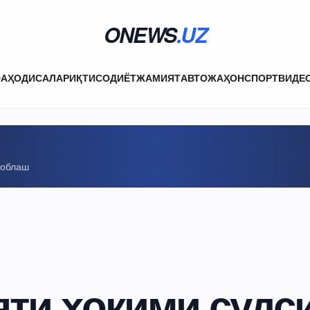
ONEWS
.UZ
ФА
ҲОДИСАЛАР
ИҚТИСОДИЁТ
ЖАМИЯТ
АВТО
ЖАҲОН
СПОРТ
ВИДЕ
соблаш
ти ҳокими судс