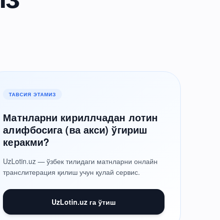
ТАВСИЯ ЭТАМИЗ
Матнларни кириллчадан лотин
алифбосига (ва акси) ўгириш
керакми?
UzLotin.uz — ўзбек тилидаги матнларни онлайн
транслитерация қилиш учун қулай сервис.
UzLotin.uz га ўтиш