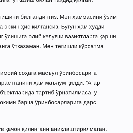
келишини билгандингиз. Мен ҳаммасини ўзим
эркин ҳис қилгансиз. Бугун ҳам худди
г ўсишига олиб келувчи вазиятларга қарши
манга ўтказаман. Мен тегишли кўрсатма
тимоий соҳага масъул ўринбосарига
раётганини ҳам маълум қилди: “Агар
бъектларида тартиб ўрнатилмаса, у
ҳокими барча ўринбосарларига дарс
ув қачон қилингани аниқлаштирилмаган.