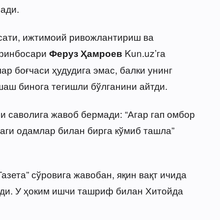
ади.
сати, ижтимоий ривожлантириш ва
ўринбосари
Kun.uz’га
Феруз Ҳамроев
р боғчаси ҳудудига эмас, балки унинг
аш бинога тегишли бўлганини айтди.
ри саволига жавоб бермади: “Агар гап омбор
идаги одамлар билан бирга кўмиб ташла”
азета” сўровига жавобан, яқин вақт ичида
ди. У ҳоким ишчи ташриф билан Хитойда